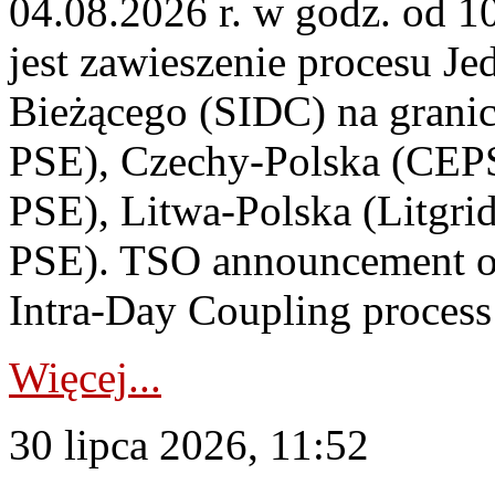
04.08.2026 r. w godz. od 
jest zawieszenie procesu J
Bieżącego (SIDC) na grani
PSE), Czechy-Polska (CEP
PSE), Litwa-Polska (Litgri
PSE). TSO announcement on
Intra-Day Coupling process
Więcej...
30 lipca 2026, 11:52