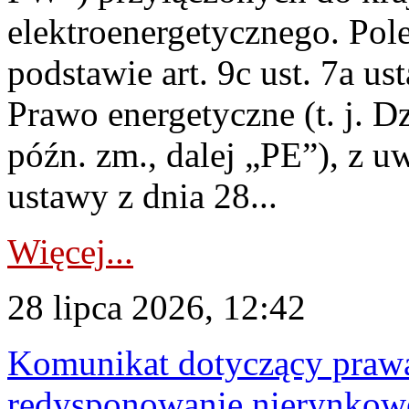
elektroenergetycznego. Pol
podstawie art. 9c ust. 7a us
Prawo energetyczne (t. j. D
późn. zm., dalej „PE”), z u
ustawy z dnia 28...
Więcej...
28 lipca 2026, 12:42
Komunikat dotyczący praw
redysponowanie nierynkowe 