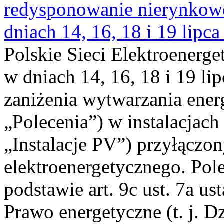
redysponowanie nierynkowe 
dniach 14, 16, 18 i 19 lipca
Polskie Sieci Elektroenerge
w dniach 14, 16, 18 i 19 li
zaniżenia wytwarzania energi
„Polecenia”) w instalacjach
„Instalacje PV”) przyłączo
elektroenergetycznego. Pol
podstawie art. 9c ust. 7a us
Prawo energetyczne (t. j. Dz