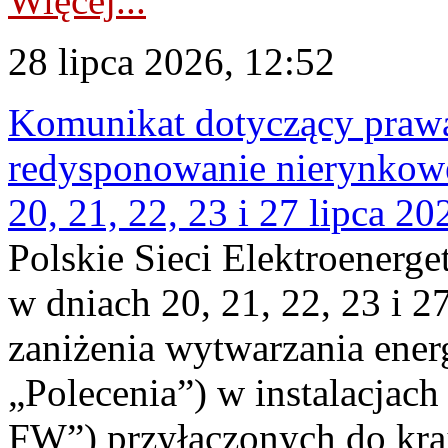
Więcej...
28 lipca 2026, 12:52
Komunikat dotyczący praw
redysponowanie nierynkowe
20, 21, 22, 23 i 27 lipca 202
Polskie Sieci Elektroenerge
w dniach 20, 21, 22, 23 i 2
zaniżenia wytwarzania energi
„Polecenia”) w instalacjach
FW”) przyłączonych do kr