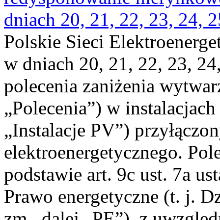
dniach 20, 21, 22, 23, 24, 2
Polskie Sieci Elektroenerge
w dniach 20, 21, 22, 23, 24,
polecenia zaniżenia wytwarz
„Polecenia”) w instalacjach
„Instalacje PV”) przyłączo
elektroenergetycznego. Pol
podstawie art. 9c ust. 7a us
Prawo energetyczne (t. j. Dz
zm., dalej „PE”), z uwzględ