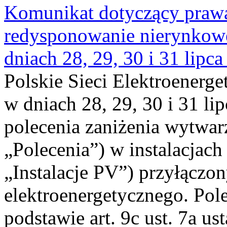
Komunikat dotyczący praw
redysponowanie nierynkowe 
dniach 28, 29, 30 i 31 lipca
Polskie Sieci Elektroenerge
w dniach 28, 29, 30 i 31 lip
polecenia zaniżenia wytwarz
„Polecenia”) w instalacjach
„Instalacje PV”) przyłączo
elektroenergetycznego. Pol
podstawie art. 9c ust. 7a us