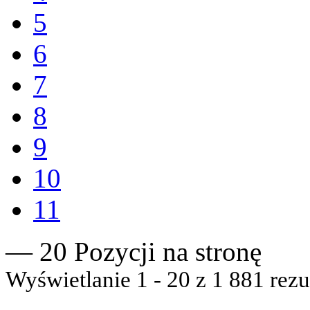
5
6
7
8
9
10
11
— 20 Pozycji na stronę
Wyświetlanie 1 - 20 z 1 881 rezu