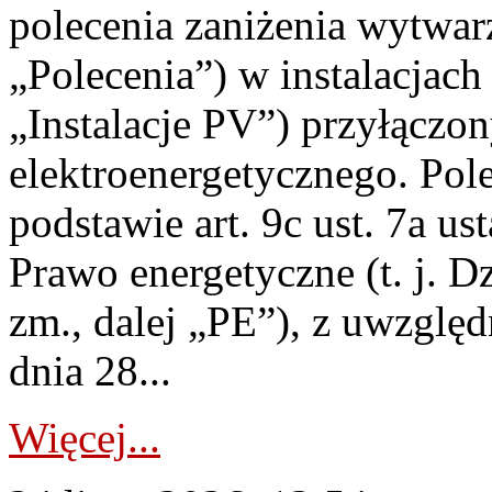
polecenia zaniżenia wytwarz
„Polecenia”) w instalacjach
„Instalacje PV”) przyłączo
elektroenergetycznego. Pol
podstawie art. 9c ust. 7a us
Prawo energetyczne (t. j. Dz
zm., dalej „PE”), z uwzględ
dnia 28...
Więcej...