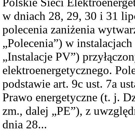
Polskie Sieci Elektroenerge
w dniach 28, 29, 30 i 31 lip
polecenia zaniżenia wytwarz
„Polecenia”) w instalacjach
„Instalacje PV”) przyłączo
elektroenergetycznego. Pol
podstawie art. 9c ust. 7a us
Prawo energetyczne (t. j. Dz
zm., dalej „PE”), z uwzględ
dnia 28...