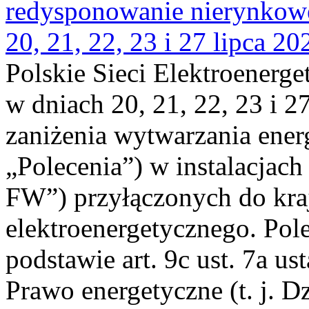
redysponowanie nierynkowe
20, 21, 22, 23 i 27 lipca 202
Polskie Sieci Elektroenerge
w dniach 20, 21, 22, 23 i 2
zaniżenia wytwarzania energi
„Polecenia”) w instalacjach
FW”) przyłączonych do kr
elektroenergetycznego. Pol
podstawie art. 9c ust. 7a us
Prawo energetyczne (t. j. D