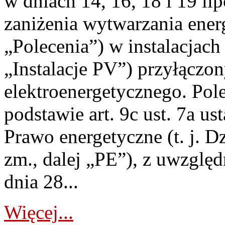
w dniach 14, 16, 18 i 19 li
zaniżenia wytwarzania energi
„Polecenia”) w instalacjach
„Instalacje PV”) przyłączo
elektroenergetycznego. Pol
podstawie art. 9c ust. 7a us
Prawo energetyczne (t. j. Dz
zm., dalej „PE”), z uwzględ
dnia 28...
Więcej...