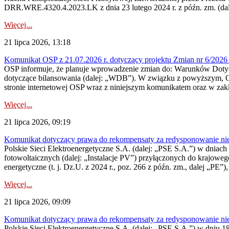
DRR.WRE.4320.4.2023.LK z dnia 23 lutego 2024 r. z późn. zm. (dale
Więcej...
21 lipca 2026, 13:18
Komunikat OSP z 21.07.2026 r. dotyczący projektu Zmian nr 6/20
OSP informuje, że planuje wprowadzenie zmian do: Warunków Dotycz
dotyczące bilansowania (dalej: „WDB”). W związku z powyższym, 
stronie internetowej OSP wraz z niniejszym komunikatem oraz w zak
Więcej...
21 lipca 2026, 09:19
Komunikat dotyczący prawa do rekompensaty za redysponowanie nieryn
Polskie Sieci Elektroenergetyczne S.A. (dalej: „PSE S.A.”) w dniach 1
fotowoltaicznych (dalej: „Instalacje PV”) przyłączonych do krajoweg
energetyczne (t. j. Dz.U. z 2024 r., poz. 266 z późn. zm., dalej „PE”),
Więcej...
21 lipca 2026, 09:09
Komunikat dotyczący prawa do rekompensaty za redysponowanie nier
Polskie Sieci Elektroenergetyczne S.A. (dalej: „PSE S.A.”) w dniu 18 