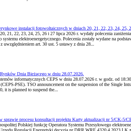
kowe instalacji fotowoltaicznych w dniach 20, 21, 22, 23, 24, 25, 26
0, 21, 22, 23, 24, 25, 26 i 27 lipca 2026 r. wydały polecenia zaniżenia
o systemu elektroenergetycznego. Polecenia zostały wydane na podstawi
 z uwzględnieniem art. 30 ust. 5 ustawy z dnia 28...
a Rynków Dnia Bieżącego w dniu 28.07.2026.
stemów informatycznych CEPS w dniu 28.07.2026 r. w godz. od 18:30 
(CEPS-PSE). TSO announcement on the suspension of the Single Intra
it is planned to suspend the...
w sprawie procesu konsultacji projektu Karty aktualizacji nr 5/CK-5/
ypospolitej Polskiej funkcję Operatora Systemu Przesyłowego elektroe
a Urzędu Regulacji Energetyki decyzją nr DRR.WRE.4320.4.2023.LK z d