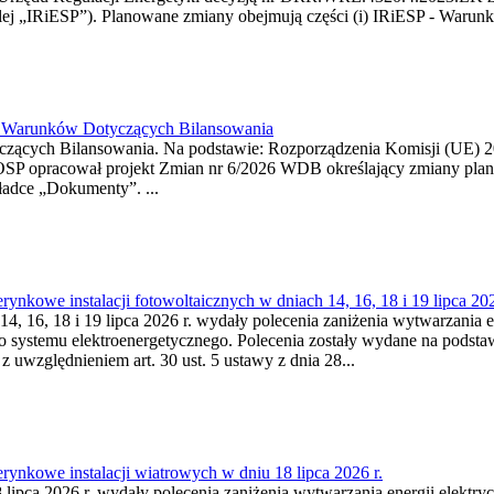
j „IRiESP”). Planowane zmiany obejmują części (i) IRiESP - Warunki 
26 Warunków Dotyczących Bilansowania
ących Bilansowania. Na podstawie: Rozporządzenia Komisji (UE) 2017
OSP opracował projekt Zmian nr 6/2026 WDB określający zmiany pla
ładce „Dokumenty”. ...
kowe instalacji fotowoltaicznych w dniach 14, 16, 18 i 19 lipca 202
4, 16, 18 i 19 lipca 2026 r. wydały polecenia zaniżenia wytwarzania ene
o systemu elektroenergetycznego. Polecenia zostały wydane na podstawi
 z uwzględnieniem art. 30 ust. 5 ustawy z dnia 28...
ynkowe instalacji wiatrowych w dniu 18 lipca 2026 r.
lipca 2026 r. wydały polecenia zaniżenia wytwarzania energii elektrycz