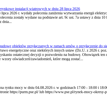
ynkowe instalacji wiatrowych w dniu 28 lipca 2026
lipca 2026 r. wydały polecenia zaniżenia wytwarzania energii elektrycz
cenia zostały wydane na podstawie art. 9c ust. 7a ustawy z dnia 10 k
 dnia...
 budowę obiektów przyłączanych w ramach umów o przyłączenie do sie
Prawo energetyczne oraz niektórych innych ustaw (Dz.U. z 2026 r. po
uzyskaniu ostatecznej decyzji o pozwoleniu na budowę. Obowiązek ten 
y wzory oświadczeń/zawiadomień, które mogą zostać...
ia na rynku mocy w dniu 04.08.2026 r. w godzinach 17:00 - 18:00 i 1
e https://purm.pse.pl/ lub https://www.pse.pl/rynek-mocy-okresy-prz