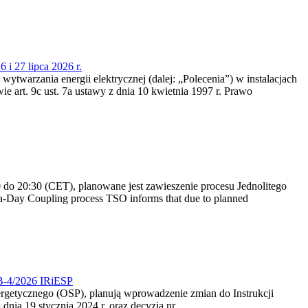
 i 27 lipca 2026 r.
 wytwarzania energii elektrycznej (dalej: „Polecenia”) w instalacjach
e art. 9c ust. 7a ustawy z dnia 10 kwietnia 1997 r. Prawo
do 20:30 (CET), planowane jest zawieszenie procesu Jednolitego
-Day Coupling process TSO informs that due to planned
CB-4/2026 IRiESP
nergetycznego (OSP), planują wprowadzenie zmian do Instrukcji
nia 19 stycznia 2024 r. oraz decyzją nr