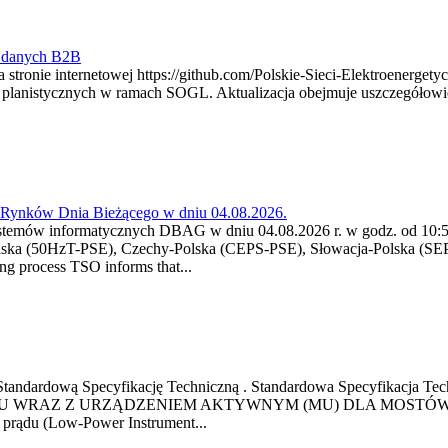
y danych B2B
 stronie internetowej https://github.com/Polskie-Sieci-Elektroenerget
ch planistycznych w ramach SOGL. Aktualizacja obejmuje uszczegół
a Rynków Dnia Bieżącego w dniu 04.08.2026.
stemów informatycznych DBAG w dniu 04.08.2026 r. w godz. od 10:55
lska (50HzT-PSE), Czechy-Polska (CEPS-PSE), Słowacja-Polska (SEP
g process TSO informs that...
ową Standardową Specyfikację Techniczną . Standardowa Specyfi
 WRAZ Z URZĄDZENIEM AKTYWNYM (MU) DLA MOSTÓW SZYN
u prądu (Low-Power Instrument...