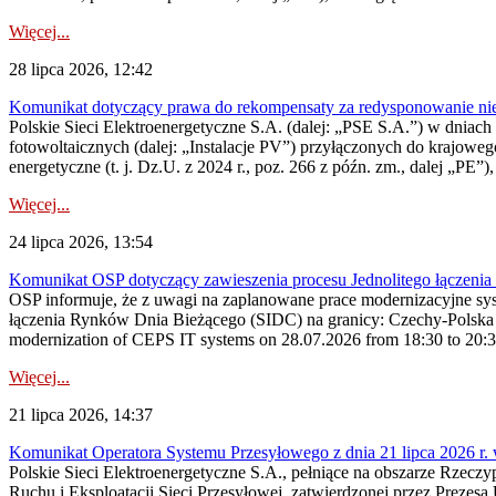
Więcej...
28 lipca 2026, 12:42
Komunikat dotyczący prawa do rekompensaty za redysponowanie nieryn
Polskie Sieci Elektroenergetyczne S.A. (dalej: „PSE S.A.”) w dniach 2
fotowoltaicznych (dalej: „Instalacje PV”) przyłączonych do krajoweg
energetyczne (t. j. Dz.U. z 2024 r., poz. 266 z późn. zm., dalej „PE”),
Więcej...
24 lipca 2026, 13:54
Komunikat OSP dotyczący zawieszenia procesu Jednolitego łączeni
OSP informuje, że z uwagi na zaplanowane prace modernizacyjne sy
łączenia Rynków Dnia Bieżącego (SIDC) na granicy: Czechy-Polska 
modernization of CEPS IT systems on 28.07.2026 from 18:30 to 20:30, 
Więcej...
21 lipca 2026, 14:37
Komunikat Operatora Systemu Przesyłowego z dnia 21 lipca 2026 r. 
Polskie Sieci Elektroenergetyczne S.A., pełniące na obszarze Rzecz
Ruchu i Eksploatacji Sieci Przesyłowej, zatwierdzonej przez Prezes