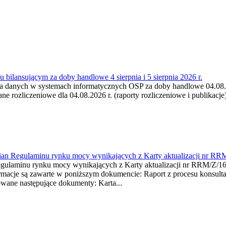
 bilansującym za doby handlowe 4 sierpnia i 5 sierpnia 2026 r.
a danych w systemach informatycznych OSP za doby handlowe 04.08.202
 rozliczeniowe dla 04.08.2026 r. (raporty rozliczeniowe i publikacje)
mian Regulaminu rynku mocy wynikających z Karty aktualizacji nr RR
minu rynku mocy wynikających z Karty aktualizacji nr RRM/Z/
je są zawarte w poniższym dokumencie: Raport z procesu konsultacj
wane następujące dokumenty: Karta...