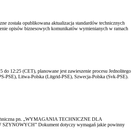
yczne została opublikowana aktualizacja standardów technicznych
owienie opisów biznesowych komunikatów wymienianych w ramach
 do 12:25 (CET), planowane jest zawieszenie procesu Jednolitego
S-PSE), Litwa-Polska (Litgrid-PSE), Szwecja-Polska (Svk-PSE).
kacja Techniczna pn. „WYMAGANIA TECHNICZNE DLA
OWYCH” Dokument dotyczy wymagań jakie powinny