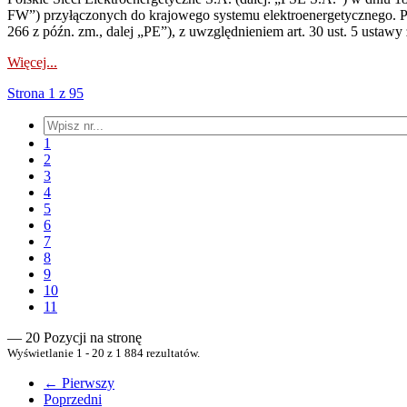
FW”) przyłączonych do krajowego systemu elektroenergetycznego. Pole
266 z późn. zm., dalej „PE”), z uwzględnieniem art. 30 ust. 5 ustawy z
Więcej...
Strona 1 z 95
1
2
3
4
5
6
7
8
9
10
11
— 20 Pozycji na stronę
Wyświetlanie 1 - 20 z 1 884 rezultatów.
← Pierwszy
Poprzedni