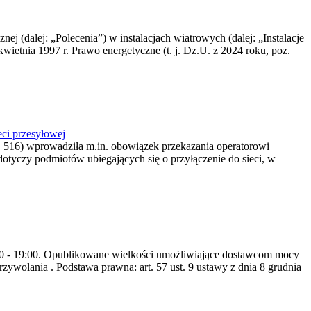
nej (dalej: „Polecenia”) w instalacjach wiatrowych (dalej: „Instalacje
wietnia 1997 r. Prawo energetyczne (t. j. Dz.U. z 2024 roku, poz.
ci przesyłowej
z. 516) wprowadziła m.in. obowiązek przekazania operatorowi
dotyczy podmiotów ubiegających się o przyłączenie do sieci, w
8:00 - 19:00. Opublikowane wielkości umożliwiające dostawcom mocy
ywolania . Podstawa prawna: art. 57 ust. 9 ustawy z dnia 8 grudnia