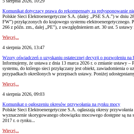
5 sierpnia 2026, 10:29
Komunikat dotyczący prawa do rekompensaty za redysponowanie nier
Polskie Sieci Elektroenergetyczne S.A. (dalej: „PSE S.A.”) w dniu 28 
FW”) przyłączonych do krajowego systemu elektroenergetycznego. Pole
266 z późn. zm., dalej „PE”), z uwzględnieniem art. 30 ust. 5 ustawy z
Więcej...
4 sierpnia 2026, 13:47
Wzory oświadczeń o uzyskaniu ostatecznej decyzji o pozwoleniu na
Informujemy, że ustawa z dnia 13 marca 2026 r. o zmianie ustawy – 
systemu, do którego sieci przyłączany jest obiekt, zawiadomienia o 
przypadkach określonych w przepisach ustawy. Poniżej udostępniam
Więcej...
4 sierpnia 2026, 09:03
Komunikat o ogłoszeniu okresów przywołania na rynku mocy
Polskie Sieci Elektroenergetyczne S.A. ogłaszają okresy przywołan
wyznaczenie skorygowanego obowiązku mocowego dostępne są na stroni
2017 r. o rynku...
Więcej...