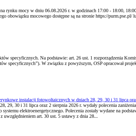
 na rynku mocy w dniu 06.08.2026 r. w godzinach 17:00 - 18:00, 18:00 
 obowiązku mocowego dostępne są na stronie https://purm.pse.pl/ lu
 specyficznych. Na podstawie: art. 26 ust. 1 rozporządzenia Komisji
któw specyficznych”). W związku z powyższym, OSP opracował proje
kowe instalacji fotowoltaicznych w dniach 28, 29, 30 i 31 lipca ora
8, 29, 30 i 31 lipca oraz 2 sierpnia 2026 r. wydały polecenia zaniżenia
o systemu elektroenergetycznego. Polecenia zostały wydane na podstawi
 z uwzględnieniem art. 30 ust. 5 ustawy z dnia 28...