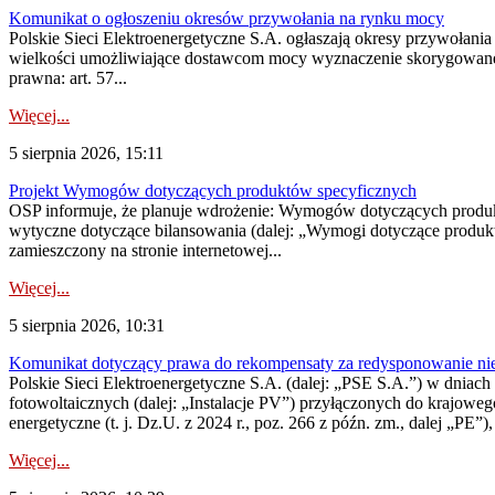
Komunikat o ogłoszeniu okresów przywołania na rynku mocy
Polskie Sieci Elektroenergetyczne S.A. ogłaszają okresy przywołania
wielkości umożliwiające dostawcom mocy wyznaczenie skorygowanego
prawna: art. 57...
Więcej...
5 sierpnia 2026, 15:11
Projekt Wymogów dotyczących produktów specyficznych
OSP informuje, że planuje wdrożenie: Wymogów dotyczących produktów
wytyczne dotyczące bilansowania (dalej: „Wymogi dotyczące produ
zamieszczony na stronie internetowej...
Więcej...
5 sierpnia 2026, 10:31
Komunikat dotyczący prawa do rekompensaty za redysponowanie nieryn
Polskie Sieci Elektroenergetyczne S.A. (dalej: „PSE S.A.”) w dniach 2
fotowoltaicznych (dalej: „Instalacje PV”) przyłączonych do krajoweg
energetyczne (t. j. Dz.U. z 2024 r., poz. 266 z późn. zm., dalej „PE”),
Więcej...