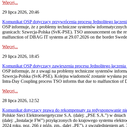
Więcej...
29 lipca 2026, 20:46
Komunikat OSP dotyczący przywrócenia procesu Jednolitego łączen
OSP informuje, że z problemy techniczne systemów informatycznyc
granicach: Szwecja-Polska (SvK-PSE). TSO announcement on the resto
malfunction of DBAG IT systems at 29.07.2026 on the border Swed
Więcej...
29 lipca 2026, 18:45
Komunikat OSP dotyczący zawieszenia procesu Jednolitego łączeni
OSP informuje, że z uwagi na problemy techniczne systemów inform
Szwecja-Polska (SvK-PSE). Kolejna wiadomość zostanie wysłana po 
Intra-Day Coupling process TSO informs that due to malfunction of
Więcej...
28 lipca 2026, 12:52
Komunikat dotyczący prawa do rekompensaty za redysponowanie niery
Polskie Sieci Elektroenergetyczne S.A. (dalej: „PSE S.A.”) w dniach 
(dalej: „Instalacje FW”) przyłączonych do krajowego systemu elektroe
2024 roku, poz. 266 z późn. zm., dalej „PE”), z uwzględnieniem art. 3