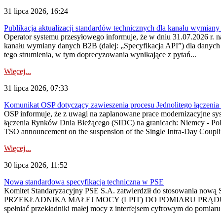
31 lipca 2026, 16:24
Publikacja aktualizacji standardów technicznych dla kanału wymian
Operator systemu przesyłowego informuje, że w dniu 31.07.2026 r. na
kanału wymiany danych B2B (dalej: „Specyfikacja API”) dla dany
tego strumienia, w tym doprecyzowania wynikające z pytań...
Więcej...
31 lipca 2026, 07:33
Komunikat OSP dotyczący zawieszenia procesu Jednolitego łączeni
OSP informuje, że z uwagi na zaplanowane prace modernizacyjne sy
łączenia Rynków Dnia Bieżącego (SIDC) na granicach: Niemcy - Po
TSO announcement on the suspension of the Single Intra-Day Couplin
Więcej...
30 lipca 2026, 11:52
Nowa standardowa specyfikacja techniczna w PSE
Komitet Standaryzacyjny PSE S.A. zatwierdził do stosowania n
PRZEKŁADNIKA MAŁEJ MOCY (LPIT) DO POMIARU PRĄDU
spełniać przekładniki małej mocy z interfejsem cyfrowym do pomiar