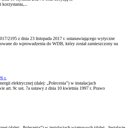
korzystania,...
/2195 z dnia 23‍ listopada 2017 r. ustanawiającego wytyczne
nowane do wprowadzenia do WDB, który został zamieszczony na
6 r.
rgii elektrycznej (dalej: „Polecenia”) w instalacjach
e art. 9c ust. 7a ustawy z dnia 10 kwietnia 1997 r. Prawo
nej (dalej: „Polecenia”) w instalacjach wiatrowych (dalej: „Instalacje