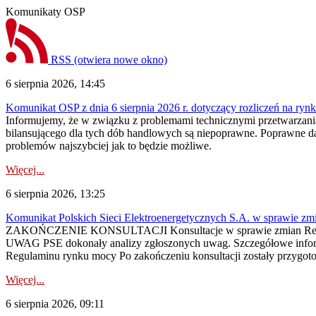
Komunikaty OSP
RSS
(otwiera nowe okno)
6 sierpnia 2026, 14:45
Komunikat OSP z dnia 6 sierpnia 2026 r. dotyczący rozliczeń na rynku
Informujemy, że w związku z problemami technicznymi przetwarzani
bilansującego dla tych dób handlowych są niepoprawne. Poprawne dane
problemów najszybciej jak to będzie możliwe.
Więcej...
6 sierpnia 2026, 13:25
Komunikat Polskich Sieci Elektroenergetycznych S.A. w sprawie z
ZAKOŃCZENIE KONSULTACJI Konsultacje w sprawie zmian Regula
UWAG PSE dokonały analizy zgłoszonych uwag. Szczegółowe informac
Regulaminu rynku mocy Po zakończeniu konsultacji zostały przygoto
Więcej...
6 sierpnia 2026, 09:11