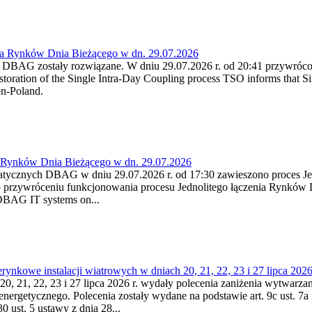
ia Rynków Dnia Bieżącego w dn. 29.07.2026
h DBAG zostały rozwiązane. W dniu 29.07.2026 r. od 20:41 przywróco
ration of the Single Intra-Day Coupling process TSO informs that Si
en-Poland.
a Rynków Dnia Bieżącego w dn. 29.07.2026
atycznych DBAG w dniu 29.07.2026 r. od 17:30 zawieszono proces Je
przywróceniu funkcjonowania procesu Jednolitego łączenia Rynków D
 DBAG IT systems on...
nkowe instalacji wiatrowych w dniach 20, 21, 22, 23 i 27 lipca 2026 
20, 21, 22, 23 i 27 lipca 2026 r. wydały polecenia zaniżenia wytwarzani
nergetycznego. Polecenia zostały wydane na podstawie art. 9c ust. 7a 
0 ust. 5 ustawy z dnia 28...