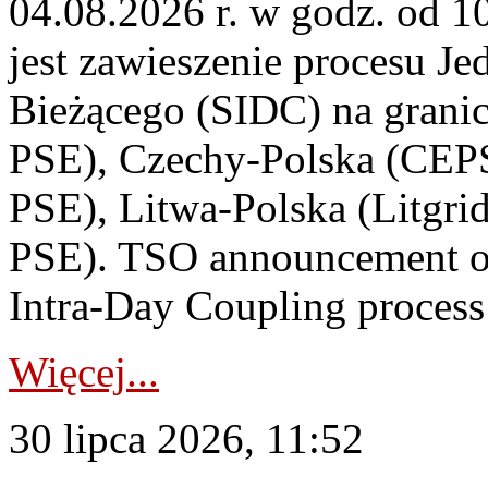
04.08.2026 r. w godz. od 
jest zawieszenie procesu J
Bieżącego (SIDC) na grani
PSE), Czechy-Polska (CEP
PSE), Litwa-Polska (Litgri
PSE). TSO announcement on
Intra-Day Coupling process
Więcej...
30 lipca 2026, 11:52