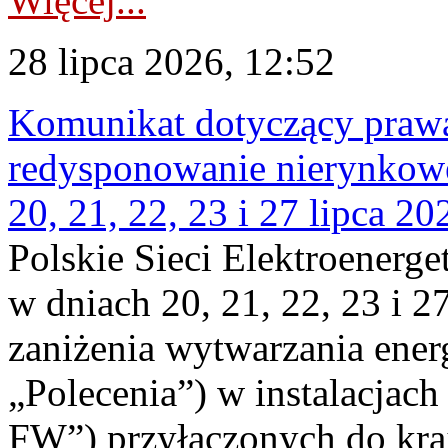
Więcej...
28 lipca 2026, 12:52
Komunikat dotyczący praw
redysponowanie nierynkowe
20, 21, 22, 23 i 27 lipca 202
Polskie Sieci Elektroenerge
w dniach 20, 21, 22, 23 i 2
zaniżenia wytwarzania energi
„Polecenia”) w instalacjach
FW”) przyłączonych do kr