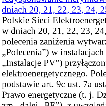
dniach 20, 21, 22, 23, 24, 2
Polskie Sieci Elektroenerge
w dniach 20, 21, 22, 23, 24,
polecenia zaniżenia wytwarz
„Polecenia”) w instalacjach
„Instalacje PV”) przyłączo
elektroenergetycznego. Pol
podstawie art. 9c ust. 7a us
Prawo energetyczne (t. j. Dz
zm., dalej „PE”), z uwzględ