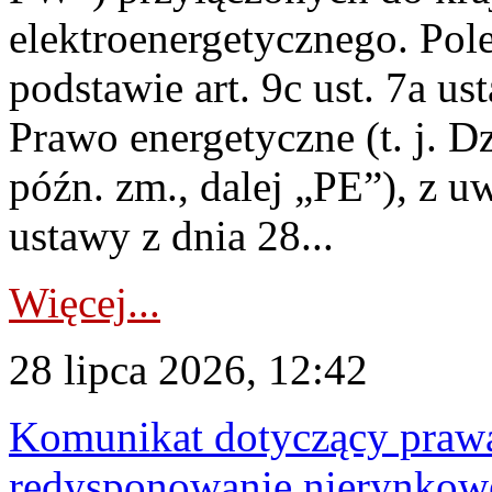
elektroenergetycznego. Pol
podstawie art. 9c ust. 7a us
Prawo energetyczne (t. j. D
późn. zm., dalej „PE”), z u
ustawy z dnia 28...
Więcej...
28 lipca 2026, 12:42
Komunikat dotyczący praw
redysponowanie nierynkowe 