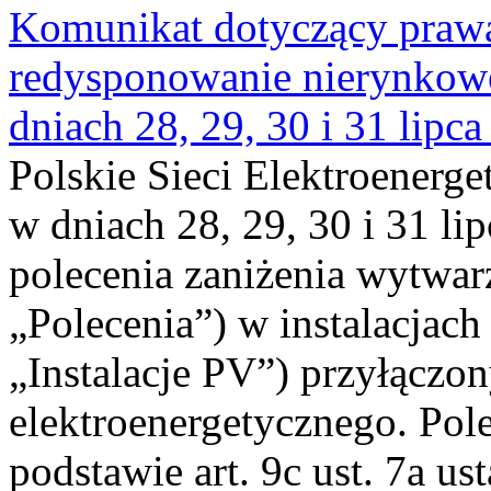
Komunikat dotyczący praw
redysponowanie nierynkowe 
dniach 28, 29, 30 i 31 lipca
Polskie Sieci Elektroenerge
w dniach 28, 29, 30 i 31 lip
polecenia zaniżenia wytwarz
„Polecenia”) w instalacjach
„Instalacje PV”) przyłączo
elektroenergetycznego. Pol
podstawie art. 9c ust. 7a us