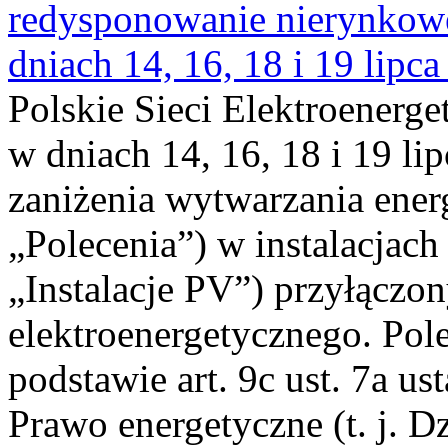
redysponowanie nierynkowe 
dniach 14, 16, 18 i 19 lipca
Polskie Sieci Elektroenerge
w dniach 14, 16, 18 i 19 li
zaniżenia wytwarzania energi
„Polecenia”) w instalacjach
„Instalacje PV”) przyłączo
elektroenergetycznego. Pol
podstawie art. 9c ust. 7a us
Prawo energetyczne (t. j. Dz