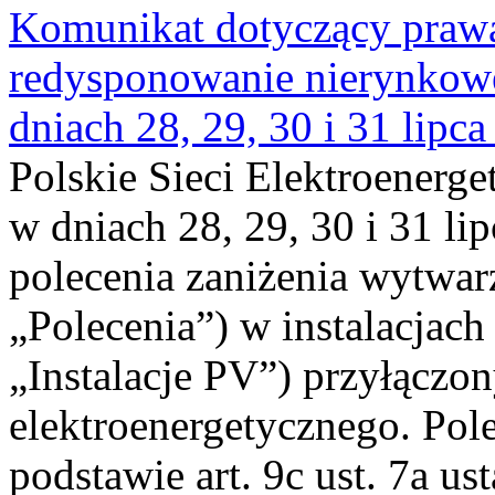
Komunikat dotyczący praw
redysponowanie nierynkowe 
dniach 28, 29, 30 i 31 lipca
Polskie Sieci Elektroenerge
w dniach 28, 29, 30 i 31 lip
polecenia zaniżenia wytwarz
„Polecenia”) w instalacjach
„Instalacje PV”) przyłączo
elektroenergetycznego. Pol
podstawie art. 9c ust. 7a us