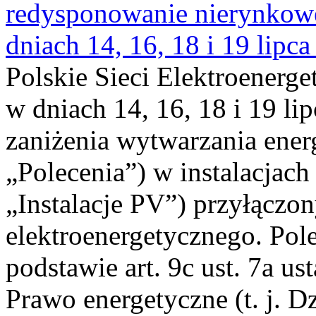
redysponowanie nierynkowe 
dniach 14, 16, 18 i 19 lipca
Polskie Sieci Elektroenerge
w dniach 14, 16, 18 i 19 li
zaniżenia wytwarzania energi
„Polecenia”) w instalacjach
„Instalacje PV”) przyłączo
elektroenergetycznego. Pol
podstawie art. 9c ust. 7a us
Prawo energetyczne (t. j. Dz