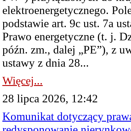
elektroenergetycznego. Pol
podstawie art. 9c ust. 7a us
Prawo energetyczne (t. j. D
późn. zm., dalej „PE”), z u
ustawy z dnia 28...
Więcej...
28 lipca 2026, 12:42
Komunikat dotyczący praw
redysponowanie nierynkowe 