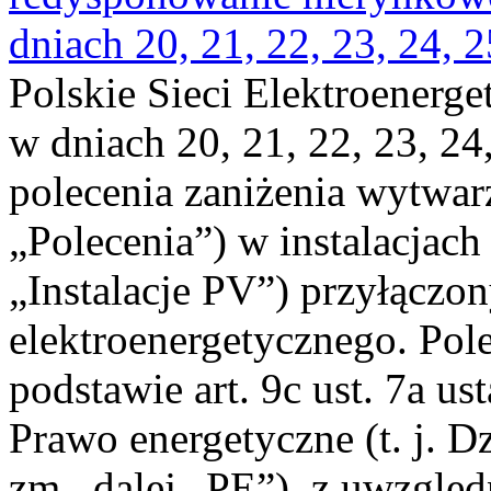
dniach 20, 21, 22, 23, 24, 2
Polskie Sieci Elektroenerge
w dniach 20, 21, 22, 23, 24,
polecenia zaniżenia wytwarz
„Polecenia”) w instalacjach
„Instalacje PV”) przyłączo
elektroenergetycznego. Pol
podstawie art. 9c ust. 7a us
Prawo energetyczne (t. j. Dz
zm., dalej „PE”), z uwzględ