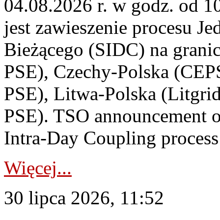
04.08.2026 r. w godz. od 
jest zawieszenie procesu J
Bieżącego (SIDC) na grani
PSE), Czechy-Polska (CEP
PSE), Litwa-Polska (Litgri
PSE). TSO announcement on
Intra-Day Coupling process
Więcej...
30 lipca 2026, 11:52