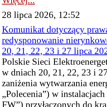
Więcej...
28 lipca 2026, 12:52
Komunikat dotyczący praw
redysponowanie nierynkowe
20, 21, 22, 23 i 27 lipca 202
Polskie Sieci Elektroenerge
w dniach 20, 21, 22, 23 i 2
zaniżenia wytwarzania energi
„Polecenia”) w instalacjach
FW”) przyłączonych do kr