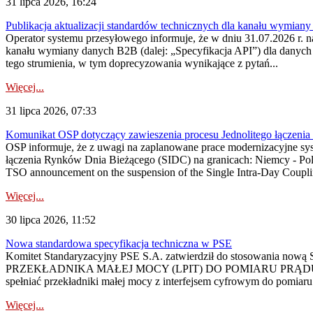
31 lipca 2026, 16:24
Publikacja aktualizacji standardów technicznych dla kanału wymian
Operator systemu przesyłowego informuje, że w dniu 31.07.2026 r. na
kanału wymiany danych B2B (dalej: „Specyfikacja API”) dla dany
tego strumienia, w tym doprecyzowania wynikające z pytań...
Więcej...
31 lipca 2026, 07:33
Komunikat OSP dotyczący zawieszenia procesu Jednolitego łączeni
OSP informuje, że z uwagi na zaplanowane prace modernizacyjne sy
łączenia Rynków Dnia Bieżącego (SIDC) na granicach: Niemcy - Po
TSO announcement on the suspension of the Single Intra-Day Couplin
Więcej...
30 lipca 2026, 11:52
Nowa standardowa specyfikacja techniczna w PSE
Komitet Standaryzacyjny PSE S.A. zatwierdził do stosowania n
PRZEKŁADNIKA MAŁEJ MOCY (LPIT) DO POMIARU PRĄDU
spełniać przekładniki małej mocy z interfejsem cyfrowym do pomiar
Więcej...