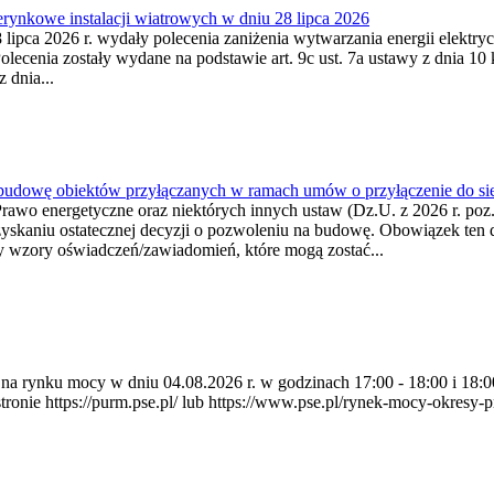
ynkowe instalacji wiatrowych w dniu 28 lipca 2026
lipca 2026 r. wydały polecenia zaniżenia wytwarzania energii elektrycz
cenia zostały wydane na podstawie art. 9c ust. 7a ustawy z dnia 10 k
 dnia...
 budowę obiektów przyłączanych w ramach umów o przyłączenie do sie
Prawo energetyczne oraz niektórych innych ustaw (Dz.U. z 2026 r. po
uzyskaniu ostatecznej decyzji o pozwoleniu na budowę. Obowiązek ten 
y wzory oświadczeń/zawiadomień, które mogą zostać...
ia na rynku mocy w dniu 04.08.2026 r. w godzinach 17:00 - 18:00 i 1
e https://purm.pse.pl/ lub https://www.pse.pl/rynek-mocy-okresy-prz