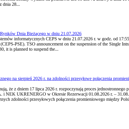
 dnia 28...
a Rynków Dnia Bieżącego w dniu 21.07.2026
stemów informatycznych CEPS w dniu 21.07.2026 r. w godz. od 17:55 -
(CEPS-PSE). TSO announcement on the suspension of the Single Intra
 it is planned to suspend the...
cznego na sierpień 2026 r. na zdolności przesyłowe połączenia pro
mują, że z dniem 17 lipca 2026 r. rozpoczynają proces jednostronnego 
i NEK UKRENERGO w Okresie Rezerwacji 01.08.2026 r. – 31.08.2026 
cznych zdolności przesyłowych połączenia promieniowego między Po