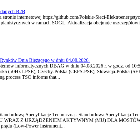
y danych B2B
 stronie internetowej https://github.com/Polskie-Sieci-Elektroenerget
ch planistycznych w ramach SOGL. Aktualizacja obejmuje uszczegół
a Rynków Dnia Bieżącego w dniu 04.08.2026.
stemów informatycznych DBAG w dniu 04.08.2026 r. w godz. od 10:55
lska (50HzT-PSE), Czechy-Polska (CEPS-PSE), Słowacja-Polska (SEP
g process TSO informs that...
ową Standardową Specyfikację Techniczną . Standardowa Specyfi
 WRAZ Z URZĄDZENIEM AKTYWNYM (MU) DLA MOSTÓW SZYN
u prądu (Low-Power Instrument...