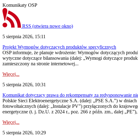
Komunikaty OSP
RSS
(otwiera nowe okno)
5 sierpnia 2026, 15:11
Projekt Wymogów dotyczących produktów specyficznych
OSP informuje, że planuje wdrożenie: Wymogów dotyczących produktów
wytyczne dotyczące bilansowania (dalej: „Wymogi dotyczące produ
zamieszczony na stronie internetowej...
Więcej...
5 sierpnia 2026, 10:31
Komunikat dotyczący prawa do rekompensaty za redysponowanie nieryn
Polskie Sieci Elektroenergetyczne S.A. (dalej: „PSE S.A.”) w dniach 2
fotowoltaicznych (dalej: „Instalacje PV”) przyłączonych do krajoweg
energetyczne (t. j. Dz.U. z 2024 r., poz. 266 z późn. zm., dalej „PE”),
Więcej...
5 sierpnia 2026, 10:29