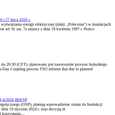
 i 27 lipca 2026 r.
 wytwarzania energii elektrycznej (dalej: „Polecenia”) w instalacjach
e art. 9c ust. 7a ustawy z dnia 10 kwietnia 1997 r. Prawo
do 20:30 (CET), planowane jest zawieszenie procesu Jednolitego
-Day Coupling process TSO informs that due to planned
CB-4/2026 IRiESP
nergetycznego (OSP), planują wprowadzenie zmian do Instrukcji
nia 19 stycznia 2024 r. oraz decyzją nr
korzystania,...