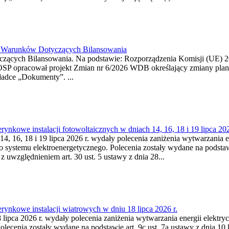
26 Warunków Dotyczących Bilansowania
ących Bilansowania. Na podstawie: Rozporządzenia Komisji (UE) 2017
OSP opracował projekt Zmian nr 6/2026 WDB określający zmiany pla
ładce „Dokumenty”. ...
kowe instalacji fotowoltaicznych w dniach 14, 16, 18 i 19 lipca 202
4, 16, 18 i 19 lipca 2026 r. wydały polecenia zaniżenia wytwarzania ene
o systemu elektroenergetycznego. Polecenia zostały wydane na podstawi
 z uwzględnieniem art. 30 ust. 5 ustawy z dnia 28...
ynkowe instalacji wiatrowych w dniu 18 lipca 2026 r.
lipca 2026 r. wydały polecenia zaniżenia wytwarzania energii elektrycz
cenia zostały wydane na podstawie art. 9c ust. 7a ustawy z dnia 10 k