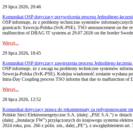
29 lipca 2026, 20:46
Komunikat OSP dotyczący przywrócenia procesu Jednolitego łączen
OSP informuje, że z problemy techniczne systemów informatycznyc
granicach: Szwecja-Polska (SvK-PSE). TSO announcement on the resto
malfunction of DBAG IT systems at 29.07.2026 on the border Swed
Więcej...
29 lipca 2026, 18:45
Komunikat OSP dotyczący zawieszenia procesu Jednolitego łączeni
OSP informuje, że z uwagi na problemy techniczne systemów inform
Szwecja-Polska (SvK-PSE). Kolejna wiadomość zostanie wysłana po 
Intra-Day Coupling process TSO informs that due to malfunction of
Więcej...
28 lipca 2026, 12:52
Komunikat dotyczący prawa do rekompensaty za redysponowanie niery
Polskie Sieci Elektroenergetyczne S.A. (dalej: „PSE S.A.”) w dniach 
(dalej: „Instalacje FW”) przyłączonych do krajowego systemu elektroe
2024 roku, poz. 266 z późn. zm., dalej „PE”), z uwzględnieniem art. 3