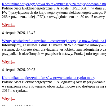
Komunikat dotyczący prawa do rekompensaty za redysponowanie nier
Polskie Sieci Elektroenergetyczne S.A. (dalej: „PSE S.A.”) w dniu 28 
FW”) przyłączonych do krajowego systemu elektroenergetycznego. Pole
266 z późn. zm., dalej „PE”), z uwzględnieniem art. 30 ust. 5 ustawy z
Więcej...
4 sierpnia 2026, 13:47
Wzory oświadczeń o uzyskaniu ostatecznej decyzji o pozwoleniu na
Informujemy, że ustawa z dnia 13 marca 2026 r. o zmianie ustawy – 
systemu, do którego sieci przyłączany jest obiekt, zawiadomienia o 
przypadkach określonych w przepisach ustawy. Poniżej udostępniam
Więcej...
4 sierpnia 2026, 09:03
Komunikat o ogłoszeniu okresów przywołania na rynku mocy
Polskie Sieci Elektroenergetyczne S.A. ogłaszają okresy przywołan
wyznaczenie skorygowanego obowiązku mocowego dostępne są na stroni
2017 r. o rynku...
Więcej...