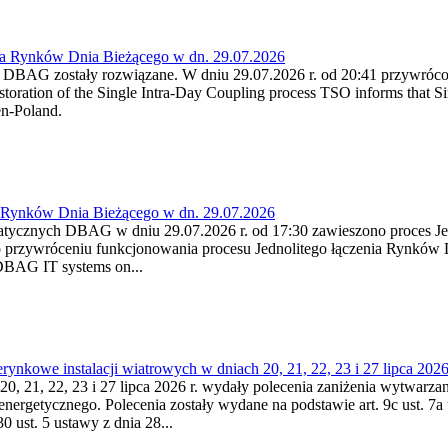
ia Rynków Dnia Bieżącego w dn. 29.07.2026
h DBAG zostały rozwiązane. W dniu 29.07.2026 r. od 20:41 przywróco
ration of the Single Intra-Day Coupling process TSO informs that Si
en-Poland.
a Rynków Dnia Bieżącego w dn. 29.07.2026
atycznych DBAG w dniu 29.07.2026 r. od 17:30 zawieszono proces Je
przywróceniu funkcjonowania procesu Jednolitego łączenia Rynków D
 DBAG IT systems on...
nkowe instalacji wiatrowych w dniach 20, 21, 22, 23 i 27 lipca 2026 
20, 21, 22, 23 i 27 lipca 2026 r. wydały polecenia zaniżenia wytwarzani
nergetycznego. Polecenia zostały wydane na podstawie art. 9c ust. 7a 
0 ust. 5 ustawy z dnia 28...