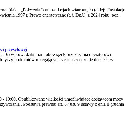
nej (dalej: „Polecenia”) w instalacjach wiatrowych (dalej: „Instalacje
wietnia 1997 r. Prawo energetyczne (t. j. Dz.U. z 2024 roku, poz.
ci przesyłowej
z. 516) wprowadziła m.in. obowiązek przekazania operatorowi
dotyczy podmiotów ubiegających się o przyłączenie do sieci, w
8:00 - 19:00. Opublikowane wielkości umożliwiające dostawcom mocy
ywolania . Podstawa prawna: art. 57 ust. 9 ustawy z dnia 8 grudnia