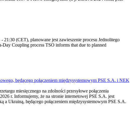
 21:30 (CET), planowane jest zawieszenie procesu Jednolitego
-Day Coupling process TSO informs that due to planned
mieniowego, będącego połączeniem międzysystemowym PSE S.A. i NEK
przetargu miesięcznego na zdolności przesyłowe połączenia
r. Informujemy, że na stronie internetowej PSE S.A. jest
lską a Ukrainą, będącego połączeniem międzysystemowym PSE S.A.