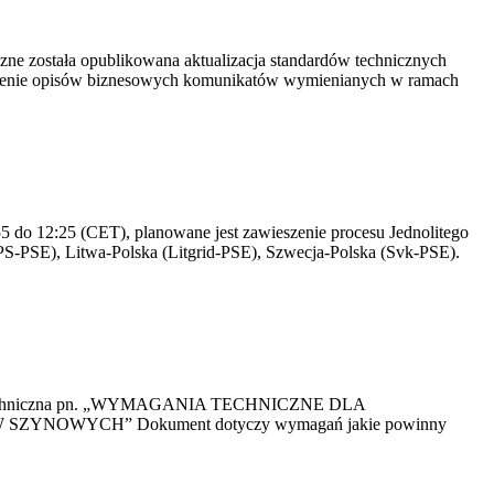
yczne została opublikowana aktualizacja standardów technicznych
owienie opisów biznesowych komunikatów wymienianych w ramach
 do 12:25 (CET), planowane jest zawieszenie procesu Jednolitego
S-PSE), Litwa-Polska (Litgrid-PSE), Szwecja-Polska (Svk-PSE).
kacja Techniczna pn. „WYMAGANIA TECHNICZNE DLA
OWYCH” Dokument dotyczy wymagań jakie powinny