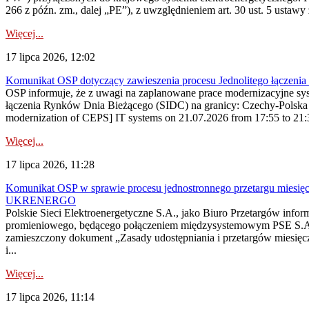
266 z późn. zm., dalej „PE”), z uwzględnieniem art. 30 ust. 5 ustawy z
Więcej...
17 lipca 2026, 12:02
Komunikat OSP dotyczący zawieszenia procesu Jednolitego łączeni
OSP informuje, że z uwagi na zaplanowane prace modernizacyjne sy
łączenia Rynków Dnia Bieżącego (SIDC) na granicy: Czechy-Polska 
modernization of CEPS] IT systems on 21.07.2026 from 17:55 to 21:30,
Więcej...
17 lipca 2026, 11:28
Komunikat OSP w sprawie procesu jednostronnego przetargu miesię
UKRENERGO
Polskie Sieci Elektroenergetyczne S.A., jako Biuro Przetargów infor
promieniowego, będącego połączeniem międzysystemowym PSE S.A. 
zamieszczony dokument „Zasady udostępniania i przetargów miesię
i...
Więcej...
17 lipca 2026, 11:14