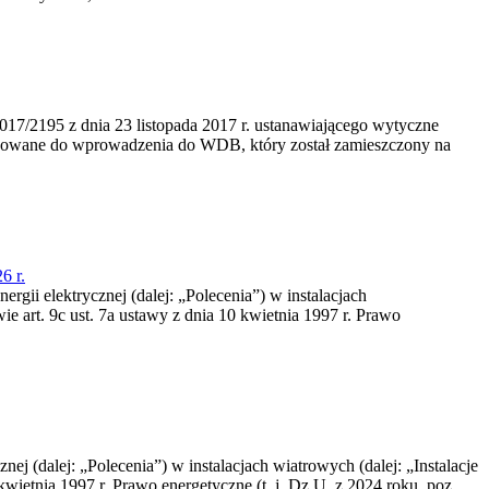
/2195 z dnia 23‍ listopada 2017 r. ustanawiającego wytyczne
nowane do wprowadzenia do WDB, który został zamieszczony na
6 r.
rgii elektrycznej (dalej: „Polecenia”) w instalacjach
e art. 9c ust. 7a ustawy z dnia 10 kwietnia 1997 r. Prawo
nej (dalej: „Polecenia”) w instalacjach wiatrowych (dalej: „Instalacje
wietnia 1997 r. Prawo energetyczne (t. j. Dz.U. z 2024 roku, poz.