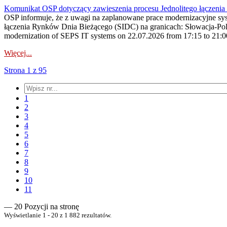
Komunikat OSP dotyczący zawieszenia procesu Jednolitego łączeni
OSP informuje, że z uwagi na zaplanowane prace modernizacyjne sy
łączenia Rynków Dnia Bieżącego (SIDC) na granicach: Słowacja-Pol
modernization of SEPS IT systems on 22.07.2026 from 17:15 to 21:00, 
Więcej...
Strona 1 z 95
1
2
3
4
5
6
7
8
9
10
11
— 20 Pozycji na stronę
Wyświetlanie 1 - 20 z 1 882 rezultatów.