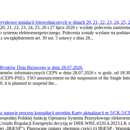
kowe instalacji fotowoltaicznych w dniach 20, 21, 22, 23, 24, 25, 26
0, 21, 22, 23, 24, 25, 26 i 27 lipca 2026 r. wydały polecenia zaniżenia
o systemu elektroenergetycznego. Polecenia zostały wydane na podstawi
 z uwzględnieniem art. 30 ust. 5 ustawy z dnia 28...
a Rynków Dnia Bieżącego w dniu 28.07.2026.
stemów informatycznych CEPS w dniu 28.07.2026 r. w godz. od 18:30 
(CEPS-PSE). TSO announcement on the suspension of the Single Intra
it is planned to suspend the...
w sprawie procesu konsultacji projektu Karty aktualizacji nr 5/CK-5/
ypospolitej Polskiej funkcję Operatora Systemu Przesyłowego elektroe
a Urzędu Regulacji Energetyki decyzją nr DRR.WRE.4320.4.2023.LK z d
j „IRiESP”). Planowane zmiany obejmują części (i) IRiESP - Warunki 