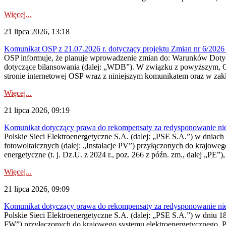
Więcej...
21 lipca 2026, 13:18
Komunikat OSP z 21.07.2026 r. dotyczący projektu Zmian nr 6/20
OSP informuje, że planuje wprowadzenie zmian do: Warunków Dotycz
dotyczące bilansowania (dalej: „WDB”). W związku z powyższym, 
stronie internetowej OSP wraz z niniejszym komunikatem oraz w zak
Więcej...
21 lipca 2026, 09:19
Komunikat dotyczący prawa do rekompensaty za redysponowanie nieryn
Polskie Sieci Elektroenergetyczne S.A. (dalej: „PSE S.A.”) w dniach 1
fotowoltaicznych (dalej: „Instalacje PV”) przyłączonych do krajoweg
energetyczne (t. j. Dz.U. z 2024 r., poz. 266 z późn. zm., dalej „PE”),
Więcej...
21 lipca 2026, 09:09
Komunikat dotyczący prawa do rekompensaty za redysponowanie nier
Polskie Sieci Elektroenergetyczne S.A. (dalej: „PSE S.A.”) w dniu 18 
FW”) przyłączonych do krajowego systemu elektroenergetycznego. Pole