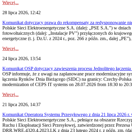
Więcej...
28 lipca 2026, 12:42
Komunikat dotyczący prawa do rekompensaty za redysponowanie nieryn
Polskie Sieci Elektroenergetyczne S.A. (dalej: „PSE S.A.”) w dniach 2
fotowoltaicznych (dalej: „Instalacje PV”) przyłączonych do krajoweg
energetyczne (t. j. Dz.U. z 2024 r., poz. 266 z późn. zm., dalej „PE”),
Więcej...
24 lipca 2026, 13:54
Komunikat OSP dotyczący zawieszenia procesu Jednolitego łączeni
OSP informuje, że z uwagi na zaplanowane prace modernizacyjne sy
łączenia Rynków Dnia Bieżącego (SIDC) na granicy: Czechy-Polska 
modernization of CEPS IT systems on 28.07.2026 from 18:30 to 20:30, 
Więcej...
21 lipca 2026, 14:37
Komunikat Operatora Systemu Przesyłowego z dnia 21 lipca 2026 r. 
Polskie Sieci Elektroenergetyczne S.A., pełniące na obszarze Rzecz
Ruchu i Eksploatacji Sieci Przesyłowej, zatwierdzonej przez Prezes
DRR.WRE.4320.4.2023.LK z dnia 23 lutego 2024 r. z późn. zm. (dale