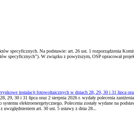
 specyficznych. Na podstawie: art. 26 ust. 1 rozporządzenia Komisji
któw specyficznych”). W związku z powyższym, OSP opracował proje
kowe instalacji fotowoltaicznych w dniach 28, 29, 30 i 31 lipca ora
8, 29, 30 i 31 lipca oraz 2 sierpnia 2026 r. wydały polecenia zaniżenia
o systemu elektroenergetycznego. Polecenia zostały wydane na podstawi
 z uwzględnieniem art. 30 ust. 5 ustawy z dnia 28...