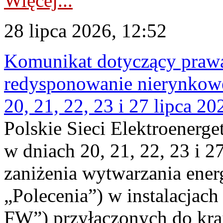
Więcej...
28 lipca 2026, 12:52
Komunikat dotyczący praw
redysponowanie nierynkowe
20, 21, 22, 23 i 27 lipca 202
Polskie Sieci Elektroenerge
w dniach 20, 21, 22, 23 i 2
zaniżenia wytwarzania energi
„Polecenia”) w instalacjach
FW”) przyłączonych do kr