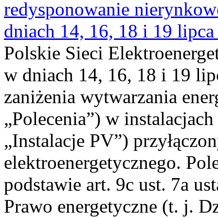
redysponowanie nierynkowe 
dniach 14, 16, 18 i 19 lipca
Polskie Sieci Elektroenerge
w dniach 14, 16, 18 i 19 li
zaniżenia wytwarzania energi
„Polecenia”) w instalacjach
„Instalacje PV”) przyłączo
elektroenergetycznego. Pol
podstawie art. 9c ust. 7a us
Prawo energetyczne (t. j. Dz