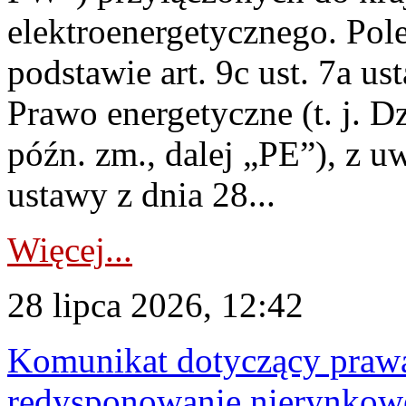
elektroenergetycznego. Pol
podstawie art. 9c ust. 7a us
Prawo energetyczne (t. j. D
późn. zm., dalej „PE”), z u
ustawy z dnia 28...
Więcej...
28 lipca 2026, 12:42
Komunikat dotyczący praw
redysponowanie nierynkowe 