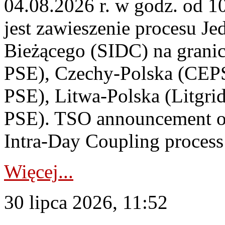
04.08.2026 r. w godz. od 
jest zawieszenie procesu J
Bieżącego (SIDC) na grani
PSE), Czechy-Polska (CEP
PSE), Litwa-Polska (Litgri
PSE). TSO announcement on
Intra-Day Coupling process
Więcej...
30 lipca 2026, 11:52