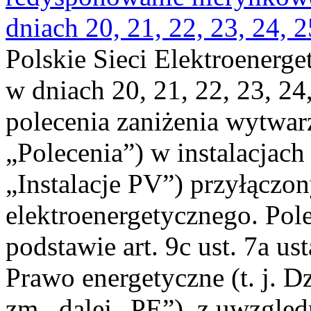
dniach 20, 21, 22, 23, 24, 2
Polskie Sieci Elektroenerge
w dniach 20, 21, 22, 23, 24,
polecenia zaniżenia wytwarz
„Polecenia”) w instalacjach
„Instalacje PV”) przyłączo
elektroenergetycznego. Pol
podstawie art. 9c ust. 7a us
Prawo energetyczne (t. j. Dz
zm., dalej „PE”), z uwzględ