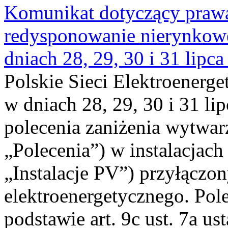
Komunikat dotyczący praw
redysponowanie nierynkowe 
dniach 28, 29, 30 i 31 lipca
Polskie Sieci Elektroenerge
w dniach 28, 29, 30 i 31 lip
polecenia zaniżenia wytwarz
„Polecenia”) w instalacjach
„Instalacje PV”) przyłączo
elektroenergetycznego. Pol
podstawie art. 9c ust. 7a us