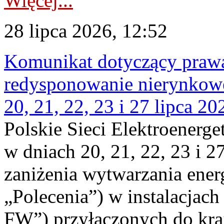
Więcej...
28 lipca 2026, 12:52
Komunikat dotyczący praw
redysponowanie nierynkowe
20, 21, 22, 23 i 27 lipca 202
Polskie Sieci Elektroenerge
w dniach 20, 21, 22, 23 i 2
zaniżenia wytwarzania energi
„Polecenia”) w instalacjach
FW”) przyłączonych do kr