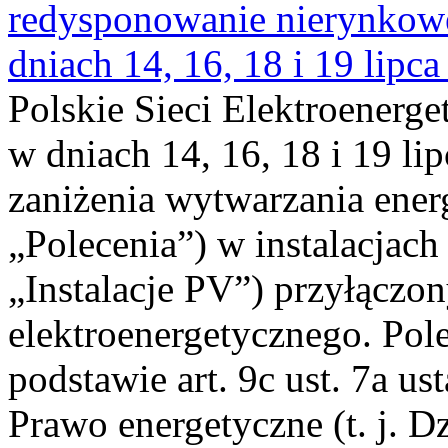
redysponowanie nierynkowe 
dniach 14, 16, 18 i 19 lipca
Polskie Sieci Elektroenerge
w dniach 14, 16, 18 i 19 li
zaniżenia wytwarzania energi
„Polecenia”) w instalacjach
„Instalacje PV”) przyłączo
elektroenergetycznego. Pol
podstawie art. 9c ust. 7a us
Prawo energetyczne (t. j. Dz