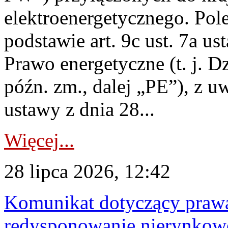
elektroenergetycznego. Pol
podstawie art. 9c ust. 7a us
Prawo energetyczne (t. j. D
późn. zm., dalej „PE”), z u
ustawy z dnia 28...
Więcej...
28 lipca 2026, 12:42
Komunikat dotyczący praw
redysponowanie nierynkowe 