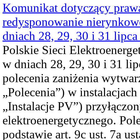
Komunikat dotyczący praw
redysponowanie nierynkowe 
dniach 28, 29, 30 i 31 lipca
Polskie Sieci Elektroenerge
w dniach 28, 29, 30 i 31 lip
polecenia zaniżenia wytwarz
„Polecenia”) w instalacjach
„Instalacje PV”) przyłączo
elektroenergetycznego. Pol
podstawie art. 9c ust. 7a us