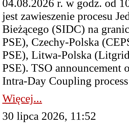
04.08.2026 r. w godz. od 
jest zawieszenie procesu J
Bieżącego (SIDC) na grani
PSE), Czechy-Polska (CEP
PSE), Litwa-Polska (Litgri
PSE). TSO announcement on
Intra-Day Coupling process
Więcej...
30 lipca 2026, 11:52