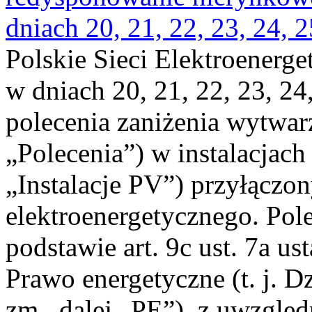
dniach 20, 21, 22, 23, 24, 2
Polskie Sieci Elektroenerge
w dniach 20, 21, 22, 23, 24,
polecenia zaniżenia wytwarz
„Polecenia”) w instalacjach
„Instalacje PV”) przyłączo
elektroenergetycznego. Pol
podstawie art. 9c ust. 7a us
Prawo energetyczne (t. j. Dz
zm., dalej „PE”), z uwzględ