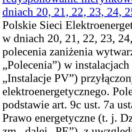
dniach 20, 21, 22, 23, 24, 2
Polskie Sieci Elektroenerge
w dniach 20, 21, 22, 23, 24,
polecenia zaniżenia wytwarz
„Polecenia”) w instalacjach
„Instalacje PV”) przyłączo
elektroenergetycznego. Pol
podstawie art. 9c ust. 7a us
Prawo energetyczne (t. j. Dz
zm., dalej „PE”), z uwzględ