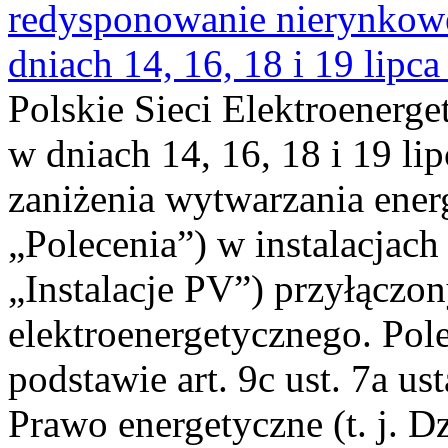
redysponowanie nierynkowe 
dniach 14, 16, 18 i 19 lipca
Polskie Sieci Elektroenerge
w dniach 14, 16, 18 i 19 li
zaniżenia wytwarzania energi
„Polecenia”) w instalacjach
„Instalacje PV”) przyłączo
elektroenergetycznego. Pol
podstawie art. 9c ust. 7a us
Prawo energetyczne (t. j. Dz