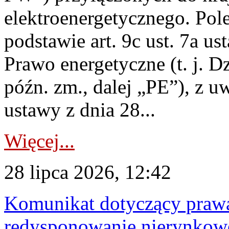
elektroenergetycznego. Pol
podstawie art. 9c ust. 7a us
Prawo energetyczne (t. j. D
późn. zm., dalej „PE”), z u
ustawy z dnia 28...
Więcej...
28 lipca 2026, 12:42
Komunikat dotyczący praw
redysponowanie nierynkowe 