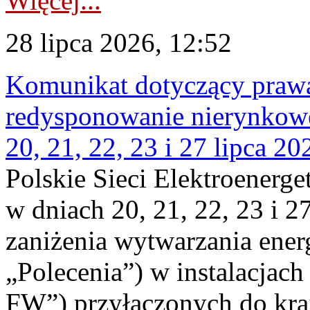
Więcej...
28 lipca 2026, 12:52
Komunikat dotyczący praw
redysponowanie nierynkowe
20, 21, 22, 23 i 27 lipca 202
Polskie Sieci Elektroenerge
w dniach 20, 21, 22, 23 i 2
zaniżenia wytwarzania energi
„Polecenia”) w instalacjach
FW”) przyłączonych do kr