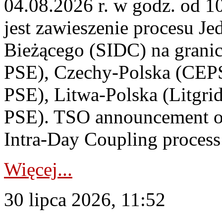
04.08.2026 r. w godz. od 
jest zawieszenie procesu J
Bieżącego (SIDC) na grani
PSE), Czechy-Polska (CEP
PSE), Litwa-Polska (Litgri
PSE). TSO announcement on
Intra-Day Coupling process
Więcej...
30 lipca 2026, 11:52