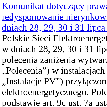
Komunikat dotyczący praw
redysponowanie nierynkowe 
dniach 28, 29, 30 i 31 lipca
Polskie Sieci Elektroenerge
w dniach 28, 29, 30 i 31 lip
polecenia zaniżenia wytwarz
„Polecenia”) w instalacjach
„Instalacje PV”) przyłączo
elektroenergetycznego. Pol
podstawie art. 9c ust. 7a us