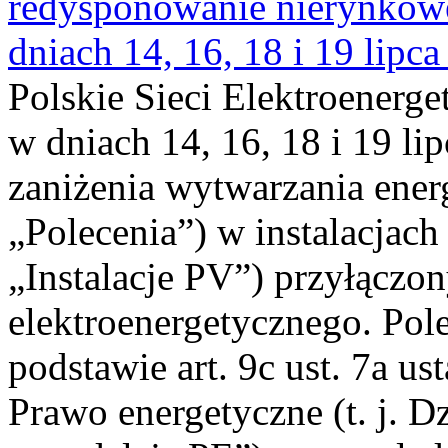
redysponowanie nierynkowe 
dniach 14, 16, 18 i 19 lipca
Polskie Sieci Elektroenerge
w dniach 14, 16, 18 i 19 li
zaniżenia wytwarzania energi
„Polecenia”) w instalacjach
„Instalacje PV”) przyłączo
elektroenergetycznego. Pol
podstawie art. 9c ust. 7a us
Prawo energetyczne (t. j. Dz