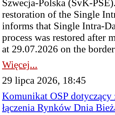
Szwecja-Polska (SvK-PSE)
restoration of the Single I
informs that Single Intra-
process was restored after
at 29.07.2026 on the borde
Więcej...
29 lipca 2026, 18:45
Komunikat OSP dotyczący z
łączenia Rynków Dnia Bież