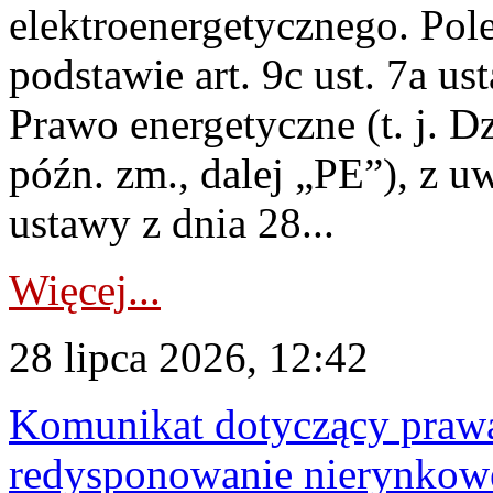
elektroenergetycznego. Pol
podstawie art. 9c ust. 7a us
Prawo energetyczne (t. j. D
późn. zm., dalej „PE”), z u
ustawy z dnia 28...
Więcej...
28 lipca 2026, 12:42
Komunikat dotyczący praw
redysponowanie nierynkowe 