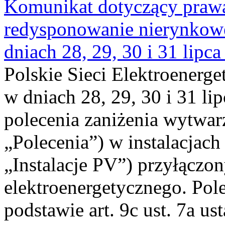
Komunikat dotyczący praw
redysponowanie nierynkowe 
dniach 28, 29, 30 i 31 lipca
Polskie Sieci Elektroenerge
w dniach 28, 29, 30 i 31 lip
polecenia zaniżenia wytwarz
„Polecenia”) w instalacjach
„Instalacje PV”) przyłączo
elektroenergetycznego. Pol
podstawie art. 9c ust. 7a us