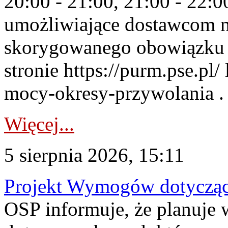
20:00 - 21:00, 21:00 - 22:
umożliwiające dostawcom 
skorygowanego obowiązku 
stronie https://purm.pse.pl/
mocy-okresy-przywolania . 
Więcej...
5 sierpnia 2026, 15:11
Projekt Wymogów dotycząc
OSP informuje, że planuj