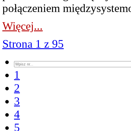
połączeniem międzysystemo
Więcej...
Strona 1 z 95
1
2
3
4
5