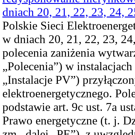
dniach 20, 21, 22, 23, 24, 2
Polskie Sieci Elektroenerge
w dniach 20, 21, 22, 23, 24,
polecenia zaniżenia wytwarz
„Polecenia”) w instalacjach
„Instalacje PV”) przyłączo
elektroenergetycznego. Pol
podstawie art. 9c ust. 7a us
Prawo energetyczne (t. j. Dz
zm., dalej „PE”), z uwzględ