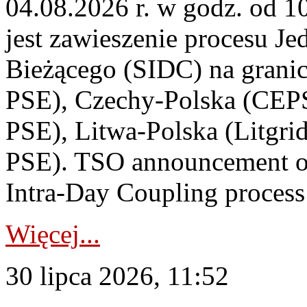
04.08.2026 r. w godz. od 
jest zawieszenie procesu J
Bieżącego (SIDC) na grani
PSE), Czechy-Polska (CEP
PSE), Litwa-Polska (Litgri
PSE). TSO announcement on
Intra-Day Coupling process
Więcej...
30 lipca 2026, 11:52