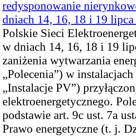
redysponowanie nierynkowe 
dniach 14, 16, 18 i 19 lipca
Polskie Sieci Elektroenerge
w dniach 14, 16, 18 i 19 li
zaniżenia wytwarzania energi
„Polecenia”) w instalacjach
„Instalacje PV”) przyłączo
elektroenergetycznego. Pol
podstawie art. 9c ust. 7a us
Prawo energetyczne (t. j. Dz