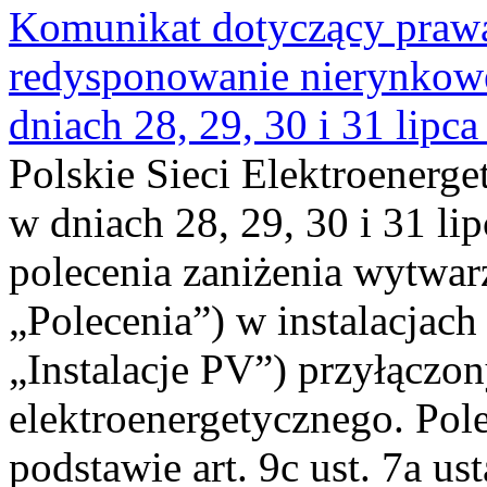
Komunikat dotyczący praw
redysponowanie nierynkowe 
dniach 28, 29, 30 i 31 lipca
Polskie Sieci Elektroenerge
w dniach 28, 29, 30 i 31 lip
polecenia zaniżenia wytwarz
„Polecenia”) w instalacjach
„Instalacje PV”) przyłączo
elektroenergetycznego. Pol
podstawie art. 9c ust. 7a us