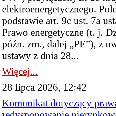
elektroenergetycznego. Pol
podstawie art. 9c ust. 7a us
Prawo energetyczne (t. j. D
późn. zm., dalej „PE”), z u
ustawy z dnia 28...
Więcej...
28 lipca 2026, 12:42
Komunikat dotyczący praw
redysponowanie nierynkowe 