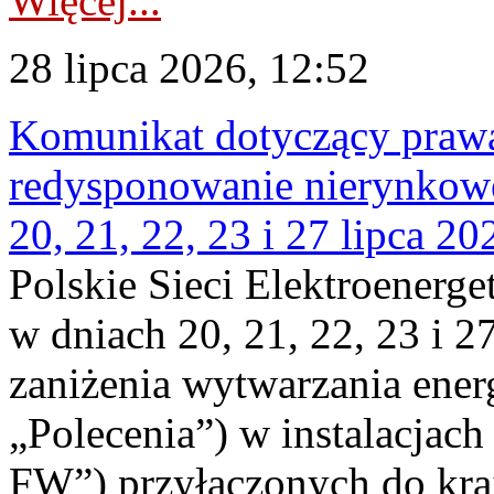
Więcej...
28 lipca 2026, 12:52
Komunikat dotyczący praw
redysponowanie nierynkowe
20, 21, 22, 23 i 27 lipca 202
Polskie Sieci Elektroenerge
w dniach 20, 21, 22, 23 i 2
zaniżenia wytwarzania energi
„Polecenia”) w instalacjach
FW”) przyłączonych do kr