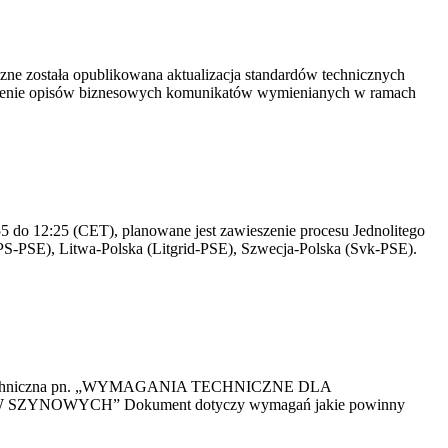
yczne została opublikowana aktualizacja standardów technicznych
owienie opisów biznesowych komunikatów wymienianych w ramach
 do 12:25 (CET), planowane jest zawieszenie procesu Jednolitego
S-PSE), Litwa-Polska (Litgrid-PSE), Szwecja-Polska (Svk-PSE).
kacja Techniczna pn. „WYMAGANIA TECHNICZNE DLA
OWYCH” Dokument dotyczy wymagań jakie powinny