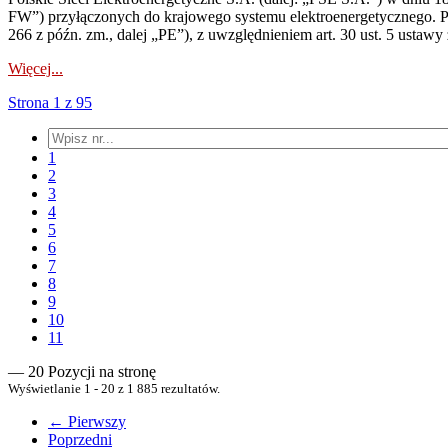
FW”) przyłączonych do krajowego systemu elektroenergetycznego. Pole
266 z późn. zm., dalej „PE”), z uwzględnieniem art. 30 ust. 5 ustawy z
Więcej...
Strona 1 z 95
1
2
3
4
5
6
7
8
9
10
11
— 20 Pozycji na stronę
Wyświetlanie 1 - 20 z 1 885 rezultatów.
← Pierwszy
Poprzedni