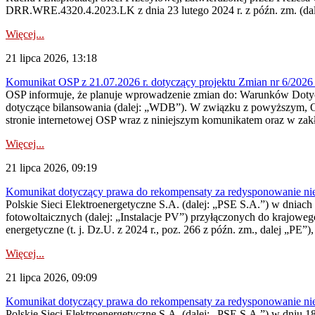
DRR.WRE.4320.4.2023.LK z dnia 23 lutego 2024 r. z późn. zm. (dale
Więcej...
21 lipca 2026, 13:18
Komunikat OSP z 21.07.2026 r. dotyczący projektu Zmian nr 6/20
OSP informuje, że planuje wprowadzenie zmian do: Warunków Dotycz
dotyczące bilansowania (dalej: „WDB”). W związku z powyższym, 
stronie internetowej OSP wraz z niniejszym komunikatem oraz w zak
Więcej...
21 lipca 2026, 09:19
Komunikat dotyczący prawa do rekompensaty za redysponowanie nieryn
Polskie Sieci Elektroenergetyczne S.A. (dalej: „PSE S.A.”) w dniach 1
fotowoltaicznych (dalej: „Instalacje PV”) przyłączonych do krajoweg
energetyczne (t. j. Dz.U. z 2024 r., poz. 266 z późn. zm., dalej „PE”),
Więcej...
21 lipca 2026, 09:09
Komunikat dotyczący prawa do rekompensaty za redysponowanie nier
Polskie Sieci Elektroenergetyczne S.A. (dalej: „PSE S.A.”) w dniu 18 