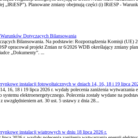
j „IRiESP”). Planowane zmiany obejmują części (i) IRiESP - Warunki 
26 Warunków Dotyczących Bilansowania
ących Bilansowania. Na podstawie: Rozporządzenia Komisji (UE) 2017
OSP opracował projekt Zmian nr 6/2026 WDB określający zmiany pla
ładce „Dokumenty”. ...
kowe instalacji fotowoltaicznych w dniach 14, 16, 18 i 19 lipca 202
4, 16, 18 i 19 lipca 2026 r. wydały polecenia zaniżenia wytwarzania ene
o systemu elektroenergetycznego. Polecenia zostały wydane na podstawi
 z uwzględnieniem art. 30 ust. 5 ustawy z dnia 28...
ynkowe instalacji wiatrowych w dniu 18 lipca 2026 r.
lipca 2026 r. wydały polecenia zaniżenia wytwarzania energii elektrycz