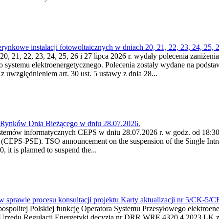
kowe instalacji fotowoltaicznych w dniach 20, 21, 22, 23, 24, 25, 26
0, 21, 22, 23, 24, 25, 26 i 27 lipca 2026 r. wydały polecenia zaniżenia
o systemu elektroenergetycznego. Polecenia zostały wydane na podstawi
 z uwzględnieniem art. 30 ust. 5 ustawy z dnia 28...
a Rynków Dnia Bieżącego w dniu 28.07.2026.
stemów informatycznych CEPS w dniu 28.07.2026 r. w godz. od 18:30 
(CEPS-PSE). TSO announcement on the suspension of the Single Intra
it is planned to suspend the...
w sprawie procesu konsultacji projektu Karty aktualizacji nr 5/CK-5/
ypospolitej Polskiej funkcję Operatora Systemu Przesyłowego elektroe
a Urzędu Regulacji Energetyki decyzją nr DRR.WRE.4320.4.2023.LK z d