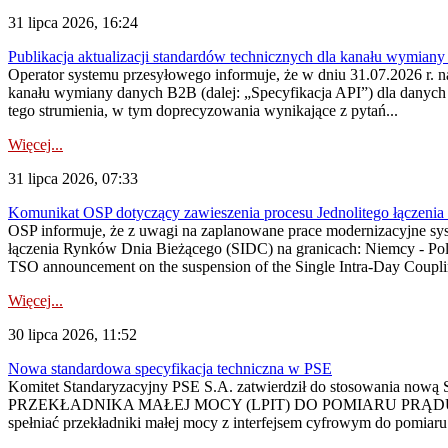
31 lipca 2026, 16:24
Publikacja aktualizacji standardów technicznych dla kanału wymian
Operator systemu przesyłowego informuje, że w dniu 31.07.2026 r. na
kanału wymiany danych B2B (dalej: „Specyfikacja API”) dla dany
tego strumienia, w tym doprecyzowania wynikające z pytań...
Więcej...
31 lipca 2026, 07:33
Komunikat OSP dotyczący zawieszenia procesu Jednolitego łączeni
OSP informuje, że z uwagi na zaplanowane prace modernizacyjne sy
łączenia Rynków Dnia Bieżącego (SIDC) na granicach: Niemcy - Po
TSO announcement on the suspension of the Single Intra-Day Couplin
Więcej...
30 lipca 2026, 11:52
Nowa standardowa specyfikacja techniczna w PSE
Komitet Standaryzacyjny PSE S.A. zatwierdził do stosowania n
PRZEKŁADNIKA MAŁEJ MOCY (LPIT) DO POMIARU PRĄDU
spełniać przekładniki małej mocy z interfejsem cyfrowym do pomiar