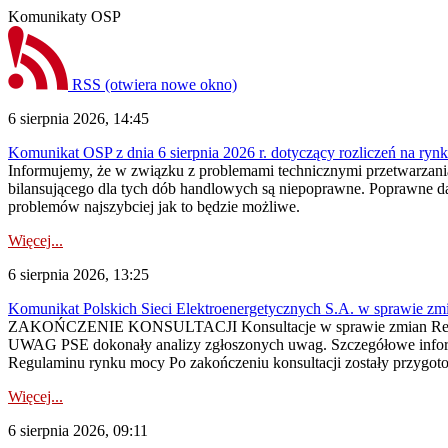
Komunikaty OSP
RSS
(otwiera nowe okno)
6 sierpnia 2026, 14:45
Komunikat OSP z dnia 6 sierpnia 2026 r. dotyczący rozliczeń na rynku
Informujemy, że w związku z problemami technicznymi przetwarzani
bilansującego dla tych dób handlowych są niepoprawne. Poprawne dane
problemów najszybciej jak to będzie możliwe.
Więcej...
6 sierpnia 2026, 13:25
Komunikat Polskich Sieci Elektroenergetycznych S.A. w sprawie z
ZAKOŃCZENIE KONSULTACJI Konsultacje w sprawie zmian Regula
UWAG PSE dokonały analizy zgłoszonych uwag. Szczegółowe informac
Regulaminu rynku mocy Po zakończeniu konsultacji zostały przygoto
Więcej...
6 sierpnia 2026, 09:11