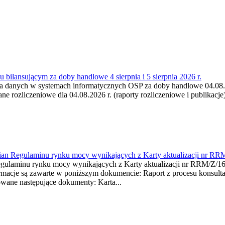
 bilansującym za doby handlowe 4 sierpnia i 5 sierpnia 2026 r.
a danych w systemach informatycznych OSP za doby handlowe 04.08.202
 rozliczeniowe dla 04.08.2026 r. (raporty rozliczeniowe i publikacje)
mian Regulaminu rynku mocy wynikających z Karty aktualizacji nr RR
minu rynku mocy wynikających z Karty aktualizacji nr RRM/Z/
je są zawarte w poniższym dokumencie: Raport z procesu konsultacj
wane następujące dokumenty: Karta...