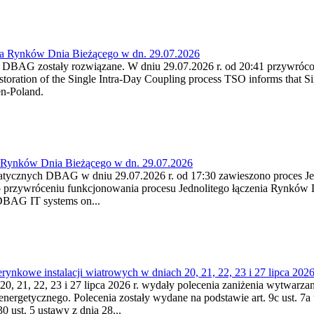
ia Rynków Dnia Bieżącego w dn. 29.07.2026
h DBAG zostały rozwiązane. W dniu 29.07.2026 r. od 20:41 przywróco
ration of the Single Intra-Day Coupling process TSO informs that Si
en-Poland.
a Rynków Dnia Bieżącego w dn. 29.07.2026
atycznych DBAG w dniu 29.07.2026 r. od 17:30 zawieszono proces Je
przywróceniu funkcjonowania procesu Jednolitego łączenia Rynków D
 DBAG IT systems on...
nkowe instalacji wiatrowych w dniach 20, 21, 22, 23 i 27 lipca 2026 
20, 21, 22, 23 i 27 lipca 2026 r. wydały polecenia zaniżenia wytwarzani
nergetycznego. Polecenia zostały wydane na podstawie art. 9c ust. 7a 
0 ust. 5 ustawy z dnia 28...