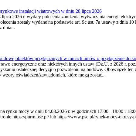
ynkowe instalacji wiatrowych w dniu 28 lipca 2026
lipca 2026 r. wydały polecenia zaniżenia wytwarzania energii elektrycz
cenia zostały wydane na podstawie art. 9c ust. 7a ustawy z dnia 10 k
 dnia...
 budowę obiektów przyłączanych w ramach umów o przyłączenie do sie
Prawo energetyczne oraz niektórych innych ustaw (Dz.U. z 2026 r. po
uzyskaniu ostatecznej decyzji o pozwoleniu na budowę. Obowiązek ten 
y wzory oświadczeń/zawiadomień, które mogą zostać...
ia na rynku mocy w dniu 04.08.2026 r. w godzinach 17:00 - 18:00 i 1
e https://purm.pse.pl/ lub https://www.pse.pl/rynek-mocy-okresy-prz