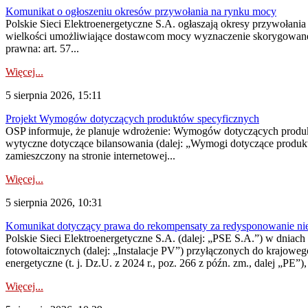
Komunikat o ogłoszeniu okresów przywołania na rynku mocy
Polskie Sieci Elektroenergetyczne S.A. ogłaszają okresy przywołania
wielkości umożliwiające dostawcom mocy wyznaczenie skorygowanego
prawna: art. 57...
Więcej...
5 sierpnia 2026, 15:11
Projekt Wymogów dotyczących produktów specyficznych
OSP informuje, że planuje wdrożenie: Wymogów dotyczących produktów
wytyczne dotyczące bilansowania (dalej: „Wymogi dotyczące produ
zamieszczony na stronie internetowej...
Więcej...
5 sierpnia 2026, 10:31
Komunikat dotyczący prawa do rekompensaty za redysponowanie nieryn
Polskie Sieci Elektroenergetyczne S.A. (dalej: „PSE S.A.”) w dniach 2
fotowoltaicznych (dalej: „Instalacje PV”) przyłączonych do krajoweg
energetyczne (t. j. Dz.U. z 2024 r., poz. 266 z późn. zm., dalej „PE”),
Więcej...