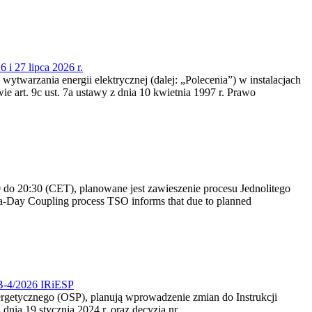
 i 27 lipca 2026 r.
 wytwarzania energii elektrycznej (dalej: „Polecenia”) w instalacjach
e art. 9c ust. 7a ustawy z dnia 10 kwietnia 1997 r. Prawo
do 20:30 (CET), planowane jest zawieszenie procesu Jednolitego
-Day Coupling process TSO informs that due to planned
CB-4/2026 IRiESP
nergetycznego (OSP), planują wprowadzenie zmian do Instrukcji
nia 19 stycznia 2024 r. oraz decyzją nr