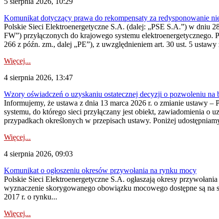
5 sierpnia 2026, 10:29
Komunikat dotyczący prawa do rekompensaty za redysponowanie nier
Polskie Sieci Elektroenergetyczne S.A. (dalej: „PSE S.A.”) w dniu 28 
FW”) przyłączonych do krajowego systemu elektroenergetycznego. Pole
266 z późn. zm., dalej „PE”), z uwzględnieniem art. 30 ust. 5 ustawy z
Więcej...
4 sierpnia 2026, 13:47
Wzory oświadczeń o uzyskaniu ostatecznej decyzji o pozwoleniu na
Informujemy, że ustawa z dnia 13 marca 2026 r. o zmianie ustawy – 
systemu, do którego sieci przyłączany jest obiekt, zawiadomienia o 
przypadkach określonych w przepisach ustawy. Poniżej udostępniam
Więcej...
4 sierpnia 2026, 09:03
Komunikat o ogłoszeniu okresów przywołania na rynku mocy
Polskie Sieci Elektroenergetyczne S.A. ogłaszają okresy przywołan
wyznaczenie skorygowanego obowiązku mocowego dostępne są na stroni
2017 r. o rynku...
Więcej...