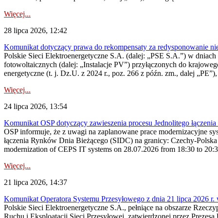
Więcej...
28 lipca 2026, 12:42
Komunikat dotyczący prawa do rekompensaty za redysponowanie nieryn
Polskie Sieci Elektroenergetyczne S.A. (dalej: „PSE S.A.”) w dniach 2
fotowoltaicznych (dalej: „Instalacje PV”) przyłączonych do krajoweg
energetyczne (t. j. Dz.U. z 2024 r., poz. 266 z późn. zm., dalej „PE”),
Więcej...
24 lipca 2026, 13:54
Komunikat OSP dotyczący zawieszenia procesu Jednolitego łączeni
OSP informuje, że z uwagi na zaplanowane prace modernizacyjne sy
łączenia Rynków Dnia Bieżącego (SIDC) na granicy: Czechy-Polska 
modernization of CEPS IT systems on 28.07.2026 from 18:30 to 20:30, 
Więcej...
21 lipca 2026, 14:37
Komunikat Operatora Systemu Przesyłowego z dnia 21 lipca 2026 r. 
Polskie Sieci Elektroenergetyczne S.A., pełniące na obszarze Rzecz
Ruchu i Eksploatacji Sieci Przesyłowej, zatwierdzonej przez Prezes