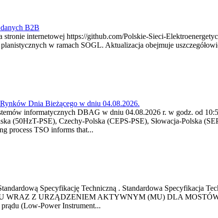
y danych B2B
 stronie internetowej https://github.com/Polskie-Sieci-Elektroenerget
ch planistycznych w ramach SOGL. Aktualizacja obejmuje uszczegół
a Rynków Dnia Bieżącego w dniu 04.08.2026.
stemów informatycznych DBAG w dniu 04.08.2026 r. w godz. od 10:55
lska (50HzT-PSE), Czechy-Polska (CEPS-PSE), Słowacja-Polska (SEP
g process TSO informs that...
ową Standardową Specyfikację Techniczną . Standardowa Specyfi
 WRAZ Z URZĄDZENIEM AKTYWNYM (MU) DLA MOSTÓW SZYN
u prądu (Low-Power Instrument...