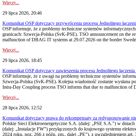
Więcej...
29 lipca 2026, 20:46
Komunikat OSP dotyczący przywrócenia procesu Jednolitego łączen
OSP informuje, że z problemy techniczne systemów informatycznyc
granicach: Szwecja-Polska (SvK-PSE). TSO announcement on the resto
malfunction of DBAG IT systems at 29.07.2026 on the border Swed
Więcej...
29 lipca 2026, 18:45
Komunikat OSP dotyczący zawieszenia procesu Jednolitego łączeni
OSP informuje, że z uwagi na problemy techniczne systemów inform
Szwecja-Polska (SvK-PSE). Kolejna wiadomość zostanie wysłana po 
Intra-Day Coupling process TSO informs that due to malfunction of
Więcej...
28 lipca 2026, 12:52
Komunikat dotyczący prawa do rekompensaty za redysponowanie niery
Polskie Sieci Elektroenergetyczne S.A. (dalej: „PSE S.A.”) w dniach 
(dalej: „Instalacje FW”) przyłączonych do krajowego systemu elektroe
2024 roku, poz. 266 z późn. zm., dalej „PE”), z uwzględnieniem art. 3