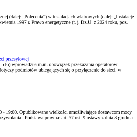
nej (dalej: „Polecenia”) w instalacjach wiatrowych (dalej: „Instalacje
wietnia 1997 r. Prawo energetyczne (t. j. Dz.U. z 2024 roku, poz.
ci przesyłowej
z. 516) wprowadziła m.in. obowiązek przekazania operatorowi
dotyczy podmiotów ubiegających się o przyłączenie do sieci, w
8:00 - 19:00. Opublikowane wielkości umożliwiające dostawcom mocy
ywolania . Podstawa prawna: art. 57 ust. 9 ustawy z dnia 8 grudnia