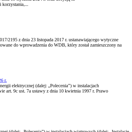
korzystania,...
/2195 z dnia 23‍ listopada 2017 r. ustanawiającego wytyczne
nowane do wprowadzenia do WDB, który został zamieszczony na
6 r.
rgii elektrycznej (dalej: „Polecenia”) w instalacjach
e art. 9c ust. 7a ustawy z dnia 10 kwietnia 1997 r. Prawo
nej (dalej: „Polecenia”) w instalacjach wiatrowych (dalej: „Instalacje