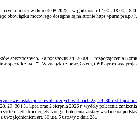
 na rynku mocy w dniu 06.08.2026 r. w godzinach 17:00 - 18:00, 18:00 
 obowiązku mocowego dostępne są na stronie https://purm.pse.pl/ lu
 specyficznych. Na podstawie: art. 26 ust. 1 rozporządzenia Komisji
któw specyficznych”). W związku z powyższym, OSP opracował proje
kowe instalacji fotowoltaicznych w dniach 28, 29, 30 i 31 lipca ora
8, 29, 30 i 31 lipca oraz 2 sierpnia 2026 r. wydały polecenia zaniżenia
o systemu elektroenergetycznego. Polecenia zostały wydane na podstawi
 z uwzględnieniem art. 30 ust. 5 ustawy z dnia 28...