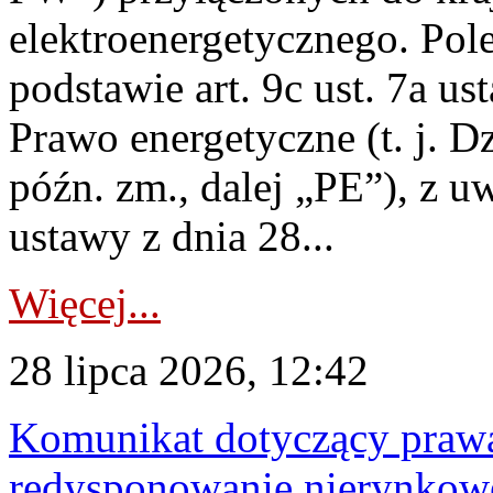
elektroenergetycznego. Pol
podstawie art. 9c ust. 7a us
Prawo energetyczne (t. j. D
późn. zm., dalej „PE”), z u
ustawy z dnia 28...
Więcej...
28 lipca 2026, 12:42
Komunikat dotyczący praw
redysponowanie nierynkowe 