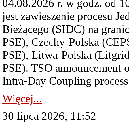
04.08.2026 r. w godz. od 
jest zawieszenie procesu J
Bieżącego (SIDC) na grani
PSE), Czechy-Polska (CEP
PSE), Litwa-Polska (Litgri
PSE). TSO announcement on
Intra-Day Coupling process
Więcej...
30 lipca 2026, 11:52