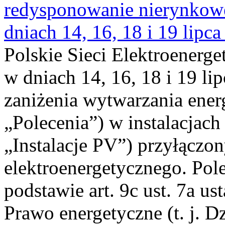
redysponowanie nierynkowe 
dniach 14, 16, 18 i 19 lipca
Polskie Sieci Elektroenerge
w dniach 14, 16, 18 i 19 li
zaniżenia wytwarzania energi
„Polecenia”) w instalacjach
„Instalacje PV”) przyłączo
elektroenergetycznego. Pol
podstawie art. 9c ust. 7a us
Prawo energetyczne (t. j. Dz