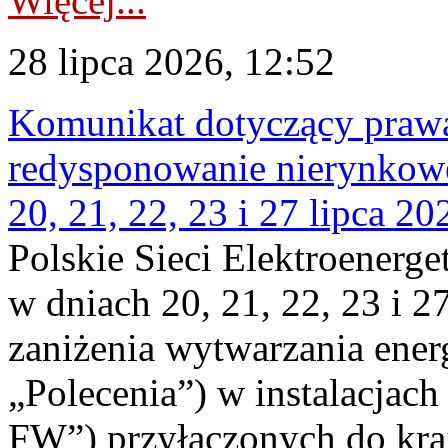
Więcej...
28 lipca 2026, 12:52
Komunikat dotyczący praw
redysponowanie nierynkowe
20, 21, 22, 23 i 27 lipca 202
Polskie Sieci Elektroenerge
w dniach 20, 21, 22, 23 i 2
zaniżenia wytwarzania energi
„Polecenia”) w instalacjach
FW”) przyłączonych do kr