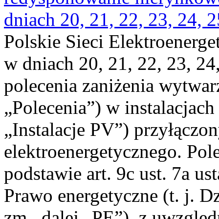
dniach 20, 21, 22, 23, 24, 2
Polskie Sieci Elektroenerge
w dniach 20, 21, 22, 23, 24,
polecenia zaniżenia wytwarz
„Polecenia”) w instalacjach
„Instalacje PV”) przyłączo
elektroenergetycznego. Pol
podstawie art. 9c ust. 7a us
Prawo energetyczne (t. j. Dz
zm., dalej „PE”), z uwzględ