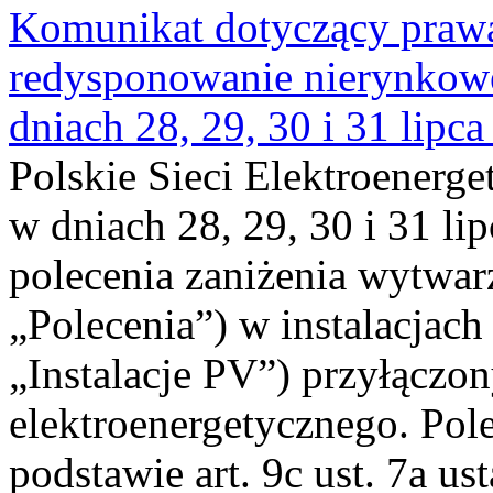
Komunikat dotyczący praw
redysponowanie nierynkowe 
dniach 28, 29, 30 i 31 lipca
Polskie Sieci Elektroenerge
w dniach 28, 29, 30 i 31 lip
polecenia zaniżenia wytwarz
„Polecenia”) w instalacjach
„Instalacje PV”) przyłączo
elektroenergetycznego. Pol
podstawie art. 9c ust. 7a us