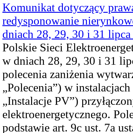
Komunikat dotyczący praw
redysponowanie nierynkowe 
dniach 28, 29, 30 i 31 lipca
Polskie Sieci Elektroenerge
w dniach 28, 29, 30 i 31 lip
polecenia zaniżenia wytwarz
„Polecenia”) w instalacjach
„Instalacje PV”) przyłączo
elektroenergetycznego. Pol
podstawie art. 9c ust. 7a us