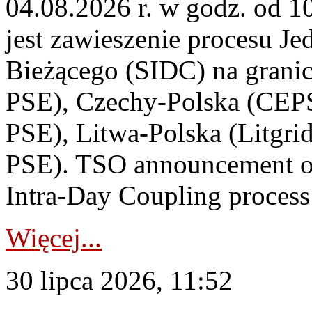
04.08.2026 r. w godz. od 
jest zawieszenie procesu J
Bieżącego (SIDC) na grani
PSE), Czechy-Polska (CEP
PSE), Litwa-Polska (Litgri
PSE). TSO announcement on
Intra-Day Coupling process
Więcej...
30 lipca 2026, 11:52