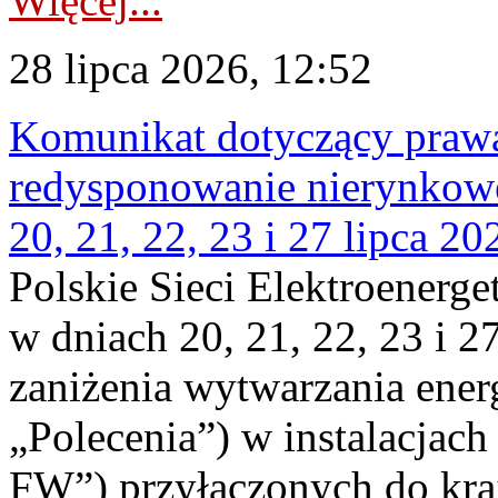
Więcej...
28 lipca 2026, 12:52
Komunikat dotyczący praw
redysponowanie nierynkowe
20, 21, 22, 23 i 27 lipca 202
Polskie Sieci Elektroenerge
w dniach 20, 21, 22, 23 i 2
zaniżenia wytwarzania energi
„Polecenia”) w instalacjach
FW”) przyłączonych do kr