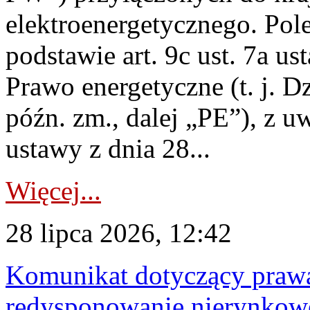
elektroenergetycznego. Pol
podstawie art. 9c ust. 7a us
Prawo energetyczne (t. j. D
późn. zm., dalej „PE”), z u
ustawy z dnia 28...
Więcej...
28 lipca 2026, 12:42
Komunikat dotyczący praw
redysponowanie nierynkowe 