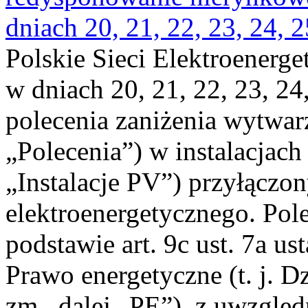
dniach 20, 21, 22, 23, 24, 2
Polskie Sieci Elektroenerge
w dniach 20, 21, 22, 23, 24,
polecenia zaniżenia wytwarz
„Polecenia”) w instalacjach
„Instalacje PV”) przyłączo
elektroenergetycznego. Pol
podstawie art. 9c ust. 7a us
Prawo energetyczne (t. j. Dz
zm., dalej „PE”), z uwzględ