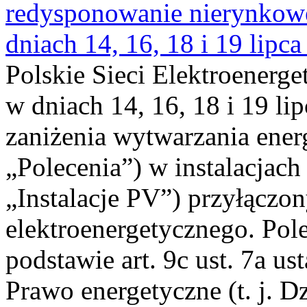
redysponowanie nierynkowe 
dniach 14, 16, 18 i 19 lipca
Polskie Sieci Elektroenerge
w dniach 14, 16, 18 i 19 li
zaniżenia wytwarzania energi
„Polecenia”) w instalacjach
„Instalacje PV”) przyłączo
elektroenergetycznego. Pol
podstawie art. 9c ust. 7a us
Prawo energetyczne (t. j. Dz