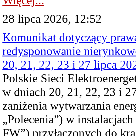
Więcej...
28 lipca 2026, 12:52
Komunikat dotyczący praw
redysponowanie nierynkowe
20, 21, 22, 23 i 27 lipca 202
Polskie Sieci Elektroenerge
w dniach 20, 21, 22, 23 i 2
zaniżenia wytwarzania energi
„Polecenia”) w instalacjach
FW”) przyłączonych do kr