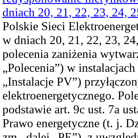
dniach 20, 21, 22, 23, 24, 2
Polskie Sieci Elektroenerge
w dniach 20, 21, 22, 23, 24,
polecenia zaniżenia wytwarz
„Polecenia”) w instalacjach
„Instalacje PV”) przyłączo
elektroenergetycznego. Pol
podstawie art. 9c ust. 7a us
Prawo energetyczne (t. j. Dz
zm., dalej „PE”), z uwzględ