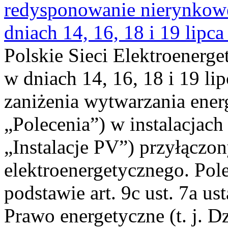
redysponowanie nierynkowe 
dniach 14, 16, 18 i 19 lipca
Polskie Sieci Elektroenerge
w dniach 14, 16, 18 i 19 li
zaniżenia wytwarzania energi
„Polecenia”) w instalacjach
„Instalacje PV”) przyłączo
elektroenergetycznego. Pol
podstawie art. 9c ust. 7a us
Prawo energetyczne (t. j. Dz