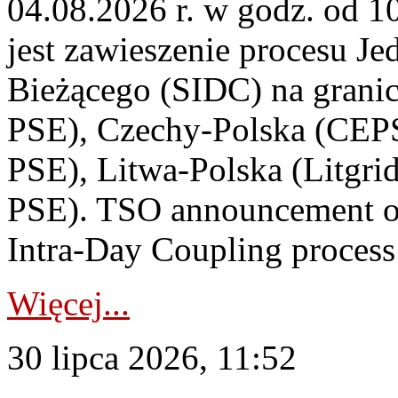
04.08.2026 r. w godz. od 
jest zawieszenie procesu J
Bieżącego (SIDC) na grani
PSE), Czechy-Polska (CEP
PSE), Litwa-Polska (Litgri
PSE). TSO announcement on
Intra-Day Coupling process
Więcej...
30 lipca 2026, 11:52