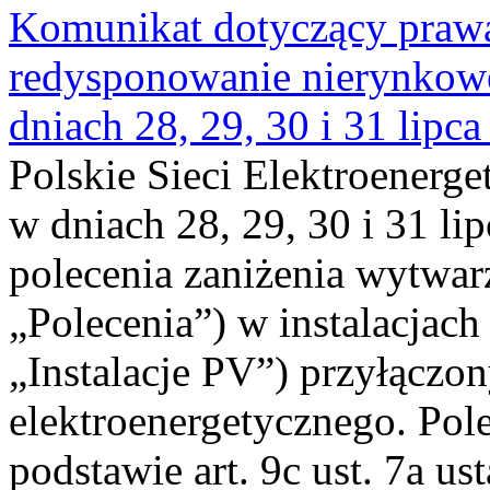
Komunikat dotyczący praw
redysponowanie nierynkowe 
dniach 28, 29, 30 i 31 lipca
Polskie Sieci Elektroenerge
w dniach 28, 29, 30 i 31 lip
polecenia zaniżenia wytwarz
„Polecenia”) w instalacjach
„Instalacje PV”) przyłączo
elektroenergetycznego. Pol
podstawie art. 9c ust. 7a us