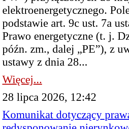
elektroenergetycznego. Pol
podstawie art. 9c ust. 7a us
Prawo energetyczne (t. j. D
późn. zm., dalej „PE”), z u
ustawy z dnia 28...
Więcej...
28 lipca 2026, 12:42
Komunikat dotyczący praw
redysponowanie nierynkowe 