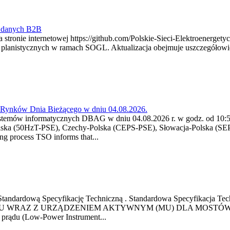
y danych B2B
 stronie internetowej https://github.com/Polskie-Sieci-Elektroenerget
ch planistycznych w ramach SOGL. Aktualizacja obejmuje uszczegół
a Rynków Dnia Bieżącego w dniu 04.08.2026.
stemów informatycznych DBAG w dniu 04.08.2026 r. w godz. od 10:55
lska (50HzT-PSE), Czechy-Polska (CEPS-PSE), Słowacja-Polska (SEP
g process TSO informs that...
ową Standardową Specyfikację Techniczną . Standardowa Specyfi
 WRAZ Z URZĄDZENIEM AKTYWNYM (MU) DLA MOSTÓW SZYN
u prądu (Low-Power Instrument...