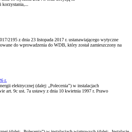
korzystania,...
/2195 z dnia 23‍ listopada 2017 r. ustanawiającego wytyczne
nowane do wprowadzenia do WDB, który został zamieszczony na
6 r.
rgii elektrycznej (dalej: „Polecenia”) w instalacjach
e art. 9c ust. 7a ustawy z dnia 10 kwietnia 1997 r. Prawo
nej (dalej: „Polecenia”) w instalacjach wiatrowych (dalej: „Instalacje