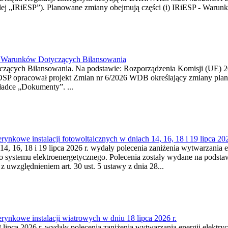
j „IRiESP”). Planowane zmiany obejmują części (i) IRiESP - Warunki 
26 Warunków Dotyczących Bilansowania
ących Bilansowania. Na podstawie: Rozporządzenia Komisji (UE) 2017
OSP opracował projekt Zmian nr 6/2026 WDB określający zmiany pla
ładce „Dokumenty”. ...
kowe instalacji fotowoltaicznych w dniach 14, 16, 18 i 19 lipca 202
4, 16, 18 i 19 lipca 2026 r. wydały polecenia zaniżenia wytwarzania ene
o systemu elektroenergetycznego. Polecenia zostały wydane na podstawi
 z uwzględnieniem art. 30 ust. 5 ustawy z dnia 28...
ynkowe instalacji wiatrowych w dniu 18 lipca 2026 r.
lipca 2026 r. wydały polecenia zaniżenia wytwarzania energii elektrycz