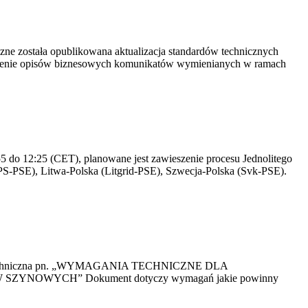
yczne została opublikowana aktualizacja standardów technicznych
owienie opisów biznesowych komunikatów wymienianych w ramach
 do 12:25 (CET), planowane jest zawieszenie procesu Jednolitego
S-PSE), Litwa-Polska (Litgrid-PSE), Szwecja-Polska (Svk-PSE).
kacja Techniczna pn. „WYMAGANIA TECHNICZNE DLA
OWYCH” Dokument dotyczy wymagań jakie powinny