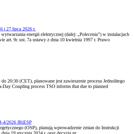
 i 27 lipca 2026 r.
 wytwarzania energii elektrycznej (dalej: „Polecenia”) w instalacjach
e art. 9c ust. 7a ustawy z dnia 10 kwietnia 1997 r. Prawo
do 20:30 (CET), planowane jest zawieszenie procesu Jednolitego
-Day Coupling process TSO informs that due to planned
CB-4/2026 IRiESP
nergetycznego (OSP), planują wprowadzenie zmian do Instrukcji
nia 19 stycznia 2024 r. oraz decyzją nr