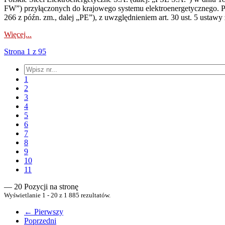
FW”) przyłączonych do krajowego systemu elektroenergetycznego. Pole
266 z późn. zm., dalej „PE”), z uwzględnieniem art. 30 ust. 5 ustawy z
Więcej...
Strona 1 z 95
1
2
3
4
5
6
7
8
9
10
11
— 20 Pozycji na stronę
Wyświetlanie 1 - 20 z 1 885 rezultatów.
← Pierwszy
Poprzedni