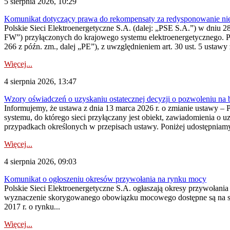
5 sierpnia 2026, 10:29
Komunikat dotyczący prawa do rekompensaty za redysponowanie nier
Polskie Sieci Elektroenergetyczne S.A. (dalej: „PSE S.A.”) w dniu 28 
FW”) przyłączonych do krajowego systemu elektroenergetycznego. Pole
266 z późn. zm., dalej „PE”), z uwzględnieniem art. 30 ust. 5 ustawy z
Więcej...
4 sierpnia 2026, 13:47
Wzory oświadczeń o uzyskaniu ostatecznej decyzji o pozwoleniu na
Informujemy, że ustawa z dnia 13 marca 2026 r. o zmianie ustawy – 
systemu, do którego sieci przyłączany jest obiekt, zawiadomienia o 
przypadkach określonych w przepisach ustawy. Poniżej udostępniam
Więcej...
4 sierpnia 2026, 09:03
Komunikat o ogłoszeniu okresów przywołania na rynku mocy
Polskie Sieci Elektroenergetyczne S.A. ogłaszają okresy przywołan
wyznaczenie skorygowanego obowiązku mocowego dostępne są na stroni
2017 r. o rynku...
Więcej...