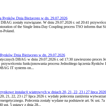
ia Rynków Dnia Bieżącego w dn. 29.07.2026
h DBAG zostały rozwiązane. W dniu 29.07.2026 r. od 20:41 przywróco
ration of the Single Intra-Day Coupling process TSO informs that Si
en-Poland.
a Rynków Dnia Bieżącego w dn. 29.07.2026
atycznych DBAG w dniu 29.07.2026 r. od 17:30 zawieszono proces Je
przywróceniu funkcjonowania procesu Jednolitego łączenia Rynków D
 DBAG IT systems on...
nkowe instalacji wiatrowych w dniach 20, 21, 22, 23 i 27 lipca 2026 
20, 21, 22, 23 i 27 lipca 2026 r. wydały polecenia zaniżenia wytwarzani
nergetycznego. Polecenia zostały wydane na podstawie art. 9c ust. 7a 
0 ust. 5 ustawy z dnia 28...