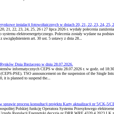
kowe instalacji fotowoltaicznych w dniach 20, 21, 22, 23, 24, 25, 26
0, 21, 22, 23, 24, 25, 26 i 27 lipca 2026 r. wydały polecenia zaniżenia
o systemu elektroenergetycznego. Polecenia zostały wydane na podstawi
 z uwzględnieniem art. 30 ust. 5 ustawy z dnia 28...
a Rynków Dnia Bieżącego w dniu 28.07.2026.
stemów informatycznych CEPS w dniu 28.07.2026 r. w godz. od 18:30 
(CEPS-PSE). TSO announcement on the suspension of the Single Intra
it is planned to suspend the...
w sprawie procesu konsultacji projektu Karty aktualizacji nr 5/CK-5/
ypospolitej Polskiej funkcję Operatora Systemu Przesyłowego elektroe
a Urzędu Regulacji Energetyki decyzją nr DRR.WRE.4320.4.2023.LK z d