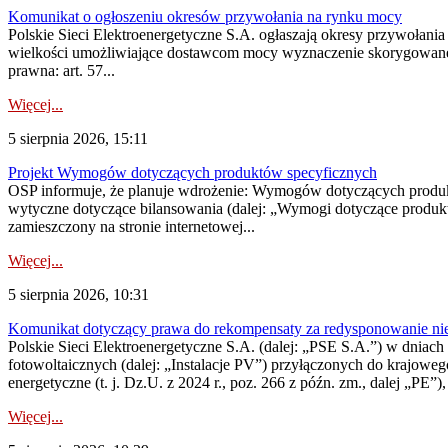
Komunikat o ogłoszeniu okresów przywołania na rynku mocy
Polskie Sieci Elektroenergetyczne S.A. ogłaszają okresy przywołania
wielkości umożliwiające dostawcom mocy wyznaczenie skorygowanego
prawna: art. 57...
Więcej...
5 sierpnia 2026, 15:11
Projekt Wymogów dotyczących produktów specyficznych
OSP informuje, że planuje wdrożenie: Wymogów dotyczących produktów
wytyczne dotyczące bilansowania (dalej: „Wymogi dotyczące produ
zamieszczony na stronie internetowej...
Więcej...
5 sierpnia 2026, 10:31
Komunikat dotyczący prawa do rekompensaty za redysponowanie nieryn
Polskie Sieci Elektroenergetyczne S.A. (dalej: „PSE S.A.”) w dniach 2
fotowoltaicznych (dalej: „Instalacje PV”) przyłączonych do krajoweg
energetyczne (t. j. Dz.U. z 2024 r., poz. 266 z późn. zm., dalej „PE”),
Więcej...