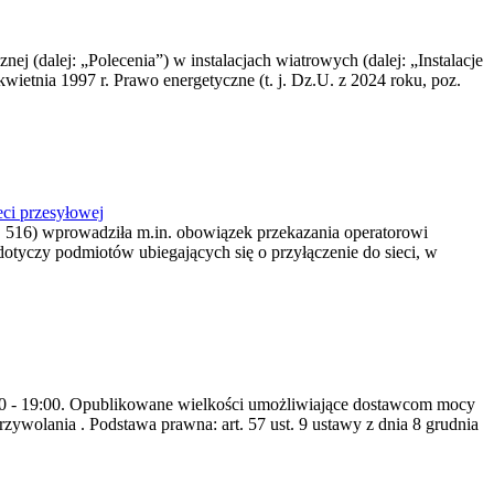
nej (dalej: „Polecenia”) w instalacjach wiatrowych (dalej: „Instalacje
wietnia 1997 r. Prawo energetyczne (t. j. Dz.U. z 2024 roku, poz.
ci przesyłowej
z. 516) wprowadziła m.in. obowiązek przekazania operatorowi
dotyczy podmiotów ubiegających się o przyłączenie do sieci, w
8:00 - 19:00. Opublikowane wielkości umożliwiające dostawcom mocy
ywolania . Podstawa prawna: art. 57 ust. 9 ustawy z dnia 8 grudnia