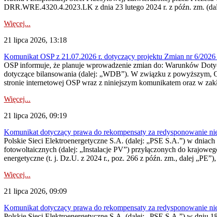
DRR.WRE.4320.4.2023.LK z dnia 23 lutego 2024 r. z późn. zm. (dale
Więcej...
21 lipca 2026, 13:18
Komunikat OSP z 21.07.2026 r. dotyczący projektu Zmian nr 6/20
OSP informuje, że planuje wprowadzenie zmian do: Warunków Dotycz
dotyczące bilansowania (dalej: „WDB”). W związku z powyższym, 
stronie internetowej OSP wraz z niniejszym komunikatem oraz w zak
Więcej...
21 lipca 2026, 09:19
Komunikat dotyczący prawa do rekompensaty za redysponowanie nieryn
Polskie Sieci Elektroenergetyczne S.A. (dalej: „PSE S.A.”) w dniach 1
fotowoltaicznych (dalej: „Instalacje PV”) przyłączonych do krajoweg
energetyczne (t. j. Dz.U. z 2024 r., poz. 266 z późn. zm., dalej „PE”),
Więcej...
21 lipca 2026, 09:09
Komunikat dotyczący prawa do rekompensaty za redysponowanie nier
Polskie Sieci Elektroenergetyczne S.A. (dalej: „PSE S.A.”) w dniu 18 