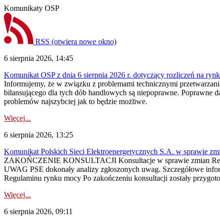
Komunikaty OSP
RSS
(otwiera nowe okno)
6 sierpnia 2026, 14:45
Komunikat OSP z dnia 6 sierpnia 2026 r. dotyczący rozliczeń na rynku
Informujemy, że w związku z problemami technicznymi przetwarzani
bilansującego dla tych dób handlowych są niepoprawne. Poprawne dane
problemów najszybciej jak to będzie możliwe.
Więcej...
6 sierpnia 2026, 13:25
Komunikat Polskich Sieci Elektroenergetycznych S.A. w sprawie z
ZAKOŃCZENIE KONSULTACJI Konsultacje w sprawie zmian Regula
UWAG PSE dokonały analizy zgłoszonych uwag. Szczegółowe informac
Regulaminu rynku mocy Po zakończeniu konsultacji zostały przygoto
Więcej...
6 sierpnia 2026, 09:11