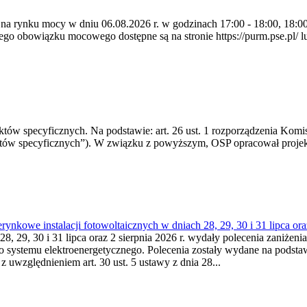
 na rynku mocy w dniu 06.08.2026 r. w godzinach 17:00 - 18:00, 18:00 
 obowiązku mocowego dostępne są na stronie https://purm.pse.pl/ lu
 specyficznych. Na podstawie: art. 26 ust. 1 rozporządzenia Komisji
któw specyficznych”). W związku z powyższym, OSP opracował proje
kowe instalacji fotowoltaicznych w dniach 28, 29, 30 i 31 lipca ora
8, 29, 30 i 31 lipca oraz 2 sierpnia 2026 r. wydały polecenia zaniżenia
o systemu elektroenergetycznego. Polecenia zostały wydane na podstawi
 z uwzględnieniem art. 30 ust. 5 ustawy z dnia 28...