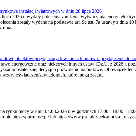
ynkowe instalacji wiatrowych w dniu 28 lipca 2026
lipca 2026 r. wydały polecenia zaniżenia wytwarzania energii elektrycz
cenia zostały wydane na podstawie art. 9c ust. 7a ustawy z dnia 10 k
 dnia...
 budowę obiektów przyłączanych w ramach umów o przyłączenie do sie
Prawo energetyczne oraz niektórych innych ustaw (Dz.U. z 2026 r. po
uzyskaniu ostatecznej decyzji o pozwoleniu na budowę. Obowiązek ten 
y wzory oświadczeń/zawiadomień, które mogą zostać...
ia na rynku mocy w dniu 04.08.2026 r. w godzinach 17:00 - 18:00 i 1
e https://purm.pse.pl/ lub https://www.pse.pl/rynek-mocy-okresy-prz