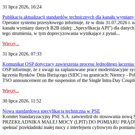
31 lipca 2026, 16:24
Publikacja aktualizacji standardów technicznych dla kanału wymian
Operator systemu przesyłowego informuje, że w dniu 31.07.2026 r. na
kanału wymiany danych B2B (dalej: „Specyfikacja API”) dla dany
tego strumienia, w tym doprecyzowania wynikające z pytań...
Więcej...
31 lipca 2026, 07:33
Komunikat OSP dotyczący zawieszenia procesu Jednolitego łączeni
OSP informuje, że z uwagi na zaplanowane prace modernizacyjne sy
łączenia Rynków Dnia Bieżącego (SIDC) na granicach: Niemcy - Po
TSO announcement on the suspension of the Single Intra-Day Couplin
Więcej...
30 lipca 2026, 11:52
Nowa standardowa specyfikacja techniczna w PSE
Komitet Standaryzacyjny PSE S.A. zatwierdził do stosowania n
PRZEKŁADNIKA MAŁEJ MOCY (LPIT) DO POMIARU PRĄDU
spełniać przekładniki małej mocy z interfejsem cyfrowym do pomiar