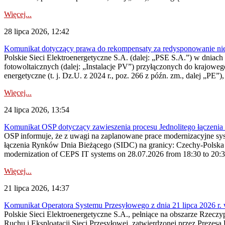
Więcej...
28 lipca 2026, 12:42
Komunikat dotyczący prawa do rekompensaty za redysponowanie nieryn
Polskie Sieci Elektroenergetyczne S.A. (dalej: „PSE S.A.”) w dniach 2
fotowoltaicznych (dalej: „Instalacje PV”) przyłączonych do krajoweg
energetyczne (t. j. Dz.U. z 2024 r., poz. 266 z późn. zm., dalej „PE”),
Więcej...
24 lipca 2026, 13:54
Komunikat OSP dotyczący zawieszenia procesu Jednolitego łączeni
OSP informuje, że z uwagi na zaplanowane prace modernizacyjne sy
łączenia Rynków Dnia Bieżącego (SIDC) na granicy: Czechy-Polska 
modernization of CEPS IT systems on 28.07.2026 from 18:30 to 20:30, 
Więcej...
21 lipca 2026, 14:37
Komunikat Operatora Systemu Przesyłowego z dnia 21 lipca 2026 r. 
Polskie Sieci Elektroenergetyczne S.A., pełniące na obszarze Rzecz
Ruchu i Eksploatacji Sieci Przesyłowej, zatwierdzonej przez Prezes