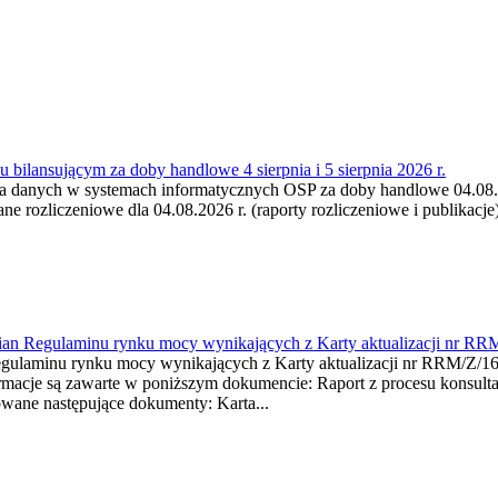
 bilansującym za doby handlowe 4 sierpnia i 5 sierpnia 2026 r.
a danych w systemach informatycznych OSP za doby handlowe 04.08.202
 rozliczeniowe dla 04.08.2026 r. (raporty rozliczeniowe i publikacje)
mian Regulaminu rynku mocy wynikających z Karty aktualizacji nr RR
minu rynku mocy wynikających z Karty aktualizacji nr RRM/Z/
je są zawarte w poniższym dokumencie: Raport z procesu konsultacj
wane następujące dokumenty: Karta...