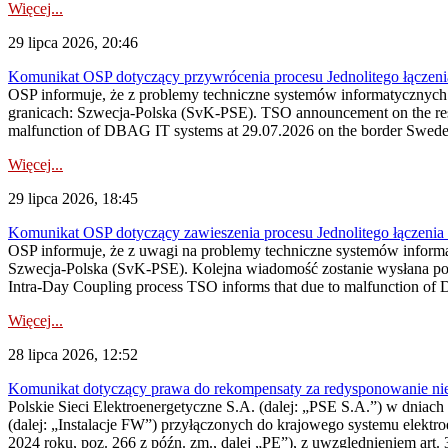
Więcej...
29 lipca 2026, 20:46
Komunikat OSP dotyczący przywrócenia procesu Jednolitego łączen
OSP informuje, że z problemy techniczne systemów informatycznyc
granicach: Szwecja-Polska (SvK-PSE). TSO announcement on the resto
malfunction of DBAG IT systems at 29.07.2026 on the border Swed
Więcej...
29 lipca 2026, 18:45
Komunikat OSP dotyczący zawieszenia procesu Jednolitego łączeni
OSP informuje, że z uwagi na problemy techniczne systemów inform
Szwecja-Polska (SvK-PSE). Kolejna wiadomość zostanie wysłana po 
Intra-Day Coupling process TSO informs that due to malfunction of
Więcej...
28 lipca 2026, 12:52
Komunikat dotyczący prawa do rekompensaty za redysponowanie niery
Polskie Sieci Elektroenergetyczne S.A. (dalej: „PSE S.A.”) w dniach 
(dalej: „Instalacje FW”) przyłączonych do krajowego systemu elektroe
2024 roku, poz. 266 z późn. zm., dalej „PE”), z uwzględnieniem art. 3