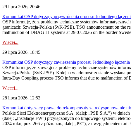
29 lipca 2026, 20:46
Komunikat OSP dotyczący przywrócenia procesu Jednolitego łączen
OSP informuje, że z problemy techniczne systemów informatycznyc
granicach: Szwecja-Polska (SvK-PSE). TSO announcement on the resto
malfunction of DBAG IT systems at 29.07.2026 on the border Swed
Więcej...
29 lipca 2026, 18:45
Komunikat OSP dotyczący zawieszenia procesu Jednolitego łączeni
OSP informuje, że z uwagi na problemy techniczne systemów inform
Szwecja-Polska (SvK-PSE). Kolejna wiadomość zostanie wysłana po 
Intra-Day Coupling process TSO informs that due to malfunction of
Więcej...
28 lipca 2026, 12:52
Komunikat dotyczący prawa do rekompensaty za redysponowanie niery
Polskie Sieci Elektroenergetyczne S.A. (dalej: „PSE S.A.”) w dniach 
(dalej: „Instalacje FW”) przyłączonych do krajowego systemu elektroe
2024 roku, poz. 266 z późn. zm., dalej „PE”), z uwzględnieniem art. 3