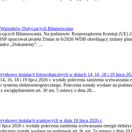
26 Warunków Dotyczących Bilansowania
ących Bilansowania. Na podstawie: Rozporządzenia Komisji (UE) 2017
OSP opracował projekt Zmian nr 6/2026 WDB określający zmiany pla
ładce „Dokumenty”. ...
kowe instalacji fotowoltaicznych w dniach 14, 16, 18 i 19 lipca 202
4, 16, 18 i 19 lipca 2026 r. wydały polecenia zaniżenia wytwarzania ene
o systemu elektroenergetycznego. Polecenia zostały wydane na podstawi
 z uwzględnieniem art. 30 ust. 5 ustawy z dnia 28...
ynkowe instalacji wiatrowych w dniu 18 lipca 2026 r.
lipca 2026 r. wydały polecenia zaniżenia wytwarzania energii elektrycz
cenia zostały wydane na podstawie art. 9c ust. 7a ustawy z dnia 10 k