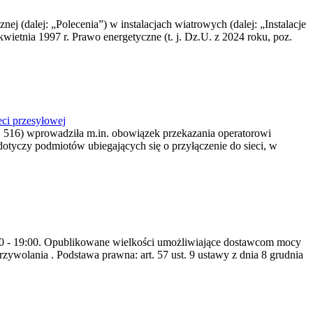
nej (dalej: „Polecenia”) w instalacjach wiatrowych (dalej: „Instalacje
wietnia 1997 r. Prawo energetyczne (t. j. Dz.U. z 2024 roku, poz.
ci przesyłowej
z. 516) wprowadziła m.in. obowiązek przekazania operatorowi
dotyczy podmiotów ubiegających się o przyłączenie do sieci, w
8:00 - 19:00. Opublikowane wielkości umożliwiające dostawcom mocy
ywolania . Podstawa prawna: art. 57 ust. 9 ustawy z dnia 8 grudnia