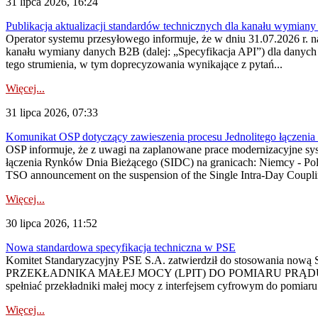
31 lipca 2026, 16:24
Publikacja aktualizacji standardów technicznych dla kanału wymian
Operator systemu przesyłowego informuje, że w dniu 31.07.2026 r. na
kanału wymiany danych B2B (dalej: „Specyfikacja API”) dla dany
tego strumienia, w tym doprecyzowania wynikające z pytań...
Więcej...
31 lipca 2026, 07:33
Komunikat OSP dotyczący zawieszenia procesu Jednolitego łączeni
OSP informuje, że z uwagi na zaplanowane prace modernizacyjne sy
łączenia Rynków Dnia Bieżącego (SIDC) na granicach: Niemcy - Po
TSO announcement on the suspension of the Single Intra-Day Couplin
Więcej...
30 lipca 2026, 11:52
Nowa standardowa specyfikacja techniczna w PSE
Komitet Standaryzacyjny PSE S.A. zatwierdził do stosowania n
PRZEKŁADNIKA MAŁEJ MOCY (LPIT) DO POMIARU PRĄDU
spełniać przekładniki małej mocy z interfejsem cyfrowym do pomiar
Więcej...