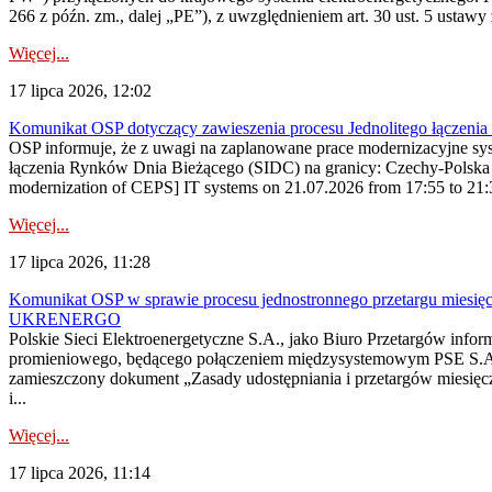
266 z późn. zm., dalej „PE”), z uwzględnieniem art. 30 ust. 5 ustawy z
Więcej...
17 lipca 2026, 12:02
Komunikat OSP dotyczący zawieszenia procesu Jednolitego łączeni
OSP informuje, że z uwagi na zaplanowane prace modernizacyjne sy
łączenia Rynków Dnia Bieżącego (SIDC) na granicy: Czechy-Polska 
modernization of CEPS] IT systems on 21.07.2026 from 17:55 to 21:30,
Więcej...
17 lipca 2026, 11:28
Komunikat OSP w sprawie procesu jednostronnego przetargu miesię
UKRENERGO
Polskie Sieci Elektroenergetyczne S.A., jako Biuro Przetargów infor
promieniowego, będącego połączeniem międzysystemowym PSE S.A. 
zamieszczony dokument „Zasady udostępniania i przetargów miesię
i...
Więcej...
17 lipca 2026, 11:14