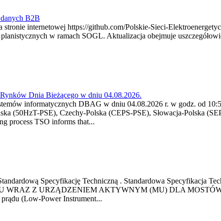
y danych B2B
 stronie internetowej https://github.com/Polskie-Sieci-Elektroenerget
ch planistycznych w ramach SOGL. Aktualizacja obejmuje uszczegół
a Rynków Dnia Bieżącego w dniu 04.08.2026.
stemów informatycznych DBAG w dniu 04.08.2026 r. w godz. od 10:55
lska (50HzT-PSE), Czechy-Polska (CEPS-PSE), Słowacja-Polska (SEP
g process TSO informs that...
ową Standardową Specyfikację Techniczną . Standardowa Specyfi
 WRAZ Z URZĄDZENIEM AKTYWNYM (MU) DLA MOSTÓW SZYN
u prądu (Low-Power Instrument...