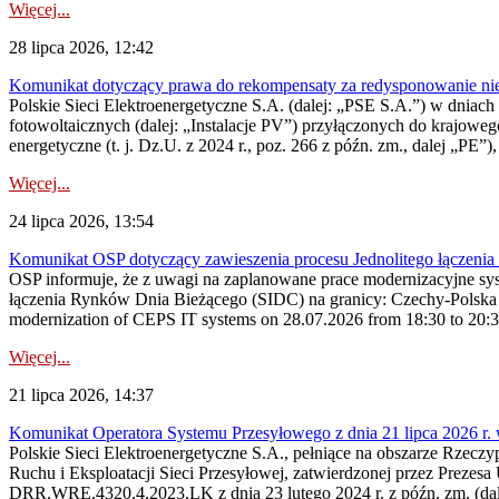
Więcej...
28 lipca 2026, 12:42
Komunikat dotyczący prawa do rekompensaty za redysponowanie nieryn
Polskie Sieci Elektroenergetyczne S.A. (dalej: „PSE S.A.”) w dniach 2
fotowoltaicznych (dalej: „Instalacje PV”) przyłączonych do krajoweg
energetyczne (t. j. Dz.U. z 2024 r., poz. 266 z późn. zm., dalej „PE”),
Więcej...
24 lipca 2026, 13:54
Komunikat OSP dotyczący zawieszenia procesu Jednolitego łączeni
OSP informuje, że z uwagi na zaplanowane prace modernizacyjne sy
łączenia Rynków Dnia Bieżącego (SIDC) na granicy: Czechy-Polska 
modernization of CEPS IT systems on 28.07.2026 from 18:30 to 20:30, 
Więcej...
21 lipca 2026, 14:37
Komunikat Operatora Systemu Przesyłowego z dnia 21 lipca 2026 r. 
Polskie Sieci Elektroenergetyczne S.A., pełniące na obszarze Rzecz
Ruchu i Eksploatacji Sieci Przesyłowej, zatwierdzonej przez Prezes
DRR.WRE.4320.4.2023.LK z dnia 23 lutego 2024 r. z późn. zm. (dale