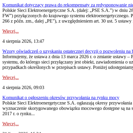
Komunikat dotyczący prawa do rekompensaty za redysponowanie nier
Polskie Sieci Elektroenergetyczne S.A. (dalej: „PSE S.A.”) w dniu 28 
FW”) przyłączonych do krajowego systemu elektroenergetycznego. Pole
266 z późn. zm., dalej „PE”), z uwzględnieniem art. 30 ust. 5 ustawy z
Więcej...
4 sierpnia 2026, 13:47
Wzory oświadczeń o uzyskaniu ostatecznej decyzji o pozwoleniu na
Informujemy, że ustawa z dnia 13 marca 2026 r. o zmianie ustawy – 
systemu, do którego sieci przyłączany jest obiekt, zawiadomienia o 
przypadkach określonych w przepisach ustawy. Poniżej udostępniam
Więcej...
4 sierpnia 2026, 09:03
Komunikat o ogłoszeniu okresów przywołania na rynku mocy
Polskie Sieci Elektroenergetyczne S.A. ogłaszają okresy przywołan
wyznaczenie skorygowanego obowiązku mocowego dostępne są na stroni
2017 r. o rynku...
Więcej...