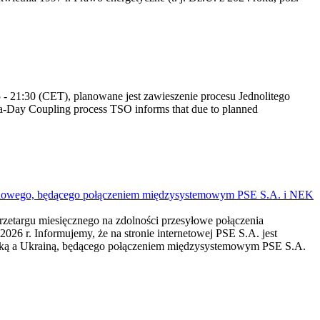
 21:30 (CET), planowane jest zawieszenie procesu Jednolitego
-Day Coupling process TSO informs that due to planned
mieniowego, będącego połączeniem międzysystemowym PSE S.A. i NEK
przetargu miesięcznego na zdolności przesyłowe połączenia
r. Informujemy, że na stronie internetowej PSE S.A. jest
lską a Ukrainą, będącego połączeniem międzysystemowym PSE S.A.