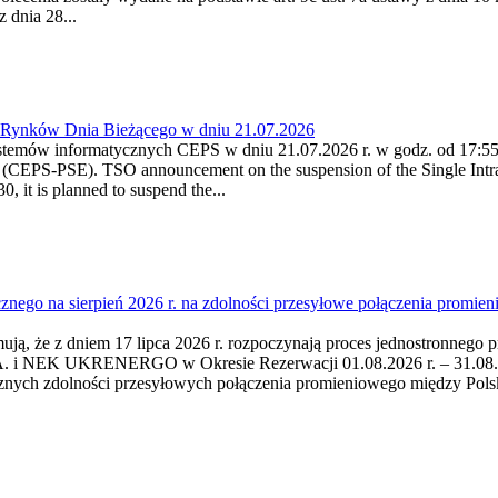
 dnia 28...
a Rynków Dnia Bieżącego w dniu 21.07.2026
stemów informatycznych CEPS w dniu 21.07.2026 r. w godz. od 17:55 -
(CEPS-PSE). TSO announcement on the suspension of the Single Intra
 it is planned to suspend the...
cznego na sierpień 2026 r. na zdolności przesyłowe połączenia pro
mują, że z dniem 17 lipca 2026 r. rozpoczynają proces jednostronnego 
i NEK UKRENERGO w Okresie Rezerwacji 01.08.2026 r. – 31.08.2026 
cznych zdolności przesyłowych połączenia promieniowego między Po