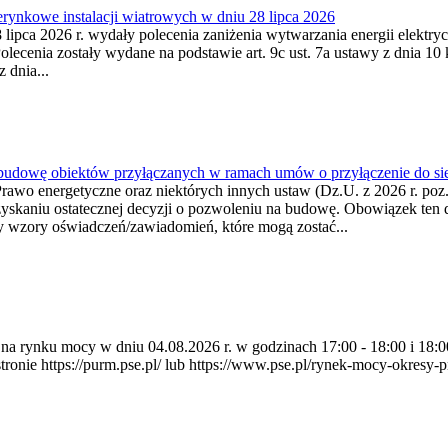
ynkowe instalacji wiatrowych w dniu 28 lipca 2026
lipca 2026 r. wydały polecenia zaniżenia wytwarzania energii elektrycz
cenia zostały wydane na podstawie art. 9c ust. 7a ustawy z dnia 10 k
 dnia...
 budowę obiektów przyłączanych w ramach umów o przyłączenie do sie
Prawo energetyczne oraz niektórych innych ustaw (Dz.U. z 2026 r. po
uzyskaniu ostatecznej decyzji o pozwoleniu na budowę. Obowiązek ten 
y wzory oświadczeń/zawiadomień, które mogą zostać...
ia na rynku mocy w dniu 04.08.2026 r. w godzinach 17:00 - 18:00 i 1
e https://purm.pse.pl/ lub https://www.pse.pl/rynek-mocy-okresy-prz