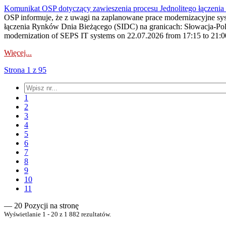
Komunikat OSP dotyczący zawieszenia procesu Jednolitego łączeni
OSP informuje, że z uwagi na zaplanowane prace modernizacyjne sy
łączenia Rynków Dnia Bieżącego (SIDC) na granicach: Słowacja-Pol
modernization of SEPS IT systems on 22.07.2026 from 17:15 to 21:00, 
Więcej...
Strona 1 z 95
1
2
3
4
5
6
7
8
9
10
11
— 20 Pozycji na stronę
Wyświetlanie 1 - 20 z 1 882 rezultatów.