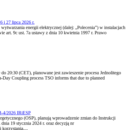
 i 27 lipca 2026 r.
 wytwarzania energii elektrycznej (dalej: „Polecenia”) w instalacjach
e art. 9c ust. 7a ustawy z dnia 10 kwietnia 1997 r. Prawo
do 20:30 (CET), planowane jest zawieszenie procesu Jednolitego
-Day Coupling process TSO informs that due to planned
CB-4/2026 IRiESP
nergetycznego (OSP), planują wprowadzenie zmian do Instrukcji
nia 19 stycznia 2024 r. oraz decyzją nr
korzystania,...