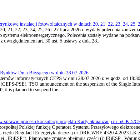
kowe instalacji fotowoltaicznych w dniach 20, 21, 22, 23, 24, 25, 26
0, 21, 22, 23, 24, 25, 26 i 27 lipca 2026 r. wydały polecenia zaniżenia
o systemu elektroenergetycznego. Polecenia zostały wydane na podstawi
 z uwzględnieniem art. 30 ust. 5 ustawy z dnia 28...
a Rynków Dnia Bieżącego w dniu 28.07.2026.
stemów informatycznych CEPS w dniu 28.07.2026 r. w godz. od 18:30 
(CEPS-PSE). TSO announcement on the suspension of the Single Intra
it is planned to suspend the...
w sprawie procesu konsultacji projektu Karty aktualizacji nr 5/CK-5/
ypospolitej Polskiej funkcję Operatora Systemu Przesyłowego elektroe
a Urzędu Regulacji Energetyki decyzją nr DRR.WRE.4320.4.2023.LK z d
j „IRiESP”). Planowane zmiany obejmują części (i) IRiESP - Warunki 