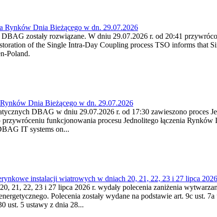
ia Rynków Dnia Bieżącego w dn. 29.07.2026
h DBAG zostały rozwiązane. W dniu 29.07.2026 r. od 20:41 przywróco
ration of the Single Intra-Day Coupling process TSO informs that Si
en-Poland.
a Rynków Dnia Bieżącego w dn. 29.07.2026
atycznych DBAG w dniu 29.07.2026 r. od 17:30 zawieszono proces Je
przywróceniu funkcjonowania procesu Jednolitego łączenia Rynków D
 DBAG IT systems on...
nkowe instalacji wiatrowych w dniach 20, 21, 22, 23 i 27 lipca 2026 
20, 21, 22, 23 i 27 lipca 2026 r. wydały polecenia zaniżenia wytwarzani
nergetycznego. Polecenia zostały wydane na podstawie art. 9c ust. 7a 
0 ust. 5 ustawy z dnia 28...