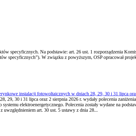
 specyficznych. Na podstawie: art. 26 ust. 1 rozporządzenia Komisji
któw specyficznych”). W związku z powyższym, OSP opracował proje
kowe instalacji fotowoltaicznych w dniach 28, 29, 30 i 31 lipca ora
8, 29, 30 i 31 lipca oraz 2 sierpnia 2026 r. wydały polecenia zaniżenia
o systemu elektroenergetycznego. Polecenia zostały wydane na podstawi
 z uwzględnieniem art. 30 ust. 5 ustawy z dnia 28...