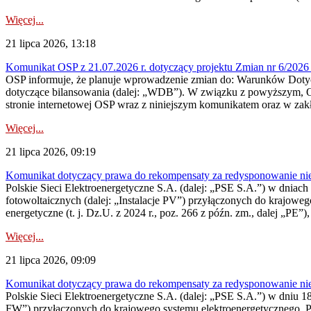
Więcej...
21 lipca 2026, 13:18
Komunikat OSP z 21.07.2026 r. dotyczący projektu Zmian nr 6/20
OSP informuje, że planuje wprowadzenie zmian do: Warunków Dotycz
dotyczące bilansowania (dalej: „WDB”). W związku z powyższym, 
stronie internetowej OSP wraz z niniejszym komunikatem oraz w zak
Więcej...
21 lipca 2026, 09:19
Komunikat dotyczący prawa do rekompensaty za redysponowanie nieryn
Polskie Sieci Elektroenergetyczne S.A. (dalej: „PSE S.A.”) w dniach 1
fotowoltaicznych (dalej: „Instalacje PV”) przyłączonych do krajoweg
energetyczne (t. j. Dz.U. z 2024 r., poz. 266 z późn. zm., dalej „PE”),
Więcej...
21 lipca 2026, 09:09
Komunikat dotyczący prawa do rekompensaty za redysponowanie nier
Polskie Sieci Elektroenergetyczne S.A. (dalej: „PSE S.A.”) w dniu 18 
FW”) przyłączonych do krajowego systemu elektroenergetycznego. Pole