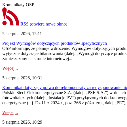
Komunikaty OSP
RSS
(otwiera nowe okno)
5 sierpnia 2026, 15:11
Projekt Wymogów dotyczących produktów specyficznych
OSP informuje, że planuje wdrożenie: Wymogów dotyczących produktów
wytyczne dotyczące bilansowania (dalej: „Wymogi dotyczące produ
zamieszczony na stronie internetowej...
Więcej...
5 sierpnia 2026, 10:31
Komunikat dotyczący prawa do rekompensaty za redysponowanie nieryn
Polskie Sieci Elektroenergetyczne S.A. (dalej: „PSE S.A.”) w dniach 2
fotowoltaicznych (dalej: „Instalacje PV”) przyłączonych do krajoweg
energetyczne (t. j. Dz.U. z 2024 r., poz. 266 z późn. zm., dalej „PE”),
Więcej...
5 sierpnia 2026, 10:29