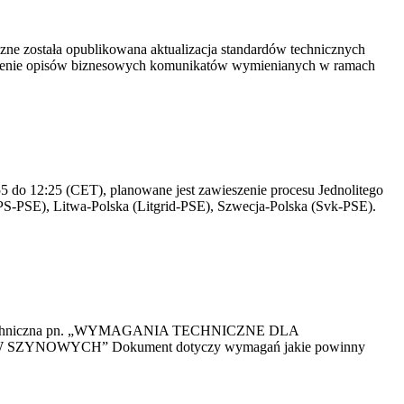
yczne została opublikowana aktualizacja standardów technicznych
owienie opisów biznesowych komunikatów wymienianych w ramach
 do 12:25 (CET), planowane jest zawieszenie procesu Jednolitego
S-PSE), Litwa-Polska (Litgrid-PSE), Szwecja-Polska (Svk-PSE).
kacja Techniczna pn. „WYMAGANIA TECHNICZNE DLA
OWYCH” Dokument dotyczy wymagań jakie powinny