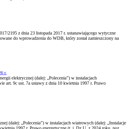
/2195 z dnia 23‍ listopada 2017 r. ustanawiającego wytyczne
nowane do wprowadzenia do WDB, który został zamieszczony na
6 r.
rgii elektrycznej (dalej: „Polecenia”) w instalacjach
e art. 9c ust. 7a ustawy z dnia 10 kwietnia 1997 r. Prawo
nej (dalej: „Polecenia”) w instalacjach wiatrowych (dalej: „Instalacje
wietnia 1997 r. Prawo energetyczne (t. j. Dz.U. z 2024 roku, poz.