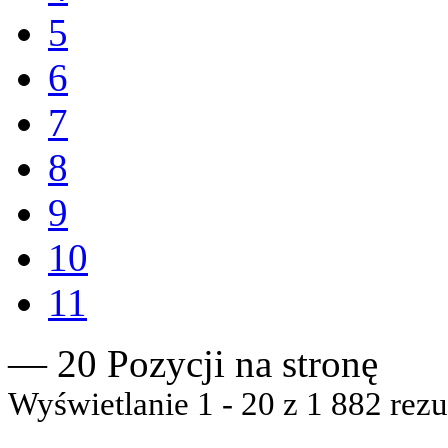
5
6
7
8
9
10
11
— 20 Pozycji na stronę
Wyświetlanie 1 - 20 z 1 882 rezu