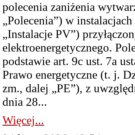
polecenia zaniżenia wytwarz
„Polecenia”) w instalacjach
„Instalacje PV”) przyłączo
elektroenergetycznego. Pol
podstawie art. 9c ust. 7a us
Prawo energetyczne (t. j. Dz
zm., dalej „PE”), z uwzględ
dnia 28...
Więcej...