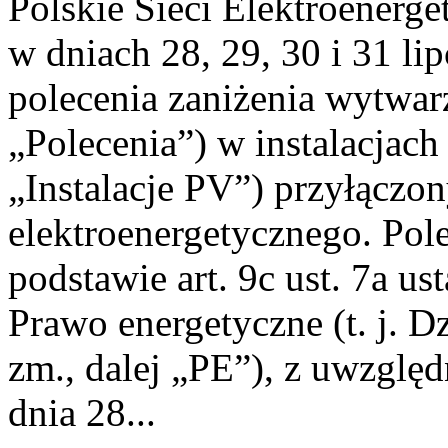
Polskie Sieci Elektroenerge
w dniach 28, 29, 30 i 31 lip
polecenia zaniżenia wytwarz
„Polecenia”) w instalacjach
„Instalacje PV”) przyłączo
elektroenergetycznego. Pol
podstawie art. 9c ust. 7a us
Prawo energetyczne (t. j. Dz
zm., dalej „PE”), z uwzględ
dnia 28...