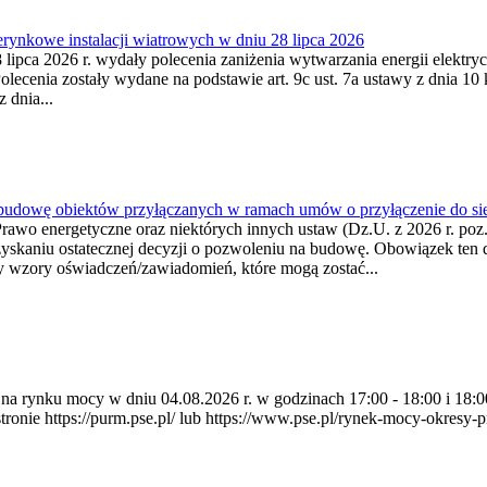
ynkowe instalacji wiatrowych w dniu 28 lipca 2026
lipca 2026 r. wydały polecenia zaniżenia wytwarzania energii elektrycz
cenia zostały wydane na podstawie art. 9c ust. 7a ustawy z dnia 10 k
 dnia...
 budowę obiektów przyłączanych w ramach umów o przyłączenie do sie
Prawo energetyczne oraz niektórych innych ustaw (Dz.U. z 2026 r. po
uzyskaniu ostatecznej decyzji o pozwoleniu na budowę. Obowiązek ten 
y wzory oświadczeń/zawiadomień, które mogą zostać...
ia na rynku mocy w dniu 04.08.2026 r. w godzinach 17:00 - 18:00 i 1
e https://purm.pse.pl/ lub https://www.pse.pl/rynek-mocy-okresy-prz