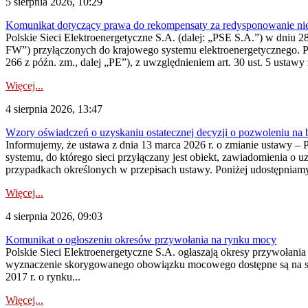
5 sierpnia 2026, 10:29
Komunikat dotyczący prawa do rekompensaty za redysponowanie nier
Polskie Sieci Elektroenergetyczne S.A. (dalej: „PSE S.A.”) w dniu 28 
FW”) przyłączonych do krajowego systemu elektroenergetycznego. Pole
266 z późn. zm., dalej „PE”), z uwzględnieniem art. 30 ust. 5 ustawy z
Więcej...
4 sierpnia 2026, 13:47
Wzory oświadczeń o uzyskaniu ostatecznej decyzji o pozwoleniu na
Informujemy, że ustawa z dnia 13 marca 2026 r. o zmianie ustawy – 
systemu, do którego sieci przyłączany jest obiekt, zawiadomienia o 
przypadkach określonych w przepisach ustawy. Poniżej udostępniam
Więcej...
4 sierpnia 2026, 09:03
Komunikat o ogłoszeniu okresów przywołania na rynku mocy
Polskie Sieci Elektroenergetyczne S.A. ogłaszają okresy przywołan
wyznaczenie skorygowanego obowiązku mocowego dostępne są na stroni
2017 r. o rynku...
Więcej...