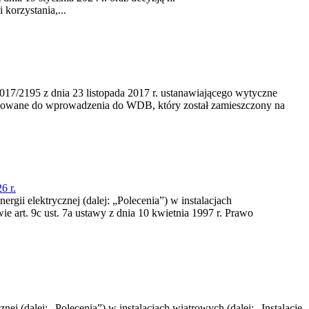
korzystania,...
/2195 z dnia 23‍ listopada 2017 r. ustanawiającego wytyczne
nowane do wprowadzenia do WDB, który został zamieszczony na
6 r.
rgii elektrycznej (dalej: „Polecenia”) w instalacjach
e art. 9c ust. 7a ustawy z dnia 10 kwietnia 1997 r. Prawo
nej (dalej: „Polecenia”) w instalacjach wiatrowych (dalej: „Instalacje