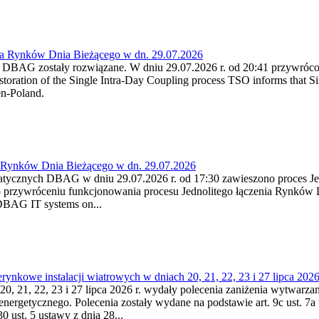
ia Rynków Dnia Bieżącego w dn. 29.07.2026
h DBAG zostały rozwiązane. W dniu 29.07.2026 r. od 20:41 przywróco
ration of the Single Intra-Day Coupling process TSO informs that Si
en-Poland.
a Rynków Dnia Bieżącego w dn. 29.07.2026
atycznych DBAG w dniu 29.07.2026 r. od 17:30 zawieszono proces Je
przywróceniu funkcjonowania procesu Jednolitego łączenia Rynków D
 DBAG IT systems on...
nkowe instalacji wiatrowych w dniach 20, 21, 22, 23 i 27 lipca 2026 
20, 21, 22, 23 i 27 lipca 2026 r. wydały polecenia zaniżenia wytwarzani
nergetycznego. Polecenia zostały wydane na podstawie art. 9c ust. 7a 
0 ust. 5 ustawy z dnia 28...