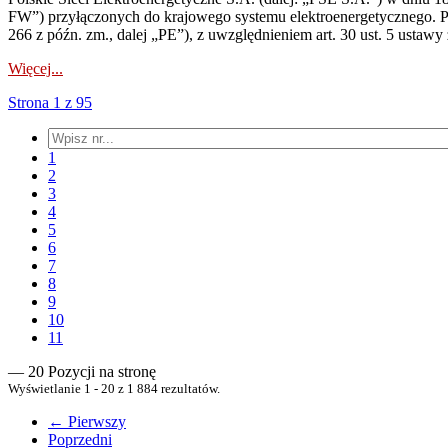
FW”) przyłączonych do krajowego systemu elektroenergetycznego. Pole
266 z późn. zm., dalej „PE”), z uwzględnieniem art. 30 ust. 5 ustawy z
Więcej...
Strona 1 z 95
1
2
3
4
5
6
7
8
9
10
11
— 20 Pozycji na stronę
Wyświetlanie 1 - 20 z 1 884 rezultatów.
← Pierwszy
Poprzedni