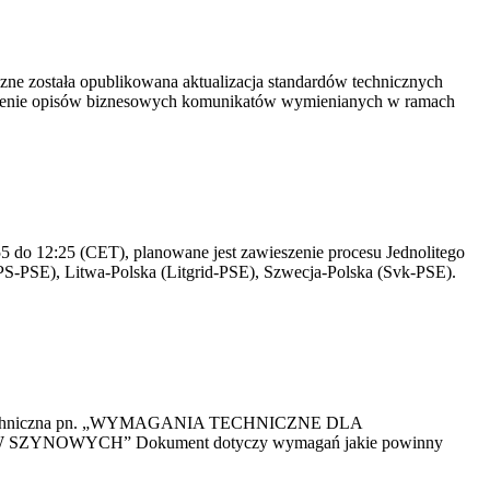
yczne została opublikowana aktualizacja standardów technicznych
owienie opisów biznesowych komunikatów wymienianych w ramach
 do 12:25 (CET), planowane jest zawieszenie procesu Jednolitego
S-PSE), Litwa-Polska (Litgrid-PSE), Szwecja-Polska (Svk-PSE).
kacja Techniczna pn. „WYMAGANIA TECHNICZNE DLA
OWYCH” Dokument dotyczy wymagań jakie powinny