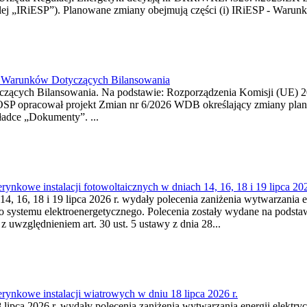
j „IRiESP”). Planowane zmiany obejmują części (i) IRiESP - Warunki 
26 Warunków Dotyczących Bilansowania
ących Bilansowania. Na podstawie: Rozporządzenia Komisji (UE) 2017
OSP opracował projekt Zmian nr 6/2026 WDB określający zmiany pla
ładce „Dokumenty”. ...
kowe instalacji fotowoltaicznych w dniach 14, 16, 18 i 19 lipca 202
4, 16, 18 i 19 lipca 2026 r. wydały polecenia zaniżenia wytwarzania ene
o systemu elektroenergetycznego. Polecenia zostały wydane na podstawi
 z uwzględnieniem art. 30 ust. 5 ustawy z dnia 28...
ynkowe instalacji wiatrowych w dniu 18 lipca 2026 r.
lipca 2026 r. wydały polecenia zaniżenia wytwarzania energii elektrycz