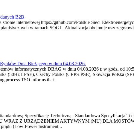
y danych B2B
 stronie internetowej https://github.com/Polskie-Sieci-Elektroenerget
ch planistycznych w ramach SOGL. Aktualizacja obejmuje uszczegół
a Rynków Dnia Bieżącego w dniu 04.08.2026.
stemów informatycznych DBAG w dniu 04.08.2026 r. w godz. od 10:55
lska (50HzT-PSE), Czechy-Polska (CEPS-PSE), Słowacja-Polska (SEP
g process TSO informs that...
ową Standardową Specyfikację Techniczną . Standardowa Specyfi
 WRAZ Z URZĄDZENIEM AKTYWNYM (MU) DLA MOSTÓW SZYN
u prądu (Low-Power Instrument...