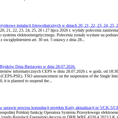
kowe instalacji fotowoltaicznych w dniach 20, 21, 22, 23, 24, 25, 26
0, 21, 22, 23, 24, 25, 26 i 27 lipca 2026 r. wydały polecenia zaniżenia
o systemu elektroenergetycznego. Polecenia zostały wydane na podstawi
 z uwzględnieniem art. 30 ust. 5 ustawy z dnia 28...
a Rynków Dnia Bieżącego w dniu 28.07.2026.
stemów informatycznych CEPS w dniu 28.07.2026 r. w godz. od 18:30 
(CEPS-PSE). TSO announcement on the suspension of the Single Intra
it is planned to suspend the...
w sprawie procesu konsultacji projektu Karty aktualizacji nr 5/CK-5/
ypospolitej Polskiej funkcję Operatora Systemu Przesyłowego elektroe
a Urzędu Regulacji Energetyki decyzją nr DRR.WRE.4320.4.2023.LK z d