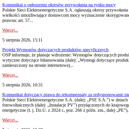
Komunikat o ogłoszeniu okresów przywołania na rynku mocy
Polskie Sieci Elektroenergetyczne S.A. ogłaszają okresy przywołania
wielkości umożliwiające dostawcom mocy wyznaczenie skorygowanego
prawna: art. 57...
Więcej...
5 sierpnia 2026, 15:11
Projekt Wymogów dotyczących produktów specyficznych
OSP informuje, że planuje wdrożenie: Wymogów dotyczących produktów
wytyczne dotyczące bilansowania (dalej: „Wymogi dotyczące produ
zamieszczony na stronie internetowej...
Więcej...
5 sierpnia 2026, 10:31
Komunikat dotyczący prawa do rekompensaty za redysponowanie nieryn
Polskie Sieci Elektroenergetyczne S.A. (dalej: „PSE S.A.”) w dniach 2
fotowoltaicznych (dalej: „Instalacje PV”) przyłączonych do krajoweg
energetyczne (t. j. Dz.U. z 2024 r., poz. 266 z późn. zm., dalej „PE”),
Więcej...