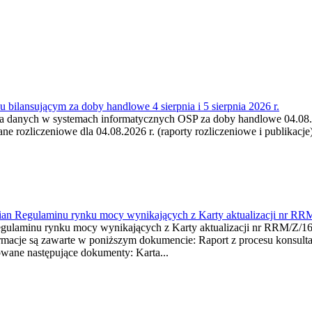
 bilansującym za doby handlowe 4 sierpnia i 5 sierpnia 2026 r.
a danych w systemach informatycznych OSP za doby handlowe 04.08.202
 rozliczeniowe dla 04.08.2026 r. (raporty rozliczeniowe i publikacje)
mian Regulaminu rynku mocy wynikających z Karty aktualizacji nr RR
minu rynku mocy wynikających z Karty aktualizacji nr RRM/Z/
je są zawarte w poniższym dokumencie: Raport z procesu konsultacj
wane następujące dokumenty: Karta...