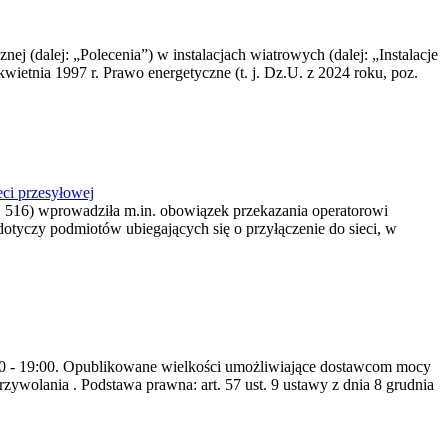
nej (dalej: „Polecenia”) w instalacjach wiatrowych (dalej: „Instalacje
wietnia 1997 r. Prawo energetyczne (t. j. Dz.U. z 2024 roku, poz.
ci przesyłowej
z. 516) wprowadziła m.in. obowiązek przekazania operatorowi
dotyczy podmiotów ubiegających się o przyłączenie do sieci, w
8:00 - 19:00. Opublikowane wielkości umożliwiające dostawcom mocy
ywolania . Podstawa prawna: art. 57 ust. 9 ustawy z dnia 8 grudnia