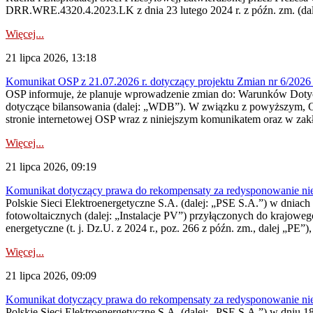
DRR.WRE.4320.4.2023.LK z dnia 23 lutego 2024 r. z późn. zm. (dale
Więcej...
21 lipca 2026, 13:18
Komunikat OSP z 21.07.2026 r. dotyczący projektu Zmian nr 6/20
OSP informuje, że planuje wprowadzenie zmian do: Warunków Dotycz
dotyczące bilansowania (dalej: „WDB”). W związku z powyższym, 
stronie internetowej OSP wraz z niniejszym komunikatem oraz w zak
Więcej...
21 lipca 2026, 09:19
Komunikat dotyczący prawa do rekompensaty za redysponowanie nieryn
Polskie Sieci Elektroenergetyczne S.A. (dalej: „PSE S.A.”) w dniach 1
fotowoltaicznych (dalej: „Instalacje PV”) przyłączonych do krajoweg
energetyczne (t. j. Dz.U. z 2024 r., poz. 266 z późn. zm., dalej „PE”),
Więcej...
21 lipca 2026, 09:09
Komunikat dotyczący prawa do rekompensaty za redysponowanie nier
Polskie Sieci Elektroenergetyczne S.A. (dalej: „PSE S.A.”) w dniu 18 