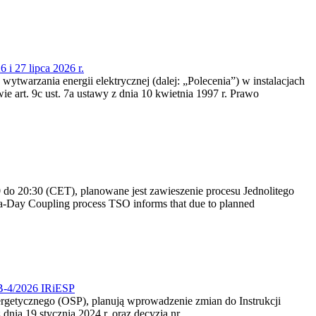
 i 27 lipca 2026 r.
 wytwarzania energii elektrycznej (dalej: „Polecenia”) w instalacjach
e art. 9c ust. 7a ustawy z dnia 10 kwietnia 1997 r. Prawo
do 20:30 (CET), planowane jest zawieszenie procesu Jednolitego
-Day Coupling process TSO informs that due to planned
CB-4/2026 IRiESP
nergetycznego (OSP), planują wprowadzenie zmian do Instrukcji
nia 19 stycznia 2024 r. oraz decyzją nr