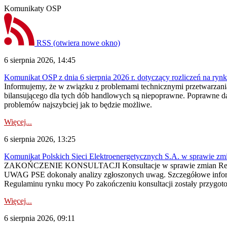
Komunikaty OSP
RSS
(otwiera nowe okno)
6 sierpnia 2026, 14:45
Komunikat OSP z dnia 6 sierpnia 2026 r. dotyczący rozliczeń na rynku
Informujemy, że w związku z problemami technicznymi przetwarzani
bilansującego dla tych dób handlowych są niepoprawne. Poprawne dane
problemów najszybciej jak to będzie możliwe.
Więcej...
6 sierpnia 2026, 13:25
Komunikat Polskich Sieci Elektroenergetycznych S.A. w sprawie z
ZAKOŃCZENIE KONSULTACJI Konsultacje w sprawie zmian Regula
UWAG PSE dokonały analizy zgłoszonych uwag. Szczegółowe informac
Regulaminu rynku mocy Po zakończeniu konsultacji zostały przygoto
Więcej...
6 sierpnia 2026, 09:11