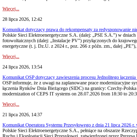
Więcej...
28 lipca 2026, 12:42
Komunikat dotyczący prawa do rekompensaty za redysponowanie nieryn
Polskie Sieci Elektroenergetyczne S.A. (dalej: „PSE S.A.”) w dniach 2
fotowoltaicznych (dalej: „Instalacje PV”) przyłączonych do krajoweg
energetyczne (t. j. Dz.U. z 2024 r., poz. 266 z późn. zm., dalej „PE”),
Więcej...
24 lipca 2026, 13:54
Komunikat OSP dotyczący zawieszenia procesu Jednolitego łączeni
OSP informuje, że z uwagi na zaplanowane prace modernizacyjne sy
łączenia Rynków Dnia Bieżącego (SIDC) na granicy: Czechy-Polska 
modernization of CEPS IT systems on 28.07.2026 from 18:30 to 20:30, 
Więcej...
21 lipca 2026, 14:37
Komunikat Operatora Systemu Przesyłowego z dnia 21 lipca 2026 r. 
Polskie Sieci Elektroenergetyczne S.A., pełniące na obszarze Rzecz
Ruchu i Eksploatacji Sieci Przesyłowej, zatwierdzonej przez Prezes