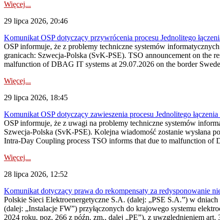
Więcej...
29 lipca 2026, 20:46
Komunikat OSP dotyczący przywrócenia procesu Jednolitego łączen
OSP informuje, że z problemy techniczne systemów informatycznyc
granicach: Szwecja-Polska (SvK-PSE). TSO announcement on the resto
malfunction of DBAG IT systems at 29.07.2026 on the border Swed
Więcej...
29 lipca 2026, 18:45
Komunikat OSP dotyczący zawieszenia procesu Jednolitego łączeni
OSP informuje, że z uwagi na problemy techniczne systemów inform
Szwecja-Polska (SvK-PSE). Kolejna wiadomość zostanie wysłana po 
Intra-Day Coupling process TSO informs that due to malfunction of
Więcej...
28 lipca 2026, 12:52
Komunikat dotyczący prawa do rekompensaty za redysponowanie niery
Polskie Sieci Elektroenergetyczne S.A. (dalej: „PSE S.A.”) w dniach 
(dalej: „Instalacje FW”) przyłączonych do krajowego systemu elektroe
2024 roku, poz. 266 z późn. zm., dalej „PE”), z uwzględnieniem art. 3