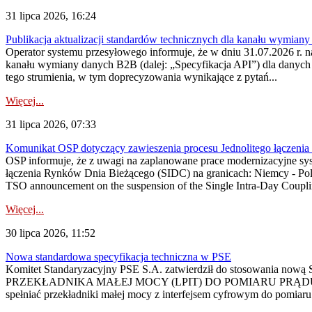
31 lipca 2026, 16:24
Publikacja aktualizacji standardów technicznych dla kanału wymian
Operator systemu przesyłowego informuje, że w dniu 31.07.2026 r. na
kanału wymiany danych B2B (dalej: „Specyfikacja API”) dla dany
tego strumienia, w tym doprecyzowania wynikające z pytań...
Więcej...
31 lipca 2026, 07:33
Komunikat OSP dotyczący zawieszenia procesu Jednolitego łączeni
OSP informuje, że z uwagi na zaplanowane prace modernizacyjne sy
łączenia Rynków Dnia Bieżącego (SIDC) na granicach: Niemcy - Po
TSO announcement on the suspension of the Single Intra-Day Couplin
Więcej...
30 lipca 2026, 11:52
Nowa standardowa specyfikacja techniczna w PSE
Komitet Standaryzacyjny PSE S.A. zatwierdził do stosowania n
PRZEKŁADNIKA MAŁEJ MOCY (LPIT) DO POMIARU PRĄDU
spełniać przekładniki małej mocy z interfejsem cyfrowym do pomiar