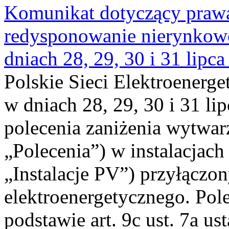
Komunikat dotyczący praw
redysponowanie nierynkowe 
dniach 28, 29, 30 i 31 lipca
Polskie Sieci Elektroenerge
w dniach 28, 29, 30 i 31 lip
polecenia zaniżenia wytwarz
„Polecenia”) w instalacjach
„Instalacje PV”) przyłączo
elektroenergetycznego. Pol
podstawie art. 9c ust. 7a us