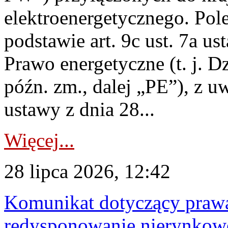
elektroenergetycznego. Pol
podstawie art. 9c ust. 7a us
Prawo energetyczne (t. j. D
późn. zm., dalej „PE”), z u
ustawy z dnia 28...
Więcej...
28 lipca 2026, 12:42
Komunikat dotyczący praw
redysponowanie nierynkowe 