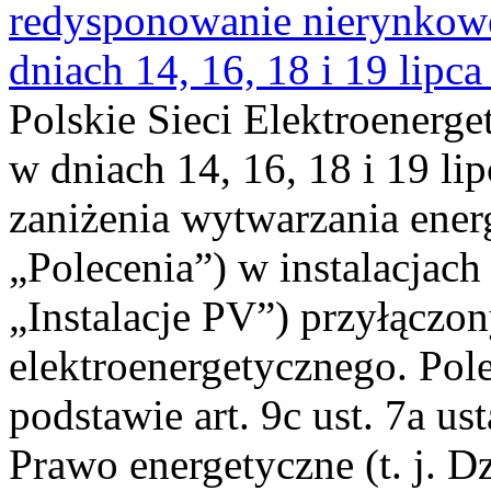
redysponowanie nierynkowe 
dniach 14, 16, 18 i 19 lipca
Polskie Sieci Elektroenerge
w dniach 14, 16, 18 i 19 li
zaniżenia wytwarzania energi
„Polecenia”) w instalacjach
„Instalacje PV”) przyłączo
elektroenergetycznego. Pol
podstawie art. 9c ust. 7a us
Prawo energetyczne (t. j. Dz