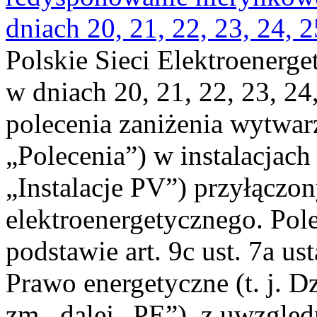
dniach 20, 21, 22, 23, 24, 2
Polskie Sieci Elektroenerge
w dniach 20, 21, 22, 23, 24,
polecenia zaniżenia wytwarz
„Polecenia”) w instalacjach
„Instalacje PV”) przyłączo
elektroenergetycznego. Pol
podstawie art. 9c ust. 7a us
Prawo energetyczne (t. j. Dz
zm., dalej „PE”), z uwzględ