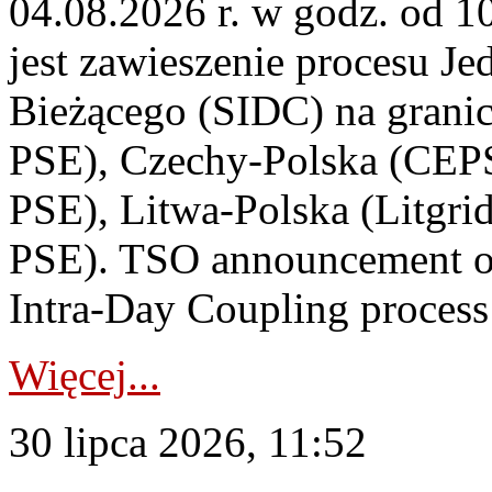
04.08.2026 r. w godz. od 
jest zawieszenie procesu J
Bieżącego (SIDC) na grani
PSE), Czechy-Polska (CEP
PSE), Litwa-Polska (Litgri
PSE). TSO announcement on
Intra-Day Coupling process
Więcej...
30 lipca 2026, 11:52