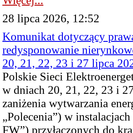
Więcej...
28 lipca 2026, 12:52
Komunikat dotyczący praw
redysponowanie nierynkowe
20, 21, 22, 23 i 27 lipca 202
Polskie Sieci Elektroenerge
w dniach 20, 21, 22, 23 i 2
zaniżenia wytwarzania energi
„Polecenia”) w instalacjach
FW”) przyłączonych do kr