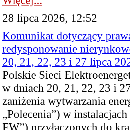
Więcej...
28 lipca 2026, 12:52
Komunikat dotyczący praw
redysponowanie nierynkowe
20, 21, 22, 23 i 27 lipca 202
Polskie Sieci Elektroenerge
w dniach 20, 21, 22, 23 i 2
zaniżenia wytwarzania energi
„Polecenia”) w instalacjach
FW”) przyłączonych do kr