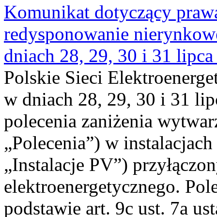
Komunikat dotyczący praw
redysponowanie nierynkowe 
dniach 28, 29, 30 i 31 lipca
Polskie Sieci Elektroenerge
w dniach 28, 29, 30 i 31 lip
polecenia zaniżenia wytwarz
„Polecenia”) w instalacjach
„Instalacje PV”) przyłączo
elektroenergetycznego. Pol
podstawie art. 9c ust. 7a us