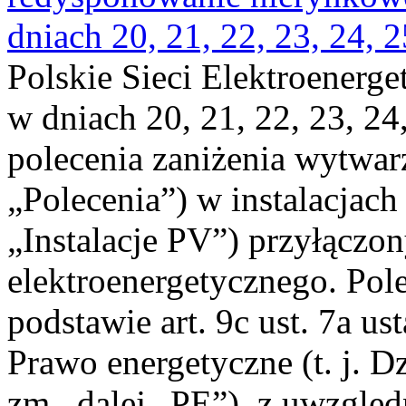
dniach 20, 21, 22, 23, 24, 2
Polskie Sieci Elektroenerge
w dniach 20, 21, 22, 23, 24,
polecenia zaniżenia wytwarz
„Polecenia”) w instalacjach
„Instalacje PV”) przyłączo
elektroenergetycznego. Pol
podstawie art. 9c ust. 7a us
Prawo energetyczne (t. j. Dz
zm., dalej „PE”), z uwzględ