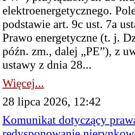
elektroenergetycznego. Pol
podstawie art. 9c ust. 7a us
Prawo energetyczne (t. j. D
późn. zm., dalej „PE”), z u
ustawy z dnia 28...
Więcej...
28 lipca 2026, 12:42
Komunikat dotyczący praw
redysponowanie nierynkowe 