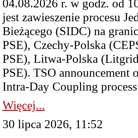
04.08.2026 r. w godz. od 
jest zawieszenie procesu J
Bieżącego (SIDC) na grani
PSE), Czechy-Polska (CEP
PSE), Litwa-Polska (Litgri
PSE). TSO announcement on
Intra-Day Coupling process
Więcej...
30 lipca 2026, 11:52