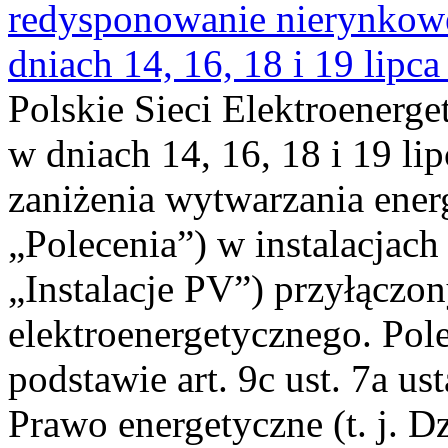
redysponowanie nierynkowe 
dniach 14, 16, 18 i 19 lipca
Polskie Sieci Elektroenerge
w dniach 14, 16, 18 i 19 li
zaniżenia wytwarzania energi
„Polecenia”) w instalacjach
„Instalacje PV”) przyłączo
elektroenergetycznego. Pol
podstawie art. 9c ust. 7a us
Prawo energetyczne (t. j. Dz