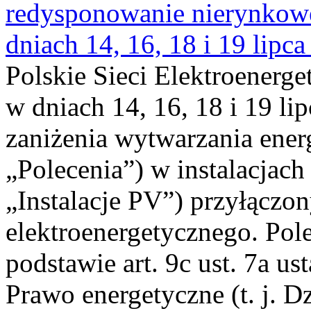
redysponowanie nierynkowe 
dniach 14, 16, 18 i 19 lipca
Polskie Sieci Elektroenerge
w dniach 14, 16, 18 i 19 li
zaniżenia wytwarzania energi
„Polecenia”) w instalacjach
„Instalacje PV”) przyłączo
elektroenergetycznego. Pol
podstawie art. 9c ust. 7a us
Prawo energetyczne (t. j. Dz