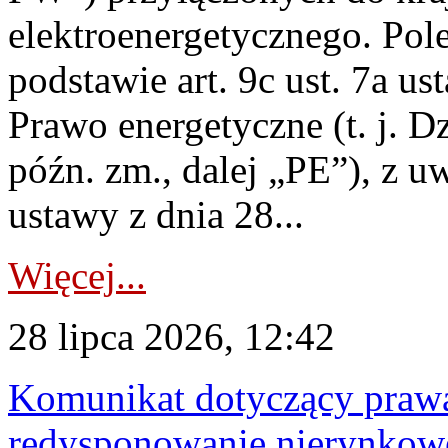
elektroenergetycznego. Pol
podstawie art. 9c ust. 7a us
Prawo energetyczne (t. j. D
późn. zm., dalej „PE”), z u
ustawy z dnia 28...
Więcej...
28 lipca 2026, 12:42
Komunikat dotyczący praw
redysponowanie nierynkowe 