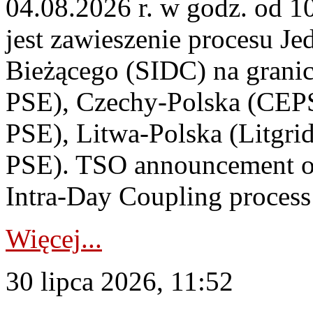
04.08.2026 r. w godz. od 
jest zawieszenie procesu J
Bieżącego (SIDC) na grani
PSE), Czechy-Polska (CEP
PSE), Litwa-Polska (Litgri
PSE). TSO announcement on
Intra-Day Coupling process
Więcej...
30 lipca 2026, 11:52