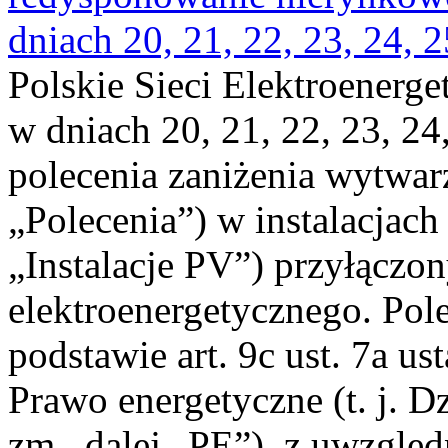
dniach 20, 21, 22, 23, 24, 2
Polskie Sieci Elektroenerge
w dniach 20, 21, 22, 23, 24,
polecenia zaniżenia wytwarz
„Polecenia”) w instalacjach
„Instalacje PV”) przyłączo
elektroenergetycznego. Pol
podstawie art. 9c ust. 7a us
Prawo energetyczne (t. j. Dz
zm., dalej „PE”), z uwzględ