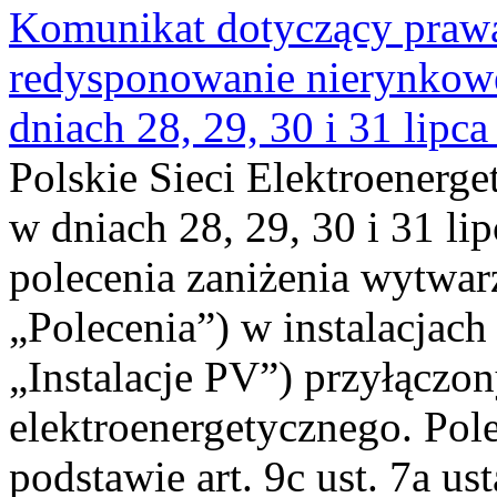
Komunikat dotyczący praw
redysponowanie nierynkowe 
dniach 28, 29, 30 i 31 lipca
Polskie Sieci Elektroenerge
w dniach 28, 29, 30 i 31 lip
polecenia zaniżenia wytwarz
„Polecenia”) w instalacjach
„Instalacje PV”) przyłączo
elektroenergetycznego. Pol
podstawie art. 9c ust. 7a us