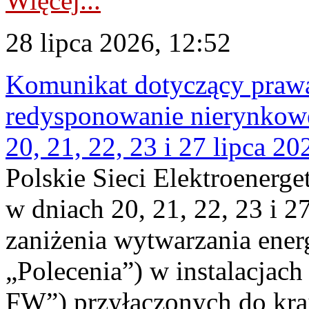
Więcej...
28 lipca 2026, 12:52
Komunikat dotyczący praw
redysponowanie nierynkowe
20, 21, 22, 23 i 27 lipca 202
Polskie Sieci Elektroenerge
w dniach 20, 21, 22, 23 i 2
zaniżenia wytwarzania energi
„Polecenia”) w instalacjach
FW”) przyłączonych do kr