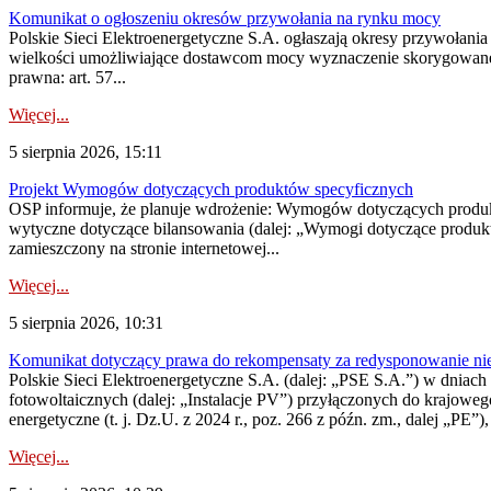
Komunikat o ogłoszeniu okresów przywołania na rynku mocy
Polskie Sieci Elektroenergetyczne S.A. ogłaszają okresy przywołania
wielkości umożliwiające dostawcom mocy wyznaczenie skorygowanego
prawna: art. 57...
Więcej...
5 sierpnia 2026, 15:11
Projekt Wymogów dotyczących produktów specyficznych
OSP informuje, że planuje wdrożenie: Wymogów dotyczących produktów
wytyczne dotyczące bilansowania (dalej: „Wymogi dotyczące produ
zamieszczony na stronie internetowej...
Więcej...
5 sierpnia 2026, 10:31
Komunikat dotyczący prawa do rekompensaty za redysponowanie nieryn
Polskie Sieci Elektroenergetyczne S.A. (dalej: „PSE S.A.”) w dniach 2
fotowoltaicznych (dalej: „Instalacje PV”) przyłączonych do krajoweg
energetyczne (t. j. Dz.U. z 2024 r., poz. 266 z późn. zm., dalej „PE”),
Więcej...