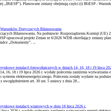
j „IRiESP”). Planowane zmiany obejmują części (i) IRiESP - Warunki 
26 Warunków Dotyczących Bilansowania
ących Bilansowania. Na podstawie: Rozporządzenia Komisji (UE) 2017
OSP opracował projekt Zmian nr 6/2026 WDB określający zmiany pla
ładce „Dokumenty”. ...
kowe instalacji fotowoltaicznych w dniach 14, 16, 18 i 19 lipca 202
4, 16, 18 i 19 lipca 2026 r. wydały polecenia zaniżenia wytwarzania ene
o systemu elektroenergetycznego. Polecenia zostały wydane na podstawi
 z uwzględnieniem art. 30 ust. 5 ustawy z dnia 28...
ynkowe instalacji wiatrowych w dniu 18 lipca 2026 r.
lipca 2026 r. wydały polecenia zaniżenia wytwarzania energii elektrycz