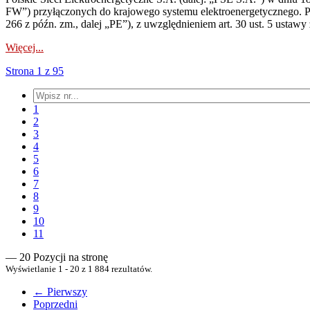
FW”) przyłączonych do krajowego systemu elektroenergetycznego. Pole
266 z późn. zm., dalej „PE”), z uwzględnieniem art. 30 ust. 5 ustawy z
Więcej...
Strona 1 z 95
1
2
3
4
5
6
7
8
9
10
11
— 20 Pozycji na stronę
Wyświetlanie 1 - 20 z 1 884 rezultatów.
← Pierwszy
Poprzedni