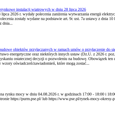
ynkowe instalacji wiatrowych w dniu 28 lipca 2026
lipca 2026 r. wydały polecenia zaniżenia wytwarzania energii elektrycz
cenia zostały wydane na podstawie art. 9c ust. 7a ustawy z dnia 10 k
 dnia...
 budowę obiektów przyłączanych w ramach umów o przyłączenie do sie
Prawo energetyczne oraz niektórych innych ustaw (Dz.U. z 2026 r. po
uzyskaniu ostatecznej decyzji o pozwoleniu na budowę. Obowiązek ten 
y wzory oświadczeń/zawiadomień, które mogą zostać...
ia na rynku mocy w dniu 04.08.2026 r. w godzinach 17:00 - 18:00 i 1
e https://purm.pse.pl/ lub https://www.pse.pl/rynek-mocy-okresy-prz