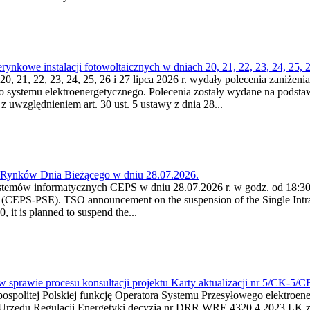
kowe instalacji fotowoltaicznych w dniach 20, 21, 22, 23, 24, 25, 26
0, 21, 22, 23, 24, 25, 26 i 27 lipca 2026 r. wydały polecenia zaniżenia
o systemu elektroenergetycznego. Polecenia zostały wydane na podstawi
 z uwzględnieniem art. 30 ust. 5 ustawy z dnia 28...
a Rynków Dnia Bieżącego w dniu 28.07.2026.
stemów informatycznych CEPS w dniu 28.07.2026 r. w godz. od 18:30 
(CEPS-PSE). TSO announcement on the suspension of the Single Intra
it is planned to suspend the...
w sprawie procesu konsultacji projektu Karty aktualizacji nr 5/CK-5/
ypospolitej Polskiej funkcję Operatora Systemu Przesyłowego elektroe
a Urzędu Regulacji Energetyki decyzją nr DRR.WRE.4320.4.2023.LK z d