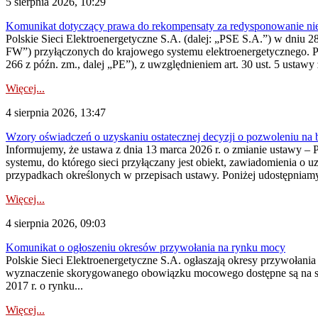
5 sierpnia 2026, 10:29
Komunikat dotyczący prawa do rekompensaty za redysponowanie nier
Polskie Sieci Elektroenergetyczne S.A. (dalej: „PSE S.A.”) w dniu 28 
FW”) przyłączonych do krajowego systemu elektroenergetycznego. Pole
266 z późn. zm., dalej „PE”), z uwzględnieniem art. 30 ust. 5 ustawy z
Więcej...
4 sierpnia 2026, 13:47
Wzory oświadczeń o uzyskaniu ostatecznej decyzji o pozwoleniu na
Informujemy, że ustawa z dnia 13 marca 2026 r. o zmianie ustawy – 
systemu, do którego sieci przyłączany jest obiekt, zawiadomienia o 
przypadkach określonych w przepisach ustawy. Poniżej udostępniam
Więcej...
4 sierpnia 2026, 09:03
Komunikat o ogłoszeniu okresów przywołania na rynku mocy
Polskie Sieci Elektroenergetyczne S.A. ogłaszają okresy przywołan
wyznaczenie skorygowanego obowiązku mocowego dostępne są na stroni
2017 r. o rynku...
Więcej...