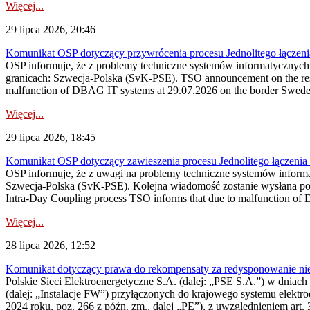
Więcej...
29 lipca 2026, 20:46
Komunikat OSP dotyczący przywrócenia procesu Jednolitego łączen
OSP informuje, że z problemy techniczne systemów informatycznyc
granicach: Szwecja-Polska (SvK-PSE). TSO announcement on the resto
malfunction of DBAG IT systems at 29.07.2026 on the border Swed
Więcej...
29 lipca 2026, 18:45
Komunikat OSP dotyczący zawieszenia procesu Jednolitego łączeni
OSP informuje, że z uwagi na problemy techniczne systemów inform
Szwecja-Polska (SvK-PSE). Kolejna wiadomość zostanie wysłana po 
Intra-Day Coupling process TSO informs that due to malfunction of
Więcej...
28 lipca 2026, 12:52
Komunikat dotyczący prawa do rekompensaty za redysponowanie niery
Polskie Sieci Elektroenergetyczne S.A. (dalej: „PSE S.A.”) w dniach 
(dalej: „Instalacje FW”) przyłączonych do krajowego systemu elektroe
2024 roku, poz. 266 z późn. zm., dalej „PE”), z uwzględnieniem art. 3