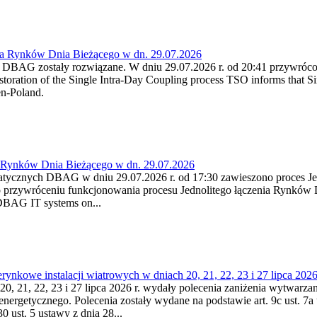
ia Rynków Dnia Bieżącego w dn. 29.07.2026
h DBAG zostały rozwiązane. W dniu 29.07.2026 r. od 20:41 przywróco
ration of the Single Intra-Day Coupling process TSO informs that Si
en-Poland.
a Rynków Dnia Bieżącego w dn. 29.07.2026
atycznych DBAG w dniu 29.07.2026 r. od 17:30 zawieszono proces Je
przywróceniu funkcjonowania procesu Jednolitego łączenia Rynków D
 DBAG IT systems on...
nkowe instalacji wiatrowych w dniach 20, 21, 22, 23 i 27 lipca 2026 
20, 21, 22, 23 i 27 lipca 2026 r. wydały polecenia zaniżenia wytwarzani
nergetycznego. Polecenia zostały wydane na podstawie art. 9c ust. 7a 
0 ust. 5 ustawy z dnia 28...