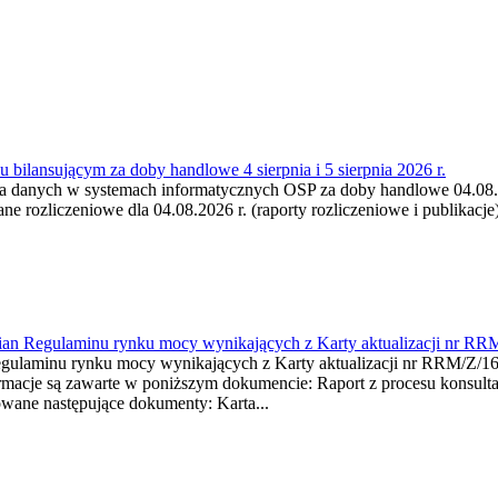
 bilansującym za doby handlowe 4 sierpnia i 5 sierpnia 2026 r.
a danych w systemach informatycznych OSP za doby handlowe 04.08.202
 rozliczeniowe dla 04.08.2026 r. (raporty rozliczeniowe i publikacje)
mian Regulaminu rynku mocy wynikających z Karty aktualizacji nr RR
minu rynku mocy wynikających z Karty aktualizacji nr RRM/Z/
je są zawarte w poniższym dokumencie: Raport z procesu konsultacj
wane następujące dokumenty: Karta...