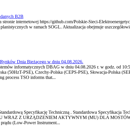
y danych B2B
 stronie internetowej https://github.com/Polskie-Sieci-Elektroenerget
ch planistycznych w ramach SOGL. Aktualizacja obejmuje uszczegół
a Rynków Dnia Bieżącego w dniu 04.08.2026.
stemów informatycznych DBAG w dniu 04.08.2026 r. w godz. od 10:55
lska (50HzT-PSE), Czechy-Polska (CEPS-PSE), Słowacja-Polska (SEP
g process TSO informs that...
ową Standardową Specyfikację Techniczną . Standardowa Specyfi
 WRAZ Z URZĄDZENIEM AKTYWNYM (MU) DLA MOSTÓW SZYN
u prądu (Low-Power Instrument...