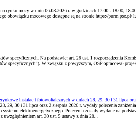
 na rynku mocy w dniu 06.08.2026 r. w godzinach 17:00 - 18:00, 18:00 
 obowiązku mocowego dostępne są na stronie https://purm.pse.pl/ lu
 specyficznych. Na podstawie: art. 26 ust. 1 rozporządzenia Komisji
któw specyficznych”). W związku z powyższym, OSP opracował proje
kowe instalacji fotowoltaicznych w dniach 28, 29, 30 i 31 lipca ora
8, 29, 30 i 31 lipca oraz 2 sierpnia 2026 r. wydały polecenia zaniżenia
o systemu elektroenergetycznego. Polecenia zostały wydane na podstawi
 z uwzględnieniem art. 30 ust. 5 ustawy z dnia 28...