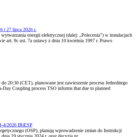
 i 27 lipca 2026 r.
 wytwarzania energii elektrycznej (dalej: „Polecenia”) w instalacjach
e art. 9c ust. 7a ustawy z dnia 10 kwietnia 1997 r. Prawo
do 20:30 (CET), planowane jest zawieszenie procesu Jednolitego
-Day Coupling process TSO informs that due to planned
CB-4/2026 IRiESP
nergetycznego (OSP), planują wprowadzenie zmian do Instrukcji
nia 19 stycznia 2024 r. oraz decyzją nr