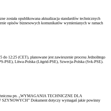
yczne została opublikowana aktualizacja standardów technicznych
owienie opisów biznesowych komunikatów wymienianych w ramach
 do 12:25 (CET), planowane jest zawieszenie procesu Jednolitego
S-PSE), Litwa-Polska (Litgrid-PSE), Szwecja-Polska (Svk-PSE).
kacja Techniczna pn. „WYMAGANIA TECHNICZNE DLA
OWYCH” Dokument dotyczy wymagań jakie powinny