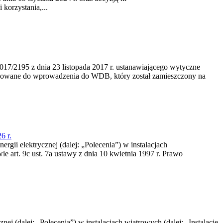
korzystania,...
/2195 z dnia 23‍ listopada 2017 r. ustanawiającego wytyczne
nowane do wprowadzenia do WDB, który został zamieszczony na
6 r.
rgii elektrycznej (dalej: „Polecenia”) w instalacjach
e art. 9c ust. 7a ustawy z dnia 10 kwietnia 1997 r. Prawo
nej (dalej: „Polecenia”) w instalacjach wiatrowych (dalej: „Instalacje