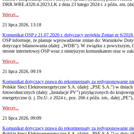
DRR.WRE.4320.4.2023.LK z dnia 23 lutego 2024 r. z późn. zm. (dale
Więcej...
21 lipca 2026, 13:18
Komunikat OSP z 21.07.2026 r. dotyczący projektu Zmian nr 6/20
OSP informuje, że planuje wprowadzenie zmian do: Warunków Dotycz
dotyczące bilansowania (dalej: „WDB”). W związku z powyższym, 
stronie internetowej OSP wraz z niniejszym komunikatem oraz w zak
Więcej...
21 lipca 2026, 09:19
Komunikat dotyczący prawa do rekompensaty za redysponowanie nieryn
Polskie Sieci Elektroenergetyczne S.A. (dalej: „PSE S.A.”) w dniach 1
fotowoltaicznych (dalej: „Instalacje PV”) przyłączonych do krajoweg
energetyczne (t. j. Dz.U. z 2024 r., poz. 266 z późn. zm., dalej „PE”),
Więcej...
21 lipca 2026, 09:09
Komunikat dotyczący prawa do rekompensaty za redysponowanie nier
Polskie Sieci Elektroenergetyczne S.A. (dalej: „PSE S.A.”) w dniu 18 