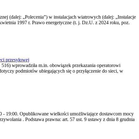
nej (dalej: „Polecenia”) w instalacjach wiatrowych (dalej: „Instalacje
wietnia 1997 r. Prawo energetyczne (t. j. Dz.U. z 2024 roku, poz.
ci przesyłowej
z. 516) wprowadziła m.in. obowiązek przekazania operatorowi
dotyczy podmiotów ubiegających się o przyłączenie do sieci, w
8:00 - 19:00. Opublikowane wielkości umożliwiające dostawcom mocy
ywolania . Podstawa prawna: art. 57 ust. 9 ustawy z dnia 8 grudnia