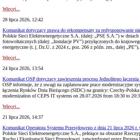
Więcej...
28 lipca 2026, 12:42
Komunikat dotyczący prawa do rekompensaty za redysponowanie nieryn
Polskie Sieci Elektroenergetyczne S.A. (dalej: „PSE S.A.”) w dniach 2
fotowoltaicznych (dalej: „Instalacje PV”) przyłączonych do krajoweg
energetyczne (t. j. Dz.U. z 2024 r., poz. 266 z późn. zm., dalej „PE”),
Więcej...
24 lipca 2026, 13:54
Komunikat OSP dotyczący zawieszenia procesu Jednolitego łączeni
OSP informuje, że z uwagi na zaplanowane prace modernizacyjne sy
łączenia Rynków Dnia Bieżącego (SIDC) na granicy: Czechy-Polska 
modernization of CEPS IT systems on 28.07.2026 from 18:30 to 20:30, 
Więcej...
21 lipca 2026, 14:37
Komunikat Operatora Systemu Przesyłowego z dnia 21 lipca 2026 r. 
Polskie Sieci Elektroenergetyczne S.A., pełniące na obszarze Rzecz
Ruchu i Eksploatacji Sieci Przesyłowej, zatwierdzonej przez Prezes