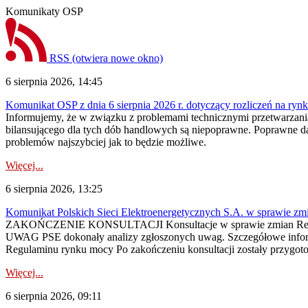
Komunikaty OSP
RSS
(otwiera nowe okno)
6 sierpnia 2026, 14:45
Komunikat OSP z dnia 6 sierpnia 2026 r. dotyczący rozliczeń na rynku
Informujemy, że w związku z problemami technicznymi przetwarzani
bilansującego dla tych dób handlowych są niepoprawne. Poprawne dane
problemów najszybciej jak to będzie możliwe.
Więcej...
6 sierpnia 2026, 13:25
Komunikat Polskich Sieci Elektroenergetycznych S.A. w sprawie z
ZAKOŃCZENIE KONSULTACJI Konsultacje w sprawie zmian Regula
UWAG PSE dokonały analizy zgłoszonych uwag. Szczegółowe informac
Regulaminu rynku mocy Po zakończeniu konsultacji zostały przygoto
Więcej...
6 sierpnia 2026, 09:11