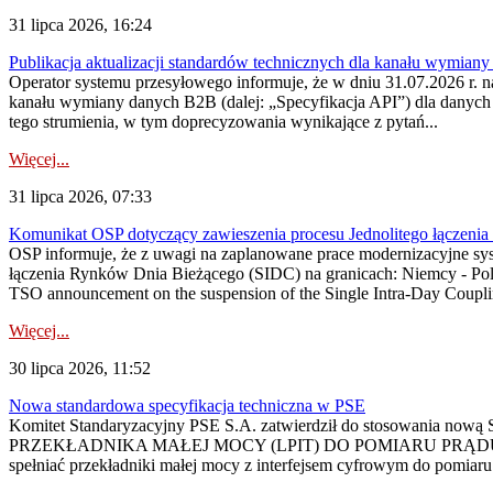
31 lipca 2026, 16:24
Publikacja aktualizacji standardów technicznych dla kanału wymian
Operator systemu przesyłowego informuje, że w dniu 31.07.2026 r. na
kanału wymiany danych B2B (dalej: „Specyfikacja API”) dla dany
tego strumienia, w tym doprecyzowania wynikające z pytań...
Więcej...
31 lipca 2026, 07:33
Komunikat OSP dotyczący zawieszenia procesu Jednolitego łączeni
OSP informuje, że z uwagi na zaplanowane prace modernizacyjne sy
łączenia Rynków Dnia Bieżącego (SIDC) na granicach: Niemcy - Po
TSO announcement on the suspension of the Single Intra-Day Couplin
Więcej...
30 lipca 2026, 11:52
Nowa standardowa specyfikacja techniczna w PSE
Komitet Standaryzacyjny PSE S.A. zatwierdził do stosowania n
PRZEKŁADNIKA MAŁEJ MOCY (LPIT) DO POMIARU PRĄDU
spełniać przekładniki małej mocy z interfejsem cyfrowym do pomiar