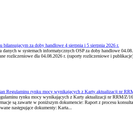
 bilansującym za doby handlowe 4 sierpnia i 5 sierpnia 2026 r.
a danych w systemach informatycznych OSP za doby handlowe 04.08.202
 rozliczeniowe dla 04.08.2026 r. (raporty rozliczeniowe i publikacje)
mian Regulaminu rynku mocy wynikających z Karty aktualizacji nr RR
minu rynku mocy wynikających z Karty aktualizacji nr RRM/Z/
je są zawarte w poniższym dokumencie: Raport z procesu konsultacj
wane następujące dokumenty: Karta...