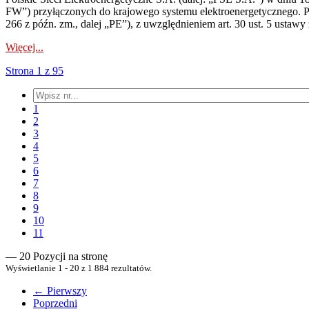
FW”) przyłączonych do krajowego systemu elektroenergetycznego. Pole
266 z późn. zm., dalej „PE”), z uwzględnieniem art. 30 ust. 5 ustawy z
Więcej...
Strona 1 z 95
1
2
3
4
5
6
7
8
9
10
11
— 20 Pozycji na stronę
Wyświetlanie 1 - 20 z 1 884 rezultatów.
← Pierwszy
Poprzedni