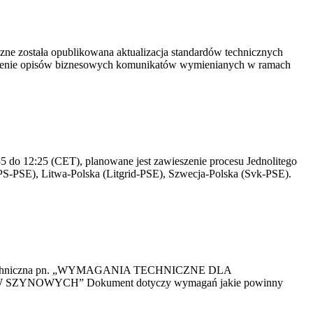
yczne została opublikowana aktualizacja standardów technicznych
owienie opisów biznesowych komunikatów wymienianych w ramach
 do 12:25 (CET), planowane jest zawieszenie procesu Jednolitego
S-PSE), Litwa-Polska (Litgrid-PSE), Szwecja-Polska (Svk-PSE).
kacja Techniczna pn. „WYMAGANIA TECHNICZNE DLA
OWYCH” Dokument dotyczy wymagań jakie powinny