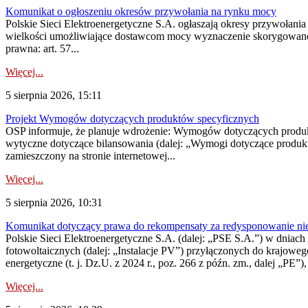
Komunikat o ogłoszeniu okresów przywołania na rynku mocy
Polskie Sieci Elektroenergetyczne S.A. ogłaszają okresy przywołania
wielkości umożliwiające dostawcom mocy wyznaczenie skorygowanego
prawna: art. 57...
Więcej...
5 sierpnia 2026, 15:11
Projekt Wymogów dotyczących produktów specyficznych
OSP informuje, że planuje wdrożenie: Wymogów dotyczących produktów
wytyczne dotyczące bilansowania (dalej: „Wymogi dotyczące produ
zamieszczony na stronie internetowej...
Więcej...
5 sierpnia 2026, 10:31
Komunikat dotyczący prawa do rekompensaty za redysponowanie nieryn
Polskie Sieci Elektroenergetyczne S.A. (dalej: „PSE S.A.”) w dniach 2
fotowoltaicznych (dalej: „Instalacje PV”) przyłączonych do krajoweg
energetyczne (t. j. Dz.U. z 2024 r., poz. 266 z późn. zm., dalej „PE”),
Więcej...