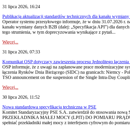
31 lipca 2026, 16:24
Publikacja aktualizacji standardów technicznych dla kanału wymian
Operator systemu przesyłowego informuje, że w dniu 31.07.2026 r. na
kanału wymiany danych B2B (dalej: „Specyfikacja API”) dla dany
tego strumienia, w tym doprecyzowania wynikające z pytań...
Więcej...
31 lipca 2026, 07:33
Komunikat OSP dotyczący zawieszenia procesu Jednolitego łączeni
OSP informuje, że z uwagi na zaplanowane prace modernizacyjne sy
łączenia Rynków Dnia Bieżącego (SIDC) na granicach: Niemcy - Po
TSO announcement on the suspension of the Single Intra-Day Couplin
Więcej...
30 lipca 2026, 11:52
Nowa standardowa specyfikacja techniczna w PSE
Komitet Standaryzacyjny PSE S.A. zatwierdził do stosowania n
PRZEKŁADNIKA MAŁEJ MOCY (LPIT) DO POMIARU PRĄDU
spełniać przekładniki małej mocy z interfejsem cyfrowym do pomiar