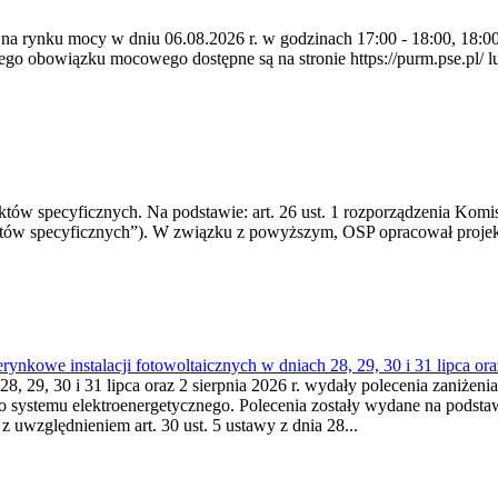
 na rynku mocy w dniu 06.08.2026 r. w godzinach 17:00 - 18:00, 18:00 
 obowiązku mocowego dostępne są na stronie https://purm.pse.pl/ lu
 specyficznych. Na podstawie: art. 26 ust. 1 rozporządzenia Komisji
któw specyficznych”). W związku z powyższym, OSP opracował proje
kowe instalacji fotowoltaicznych w dniach 28, 29, 30 i 31 lipca ora
8, 29, 30 i 31 lipca oraz 2 sierpnia 2026 r. wydały polecenia zaniżenia
o systemu elektroenergetycznego. Polecenia zostały wydane na podstawi
 z uwzględnieniem art. 30 ust. 5 ustawy z dnia 28...