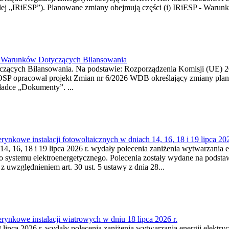
j „IRiESP”). Planowane zmiany obejmują części (i) IRiESP - Warunki 
26 Warunków Dotyczących Bilansowania
ących Bilansowania. Na podstawie: Rozporządzenia Komisji (UE) 2017
OSP opracował projekt Zmian nr 6/2026 WDB określający zmiany pla
ładce „Dokumenty”. ...
kowe instalacji fotowoltaicznych w dniach 14, 16, 18 i 19 lipca 202
4, 16, 18 i 19 lipca 2026 r. wydały polecenia zaniżenia wytwarzania ene
o systemu elektroenergetycznego. Polecenia zostały wydane na podstawi
 z uwzględnieniem art. 30 ust. 5 ustawy z dnia 28...
ynkowe instalacji wiatrowych w dniu 18 lipca 2026 r.
lipca 2026 r. wydały polecenia zaniżenia wytwarzania energii elektrycz