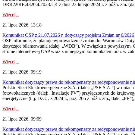
DRR.WRE.4320.4.2023.LK z dnia 23 lutego 2024 r. z późn. zm. (dale
Więcej...
21 lipca 2026, 13:18
Komunikat OSP z 21.07.2026 r. dotyczący projektu Zmian nr 6/20
OSP informuje, że planuje wprowadzenie zmian do: Warunków Dotycz
dotyczące bilansowania (dalej: „WDB”). W związku z powyższym, 
stronie internetowej OSP wraz z niniejszym komunikatem oraz w zak
Więcej...
21 lipca 2026, 09:19
Komunikat dotyczący prawa do rekompensaty za redysponowanie nieryn
Polskie Sieci Elektroenergetyczne S.A. (dalej: „PSE S.A.”) w dniach 1
fotowoltaicznych (dalej: „Instalacje PV”) przyłączonych do krajoweg
energetyczne (t. j. Dz.U. z 2024 r., poz. 266 z późn. zm., dalej „PE”),
Więcej...
21 lipca 2026, 09:09
Komunikat dotyczący prawa do rekompensaty za redysponowanie nier
Polskie Sieci Elektroenergetyczne S.A. (dalej: „PSE S.A.”) w dniu 18 