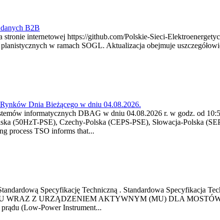
y danych B2B
 stronie internetowej https://github.com/Polskie-Sieci-Elektroenerget
ch planistycznych w ramach SOGL. Aktualizacja obejmuje uszczegół
a Rynków Dnia Bieżącego w dniu 04.08.2026.
stemów informatycznych DBAG w dniu 04.08.2026 r. w godz. od 10:55
lska (50HzT-PSE), Czechy-Polska (CEPS-PSE), Słowacja-Polska (SEP
g process TSO informs that...
ową Standardową Specyfikację Techniczną . Standardowa Specyfi
 WRAZ Z URZĄDZENIEM AKTYWNYM (MU) DLA MOSTÓW SZYN
u prądu (Low-Power Instrument...