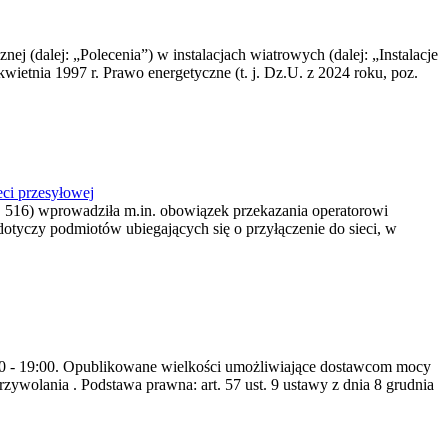
nej (dalej: „Polecenia”) w instalacjach wiatrowych (dalej: „Instalacje
wietnia 1997 r. Prawo energetyczne (t. j. Dz.U. z 2024 roku, poz.
ci przesyłowej
z. 516) wprowadziła m.in. obowiązek przekazania operatorowi
dotyczy podmiotów ubiegających się o przyłączenie do sieci, w
8:00 - 19:00. Opublikowane wielkości umożliwiające dostawcom mocy
ywolania . Podstawa prawna: art. 57 ust. 9 ustawy z dnia 8 grudnia