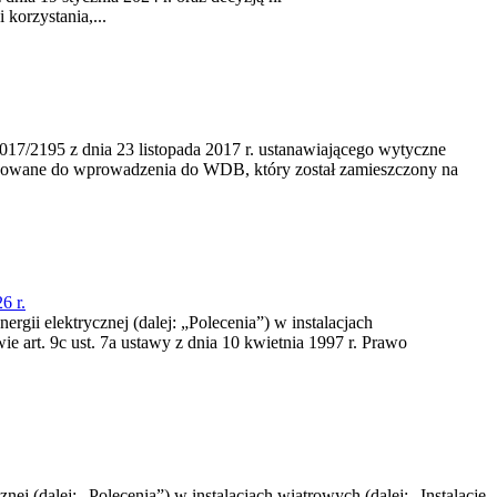
korzystania,...
/2195 z dnia 23‍ listopada 2017 r. ustanawiającego wytyczne
nowane do wprowadzenia do WDB, który został zamieszczony na
6 r.
rgii elektrycznej (dalej: „Polecenia”) w instalacjach
e art. 9c ust. 7a ustawy z dnia 10 kwietnia 1997 r. Prawo
nej (dalej: „Polecenia”) w instalacjach wiatrowych (dalej: „Instalacje