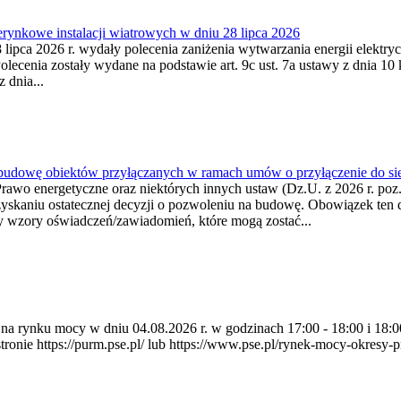
ynkowe instalacji wiatrowych w dniu 28 lipca 2026
lipca 2026 r. wydały polecenia zaniżenia wytwarzania energii elektrycz
cenia zostały wydane na podstawie art. 9c ust. 7a ustawy z dnia 10 k
 dnia...
 budowę obiektów przyłączanych w ramach umów o przyłączenie do sie
Prawo energetyczne oraz niektórych innych ustaw (Dz.U. z 2026 r. po
uzyskaniu ostatecznej decyzji o pozwoleniu na budowę. Obowiązek ten 
y wzory oświadczeń/zawiadomień, które mogą zostać...
ia na rynku mocy w dniu 04.08.2026 r. w godzinach 17:00 - 18:00 i 1
e https://purm.pse.pl/ lub https://www.pse.pl/rynek-mocy-okresy-prz