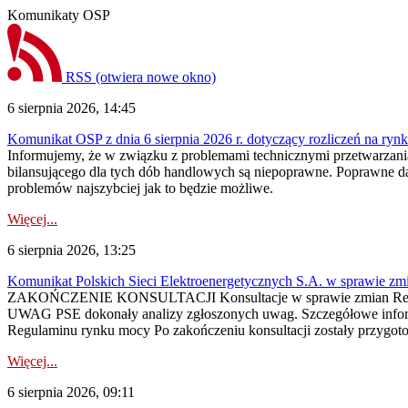
Komunikaty OSP
RSS
(otwiera nowe okno)
6 sierpnia 2026, 14:45
Komunikat OSP z dnia 6 sierpnia 2026 r. dotyczący rozliczeń na rynku
Informujemy, że w związku z problemami technicznymi przetwarzani
bilansującego dla tych dób handlowych są niepoprawne. Poprawne dane
problemów najszybciej jak to będzie możliwe.
Więcej...
6 sierpnia 2026, 13:25
Komunikat Polskich Sieci Elektroenergetycznych S.A. w sprawie z
ZAKOŃCZENIE KONSULTACJI Konsultacje w sprawie zmian Regula
UWAG PSE dokonały analizy zgłoszonych uwag. Szczegółowe informac
Regulaminu rynku mocy Po zakończeniu konsultacji zostały przygoto
Więcej...
6 sierpnia 2026, 09:11