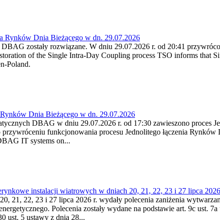
ia Rynków Dnia Bieżącego w dn. 29.07.2026
h DBAG zostały rozwiązane. W dniu 29.07.2026 r. od 20:41 przywróco
ration of the Single Intra-Day Coupling process TSO informs that Si
en-Poland.
a Rynków Dnia Bieżącego w dn. 29.07.2026
atycznych DBAG w dniu 29.07.2026 r. od 17:30 zawieszono proces Je
przywróceniu funkcjonowania procesu Jednolitego łączenia Rynków D
 DBAG IT systems on...
nkowe instalacji wiatrowych w dniach 20, 21, 22, 23 i 27 lipca 2026 
20, 21, 22, 23 i 27 lipca 2026 r. wydały polecenia zaniżenia wytwarzani
nergetycznego. Polecenia zostały wydane na podstawie art. 9c ust. 7a 
0 ust. 5 ustawy z dnia 28...