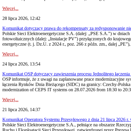
Więcej...
28 lipca 2026, 12:42
Komunikat dotyczący prawa do rekompensaty za redysponowanie nieryn
Polskie Sieci Elektroenergetyczne S.A. (dalej: „PSE S.A.”) w dniach 2
fotowoltaicznych (dalej: „Instalacje PV”) przyłączonych do krajoweg
energetyczne (t. j. Dz.U. z 2024 r., poz. 266 z późn. zm., dalej „PE”),
Więcej...
24 lipca 2026, 13:54
Komunikat OSP dotyczący zawieszenia procesu Jednolitego łączeni
OSP informuje, że z uwagi na zaplanowane prace modernizacyjne sy
łączenia Rynków Dnia Bieżącego (SIDC) na granicy: Czechy-Polska 
modernization of CEPS IT systems on 28.07.2026 from 18:30 to 20:30, 
Więcej...
21 lipca 2026, 14:37
Komunikat Operatora Systemu Przesyłowego z dnia 21 lipca 2026 r. 
Polskie Sieci Elektroenergetyczne S.A., pełniące na obszarze Rzecz
Ruchu i Eksploatacji Sieci Przesyłowej, zatwierdzonej przez Prezes