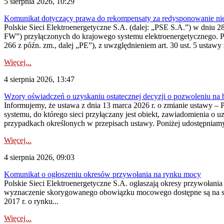
5 sierpnia 2026, 10:29
Komunikat dotyczący prawa do rekompensaty za redysponowanie nier
Polskie Sieci Elektroenergetyczne S.A. (dalej: „PSE S.A.”) w dniu 28 
FW”) przyłączonych do krajowego systemu elektroenergetycznego. Pole
266 z późn. zm., dalej „PE”), z uwzględnieniem art. 30 ust. 5 ustawy z
Więcej...
4 sierpnia 2026, 13:47
Wzory oświadczeń o uzyskaniu ostatecznej decyzji o pozwoleniu na
Informujemy, że ustawa z dnia 13 marca 2026 r. o zmianie ustawy – 
systemu, do którego sieci przyłączany jest obiekt, zawiadomienia o 
przypadkach określonych w przepisach ustawy. Poniżej udostępniam
Więcej...
4 sierpnia 2026, 09:03
Komunikat o ogłoszeniu okresów przywołania na rynku mocy
Polskie Sieci Elektroenergetyczne S.A. ogłaszają okresy przywołan
wyznaczenie skorygowanego obowiązku mocowego dostępne są na stroni
2017 r. o rynku...
Więcej...