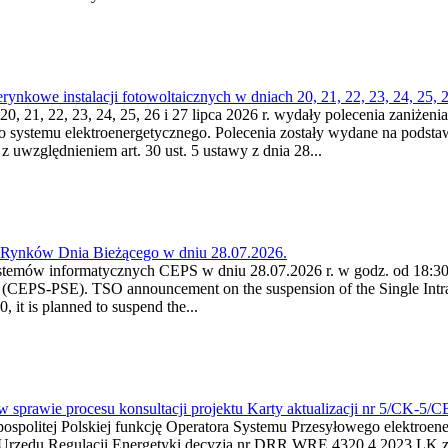
kowe instalacji fotowoltaicznych w dniach 20, 21, 22, 23, 24, 25, 26
0, 21, 22, 23, 24, 25, 26 i 27 lipca 2026 r. wydały polecenia zaniżenia
o systemu elektroenergetycznego. Polecenia zostały wydane na podstawi
 z uwzględnieniem art. 30 ust. 5 ustawy z dnia 28...
a Rynków Dnia Bieżącego w dniu 28.07.2026.
stemów informatycznych CEPS w dniu 28.07.2026 r. w godz. od 18:30 
(CEPS-PSE). TSO announcement on the suspension of the Single Intra
it is planned to suspend the...
w sprawie procesu konsultacji projektu Karty aktualizacji nr 5/CK-5/
ypospolitej Polskiej funkcję Operatora Systemu Przesyłowego elektroe
a Urzędu Regulacji Energetyki decyzją nr DRR.WRE.4320.4.2023.LK z d