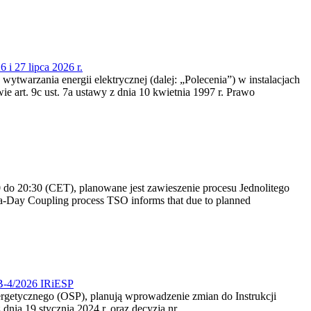
 i 27 lipca 2026 r.
 wytwarzania energii elektrycznej (dalej: „Polecenia”) w instalacjach
e art. 9c ust. 7a ustawy z dnia 10 kwietnia 1997 r. Prawo
do 20:30 (CET), planowane jest zawieszenie procesu Jednolitego
-Day Coupling process TSO informs that due to planned
CB-4/2026 IRiESP
nergetycznego (OSP), planują wprowadzenie zmian do Instrukcji
nia 19 stycznia 2024 r. oraz decyzją nr