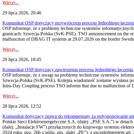
Więcej...
29 lipca 2026, 20:46
Komunikat OSP dotyczący przywrócenia procesu Jednolitego łączen
OSP informuje, że z problemy techniczne systemów informatycznyc
granicach: Szwecja-Polska (SvK-PSE). TSO announcement on the resto
malfunction of DBAG IT systems at 29.07.2026 on the border Swed
Więcej...
29 lipca 2026, 18:45
Komunikat OSP dotyczący zawieszenia procesu Jednolitego łączeni
OSP informuje, że z uwagi na problemy techniczne systemów inform
Szwecja-Polska (SvK-PSE). Kolejna wiadomość zostanie wysłana po 
Intra-Day Coupling process TSO informs that due to malfunction of
Więcej...
28 lipca 2026, 12:52
Komunikat dotyczący prawa do rekompensaty za redysponowanie niery
Polskie Sieci Elektroenergetyczne S.A. (dalej: „PSE S.A.”) w dniach 
(dalej: „Instalacje FW”) przyłączonych do krajowego systemu elektroe
2024 roku, poz. 266 z późn. zm., dalej „PE”), z uwzględnieniem art. 3