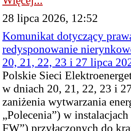
Więcej...
28 lipca 2026, 12:52
Komunikat dotyczący praw
redysponowanie nierynkowe
20, 21, 22, 23 i 27 lipca 202
Polskie Sieci Elektroenerge
w dniach 20, 21, 22, 23 i 2
zaniżenia wytwarzania energi
„Polecenia”) w instalacjach
FW”) przyłączonych do kr