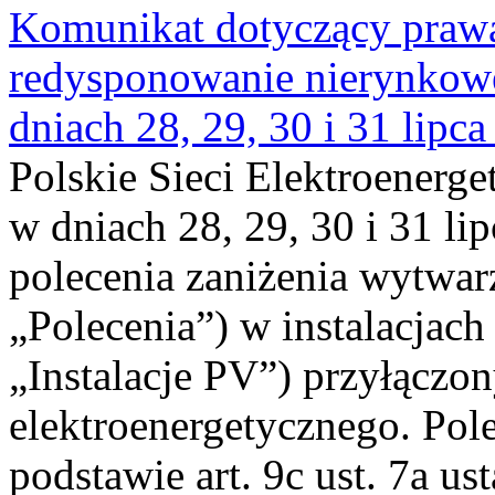
Komunikat dotyczący praw
redysponowanie nierynkowe 
dniach 28, 29, 30 i 31 lipca
Polskie Sieci Elektroenerge
w dniach 28, 29, 30 i 31 lip
polecenia zaniżenia wytwarz
„Polecenia”) w instalacjach
„Instalacje PV”) przyłączo
elektroenergetycznego. Pol
podstawie art. 9c ust. 7a us