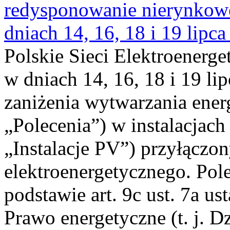
redysponowanie nierynkowe 
dniach 14, 16, 18 i 19 lipca
Polskie Sieci Elektroenerge
w dniach 14, 16, 18 i 19 li
zaniżenia wytwarzania energi
„Polecenia”) w instalacjach
„Instalacje PV”) przyłączo
elektroenergetycznego. Pol
podstawie art. 9c ust. 7a us
Prawo energetyczne (t. j. Dz