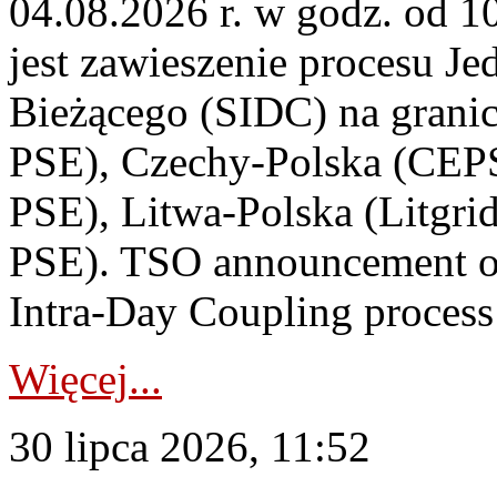
04.08.2026 r. w godz. od 
jest zawieszenie procesu J
Bieżącego (SIDC) na grani
PSE), Czechy-Polska (CEP
PSE), Litwa-Polska (Litgri
PSE). TSO announcement on
Intra-Day Coupling process
Więcej...
30 lipca 2026, 11:52