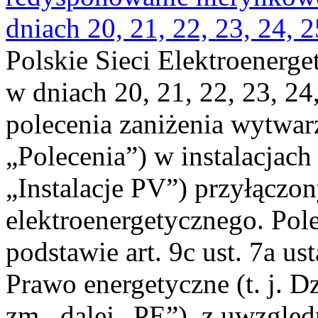
dniach 20, 21, 22, 23, 24, 2
Polskie Sieci Elektroenerge
w dniach 20, 21, 22, 23, 24,
polecenia zaniżenia wytwarz
„Polecenia”) w instalacjach
„Instalacje PV”) przyłączo
elektroenergetycznego. Pol
podstawie art. 9c ust. 7a us
Prawo energetyczne (t. j. Dz
zm., dalej „PE”), z uwzględ