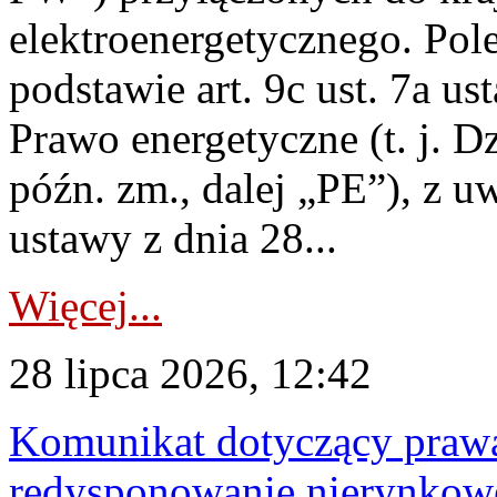
elektroenergetycznego. Pol
podstawie art. 9c ust. 7a us
Prawo energetyczne (t. j. D
późn. zm., dalej „PE”), z u
ustawy z dnia 28...
Więcej...
28 lipca 2026, 12:42
Komunikat dotyczący praw
redysponowanie nierynkowe 