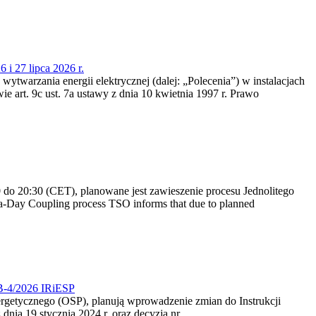
 i 27 lipca 2026 r.
 wytwarzania energii elektrycznej (dalej: „Polecenia”) w instalacjach
e art. 9c ust. 7a ustawy z dnia 10 kwietnia 1997 r. Prawo
do 20:30 (CET), planowane jest zawieszenie procesu Jednolitego
-Day Coupling process TSO informs that due to planned
CB-4/2026 IRiESP
nergetycznego (OSP), planują wprowadzenie zmian do Instrukcji
nia 19 stycznia 2024 r. oraz decyzją nr