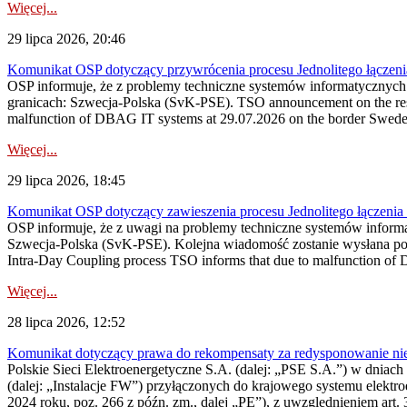
Więcej...
29 lipca 2026, 20:46
Komunikat OSP dotyczący przywrócenia procesu Jednolitego łączen
OSP informuje, że z problemy techniczne systemów informatycznyc
granicach: Szwecja-Polska (SvK-PSE). TSO announcement on the resto
malfunction of DBAG IT systems at 29.07.2026 on the border Swed
Więcej...
29 lipca 2026, 18:45
Komunikat OSP dotyczący zawieszenia procesu Jednolitego łączeni
OSP informuje, że z uwagi na problemy techniczne systemów inform
Szwecja-Polska (SvK-PSE). Kolejna wiadomość zostanie wysłana po 
Intra-Day Coupling process TSO informs that due to malfunction of
Więcej...
28 lipca 2026, 12:52
Komunikat dotyczący prawa do rekompensaty za redysponowanie niery
Polskie Sieci Elektroenergetyczne S.A. (dalej: „PSE S.A.”) w dniach 
(dalej: „Instalacje FW”) przyłączonych do krajowego systemu elektroe
2024 roku, poz. 266 z późn. zm., dalej „PE”), z uwzględnieniem art. 3