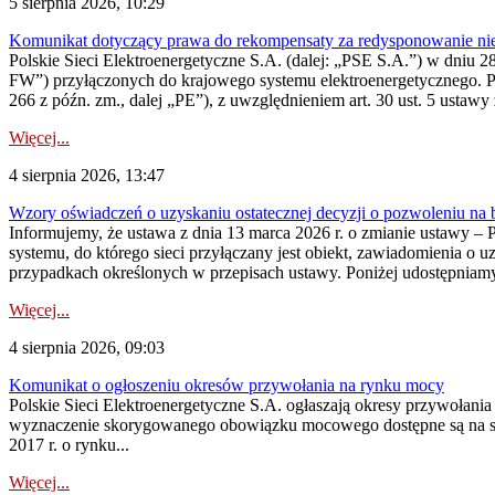
5 sierpnia 2026, 10:29
Komunikat dotyczący prawa do rekompensaty za redysponowanie nier
Polskie Sieci Elektroenergetyczne S.A. (dalej: „PSE S.A.”) w dniu 28 
FW”) przyłączonych do krajowego systemu elektroenergetycznego. Pole
266 z późn. zm., dalej „PE”), z uwzględnieniem art. 30 ust. 5 ustawy z
Więcej...
4 sierpnia 2026, 13:47
Wzory oświadczeń o uzyskaniu ostatecznej decyzji o pozwoleniu na
Informujemy, że ustawa z dnia 13 marca 2026 r. o zmianie ustawy – 
systemu, do którego sieci przyłączany jest obiekt, zawiadomienia o 
przypadkach określonych w przepisach ustawy. Poniżej udostępniam
Więcej...
4 sierpnia 2026, 09:03
Komunikat o ogłoszeniu okresów przywołania na rynku mocy
Polskie Sieci Elektroenergetyczne S.A. ogłaszają okresy przywołan
wyznaczenie skorygowanego obowiązku mocowego dostępne są na stroni
2017 r. o rynku...
Więcej...