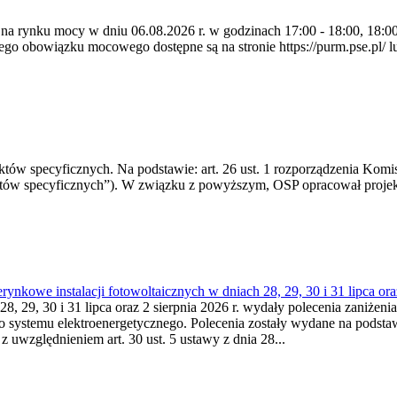
 na rynku mocy w dniu 06.08.2026 r. w godzinach 17:00 - 18:00, 18:00 
 obowiązku mocowego dostępne są na stronie https://purm.pse.pl/ lu
 specyficznych. Na podstawie: art. 26 ust. 1 rozporządzenia Komisji
któw specyficznych”). W związku z powyższym, OSP opracował proje
kowe instalacji fotowoltaicznych w dniach 28, 29, 30 i 31 lipca ora
8, 29, 30 i 31 lipca oraz 2 sierpnia 2026 r. wydały polecenia zaniżenia
o systemu elektroenergetycznego. Polecenia zostały wydane na podstawi
 z uwzględnieniem art. 30 ust. 5 ustawy z dnia 28...