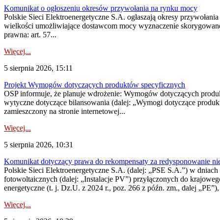
Komunikat o ogłoszeniu okresów przywołania na rynku mocy
Polskie Sieci Elektroenergetyczne S.A. ogłaszają okresy przywołania
wielkości umożliwiające dostawcom mocy wyznaczenie skorygowanego
prawna: art. 57...
Więcej...
5 sierpnia 2026, 15:11
Projekt Wymogów dotyczących produktów specyficznych
OSP informuje, że planuje wdrożenie: Wymogów dotyczących produktów
wytyczne dotyczące bilansowania (dalej: „Wymogi dotyczące produ
zamieszczony na stronie internetowej...
Więcej...
5 sierpnia 2026, 10:31
Komunikat dotyczący prawa do rekompensaty za redysponowanie nieryn
Polskie Sieci Elektroenergetyczne S.A. (dalej: „PSE S.A.”) w dniach 2
fotowoltaicznych (dalej: „Instalacje PV”) przyłączonych do krajoweg
energetyczne (t. j. Dz.U. z 2024 r., poz. 266 z późn. zm., dalej „PE”),
Więcej...