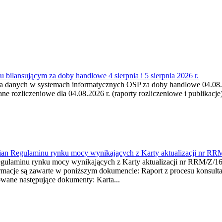
 bilansującym za doby handlowe 4 sierpnia i 5 sierpnia 2026 r.
a danych w systemach informatycznych OSP za doby handlowe 04.08.202
 rozliczeniowe dla 04.08.2026 r. (raporty rozliczeniowe i publikacje)
mian Regulaminu rynku mocy wynikających z Karty aktualizacji nr RR
minu rynku mocy wynikających z Karty aktualizacji nr RRM/Z/
je są zawarte w poniższym dokumencie: Raport z procesu konsultacj
wane następujące dokumenty: Karta...