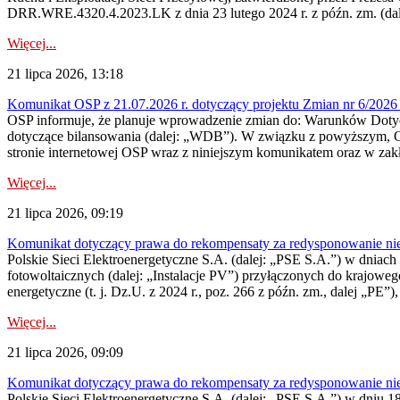
DRR.WRE.4320.4.2023.LK z dnia 23 lutego 2024 r. z późn. zm. (dale
Więcej...
21 lipca 2026, 13:18
Komunikat OSP z 21.07.2026 r. dotyczący projektu Zmian nr 6/20
OSP informuje, że planuje wprowadzenie zmian do: Warunków Dotycz
dotyczące bilansowania (dalej: „WDB”). W związku z powyższym, 
stronie internetowej OSP wraz z niniejszym komunikatem oraz w zak
Więcej...
21 lipca 2026, 09:19
Komunikat dotyczący prawa do rekompensaty za redysponowanie nieryn
Polskie Sieci Elektroenergetyczne S.A. (dalej: „PSE S.A.”) w dniach 1
fotowoltaicznych (dalej: „Instalacje PV”) przyłączonych do krajoweg
energetyczne (t. j. Dz.U. z 2024 r., poz. 266 z późn. zm., dalej „PE”),
Więcej...
21 lipca 2026, 09:09
Komunikat dotyczący prawa do rekompensaty za redysponowanie nier
Polskie Sieci Elektroenergetyczne S.A. (dalej: „PSE S.A.”) w dniu 18 