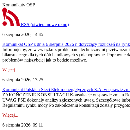
Komunikaty OSP
RSS
(otwiera nowe okno)
6 sierpnia 2026, 14:45
Komunikat OSP z dnia 6 sierpnia 2026 r. dotyczący rozliczeń na rynku
Informujemy, że w związku z problemami technicznymi przetwarzani
bilansującego dla tych dób handlowych są niepoprawne. Poprawne dane
problemów najszybciej jak to będzie możliwe.
Więcej...
6 sierpnia 2026, 13:25
Komunikat Polskich Sieci Elektroenergetycznych S.A. w sprawie z
ZAKOŃCZENIE KONSULTACJI Konsultacje w sprawie zmian Regula
UWAG PSE dokonały analizy zgłoszonych uwag. Szczegółowe informac
Regulaminu rynku mocy Po zakończeniu konsultacji zostały przygoto
Więcej...
6 sierpnia 2026, 09:11