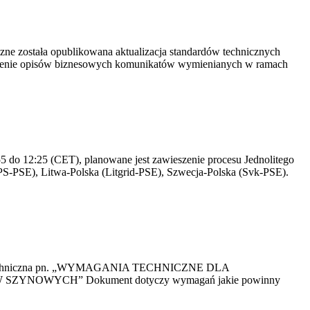
yczne została opublikowana aktualizacja standardów technicznych
owienie opisów biznesowych komunikatów wymienianych w ramach
 do 12:25 (CET), planowane jest zawieszenie procesu Jednolitego
S-PSE), Litwa-Polska (Litgrid-PSE), Szwecja-Polska (Svk-PSE).
kacja Techniczna pn. „WYMAGANIA TECHNICZNE DLA
OWYCH” Dokument dotyczy wymagań jakie powinny