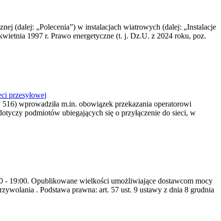
nej (dalej: „Polecenia”) w instalacjach wiatrowych (dalej: „Instalacje
wietnia 1997 r. Prawo energetyczne (t. j. Dz.U. z 2024 roku, poz.
ci przesyłowej
z. 516) wprowadziła m.in. obowiązek przekazania operatorowi
dotyczy podmiotów ubiegających się o przyłączenie do sieci, w
8:00 - 19:00. Opublikowane wielkości umożliwiające dostawcom mocy
ywolania . Podstawa prawna: art. 57 ust. 9 ustawy z dnia 8 grudnia