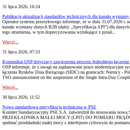
31 lipca 2026, 16:24
Publikacja aktualizacji standardów technicznych dla kanału wymian
Operator systemu przesyłowego informuje, że w dniu 31.07.2026 r. na
kanału wymiany danych B2B (dalej: „Specyfikacja API”) dla dany
tego strumienia, w tym doprecyzowania wynikające z pytań...
Więcej...
31 lipca 2026, 07:33
Komunikat OSP dotyczący zawieszenia procesu Jednolitego łączeni
OSP informuje, że z uwagi na zaplanowane prace modernizacyjne sy
łączenia Rynków Dnia Bieżącego (SIDC) na granicach: Niemcy - Po
TSO announcement on the suspension of the Single Intra-Day Couplin
Więcej...
30 lipca 2026, 11:52
Nowa standardowa specyfikacja techniczna w PSE
Komitet Standaryzacyjny PSE S.A. zatwierdził do stosowania n
PRZEKŁADNIKA MAŁEJ MOCY (LPIT) DO POMIARU PRĄDU
spełniać przekładniki małej mocy z interfejsem cyfrowym do pomiar