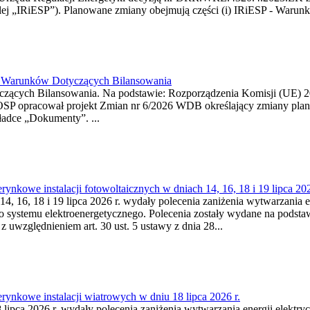
j „IRiESP”). Planowane zmiany obejmują części (i) IRiESP - Warunki 
26 Warunków Dotyczących Bilansowania
ących Bilansowania. Na podstawie: Rozporządzenia Komisji (UE) 2017
OSP opracował projekt Zmian nr 6/2026 WDB określający zmiany pla
ładce „Dokumenty”. ...
kowe instalacji fotowoltaicznych w dniach 14, 16, 18 i 19 lipca 202
4, 16, 18 i 19 lipca 2026 r. wydały polecenia zaniżenia wytwarzania ene
o systemu elektroenergetycznego. Polecenia zostały wydane na podstawi
 z uwzględnieniem art. 30 ust. 5 ustawy z dnia 28...
ynkowe instalacji wiatrowych w dniu 18 lipca 2026 r.
lipca 2026 r. wydały polecenia zaniżenia wytwarzania energii elektrycz