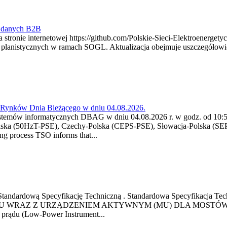
y danych B2B
 stronie internetowej https://github.com/Polskie-Sieci-Elektroenerget
ch planistycznych w ramach SOGL. Aktualizacja obejmuje uszczegół
a Rynków Dnia Bieżącego w dniu 04.08.2026.
stemów informatycznych DBAG w dniu 04.08.2026 r. w godz. od 10:55
lska (50HzT-PSE), Czechy-Polska (CEPS-PSE), Słowacja-Polska (SEP
g process TSO informs that...
ową Standardową Specyfikację Techniczną . Standardowa Specyfi
 WRAZ Z URZĄDZENIEM AKTYWNYM (MU) DLA MOSTÓW SZYN
u prądu (Low-Power Instrument...