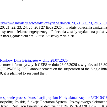
kowe instalacji fotowoltaicznych w dniach 20, 21, 22, 23, 24, 25, 26
0, 21, 22, 23, 24, 25, 26 i 27 lipca 2026 r. wydały polecenia zaniżenia
o systemu elektroenergetycznego. Polecenia zostały wydane na podstawi
 z uwzględnieniem art. 30 ust. 5 ustawy z dnia 28...
a Rynków Dnia Bieżącego w dniu 28.07.2026.
stemów informatycznych CEPS w dniu 28.07.2026 r. w godz. od 18:30 
(CEPS-PSE). TSO announcement on the suspension of the Single Intra
it is planned to suspend the...
w sprawie procesu konsultacji projektu Karty aktualizacji nr 5/CK-5/
ypospolitej Polskiej funkcję Operatora Systemu Przesyłowego elektroe
a Urzędu Regulacji Energetyki decyzją nr DRR.WRE.4320.4.2023.LK z d