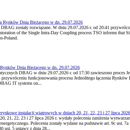
ia Rynków Dnia Bieżącego w dn. 29.07.2026
h DBAG zostały rozwiązane. W dniu 29.07.2026 r. od 20:41 przywróco
ration of the Single Intra-Day Coupling process TSO informs that Si
en-Poland.
a Rynków Dnia Bieżącego w dn. 29.07.2026
atycznych DBAG w dniu 29.07.2026 r. od 17:30 zawieszono proces Je
przywróceniu funkcjonowania procesu Jednolitego łączenia Rynków D
 DBAG IT systems on...
nkowe instalacji wiatrowych w dniach 20, 21, 22, 23 i 27 lipca 2026 
20, 21, 22, 23 i 27 lipca 2026 r. wydały polecenia zaniżenia wytwarzani
nergetycznego. Polecenia zostały wydane na podstawie art. 9c ust. 7a 
0 ust. 5 ustawy z dnia 28...