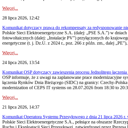
Więcej...
28 lipca 2026, 12:42
Komunikat dotyczący prawa do rekompensaty za redysponowanie nieryn
Polskie Sieci Elektroenergetyczne S.A. (dalej: „PSE S.A.”) w dniach 2
fotowoltaicznych (dalej: „Instalacje PV”) przyłączonych do krajoweg
energetyczne (t. j. Dz.U. z 2024 r., poz. 266 z późn. zm., dalej „PE”),
Więcej...
24 lipca 2026, 13:54
Komunikat OSP dotyczący zawieszenia procesu Jednolitego łączeni
OSP informuje, że z uwagi na zaplanowane prace modernizacyjne sy
łączenia Rynków Dnia Bieżącego (SIDC) na granicy: Czechy-Polska 
modernization of CEPS IT systems on 28.07.2026 from 18:30 to 20:30, 
Więcej...
21 lipca 2026, 14:37
Komunikat Operatora Systemu Przesyłowego z dnia 21 lipca 2026 r. 
Polskie Sieci Elektroenergetyczne S.A., pełniące na obszarze Rzecz
Ruchu i Eksploatacji Sieci Przesyłowej, zatwierdzonej przez Prezes