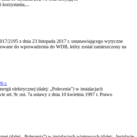
korzystania,...
/2195 z dnia 23‍ listopada 2017 r. ustanawiającego wytyczne
nowane do wprowadzenia do WDB, który został zamieszczony na
6 r.
rgii elektrycznej (dalej: „Polecenia”) w instalacjach
e art. 9c ust. 7a ustawy z dnia 10 kwietnia 1997 r. Prawo
nej (dalej: „Polecenia”) w instalacjach wiatrowych (dalej: „Instalacje