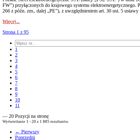
FW”) przyłączonych do krajowego systemu elektroenergetycznego. Pole
266 z późn. zm., dalej „PE”), z uwzględnieniem art. 30 ust. 5 ustawy z
Więcej...
Strona 1 z 95
1
2
3
4
5
6
7
8
9
10
11
— 20 Pozycji na stronę
Wyświetlanie 1 - 20 z 1 885 rezultatów.
← Pierwszy
Poprzedni