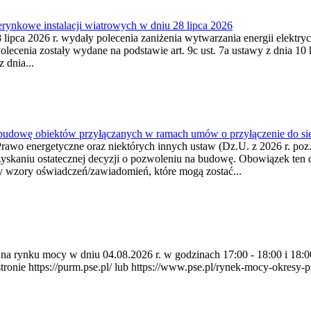
ynkowe instalacji wiatrowych w dniu 28 lipca 2026
lipca 2026 r. wydały polecenia zaniżenia wytwarzania energii elektrycz
cenia zostały wydane na podstawie art. 9c ust. 7a ustawy z dnia 10 k
 dnia...
 budowę obiektów przyłączanych w ramach umów o przyłączenie do sie
Prawo energetyczne oraz niektórych innych ustaw (Dz.U. z 2026 r. po
uzyskaniu ostatecznej decyzji o pozwoleniu na budowę. Obowiązek ten 
y wzory oświadczeń/zawiadomień, które mogą zostać...
ia na rynku mocy w dniu 04.08.2026 r. w godzinach 17:00 - 18:00 i 1
e https://purm.pse.pl/ lub https://www.pse.pl/rynek-mocy-okresy-prz