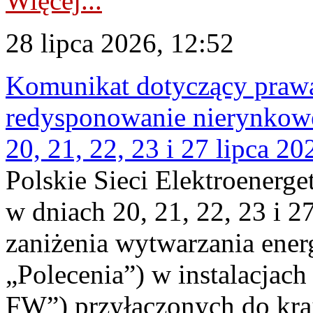
Więcej...
28 lipca 2026, 12:52
Komunikat dotyczący praw
redysponowanie nierynkowe
20, 21, 22, 23 i 27 lipca 202
Polskie Sieci Elektroenerge
w dniach 20, 21, 22, 23 i 2
zaniżenia wytwarzania energi
„Polecenia”) w instalacjach
FW”) przyłączonych do kr