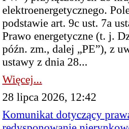
elektroenergetycznego. Pol
podstawie art. 9c ust. 7a us
Prawo energetyczne (t. j. D
późn. zm., dalej „PE”), z u
ustawy z dnia 28...
Więcej...
28 lipca 2026, 12:42
Komunikat dotyczący praw
redysponowanie nierynkowe 