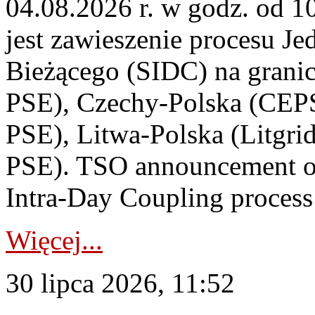
04.08.2026 r. w godz. od 
jest zawieszenie procesu J
Bieżącego (SIDC) na grani
PSE), Czechy-Polska (CEP
PSE), Litwa-Polska (Litgri
PSE). TSO announcement on
Intra-Day Coupling process
Więcej...
30 lipca 2026, 11:52