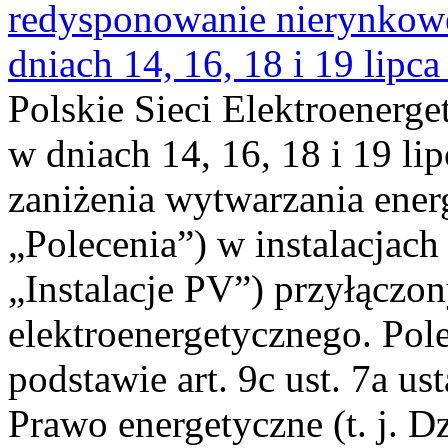
redysponowanie nierynkowe 
dniach 14, 16, 18 i 19 lipca
Polskie Sieci Elektroenerge
w dniach 14, 16, 18 i 19 li
zaniżenia wytwarzania energi
„Polecenia”) w instalacjach
„Instalacje PV”) przyłączo
elektroenergetycznego. Pol
podstawie art. 9c ust. 7a us
Prawo energetyczne (t. j. Dz