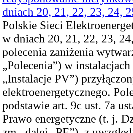
dniach 20, 21, 22, 23, 24, 2
Polskie Sieci Elektroenerge
w dniach 20, 21, 22, 23, 24,
polecenia zaniżenia wytwarz
„Polecenia”) w instalacjach
„Instalacje PV”) przyłączo
elektroenergetycznego. Pol
podstawie art. 9c ust. 7a us
Prawo energetyczne (t. j. Dz
zm., dalej „PE”), z uwzględ