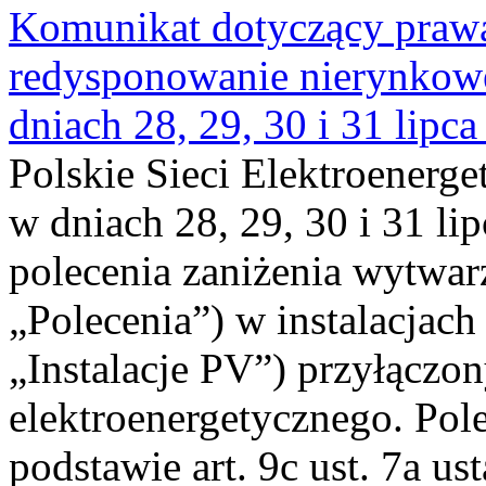
Komunikat dotyczący praw
redysponowanie nierynkowe 
dniach 28, 29, 30 i 31 lipca
Polskie Sieci Elektroenerge
w dniach 28, 29, 30 i 31 lip
polecenia zaniżenia wytwarz
„Polecenia”) w instalacjach
„Instalacje PV”) przyłączo
elektroenergetycznego. Pol
podstawie art. 9c ust. 7a us