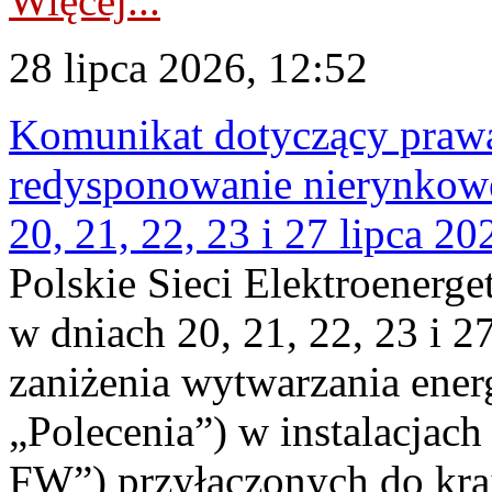
Więcej...
28 lipca 2026, 12:52
Komunikat dotyczący praw
redysponowanie nierynkowe
20, 21, 22, 23 i 27 lipca 202
Polskie Sieci Elektroenerge
w dniach 20, 21, 22, 23 i 2
zaniżenia wytwarzania energi
„Polecenia”) w instalacjach
FW”) przyłączonych do kr