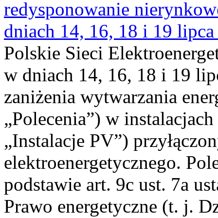
redysponowanie nierynkowe 
dniach 14, 16, 18 i 19 lipca
Polskie Sieci Elektroenerge
w dniach 14, 16, 18 i 19 li
zaniżenia wytwarzania energi
„Polecenia”) w instalacjach
„Instalacje PV”) przyłączo
elektroenergetycznego. Pol
podstawie art. 9c ust. 7a us
Prawo energetyczne (t. j. Dz