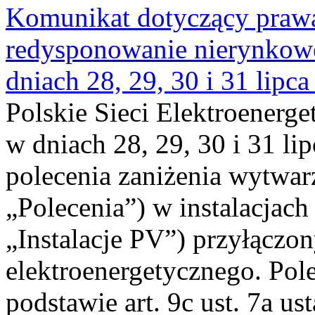
Komunikat dotyczący praw
redysponowanie nierynkowe 
dniach 28, 29, 30 i 31 lipca
Polskie Sieci Elektroenerge
w dniach 28, 29, 30 i 31 lip
polecenia zaniżenia wytwarz
„Polecenia”) w instalacjach
„Instalacje PV”) przyłączo
elektroenergetycznego. Pol
podstawie art. 9c ust. 7a us