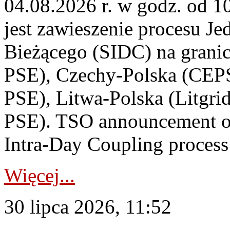
04.08.2026 r. w godz. od 
jest zawieszenie procesu J
Bieżącego (SIDC) na grani
PSE), Czechy-Polska (CEP
PSE), Litwa-Polska (Litgri
PSE). TSO announcement on
Intra-Day Coupling process
Więcej...
30 lipca 2026, 11:52