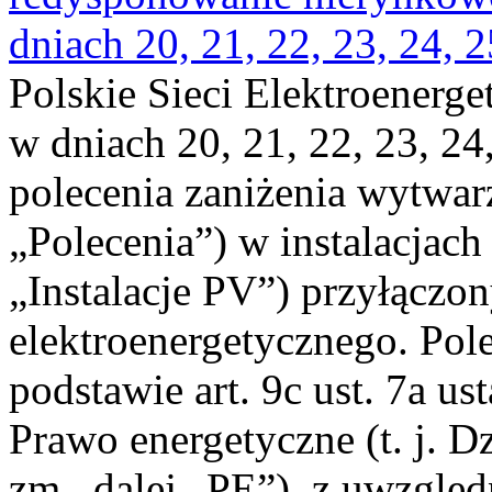
dniach 20, 21, 22, 23, 24, 2
Polskie Sieci Elektroenerge
w dniach 20, 21, 22, 23, 24,
polecenia zaniżenia wytwarz
„Polecenia”) w instalacjach
„Instalacje PV”) przyłączo
elektroenergetycznego. Pol
podstawie art. 9c ust. 7a us
Prawo energetyczne (t. j. Dz
zm., dalej „PE”), z uwzględ