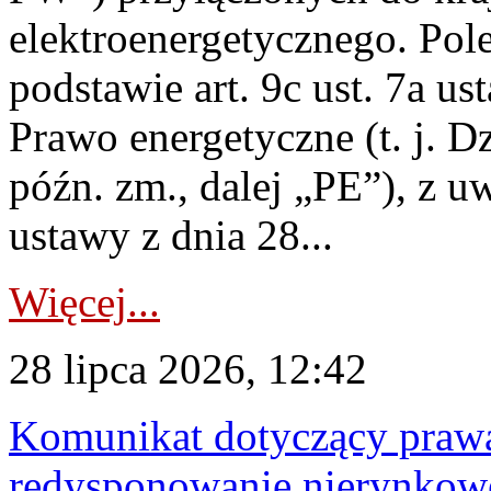
elektroenergetycznego. Pol
podstawie art. 9c ust. 7a us
Prawo energetyczne (t. j. D
późn. zm., dalej „PE”), z u
ustawy z dnia 28...
Więcej...
28 lipca 2026, 12:42
Komunikat dotyczący praw
redysponowanie nierynkowe 