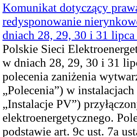
Komunikat dotyczący praw
redysponowanie nierynkowe 
dniach 28, 29, 30 i 31 lipca
Polskie Sieci Elektroenerge
w dniach 28, 29, 30 i 31 lip
polecenia zaniżenia wytwarz
„Polecenia”) w instalacjach
„Instalacje PV”) przyłączo
elektroenergetycznego. Pol
podstawie art. 9c ust. 7a us