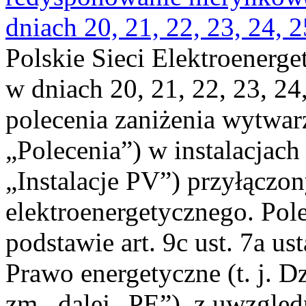
dniach 20, 21, 22, 23, 24, 2
Polskie Sieci Elektroenerge
w dniach 20, 21, 22, 23, 24,
polecenia zaniżenia wytwarz
„Polecenia”) w instalacjach
„Instalacje PV”) przyłączo
elektroenergetycznego. Pol
podstawie art. 9c ust. 7a us
Prawo energetyczne (t. j. Dz
zm., dalej „PE”), z uwzględ