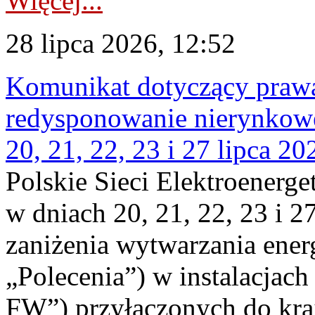
Więcej...
28 lipca 2026, 12:52
Komunikat dotyczący praw
redysponowanie nierynkowe
20, 21, 22, 23 i 27 lipca 202
Polskie Sieci Elektroenerge
w dniach 20, 21, 22, 23 i 2
zaniżenia wytwarzania energi
„Polecenia”) w instalacjach
FW”) przyłączonych do kr