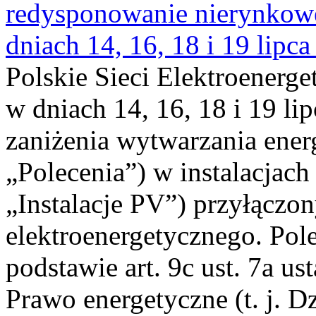
redysponowanie nierynkowe 
dniach 14, 16, 18 i 19 lipca
Polskie Sieci Elektroenerge
w dniach 14, 16, 18 i 19 li
zaniżenia wytwarzania energi
„Polecenia”) w instalacjach
„Instalacje PV”) przyłączo
elektroenergetycznego. Pol
podstawie art. 9c ust. 7a us
Prawo energetyczne (t. j. Dz