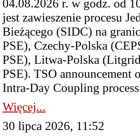
04.08.2026 r. w godz. od 
jest zawieszenie procesu J
Bieżącego (SIDC) na grani
PSE), Czechy-Polska (CEP
PSE), Litwa-Polska (Litgri
PSE). TSO announcement on
Intra-Day Coupling process
Więcej...
30 lipca 2026, 11:52