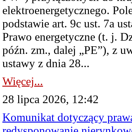
elektroenergetycznego. Pol
podstawie art. 9c ust. 7a us
Prawo energetyczne (t. j. D
późn. zm., dalej „PE”), z u
ustawy z dnia 28...
Więcej...
28 lipca 2026, 12:42
Komunikat dotyczący praw
redysponowanie nierynkowe 