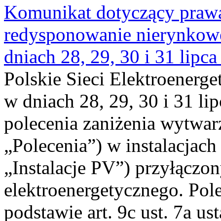
Komunikat dotyczący praw
redysponowanie nierynkowe 
dniach 28, 29, 30 i 31 lipca
Polskie Sieci Elektroenerge
w dniach 28, 29, 30 i 31 lip
polecenia zaniżenia wytwarz
„Polecenia”) w instalacjach
„Instalacje PV”) przyłączo
elektroenergetycznego. Pol
podstawie art. 9c ust. 7a us