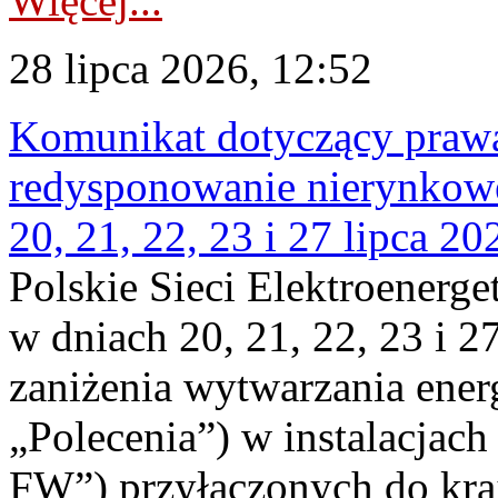
Więcej...
28 lipca 2026, 12:52
Komunikat dotyczący praw
redysponowanie nierynkowe
20, 21, 22, 23 i 27 lipca 202
Polskie Sieci Elektroenerge
w dniach 20, 21, 22, 23 i 2
zaniżenia wytwarzania energi
„Polecenia”) w instalacjach
FW”) przyłączonych do kr