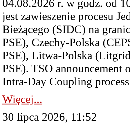
04.08.2026 r. w godz. od 
jest zawieszenie procesu J
Bieżącego (SIDC) na grani
PSE), Czechy-Polska (CEP
PSE), Litwa-Polska (Litgri
PSE). TSO announcement on
Intra-Day Coupling process
Więcej...
30 lipca 2026, 11:52