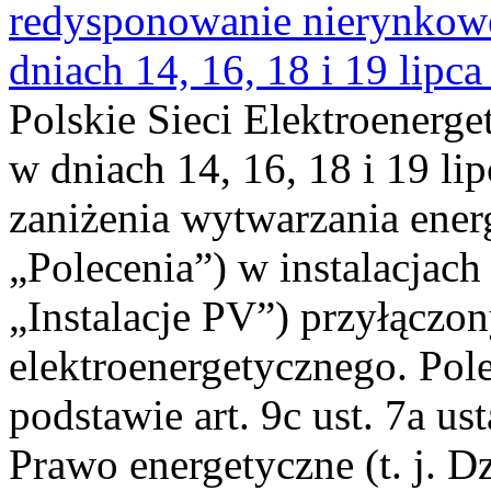
redysponowanie nierynkowe 
dniach 14, 16, 18 i 19 lipca
Polskie Sieci Elektroenerge
w dniach 14, 16, 18 i 19 li
zaniżenia wytwarzania energi
„Polecenia”) w instalacjach
„Instalacje PV”) przyłączo
elektroenergetycznego. Pol
podstawie art. 9c ust. 7a us
Prawo energetyczne (t. j. Dz