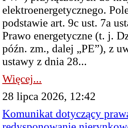
elektroenergetycznego. Pol
podstawie art. 9c ust. 7a us
Prawo energetyczne (t. j. D
późn. zm., dalej „PE”), z u
ustawy z dnia 28...
Więcej...
28 lipca 2026, 12:42
Komunikat dotyczący praw
redysponowanie nierynkowe 