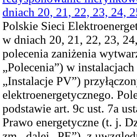
dniach 20, 21, 22, 23, 24, 2
Polskie Sieci Elektroenerge
w dniach 20, 21, 22, 23, 24,
polecenia zaniżenia wytwarz
„Polecenia”) w instalacjach
„Instalacje PV”) przyłączo
elektroenergetycznego. Pol
podstawie art. 9c ust. 7a us
Prawo energetyczne (t. j. Dz
zm., dalej „PE”), z uwzględ