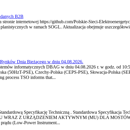
y danych B2B
 stronie internetowej https://github.com/Polskie-Sieci-Elektroenerget
ch planistycznych w ramach SOGL. Aktualizacja obejmuje uszczegół
a Rynków Dnia Bieżącego w dniu 04.08.2026.
stemów informatycznych DBAG w dniu 04.08.2026 r. w godz. od 10:55
lska (50HzT-PSE), Czechy-Polska (CEPS-PSE), Słowacja-Polska (SEP
g process TSO informs that...
ową Standardową Specyfikację Techniczną . Standardowa Specyfi
 WRAZ Z URZĄDZENIEM AKTYWNYM (MU) DLA MOSTÓW SZYN
u prądu (Low-Power Instrument...