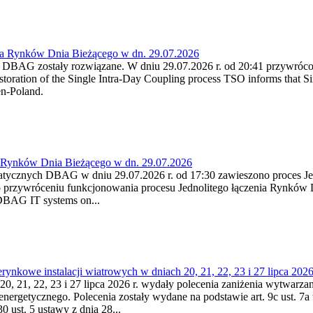
ia Rynków Dnia Bieżącego w dn. 29.07.2026
h DBAG zostały rozwiązane. W dniu 29.07.2026 r. od 20:41 przywróco
ration of the Single Intra-Day Coupling process TSO informs that Si
en-Poland.
a Rynków Dnia Bieżącego w dn. 29.07.2026
atycznych DBAG w dniu 29.07.2026 r. od 17:30 zawieszono proces Je
przywróceniu funkcjonowania procesu Jednolitego łączenia Rynków D
 DBAG IT systems on...
nkowe instalacji wiatrowych w dniach 20, 21, 22, 23 i 27 lipca 2026 
20, 21, 22, 23 i 27 lipca 2026 r. wydały polecenia zaniżenia wytwarzani
nergetycznego. Polecenia zostały wydane na podstawie art. 9c ust. 7a 
0 ust. 5 ustawy z dnia 28...