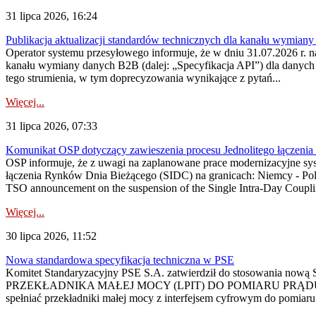
31 lipca 2026, 16:24
Publikacja aktualizacji standardów technicznych dla kanału wymian
Operator systemu przesyłowego informuje, że w dniu 31.07.2026 r. na
kanału wymiany danych B2B (dalej: „Specyfikacja API”) dla dany
tego strumienia, w tym doprecyzowania wynikające z pytań...
Więcej...
31 lipca 2026, 07:33
Komunikat OSP dotyczący zawieszenia procesu Jednolitego łączeni
OSP informuje, że z uwagi na zaplanowane prace modernizacyjne sy
łączenia Rynków Dnia Bieżącego (SIDC) na granicach: Niemcy - Po
TSO announcement on the suspension of the Single Intra-Day Couplin
Więcej...
30 lipca 2026, 11:52
Nowa standardowa specyfikacja techniczna w PSE
Komitet Standaryzacyjny PSE S.A. zatwierdził do stosowania n
PRZEKŁADNIKA MAŁEJ MOCY (LPIT) DO POMIARU PRĄDU
spełniać przekładniki małej mocy z interfejsem cyfrowym do pomiar