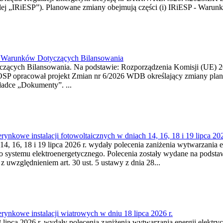
j „IRiESP”). Planowane zmiany obejmują części (i) IRiESP - Warunki 
26 Warunków Dotyczących Bilansowania
ących Bilansowania. Na podstawie: Rozporządzenia Komisji (UE) 2017
OSP opracował projekt Zmian nr 6/2026 WDB określający zmiany pla
ładce „Dokumenty”. ...
kowe instalacji fotowoltaicznych w dniach 14, 16, 18 i 19 lipca 202
4, 16, 18 i 19 lipca 2026 r. wydały polecenia zaniżenia wytwarzania ene
o systemu elektroenergetycznego. Polecenia zostały wydane na podstawi
 z uwzględnieniem art. 30 ust. 5 ustawy z dnia 28...
ynkowe instalacji wiatrowych w dniu 18 lipca 2026 r.
lipca 2026 r. wydały polecenia zaniżenia wytwarzania energii elektrycz