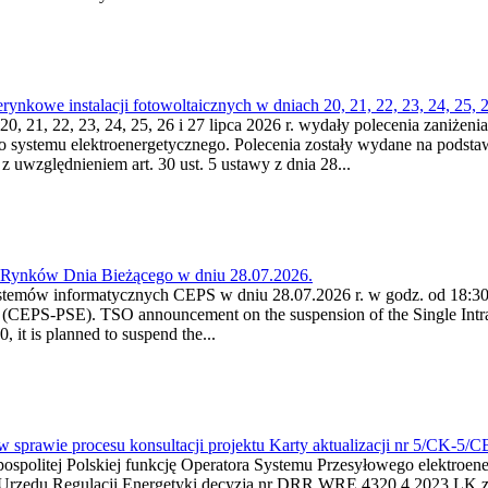
kowe instalacji fotowoltaicznych w dniach 20, 21, 22, 23, 24, 25, 26
0, 21, 22, 23, 24, 25, 26 i 27 lipca 2026 r. wydały polecenia zaniżenia
o systemu elektroenergetycznego. Polecenia zostały wydane na podstawi
 z uwzględnieniem art. 30 ust. 5 ustawy z dnia 28...
a Rynków Dnia Bieżącego w dniu 28.07.2026.
stemów informatycznych CEPS w dniu 28.07.2026 r. w godz. od 18:30 
(CEPS-PSE). TSO announcement on the suspension of the Single Intra
it is planned to suspend the...
w sprawie procesu konsultacji projektu Karty aktualizacji nr 5/CK-5/
ypospolitej Polskiej funkcję Operatora Systemu Przesyłowego elektroe
a Urzędu Regulacji Energetyki decyzją nr DRR.WRE.4320.4.2023.LK z d