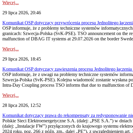
Więcej...
29 lipca 2026, 20:46
Komunikat OSP dotyczący przywrócenia procesu Jednolitego łączen
OSP informuje, że z problemy techniczne systemów informatycznyc
granicach: Szwecja-Polska (SvK-PSE). TSO announcement on the resto
malfunction of DBAG IT systems at 29.07.2026 on the border Swed
Więcej...
29 lipca 2026, 18:45
Komunikat OSP dotyczący zawieszenia procesu Jednolitego łączeni
OSP informuje, że z uwagi na problemy techniczne systemów inform
Szwecja-Polska (SvK-PSE). Kolejna wiadomość zostanie wysłana po 
Intra-Day Coupling process TSO informs that due to malfunction of
Więcej...
28 lipca 2026, 12:52
Komunikat dotyczący prawa do rekompensaty za redysponowanie niery
Polskie Sieci Elektroenergetyczne S.A. (dalej: „PSE S.A.”) w dniach 
(dalej: „Instalacje FW”) przyłączonych do krajowego systemu elektroe
2024 roku, poz. 266 z późn. zm., dalej „PE”), z uwzględnieniem art. 3