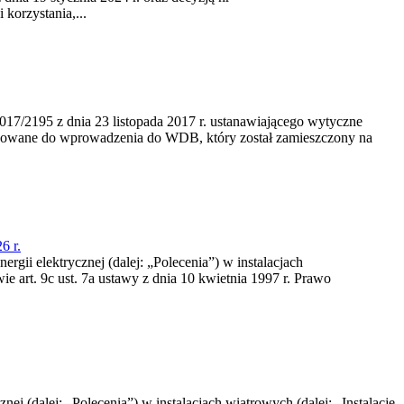
korzystania,...
/2195 z dnia 23‍ listopada 2017 r. ustanawiającego wytyczne
nowane do wprowadzenia do WDB, który został zamieszczony na
6 r.
rgii elektrycznej (dalej: „Polecenia”) w instalacjach
e art. 9c ust. 7a ustawy z dnia 10 kwietnia 1997 r. Prawo
nej (dalej: „Polecenia”) w instalacjach wiatrowych (dalej: „Instalacje