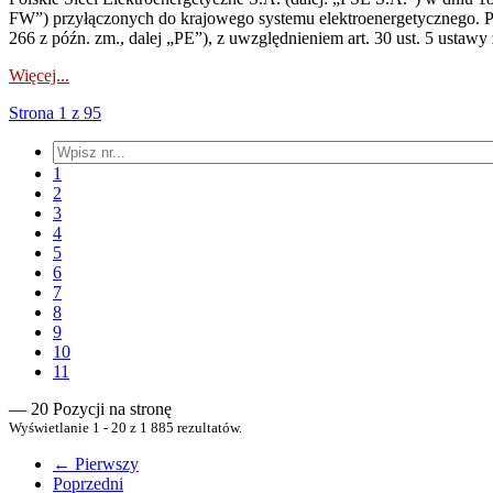
FW”) przyłączonych do krajowego systemu elektroenergetycznego. Pole
266 z późn. zm., dalej „PE”), z uwzględnieniem art. 30 ust. 5 ustawy z
Więcej...
Strona 1 z 95
1
2
3
4
5
6
7
8
9
10
11
— 20 Pozycji na stronę
Wyświetlanie 1 - 20 z 1 885 rezultatów.
← Pierwszy
Poprzedni