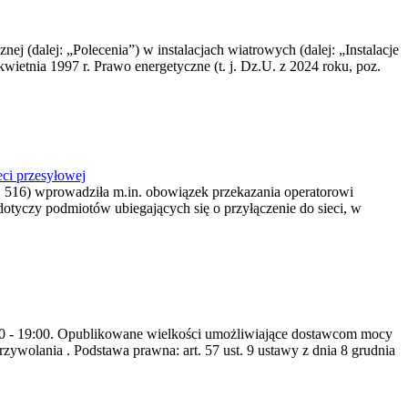
nej (dalej: „Polecenia”) w instalacjach wiatrowych (dalej: „Instalacje
wietnia 1997 r. Prawo energetyczne (t. j. Dz.U. z 2024 roku, poz.
ci przesyłowej
z. 516) wprowadziła m.in. obowiązek przekazania operatorowi
dotyczy podmiotów ubiegających się o przyłączenie do sieci, w
8:00 - 19:00. Opublikowane wielkości umożliwiające dostawcom mocy
ywolania . Podstawa prawna: art. 57 ust. 9 ustawy z dnia 8 grudnia