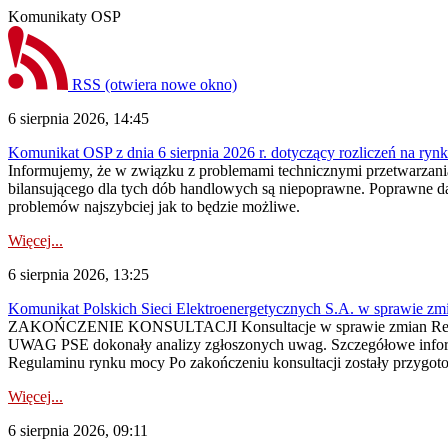
Komunikaty OSP
RSS
(otwiera nowe okno)
6 sierpnia 2026, 14:45
Komunikat OSP z dnia 6 sierpnia 2026 r. dotyczący rozliczeń na rynku
Informujemy, że w związku z problemami technicznymi przetwarzani
bilansującego dla tych dób handlowych są niepoprawne. Poprawne dane
problemów najszybciej jak to będzie możliwe.
Więcej...
6 sierpnia 2026, 13:25
Komunikat Polskich Sieci Elektroenergetycznych S.A. w sprawie z
ZAKOŃCZENIE KONSULTACJI Konsultacje w sprawie zmian Regula
UWAG PSE dokonały analizy zgłoszonych uwag. Szczegółowe informac
Regulaminu rynku mocy Po zakończeniu konsultacji zostały przygoto
Więcej...
6 sierpnia 2026, 09:11