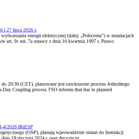
 i 27 lipca 2026 r.
 wytwarzania energii elektrycznej (dalej: „Polecenia”) w instalacjach
e art. 9c ust. 7a ustawy z dnia 10 kwietnia 1997 r. Prawo
do 20:30 (CET), planowane jest zawieszenie procesu Jednolitego
-Day Coupling process TSO informs that due to planned
CB-4/2026 IRiESP
nergetycznego (OSP), planują wprowadzenie zmian do Instrukcji
nia 19 stycznia 2024 r. oraz decyzją nr