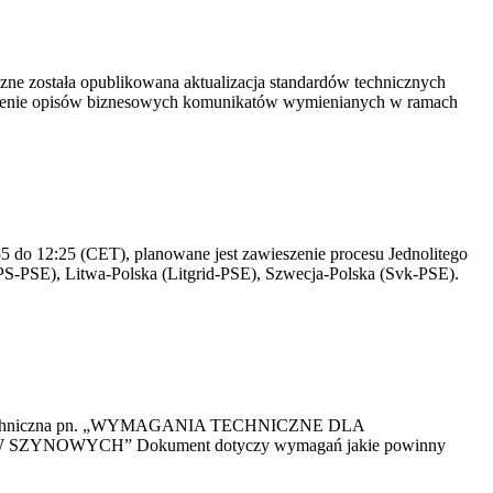
yczne została opublikowana aktualizacja standardów technicznych
owienie opisów biznesowych komunikatów wymienianych w ramach
 do 12:25 (CET), planowane jest zawieszenie procesu Jednolitego
S-PSE), Litwa-Polska (Litgrid-PSE), Szwecja-Polska (Svk-PSE).
kacja Techniczna pn. „WYMAGANIA TECHNICZNE DLA
OWYCH” Dokument dotyczy wymagań jakie powinny