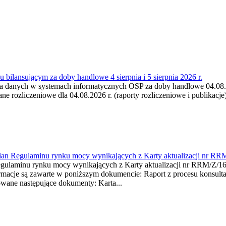
 bilansującym za doby handlowe 4 sierpnia i 5 sierpnia 2026 r.
a danych w systemach informatycznych OSP za doby handlowe 04.08.202
 rozliczeniowe dla 04.08.2026 r. (raporty rozliczeniowe i publikacje)
mian Regulaminu rynku mocy wynikających z Karty aktualizacji nr RR
minu rynku mocy wynikających z Karty aktualizacji nr RRM/Z/
je są zawarte w poniższym dokumencie: Raport z procesu konsultacj
wane następujące dokumenty: Karta...