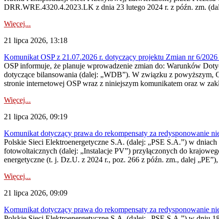
DRR.WRE.4320.4.2023.LK z dnia 23 lutego 2024 r. z późn. zm. (dale
Więcej...
21 lipca 2026, 13:18
Komunikat OSP z 21.07.2026 r. dotyczący projektu Zmian nr 6/20
OSP informuje, że planuje wprowadzenie zmian do: Warunków Dotycz
dotyczące bilansowania (dalej: „WDB”). W związku z powyższym, 
stronie internetowej OSP wraz z niniejszym komunikatem oraz w zak
Więcej...
21 lipca 2026, 09:19
Komunikat dotyczący prawa do rekompensaty za redysponowanie nieryn
Polskie Sieci Elektroenergetyczne S.A. (dalej: „PSE S.A.”) w dniach 1
fotowoltaicznych (dalej: „Instalacje PV”) przyłączonych do krajoweg
energetyczne (t. j. Dz.U. z 2024 r., poz. 266 z późn. zm., dalej „PE”),
Więcej...
21 lipca 2026, 09:09
Komunikat dotyczący prawa do rekompensaty za redysponowanie nier
Polskie Sieci Elektroenergetyczne S.A. (dalej: „PSE S.A.”) w dniu 18 