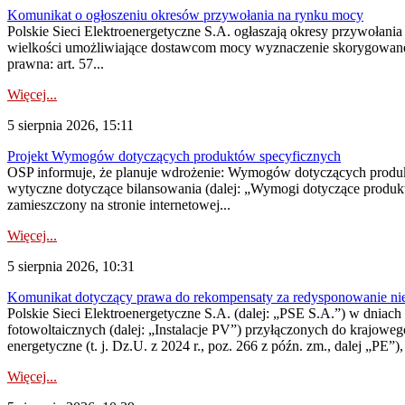
Komunikat o ogłoszeniu okresów przywołania na rynku mocy
Polskie Sieci Elektroenergetyczne S.A. ogłaszają okresy przywołania
wielkości umożliwiające dostawcom mocy wyznaczenie skorygowanego
prawna: art. 57...
Więcej...
5 sierpnia 2026, 15:11
Projekt Wymogów dotyczących produktów specyficznych
OSP informuje, że planuje wdrożenie: Wymogów dotyczących produktów
wytyczne dotyczące bilansowania (dalej: „Wymogi dotyczące produ
zamieszczony na stronie internetowej...
Więcej...
5 sierpnia 2026, 10:31
Komunikat dotyczący prawa do rekompensaty za redysponowanie nieryn
Polskie Sieci Elektroenergetyczne S.A. (dalej: „PSE S.A.”) w dniach 2
fotowoltaicznych (dalej: „Instalacje PV”) przyłączonych do krajoweg
energetyczne (t. j. Dz.U. z 2024 r., poz. 266 z późn. zm., dalej „PE”),
Więcej...