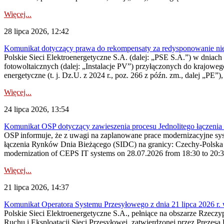
Więcej...
28 lipca 2026, 12:42
Komunikat dotyczący prawa do rekompensaty za redysponowanie nieryn
Polskie Sieci Elektroenergetyczne S.A. (dalej: „PSE S.A.”) w dniach 2
fotowoltaicznych (dalej: „Instalacje PV”) przyłączonych do krajoweg
energetyczne (t. j. Dz.U. z 2024 r., poz. 266 z późn. zm., dalej „PE”),
Więcej...
24 lipca 2026, 13:54
Komunikat OSP dotyczący zawieszenia procesu Jednolitego łączeni
OSP informuje, że z uwagi na zaplanowane prace modernizacyjne sy
łączenia Rynków Dnia Bieżącego (SIDC) na granicy: Czechy-Polska 
modernization of CEPS IT systems on 28.07.2026 from 18:30 to 20:30, 
Więcej...
21 lipca 2026, 14:37
Komunikat Operatora Systemu Przesyłowego z dnia 21 lipca 2026 r. 
Polskie Sieci Elektroenergetyczne S.A., pełniące na obszarze Rzecz
Ruchu i Eksploatacji Sieci Przesyłowej, zatwierdzonej przez Prezes