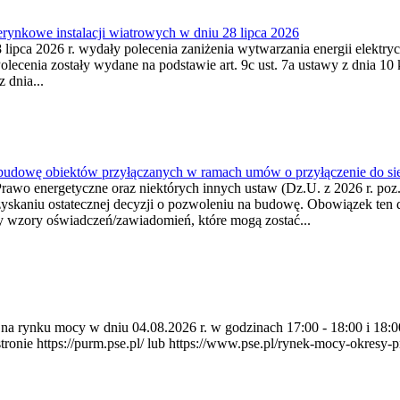
ynkowe instalacji wiatrowych w dniu 28 lipca 2026
lipca 2026 r. wydały polecenia zaniżenia wytwarzania energii elektrycz
cenia zostały wydane na podstawie art. 9c ust. 7a ustawy z dnia 10 k
 dnia...
 budowę obiektów przyłączanych w ramach umów o przyłączenie do sie
Prawo energetyczne oraz niektórych innych ustaw (Dz.U. z 2026 r. po
uzyskaniu ostatecznej decyzji o pozwoleniu na budowę. Obowiązek ten 
y wzory oświadczeń/zawiadomień, które mogą zostać...
ia na rynku mocy w dniu 04.08.2026 r. w godzinach 17:00 - 18:00 i 1
e https://purm.pse.pl/ lub https://www.pse.pl/rynek-mocy-okresy-prz