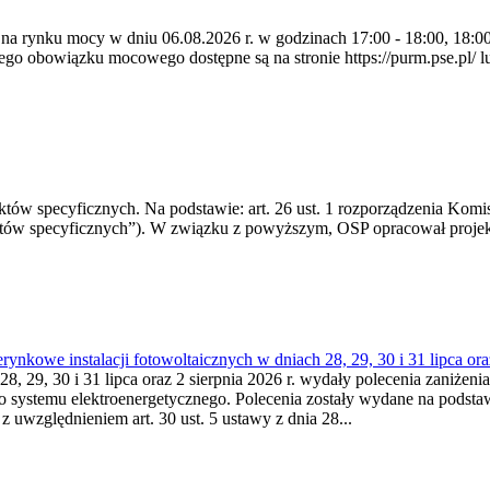
 na rynku mocy w dniu 06.08.2026 r. w godzinach 17:00 - 18:00, 18:00 
 obowiązku mocowego dostępne są na stronie https://purm.pse.pl/ lu
 specyficznych. Na podstawie: art. 26 ust. 1 rozporządzenia Komisji
któw specyficznych”). W związku z powyższym, OSP opracował proje
kowe instalacji fotowoltaicznych w dniach 28, 29, 30 i 31 lipca ora
8, 29, 30 i 31 lipca oraz 2 sierpnia 2026 r. wydały polecenia zaniżenia
o systemu elektroenergetycznego. Polecenia zostały wydane na podstawi
 z uwzględnieniem art. 30 ust. 5 ustawy z dnia 28...