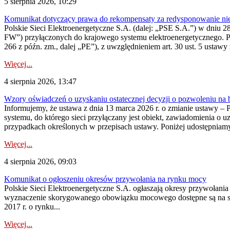
5 sierpnia 2026, 10:29
Komunikat dotyczący prawa do rekompensaty za redysponowanie nier
Polskie Sieci Elektroenergetyczne S.A. (dalej: „PSE S.A.”) w dniu 28 
FW”) przyłączonych do krajowego systemu elektroenergetycznego. Pole
266 z późn. zm., dalej „PE”), z uwzględnieniem art. 30 ust. 5 ustawy z
Więcej...
4 sierpnia 2026, 13:47
Wzory oświadczeń o uzyskaniu ostatecznej decyzji o pozwoleniu na
Informujemy, że ustawa z dnia 13 marca 2026 r. o zmianie ustawy – 
systemu, do którego sieci przyłączany jest obiekt, zawiadomienia o 
przypadkach określonych w przepisach ustawy. Poniżej udostępniam
Więcej...
4 sierpnia 2026, 09:03
Komunikat o ogłoszeniu okresów przywołania na rynku mocy
Polskie Sieci Elektroenergetyczne S.A. ogłaszają okresy przywołan
wyznaczenie skorygowanego obowiązku mocowego dostępne są na stroni
2017 r. o rynku...
Więcej...