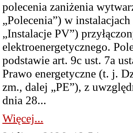
polecenia zaniżenia wytwarz
„Polecenia”) w instalacjach
„Instalacje PV”) przyłączo
elektroenergetycznego. Pol
podstawie art. 9c ust. 7a us
Prawo energetyczne (t. j. Dz
zm., dalej „PE”), z uwzględ
dnia 28...
Więcej...