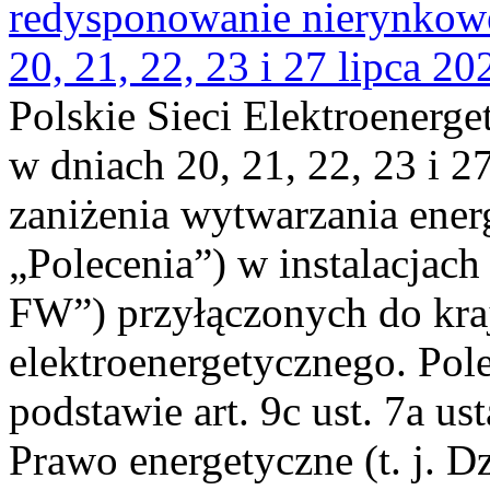
redysponowanie nierynkowe
20, 21, 22, 23 i 27 lipca 202
Polskie Sieci Elektroenerge
w dniach 20, 21, 22, 23 i 2
zaniżenia wytwarzania energi
„Polecenia”) w instalacjach
FW”) przyłączonych do kr
elektroenergetycznego. Pol
podstawie art. 9c ust. 7a us
Prawo energetyczne (t. j. D