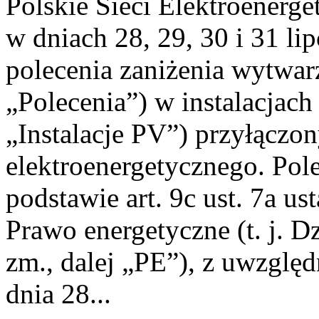
Polskie Sieci Elektroenerge
w dniach 28, 29, 30 i 31 lip
polecenia zaniżenia wytwarz
„Polecenia”) w instalacjach
„Instalacje PV”) przyłączo
elektroenergetycznego. Pol
podstawie art. 9c ust. 7a us
Prawo energetyczne (t. j. Dz
zm., dalej „PE”), z uwzględ
dnia 28...