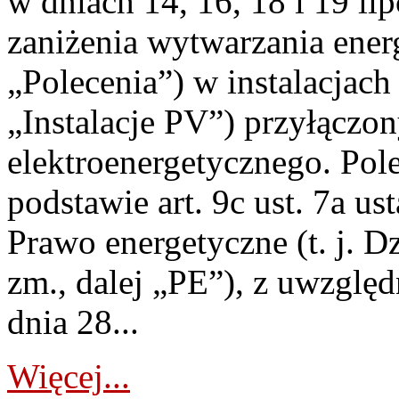
w dniach 14, 16, 18 i 19 li
zaniżenia wytwarzania energi
„Polecenia”) w instalacjach
„Instalacje PV”) przyłączo
elektroenergetycznego. Pol
podstawie art. 9c ust. 7a us
Prawo energetyczne (t. j. Dz
zm., dalej „PE”), z uwzględ
dnia 28...
Więcej...