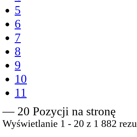
5
6
7
8
9
10
11
— 20 Pozycji na stronę
Wyświetlanie 1 - 20 z 1 882 rezu