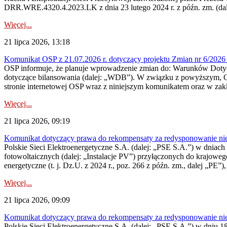
DRR.WRE.4320.4.2023.LK z dnia 23 lutego 2024 r. z późn. zm. (dale
Więcej...
21 lipca 2026, 13:18
Komunikat OSP z 21.07.2026 r. dotyczący projektu Zmian nr 6/20
OSP informuje, że planuje wprowadzenie zmian do: Warunków Dotycz
dotyczące bilansowania (dalej: „WDB”). W związku z powyższym, 
stronie internetowej OSP wraz z niniejszym komunikatem oraz w zak
Więcej...
21 lipca 2026, 09:19
Komunikat dotyczący prawa do rekompensaty za redysponowanie nieryn
Polskie Sieci Elektroenergetyczne S.A. (dalej: „PSE S.A.”) w dniach 1
fotowoltaicznych (dalej: „Instalacje PV”) przyłączonych do krajoweg
energetyczne (t. j. Dz.U. z 2024 r., poz. 266 z późn. zm., dalej „PE”),
Więcej...
21 lipca 2026, 09:09
Komunikat dotyczący prawa do rekompensaty za redysponowanie nier
Polskie Sieci Elektroenergetyczne S.A. (dalej: „PSE S.A.”) w dniu 18 