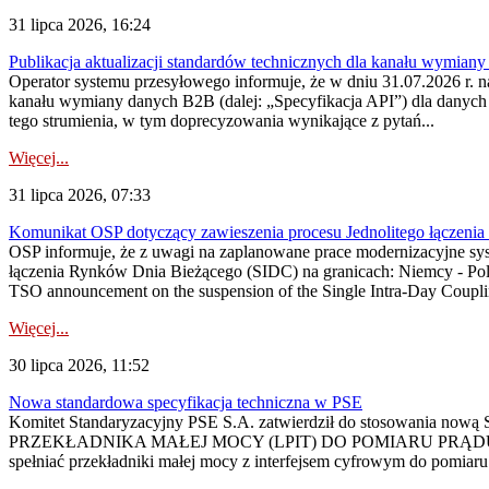
31 lipca 2026, 16:24
Publikacja aktualizacji standardów technicznych dla kanału wymian
Operator systemu przesyłowego informuje, że w dniu 31.07.2026 r. na
kanału wymiany danych B2B (dalej: „Specyfikacja API”) dla dany
tego strumienia, w tym doprecyzowania wynikające z pytań...
Więcej...
31 lipca 2026, 07:33
Komunikat OSP dotyczący zawieszenia procesu Jednolitego łączeni
OSP informuje, że z uwagi na zaplanowane prace modernizacyjne sy
łączenia Rynków Dnia Bieżącego (SIDC) na granicach: Niemcy - Po
TSO announcement on the suspension of the Single Intra-Day Couplin
Więcej...
30 lipca 2026, 11:52
Nowa standardowa specyfikacja techniczna w PSE
Komitet Standaryzacyjny PSE S.A. zatwierdził do stosowania n
PRZEKŁADNIKA MAŁEJ MOCY (LPIT) DO POMIARU PRĄDU
spełniać przekładniki małej mocy z interfejsem cyfrowym do pomiar