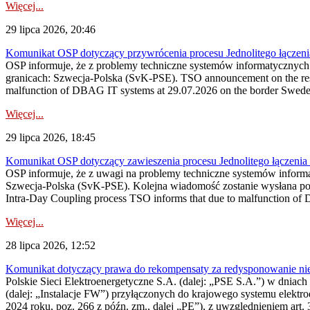
Więcej...
29 lipca 2026, 20:46
Komunikat OSP dotyczący przywrócenia procesu Jednolitego łączen
OSP informuje, że z problemy techniczne systemów informatycznyc
granicach: Szwecja-Polska (SvK-PSE). TSO announcement on the resto
malfunction of DBAG IT systems at 29.07.2026 on the border Swed
Więcej...
29 lipca 2026, 18:45
Komunikat OSP dotyczący zawieszenia procesu Jednolitego łączeni
OSP informuje, że z uwagi na problemy techniczne systemów inform
Szwecja-Polska (SvK-PSE). Kolejna wiadomość zostanie wysłana po 
Intra-Day Coupling process TSO informs that due to malfunction of
Więcej...
28 lipca 2026, 12:52
Komunikat dotyczący prawa do rekompensaty za redysponowanie niery
Polskie Sieci Elektroenergetyczne S.A. (dalej: „PSE S.A.”) w dniach 
(dalej: „Instalacje FW”) przyłączonych do krajowego systemu elektroe
2024 roku, poz. 266 z późn. zm., dalej „PE”), z uwzględnieniem art. 3