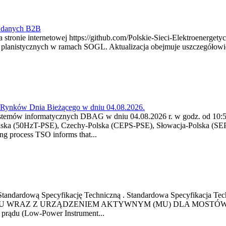
y danych B2B
 stronie internetowej https://github.com/Polskie-Sieci-Elektroenerget
ch planistycznych w ramach SOGL. Aktualizacja obejmuje uszczegół
a Rynków Dnia Bieżącego w dniu 04.08.2026.
stemów informatycznych DBAG w dniu 04.08.2026 r. w godz. od 10:55
lska (50HzT-PSE), Czechy-Polska (CEPS-PSE), Słowacja-Polska (SEP
g process TSO informs that...
ową Standardową Specyfikację Techniczną . Standardowa Specyfi
 WRAZ Z URZĄDZENIEM AKTYWNYM (MU) DLA MOSTÓW SZYN
u prądu (Low-Power Instrument...