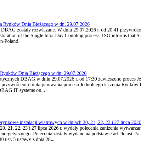
ia Rynków Dnia Bieżącego w dn. 29.07.2026
h DBAG zostały rozwiązane. W dniu 29.07.2026 r. od 20:41 przywróco
ration of the Single Intra-Day Coupling process TSO informs that Si
en-Poland.
a Rynków Dnia Bieżącego w dn. 29.07.2026
atycznych DBAG w dniu 29.07.2026 r. od 17:30 zawieszono proces Je
przywróceniu funkcjonowania procesu Jednolitego łączenia Rynków D
 DBAG IT systems on...
nkowe instalacji wiatrowych w dniach 20, 21, 22, 23 i 27 lipca 2026 
20, 21, 22, 23 i 27 lipca 2026 r. wydały polecenia zaniżenia wytwarzani
nergetycznego. Polecenia zostały wydane na podstawie art. 9c ust. 7a 
0 ust. 5 ustawy z dnia 28...