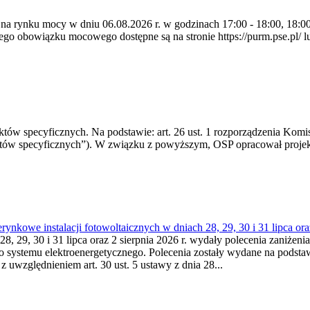
 na rynku mocy w dniu 06.08.2026 r. w godzinach 17:00 - 18:00, 18:00 
 obowiązku mocowego dostępne są na stronie https://purm.pse.pl/ lu
 specyficznych. Na podstawie: art. 26 ust. 1 rozporządzenia Komisji
któw specyficznych”). W związku z powyższym, OSP opracował proje
kowe instalacji fotowoltaicznych w dniach 28, 29, 30 i 31 lipca ora
8, 29, 30 i 31 lipca oraz 2 sierpnia 2026 r. wydały polecenia zaniżenia
o systemu elektroenergetycznego. Polecenia zostały wydane na podstawi
 z uwzględnieniem art. 30 ust. 5 ustawy z dnia 28...