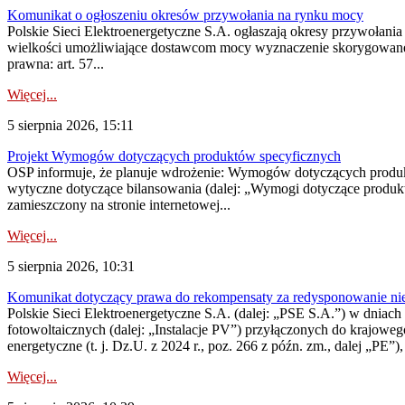
Komunikat o ogłoszeniu okresów przywołania na rynku mocy
Polskie Sieci Elektroenergetyczne S.A. ogłaszają okresy przywołania
wielkości umożliwiające dostawcom mocy wyznaczenie skorygowanego
prawna: art. 57...
Więcej...
5 sierpnia 2026, 15:11
Projekt Wymogów dotyczących produktów specyficznych
OSP informuje, że planuje wdrożenie: Wymogów dotyczących produktów
wytyczne dotyczące bilansowania (dalej: „Wymogi dotyczące produ
zamieszczony na stronie internetowej...
Więcej...
5 sierpnia 2026, 10:31
Komunikat dotyczący prawa do rekompensaty za redysponowanie nieryn
Polskie Sieci Elektroenergetyczne S.A. (dalej: „PSE S.A.”) w dniach 2
fotowoltaicznych (dalej: „Instalacje PV”) przyłączonych do krajoweg
energetyczne (t. j. Dz.U. z 2024 r., poz. 266 z późn. zm., dalej „PE”),
Więcej...