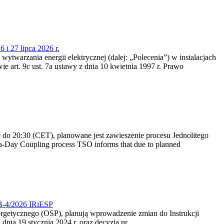
 i 27 lipca 2026 r.
 wytwarzania energii elektrycznej (dalej: „Polecenia”) w instalacjach
e art. 9c ust. 7a ustawy z dnia 10 kwietnia 1997 r. Prawo
do 20:30 (CET), planowane jest zawieszenie procesu Jednolitego
-Day Coupling process TSO informs that due to planned
CB-4/2026 IRiESP
nergetycznego (OSP), planują wprowadzenie zmian do Instrukcji
nia 19 stycznia 2024 r. oraz decyzją nr