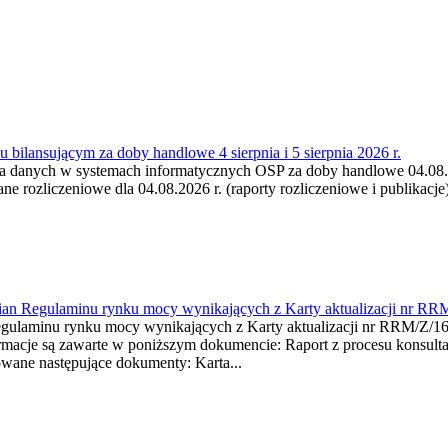
 bilansującym za doby handlowe 4 sierpnia i 5 sierpnia 2026 r.
a danych w systemach informatycznych OSP za doby handlowe 04.08.202
 rozliczeniowe dla 04.08.2026 r. (raporty rozliczeniowe i publikacje)
mian Regulaminu rynku mocy wynikających z Karty aktualizacji nr RR
minu rynku mocy wynikających z Karty aktualizacji nr RRM/Z/
je są zawarte w poniższym dokumencie: Raport z procesu konsultacj
wane następujące dokumenty: Karta...