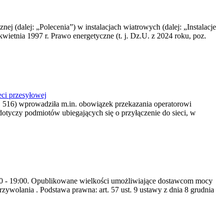
nej (dalej: „Polecenia”) w instalacjach wiatrowych (dalej: „Instalacje
wietnia 1997 r. Prawo energetyczne (t. j. Dz.U. z 2024 roku, poz.
ci przesyłowej
z. 516) wprowadziła m.in. obowiązek przekazania operatorowi
dotyczy podmiotów ubiegających się o przyłączenie do sieci, w
8:00 - 19:00. Opublikowane wielkości umożliwiające dostawcom mocy
ywolania . Podstawa prawna: art. 57 ust. 9 ustawy z dnia 8 grudnia