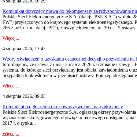
5 sierpnia 2026, 10:29
Komunikat dotyczący prawa do rekompensaty za redysponowanie nier
Polskie Sieci Elektroenergetyczne S.A. (dalej: „PSE S.A.”) w dniu 28 
FW”) przyłączonych do krajowego systemu elektroenergetycznego. Pole
266 z późn. zm., dalej „PE”), z uwzględnieniem art. 30 ust. 5 ustawy z
Więcej...
4 sierpnia 2026, 13:47
Wzory oświadczeń o uzyskaniu ostatecznej decyzji o pozwoleniu na
Informujemy, że ustawa z dnia 13 marca 2026 r. o zmianie ustawy – 
systemu, do którego sieci przyłączany jest obiekt, zawiadomienia o 
przypadkach określonych w przepisach ustawy. Poniżej udostępniam
Więcej...
4 sierpnia 2026, 09:03
Komunikat o ogłoszeniu okresów przywołania na rynku mocy
Polskie Sieci Elektroenergetyczne S.A. ogłaszają okresy przywołan
wyznaczenie skorygowanego obowiązku mocowego dostępne są na stroni
2017 r. o rynku...
Więcej...