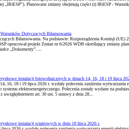
j „IRiESP”). Planowane zmiany obejmują części (i) IRiESP - Warunki 
26 Warunków Dotyczących Bilansowania
ących Bilansowania. Na podstawie: Rozporządzenia Komisji (UE) 2017
OSP opracował projekt Zmian nr 6/2026 WDB określający zmiany pla
ładce „Dokumenty”. ...
kowe instalacji fotowoltaicznych w dniach 14, 16, 18 i 19 lipca 202
4, 16, 18 i 19 lipca 2026 r. wydały polecenia zaniżenia wytwarzania ene
o systemu elektroenergetycznego. Polecenia zostały wydane na podstawi
 z uwzględnieniem art. 30 ust. 5 ustawy z dnia 28...
ynkowe instalacji wiatrowych w dniu 18 lipca 2026 r.
lipca 2026 r. wydały polecenia zaniżenia wytwarzania energii elektrycz