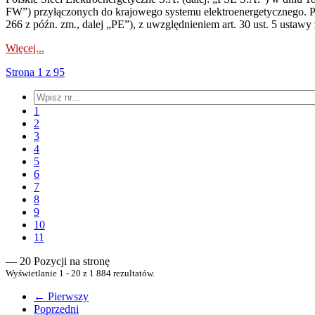
FW”) przyłączonych do krajowego systemu elektroenergetycznego. Pole
266 z późn. zm., dalej „PE”), z uwzględnieniem art. 30 ust. 5 ustawy z
Więcej...
Strona 1 z 95
1
2
3
4
5
6
7
8
9
10
11
— 20 Pozycji na stronę
Wyświetlanie 1 - 20 z 1 884 rezultatów.
← Pierwszy
Poprzedni