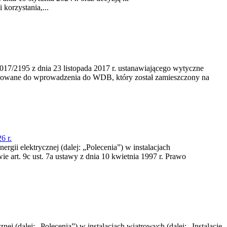
korzystania,...
/2195 z dnia 23‍ listopada 2017 r. ustanawiającego wytyczne
nowane do wprowadzenia do WDB, który został zamieszczony na
6 r.
rgii elektrycznej (dalej: „Polecenia”) w instalacjach
e art. 9c ust. 7a ustawy z dnia 10 kwietnia 1997 r. Prawo
nej (dalej: „Polecenia”) w instalacjach wiatrowych (dalej: „Instalacje