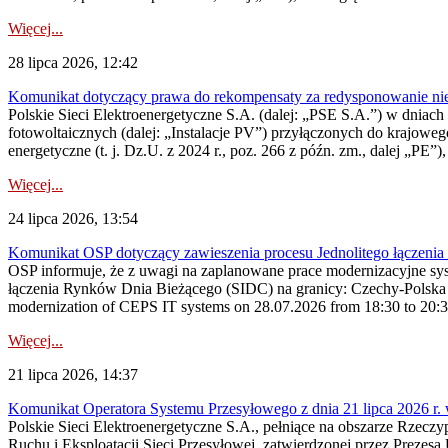
Więcej...
28 lipca 2026, 12:42
Komunikat dotyczący prawa do rekompensaty za redysponowanie nieryn
Polskie Sieci Elektroenergetyczne S.A. (dalej: „PSE S.A.”) w dniach 2
fotowoltaicznych (dalej: „Instalacje PV”) przyłączonych do krajoweg
energetyczne (t. j. Dz.U. z 2024 r., poz. 266 z późn. zm., dalej „PE”),
Więcej...
24 lipca 2026, 13:54
Komunikat OSP dotyczący zawieszenia procesu Jednolitego łączeni
OSP informuje, że z uwagi na zaplanowane prace modernizacyjne sy
łączenia Rynków Dnia Bieżącego (SIDC) na granicy: Czechy-Polska 
modernization of CEPS IT systems on 28.07.2026 from 18:30 to 20:30, 
Więcej...
21 lipca 2026, 14:37
Komunikat Operatora Systemu Przesyłowego z dnia 21 lipca 2026 r. 
Polskie Sieci Elektroenergetyczne S.A., pełniące na obszarze Rzecz
Ruchu i Eksploatacji Sieci Przesyłowej, zatwierdzonej przez Prezes