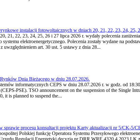
kowe instalacji fotowoltaicznych w dniach 20, 21, 22, 23, 24, 25, 26
0, 21, 22, 23, 24, 25, 26 i 27 lipca 2026 r. wydały polecenia zaniżenia
o systemu elektroenergetycznego. Polecenia zostały wydane na podstawi
 z uwzględnieniem art. 30 ust. 5 ustawy z dnia 28...
a Rynków Dnia Bieżącego w dniu 28.07.2026.
stemów informatycznych CEPS w dniu 28.07.2026 r. w godz. od 18:30 
(CEPS-PSE). TSO announcement on the suspension of the Single Intra
it is planned to suspend the...
w sprawie procesu konsultacji projektu Karty aktualizacji nr 5/CK-5/
ypospolitej Polskiej funkcję Operatora Systemu Przesyłowego elektroe
a Urzędu Regulacji Energetyki decyzją nr DRR.WRE.4320.4.2023.LK z d