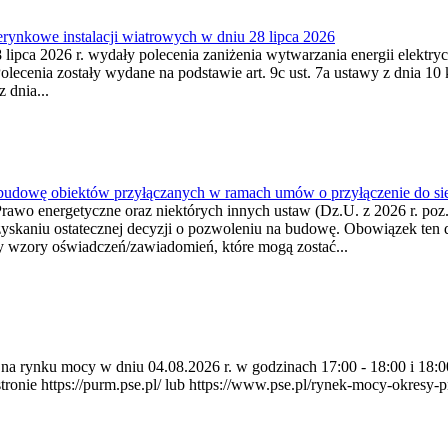
ynkowe instalacji wiatrowych w dniu 28 lipca 2026
lipca 2026 r. wydały polecenia zaniżenia wytwarzania energii elektrycz
cenia zostały wydane na podstawie art. 9c ust. 7a ustawy z dnia 10 k
 dnia...
 budowę obiektów przyłączanych w ramach umów o przyłączenie do sie
Prawo energetyczne oraz niektórych innych ustaw (Dz.U. z 2026 r. po
uzyskaniu ostatecznej decyzji o pozwoleniu na budowę. Obowiązek ten 
y wzory oświadczeń/zawiadomień, które mogą zostać...
ia na rynku mocy w dniu 04.08.2026 r. w godzinach 17:00 - 18:00 i 1
e https://purm.pse.pl/ lub https://www.pse.pl/rynek-mocy-okresy-prz