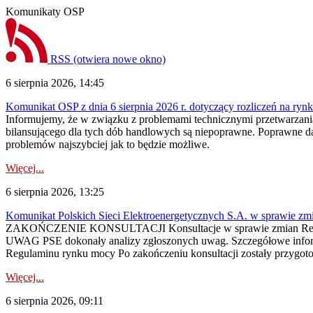
Komunikaty OSP
RSS
(otwiera nowe okno)
6 sierpnia 2026, 14:45
Komunikat OSP z dnia 6 sierpnia 2026 r. dotyczący rozliczeń na rynku
Informujemy, że w związku z problemami technicznymi przetwarzani
bilansującego dla tych dób handlowych są niepoprawne. Poprawne dane
problemów najszybciej jak to będzie możliwe.
Więcej...
6 sierpnia 2026, 13:25
Komunikat Polskich Sieci Elektroenergetycznych S.A. w sprawie z
ZAKOŃCZENIE KONSULTACJI Konsultacje w sprawie zmian Regula
UWAG PSE dokonały analizy zgłoszonych uwag. Szczegółowe informac
Regulaminu rynku mocy Po zakończeniu konsultacji zostały przygoto
Więcej...
6 sierpnia 2026, 09:11