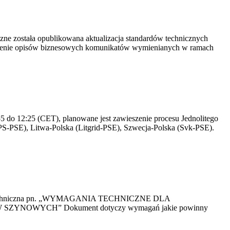
yczne została opublikowana aktualizacja standardów technicznych
owienie opisów biznesowych komunikatów wymienianych w ramach
 do 12:25 (CET), planowane jest zawieszenie procesu Jednolitego
S-PSE), Litwa-Polska (Litgrid-PSE), Szwecja-Polska (Svk-PSE).
kacja Techniczna pn. „WYMAGANIA TECHNICZNE DLA
OWYCH” Dokument dotyczy wymagań jakie powinny