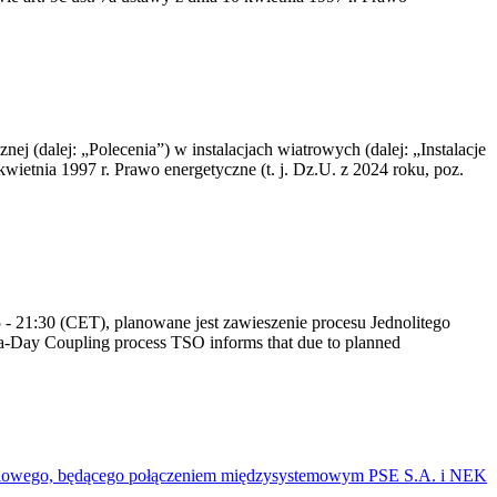
nej (dalej: „Polecenia”) w instalacjach wiatrowych (dalej: „Instalacje
wietnia 1997 r. Prawo energetyczne (t. j. Dz.U. z 2024 roku, poz.
 21:30 (CET), planowane jest zawieszenie procesu Jednolitego
-Day Coupling process TSO informs that due to planned
mieniowego, będącego połączeniem międzysystemowym PSE S.A. i NEK