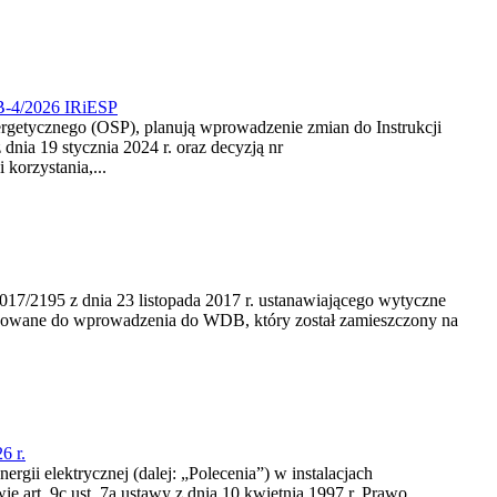
CB-4/2026 IRiESP
nergetycznego (OSP), planują wprowadzenie zmian do Instrukcji
nia 19 stycznia 2024 r. oraz decyzją nr
korzystania,...
/2195 z dnia 23‍ listopada 2017 r. ustanawiającego wytyczne
nowane do wprowadzenia do WDB, który został zamieszczony na
6 r.
rgii elektrycznej (dalej: „Polecenia”) w instalacjach
e art. 9c ust. 7a ustawy z dnia 10 kwietnia 1997 r. Prawo