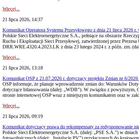
Więcej...
21 lipca 2026, 14:37
Komunikat Operatora Systemu Przesyłowego z dnia 21 lipca 2026 r. 
Polskie Sieci Elektroenergetyczne S.A., pełniące na obszarze Rzecz
Ruchu i Eksploatacji Sieci Przesyłowej, zatwierdzonej przez Prezes
DRR.WRE.4320.4.2023.LK z dnia 23 lutego 2024 r. z późn. zm. (dale
Więcej...
21 lipca 2026, 13:18
Komunikat OSP z 21.07.2026 r. dotyczący projektu Zmian nr 6/20
OSP informuje, że planuje wprowadzenie zmian do: Warunków Dotycz
dotyczące bilansowania (dalej: „WDB”). W związku z powyższym, 
stronie internetowej OSP wraz z niniejszym komunikatem oraz w zak
Więcej...
21 lipca 2026, 09:19
Komunikat dotyczący prawa do rekompensaty za redysponowanie nieryn
Polskie Sieci Elektroenergetyczne S.A. (dalej: „PSE S.A.”) w dniach 1
fotowoltaicznych (dalej: „Instalacje PV”) przyłączonych do krajoweg