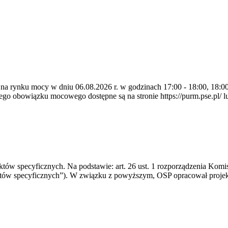
 na rynku mocy w dniu 06.08.2026 r. w godzinach 17:00 - 18:00, 18:00 
 obowiązku mocowego dostępne są na stronie https://purm.pse.pl/ lu
 specyficznych. Na podstawie: art. 26 ust. 1 rozporządzenia Komisji
któw specyficznych”). W związku z powyższym, OSP opracował proje