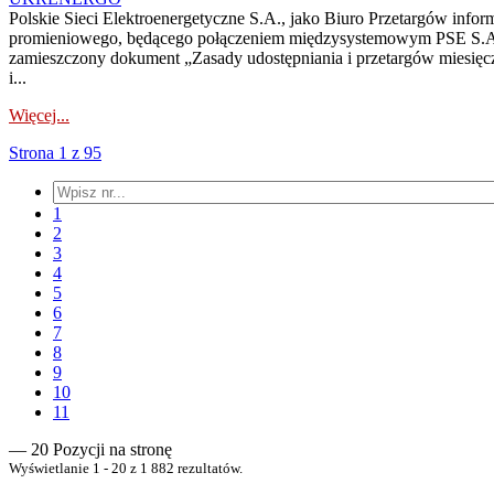
Polskie Sieci Elektroenergetyczne S.A., jako Biuro Przetargów infor
promieniowego, będącego połączeniem międzysystemowym PSE S.A. 
zamieszczony dokument „Zasady udostępniania i przetargów miesię
i...
Więcej...
Strona 1 z 95
1
2
3
4
5
6
7
8
9
10
11
— 20 Pozycji na stronę
Wyświetlanie 1 - 20 z 1 882 rezultatów.