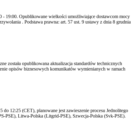
8:00 - 19:00. Opublikowane wielkości umożliwiające dostawcom mocy
ywolania . Podstawa prawna: art. 57 ust. 9 ustawy z dnia 8 grudnia
yczne została opublikowana aktualizacja standardów technicznych
owienie opisów biznesowych komunikatów wymienianych w ramach
 do 12:25 (CET), planowane jest zawieszenie procesu Jednolitego
S-PSE), Litwa-Polska (Litgrid-PSE), Szwecja-Polska (Svk-PSE).