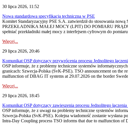
30 lipca 2026, 11:52
Nowa standardowa specyfikacja techniczna w PSE
Komitet Standaryzacyjny PSE S.A. zatwierdził do stosowania n
PRZEKŁADNIKA MAŁEJ MOCY (LPIT) DO POMIARU PRĄDU
spełniać przekładniki małej mocy z interfejsem cyfrowym do pomiar
Więcej...
29 lipca 2026, 20:46
Komunikat OSP dotyczący przywrócenia procesu Jednolitego łączen
OSP informuje, że z problemy techniczne systemów informatycznyc
granicach: Szwecja-Polska (SvK-PSE). TSO announcement on the resto
malfunction of DBAG IT systems at 29.07.2026 on the border Swed
Więcej...
29 lipca 2026, 18:45
Komunikat OSP dotyczący zawieszenia procesu Jednolitego łączeni
OSP informuje, że z uwagi na problemy techniczne systemów inform
Szwecja-Polska (SvK-PSE). Kolejna wiadomość zostanie wysłana po 
Intra-Day Coupling process TSO informs that due to malfunction of