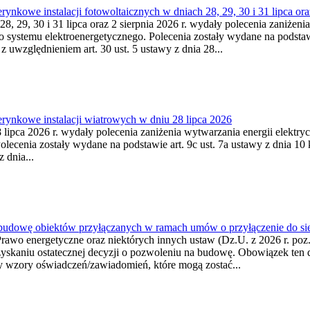
kowe instalacji fotowoltaicznych w dniach 28, 29, 30 i 31 lipca ora
8, 29, 30 i 31 lipca oraz 2 sierpnia 2026 r. wydały polecenia zaniżenia
o systemu elektroenergetycznego. Polecenia zostały wydane na podstawi
 z uwzględnieniem art. 30 ust. 5 ustawy z dnia 28...
ynkowe instalacji wiatrowych w dniu 28 lipca 2026
lipca 2026 r. wydały polecenia zaniżenia wytwarzania energii elektrycz
cenia zostały wydane na podstawie art. 9c ust. 7a ustawy z dnia 10 k
 dnia...
 budowę obiektów przyłączanych w ramach umów o przyłączenie do sie
Prawo energetyczne oraz niektórych innych ustaw (Dz.U. z 2026 r. po
uzyskaniu ostatecznej decyzji o pozwoleniu na budowę. Obowiązek ten 
y wzory oświadczeń/zawiadomień, które mogą zostać...