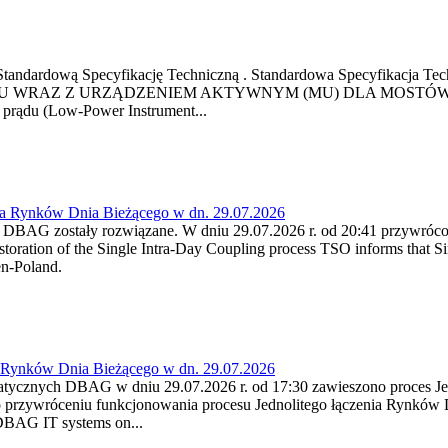
ową Standardową Specyfikację Techniczną . Standardowa Specyfi
 WRAZ Z URZĄDZENIEM AKTYWNYM (MU) DLA MOSTÓW SZYN
u prądu (Low-Power Instrument...
ia Rynków Dnia Bieżącego w dn. 29.07.2026
h DBAG zostały rozwiązane. W dniu 29.07.2026 r. od 20:41 przywróco
ration of the Single Intra-Day Coupling process TSO informs that Si
en-Poland.
a Rynków Dnia Bieżącego w dn. 29.07.2026
atycznych DBAG w dniu 29.07.2026 r. od 17:30 zawieszono proces Je
przywróceniu funkcjonowania procesu Jednolitego łączenia Rynków D
 DBAG IT systems on...