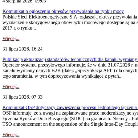
4 sierpnia 2026, 09:03
Komunikat o ogłoszeniu okresów przywołania na rynku mocy
Polskie Sieci Elektroenergetyczne S.A. ogłaszają okresy przywołan
wyznaczenie skorygowanego obowiązku mocowego dostępne są na stroni
2017 r. o rynku...
Więcej...
31 lipca 2026, 16:24
Publikacja aktualizacji standardów technicznych dla kanału wymian
Operator systemu przesyłowego informuje, że w dniu 31.07.2026 r. na
kanału wymiany danych B2B (dalej: „Specyfikacja API”) dla dany
tego strumienia, w tym doprecyzowania wynikające z pytań...
Więcej...
31 lipca 2026, 07:33
Komunikat OSP dotyczący zawieszenia procesu Jednolitego łączeni
OSP informuje, że z uwagi na zaplanowane prace modernizacyjne sy
łączenia Rynków Dnia Bieżącego (SIDC) na granicach: Niemcy - Po
TSO announcement on the suspension of the Single Intra-Day Couplin
Więcej...