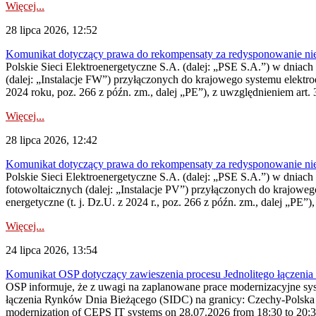
Więcej...
28 lipca 2026, 12:52
Komunikat dotyczący prawa do rekompensaty za redysponowanie niery
Polskie Sieci Elektroenergetyczne S.A. (dalej: „PSE S.A.”) w dniach 
(dalej: „Instalacje FW”) przyłączonych do krajowego systemu elektroe
2024 roku, poz. 266 z późn. zm., dalej „PE”), z uwzględnieniem art. 3
Więcej...
28 lipca 2026, 12:42
Komunikat dotyczący prawa do rekompensaty za redysponowanie nieryn
Polskie Sieci Elektroenergetyczne S.A. (dalej: „PSE S.A.”) w dniach 2
fotowoltaicznych (dalej: „Instalacje PV”) przyłączonych do krajoweg
energetyczne (t. j. Dz.U. z 2024 r., poz. 266 z późn. zm., dalej „PE”),
Więcej...
24 lipca 2026, 13:54
Komunikat OSP dotyczący zawieszenia procesu Jednolitego łączeni
OSP informuje, że z uwagi na zaplanowane prace modernizacyjne sy
łączenia Rynków Dnia Bieżącego (SIDC) na granicy: Czechy-Polska 
modernization of CEPS IT systems on 28.07.2026 from 18:30 to 20:30, 