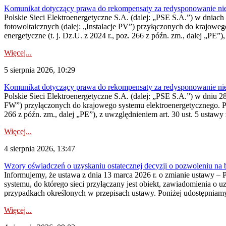
Komunikat dotyczący prawa do rekompensaty za redysponowanie nieryn
Polskie Sieci Elektroenergetyczne S.A. (dalej: „PSE S.A.”) w dniach 2
fotowoltaicznych (dalej: „Instalacje PV”) przyłączonych do krajoweg
energetyczne (t. j. Dz.U. z 2024 r., poz. 266 z późn. zm., dalej „PE”),
Więcej...
5 sierpnia 2026, 10:29
Komunikat dotyczący prawa do rekompensaty za redysponowanie nier
Polskie Sieci Elektroenergetyczne S.A. (dalej: „PSE S.A.”) w dniu 28 
FW”) przyłączonych do krajowego systemu elektroenergetycznego. Pole
266 z późn. zm., dalej „PE”), z uwzględnieniem art. 30 ust. 5 ustawy z
Więcej...
4 sierpnia 2026, 13:47
Wzory oświadczeń o uzyskaniu ostatecznej decyzji o pozwoleniu na
Informujemy, że ustawa z dnia 13 marca 2026 r. o zmianie ustawy – 
systemu, do którego sieci przyłączany jest obiekt, zawiadomienia o 
przypadkach określonych w przepisach ustawy. Poniżej udostępniam
Więcej...