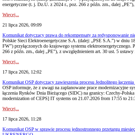
energetyczne (t. j. Dz.U. z 2024 r., poz. 266 z późn. zm., dalej „PE”),
Więcej...
21 lipca 2026, 09:09
Komunikat dotyczący prawa do rekompensaty za redysponowanie nier
Polskie Sieci Elektroenergetyczne S.A. (dalej: „PSE S.A.”) w dniu 18 
FW”) przyłączonych do krajowego systemu elektroenergetycznego. Pole
266 z późn. zm., dalej „PE”), z uwzględnieniem art. 30 ust. 5 ustawy z
Więcej...
17 lipca 2026, 12:02
Komunikat OSP dotyczący zawieszenia procesu Jednolitego łączeni
OSP informuje, że z uwagi na zaplanowane prace modernizacyjne sy
łączenia Rynków Dnia Bieżącego (SIDC) na granicy: Czechy-Polska 
modernization of CEPS] IT systems on 21.07.2026 from 17:55 to 21:30,
Więcej...
17 lipca 2026, 11:28
Komunikat OSP w sprawie procesu jednostronnego przetargu miesię
UKRENERGO