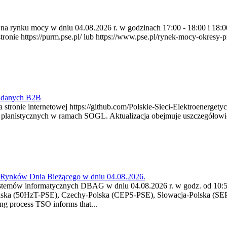
ia na rynku mocy w dniu 04.08.2026 r. w godzinach 17:00 - 18:00 i 1
e https://purm.pse.pl/ lub https://www.pse.pl/rynek-mocy-okresy-prz
y danych B2B
 stronie internetowej https://github.com/Polskie-Sieci-Elektroenerget
ch planistycznych w ramach SOGL. Aktualizacja obejmuje uszczegół
a Rynków Dnia Bieżącego w dniu 04.08.2026.
stemów informatycznych DBAG w dniu 04.08.2026 r. w godz. od 10:55
lska (50HzT-PSE), Czechy-Polska (CEPS-PSE), Słowacja-Polska (SEP
g process TSO informs that...