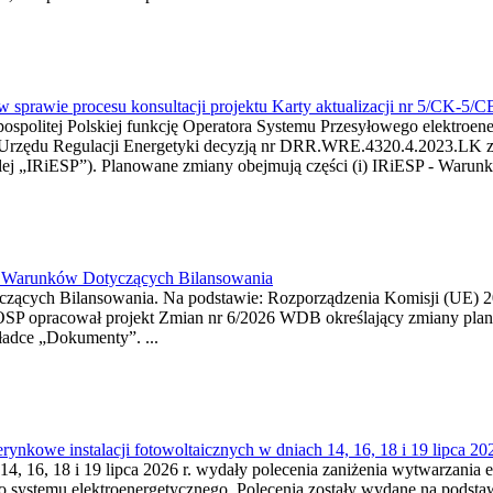
w sprawie procesu konsultacji projektu Karty aktualizacji nr 5/CK-5/
ypospolitej Polskiej funkcję Operatora Systemu Przesyłowego elektroe
a Urzędu Regulacji Energetyki decyzją nr DRR.WRE.4320.4.2023.LK z d
j „IRiESP”). Planowane zmiany obejmują części (i) IRiESP - Warunki 
26 Warunków Dotyczących Bilansowania
ących Bilansowania. Na podstawie: Rozporządzenia Komisji (UE) 2017
OSP opracował projekt Zmian nr 6/2026 WDB określający zmiany pla
ładce „Dokumenty”. ...
kowe instalacji fotowoltaicznych w dniach 14, 16, 18 i 19 lipca 202
4, 16, 18 i 19 lipca 2026 r. wydały polecenia zaniżenia wytwarzania ene
o systemu elektroenergetycznego. Polecenia zostały wydane na podstawi