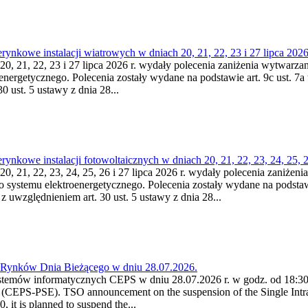
nkowe instalacji wiatrowych w dniach 20, 21, 22, 23 i 27 lipca 2026 
20, 21, 22, 23 i 27 lipca 2026 r. wydały polecenia zaniżenia wytwarzani
nergetycznego. Polecenia zostały wydane na podstawie art. 9c ust. 7a 
0 ust. 5 ustawy z dnia 28...
kowe instalacji fotowoltaicznych w dniach 20, 21, 22, 23, 24, 25, 26
0, 21, 22, 23, 24, 25, 26 i 27 lipca 2026 r. wydały polecenia zaniżenia
o systemu elektroenergetycznego. Polecenia zostały wydane na podstawi
 z uwzględnieniem art. 30 ust. 5 ustawy z dnia 28...
a Rynków Dnia Bieżącego w dniu 28.07.2026.
stemów informatycznych CEPS w dniu 28.07.2026 r. w godz. od 18:30 
(CEPS-PSE). TSO announcement on the suspension of the Single Intra
it is planned to suspend the...