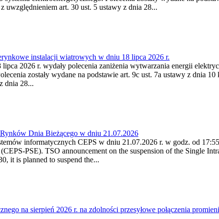
 z uwzględnieniem art. 30 ust. 5 ustawy z dnia 28...
ynkowe instalacji wiatrowych w dniu 18 lipca 2026 r.
lipca 2026 r. wydały polecenia zaniżenia wytwarzania energii elektrycz
cenia zostały wydane na podstawie art. 9c ust. 7a ustawy z dnia 10 k
 dnia 28...
a Rynków Dnia Bieżącego w dniu 21.07.2026
stemów informatycznych CEPS w dniu 21.07.2026 r. w godz. od 17:55 -
(CEPS-PSE). TSO announcement on the suspension of the Single Intra
 it is planned to suspend the...
cznego na sierpień 2026 r. na zdolności przesyłowe połączenia pro