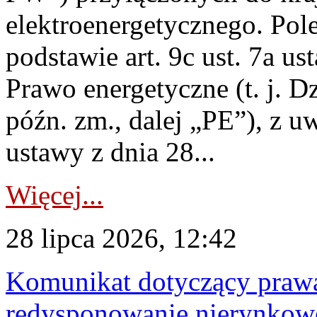
elektroenergetycznego. Pol
podstawie art. 9c ust. 7a us
Prawo energetyczne (t. j. D
późn. zm., dalej „PE”), z u
ustawy z dnia 28...
Więcej...
28 lipca 2026, 12:42
Komunikat dotyczący praw
redysponowanie nierynkowe 