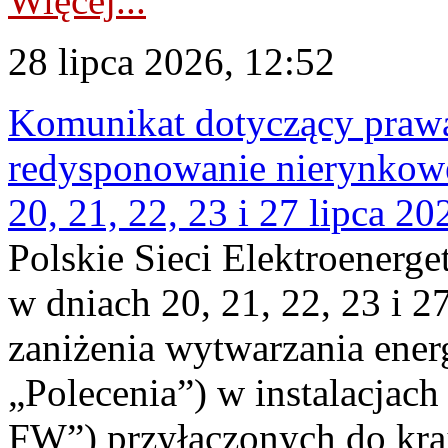
Więcej...
28 lipca 2026, 12:52
Komunikat dotyczący praw
redysponowanie nierynkowe
20, 21, 22, 23 i 27 lipca 202
Polskie Sieci Elektroenerge
w dniach 20, 21, 22, 23 i 2
zaniżenia wytwarzania energi
„Polecenia”) w instalacjach
FW”) przyłączonych do kr