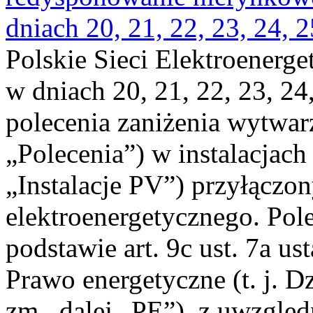
dniach 20, 21, 22, 23, 24, 2
Polskie Sieci Elektroenerge
w dniach 20, 21, 22, 23, 24,
polecenia zaniżenia wytwarz
„Polecenia”) w instalacjach
„Instalacje PV”) przyłączo
elektroenergetycznego. Pol
podstawie art. 9c ust. 7a us
Prawo energetyczne (t. j. Dz
zm., dalej „PE”), z uwzględ