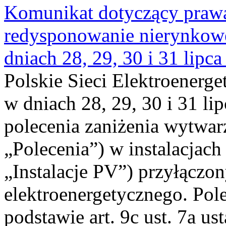
Komunikat dotyczący praw
redysponowanie nierynkowe 
dniach 28, 29, 30 i 31 lipca
Polskie Sieci Elektroenerge
w dniach 28, 29, 30 i 31 lip
polecenia zaniżenia wytwarz
„Polecenia”) w instalacjach
„Instalacje PV”) przyłączo
elektroenergetycznego. Pol
podstawie art. 9c ust. 7a us