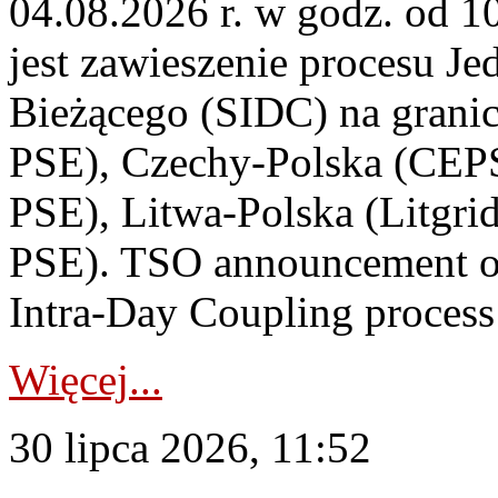
04.08.2026 r. w godz. od 
jest zawieszenie procesu J
Bieżącego (SIDC) na grani
PSE), Czechy-Polska (CEP
PSE), Litwa-Polska (Litgri
PSE). TSO announcement on
Intra-Day Coupling process
Więcej...
30 lipca 2026, 11:52