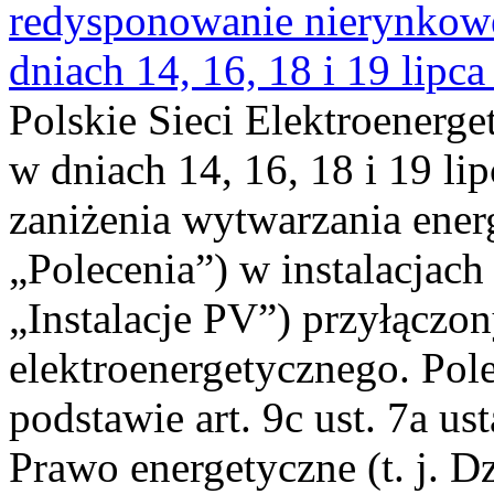
redysponowanie nierynkowe 
dniach 14, 16, 18 i 19 lipca
Polskie Sieci Elektroenerge
w dniach 14, 16, 18 i 19 li
zaniżenia wytwarzania energi
„Polecenia”) w instalacjach
„Instalacje PV”) przyłączo
elektroenergetycznego. Pol
podstawie art. 9c ust. 7a us
Prawo energetyczne (t. j. Dz