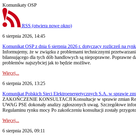
Komunikaty OSP
RSS
(otwiera nowe okno)
6 sierpnia 2026, 14:45
Komunikat OSP z dnia 6 sierpnia 2026 r. dotyczący rozliczeń na rynku
Informujemy, że w związku z problemami technicznymi przetwarzani
bilansującego dla tych dób handlowych są niepoprawne. Poprawne dane
problemów najszybciej jak to będzie możliwe.
Więcej...
6 sierpnia 2026, 13:25
Komunikat Polskich Sieci Elektroenergetycznych S.A. w sprawie z
ZAKOŃCZENIE KONSULTACJI Konsultacje w sprawie zmian Regula
UWAG PSE dokonały analizy zgłoszonych uwag. Szczegółowe informac
Regulaminu rynku mocy Po zakończeniu konsultacji zostały przygoto
Więcej...
6 sierpnia 2026, 09:11