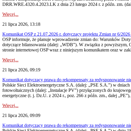
DRR.WRE.4320.4.2023.LK z dnia 23 lutego 2024 r. z późn. zm. (dale
Więcej...
21 lipca 2026, 13:18
Komunikat OSP z 21.07.2026 r. dotyczący projektu Zmian nr 6/20
OSP informuje, że planuje wprowadzenie zmian do: Warunków Dotycz
dotyczące bilansowania (dalej: „WDB”). W związku z powyższym, 
stronie internetowej OSP wraz z niniejszym komunikatem oraz w zak
Więcej...
21 lipca 2026, 09:19
Komunikat dotyczący prawa do rekompensaty za redysponowanie nieryn
Polskie Sieci Elektroenergetyczne S.A. (dalej: „PSE S.A.”) w dniach 1
fotowoltaicznych (dalej: „Instalacje PV”) przyłączonych do krajoweg
energetyczne (t. j. Dz.U. z 2024 r., poz. 266 z późn. zm., dalej „PE”),
Więcej...
21 lipca 2026, 09:09
Komunikat dotyczący prawa do rekompensaty za redysponowanie nier
Polskie Sieci Elektroenergetyczne S.A. (dalej: „PSE S.A.”) w dniu 18 