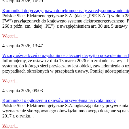
5 sierpnia 2026, 10:29
Komunikat dotyczący prawa do rekompensaty za redysponowanie nier
Polskie Sieci Elektroenergetyczne S.A. (dalej: „PSE S.A.”) w dniu 28 
FW”) przyłączonych do krajowego systemu elektroenergetycznego. Pole
266 z późn. zm., dalej „PE”), z uwzględnieniem art. 30 ust. 5 ustawy z
Więcej...
4 sierpnia 2026, 13:47
Wzory oświadczeń o uzyskaniu ostatecznej decyzji o pozwoleniu na
Informujemy, że ustawa z dnia 13 marca 2026 r. o zmianie ustawy – 
systemu, do którego sieci przyłączany jest obiekt, zawiadomienia o 
przypadkach określonych w przepisach ustawy. Poniżej udostępniam
Więcej...
4 sierpnia 2026, 09:03
Komunikat o ogłoszeniu okresów przywołania na rynku mocy
Polskie Sieci Elektroenergetyczne S.A. ogłaszają okresy przywołan
wyznaczenie skorygowanego obowiązku mocowego dostępne są na stroni
2017 r. o rynku...
Więcej...