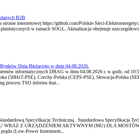
y danych B2B
 stronie internetowej https://github.com/Polskie-Sieci-Elektroenerget
ch planistycznych w ramach SOGL. Aktualizacja obejmuje uszczegół
a Rynków Dnia Bieżącego w dniu 04.08.2026.
stemów informatycznych DBAG w dniu 04.08.2026 r. w godz. od 10:55
lska (50HzT-PSE), Czechy-Polska (CEPS-PSE), Słowacja-Polska (SEP
g process TSO informs that...
ową Standardową Specyfikację Techniczną . Standardowa Specyfi
 WRAZ Z URZĄDZENIEM AKTYWNYM (MU) DLA MOSTÓW SZYN
u prądu (Low-Power Instrument...