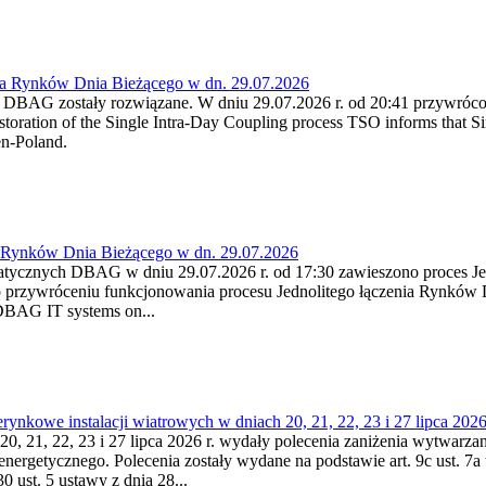
ia Rynków Dnia Bieżącego w dn. 29.07.2026
h DBAG zostały rozwiązane. W dniu 29.07.2026 r. od 20:41 przywróco
ration of the Single Intra-Day Coupling process TSO informs that Si
en-Poland.
a Rynków Dnia Bieżącego w dn. 29.07.2026
atycznych DBAG w dniu 29.07.2026 r. od 17:30 zawieszono proces Je
przywróceniu funkcjonowania procesu Jednolitego łączenia Rynków D
 DBAG IT systems on...
nkowe instalacji wiatrowych w dniach 20, 21, 22, 23 i 27 lipca 2026 
20, 21, 22, 23 i 27 lipca 2026 r. wydały polecenia zaniżenia wytwarzani
nergetycznego. Polecenia zostały wydane na podstawie art. 9c ust. 7a 
0 ust. 5 ustawy z dnia 28...