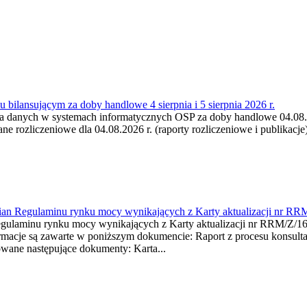
 bilansującym za doby handlowe 4 sierpnia i 5 sierpnia 2026 r.
a danych w systemach informatycznych OSP za doby handlowe 04.08.202
 rozliczeniowe dla 04.08.2026 r. (raporty rozliczeniowe i publikacje)
mian Regulaminu rynku mocy wynikających z Karty aktualizacji nr RR
minu rynku mocy wynikających z Karty aktualizacji nr RRM/Z/
je są zawarte w poniższym dokumencie: Raport z procesu konsultacj
wane następujące dokumenty: Karta...