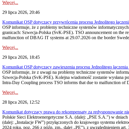
Więcej...
29 lipca 2026, 20:46
Komunikat OSP dotyczący przywrócenia procesu Jednolitego łączen
OSP informuje, że z problemy techniczne systemów informatycznyc
granicach: Szwecja-Polska (SvK-PSE). TSO announcement on the resto
malfunction of DBAG IT systems at 29.07.2026 on the border Swed
Więcej...
29 lipca 2026, 18:45
Komunikat OSP dotyczący zawieszenia procesu Jednolitego łączeni
OSP informuje, że z uwagi na problemy techniczne systemów inform
Szwecja-Polska (SvK-PSE). Kolejna wiadomość zostanie wysłana po 
Intra-Day Coupling process TSO informs that due to malfunction of
Więcej...
28 lipca 2026, 12:52
Komunikat dotyczący prawa do rekompensaty za redysponowanie niery
Polskie Sieci Elektroenergetyczne S.A. (dalej: „PSE S.A.”) w dniach 
(dalej: „Instalacje FW”) przyłączonych do krajowego systemu elektroe
2024 roku, poz. 266 z późn. zm., dalej „PE”), z uwzględnieniem art. 3