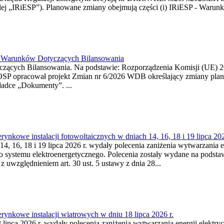
j „IRiESP”). Planowane zmiany obejmują części (i) IRiESP - Warunki 
26 Warunków Dotyczących Bilansowania
ących Bilansowania. Na podstawie: Rozporządzenia Komisji (UE) 2017
OSP opracował projekt Zmian nr 6/2026 WDB określający zmiany pla
ładce „Dokumenty”. ...
kowe instalacji fotowoltaicznych w dniach 14, 16, 18 i 19 lipca 202
4, 16, 18 i 19 lipca 2026 r. wydały polecenia zaniżenia wytwarzania ene
o systemu elektroenergetycznego. Polecenia zostały wydane na podstawi
 z uwzględnieniem art. 30 ust. 5 ustawy z dnia 28...
ynkowe instalacji wiatrowych w dniu 18 lipca 2026 r.
lipca 2026 r. wydały polecenia zaniżenia wytwarzania energii elektrycz