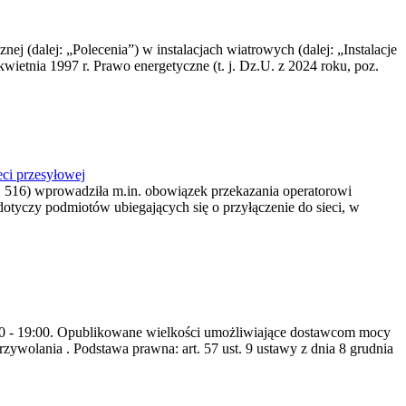
nej (dalej: „Polecenia”) w instalacjach wiatrowych (dalej: „Instalacje
wietnia 1997 r. Prawo energetyczne (t. j. Dz.U. z 2024 roku, poz.
ci przesyłowej
z. 516) wprowadziła m.in. obowiązek przekazania operatorowi
dotyczy podmiotów ubiegających się o przyłączenie do sieci, w
8:00 - 19:00. Opublikowane wielkości umożliwiające dostawcom mocy
ywolania . Podstawa prawna: art. 57 ust. 9 ustawy z dnia 8 grudnia