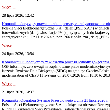
Więcej...
28 lipca 2026, 12:42
Komunikat dotyczący prawa do rekompensaty za redysponowanie nieryn
Polskie Sieci Elektroenergetyczne S.A. (dalej: „PSE S.A.”) w dniach 2
fotowoltaicznych (dalej: „Instalacje PV”) przyłączonych do krajoweg
energetyczne (t. j. Dz.U. z 2024 r., poz. 266 z późn. zm., dalej „PE”),
Więcej...
24 lipca 2026, 13:54
Komunikat OSP dotyczący zawieszenia procesu Jednolitego łączeni
OSP informuje, że z uwagi na zaplanowane prace modernizacyjne sy
łączenia Rynków Dnia Bieżącego (SIDC) na granicy: Czechy-Polska 
modernization of CEPS IT systems on 28.07.2026 from 18:30 to 20:30, 
Więcej...
21 lipca 2026, 14:37
Komunikat Operatora Systemu Przesyłowego z dnia 21 lipca 2026 r. 
Polskie Sieci Elektroenergetyczne S.A., pełniące na obszarze Rzecz
Ruchu i Eksploatacji Sieci Przesyłowej, zatwierdzonej przez Prezes