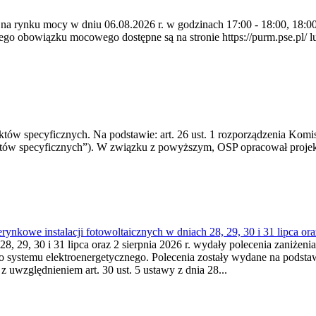
 na rynku mocy w dniu 06.08.2026 r. w godzinach 17:00 - 18:00, 18:00 
 obowiązku mocowego dostępne są na stronie https://purm.pse.pl/ lu
 specyficznych. Na podstawie: art. 26 ust. 1 rozporządzenia Komisji
któw specyficznych”). W związku z powyższym, OSP opracował proje
kowe instalacji fotowoltaicznych w dniach 28, 29, 30 i 31 lipca ora
8, 29, 30 i 31 lipca oraz 2 sierpnia 2026 r. wydały polecenia zaniżenia
o systemu elektroenergetycznego. Polecenia zostały wydane na podstawi
 z uwzględnieniem art. 30 ust. 5 ustawy z dnia 28...