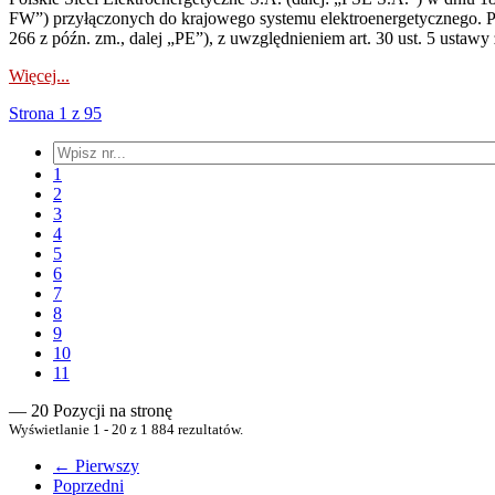
FW”) przyłączonych do krajowego systemu elektroenergetycznego. Pole
266 z późn. zm., dalej „PE”), z uwzględnieniem art. 30 ust. 5 ustawy z
Więcej...
Strona 1 z 95
1
2
3
4
5
6
7
8
9
10
11
— 20 Pozycji na stronę
Wyświetlanie 1 - 20 z 1 884 rezultatów.
← Pierwszy
Poprzedni