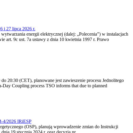
 i 27 lipca 2026 r.
 wytwarzania energii elektrycznej (dalej: „Polecenia”) w instalacjach
e art. 9c ust. 7a ustawy z dnia 10 kwietnia 1997 r. Prawo
do 20:30 (CET), planowane jest zawieszenie procesu Jednolitego
-Day Coupling process TSO informs that due to planned
CB-4/2026 IRiESP
nergetycznego (OSP), planują wprowadzenie zmian do Instrukcji
nia 19 stycznia 2024 r. oraz decyzją nr