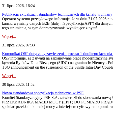
31 lipca 2026, 16:24
Publikacja aktualizacji standardów technicznych dla kanału wymian
Operator systemu przesyłowego informuje, że w dniu 31.07.2026 r. na
kanału wymiany danych B2B (dalej: „Specyfikacja API”) dla dany
tego strumienia, w tym doprecyzowania wynikające z pytań...
Więcej...
31 lipca 2026, 07:33
Komunikat OSP dotyczący zawieszenia procesu Jednolitego łączeni
OSP informuje, że z uwagi na zaplanowane prace modernizacyjne sy
łączenia Rynków Dnia Bieżącego (SIDC) na granicach: Niemcy - Po
TSO announcement on the suspension of the Single Intra-Day Couplin
Więcej...
30 lipca 2026, 11:52
Nowa standardowa specyfikacja techniczna w PSE
Komitet Standaryzacyjny PSE S.A. zatwierdził do stosowania n
PRZEKŁADNIKA MAŁEJ MOCY (LPIT) DO POMIARU PRĄDU
spełniać przekładniki małej mocy z interfejsem cyfrowym do pomiar