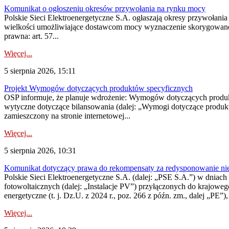
Komunikat o ogłoszeniu okresów przywołania na rynku mocy
Polskie Sieci Elektroenergetyczne S.A. ogłaszają okresy przywołania
wielkości umożliwiające dostawcom mocy wyznaczenie skorygowanego
prawna: art. 57...
Więcej...
5 sierpnia 2026, 15:11
Projekt Wymogów dotyczących produktów specyficznych
OSP informuje, że planuje wdrożenie: Wymogów dotyczących produktów
wytyczne dotyczące bilansowania (dalej: „Wymogi dotyczące produ
zamieszczony na stronie internetowej...
Więcej...
5 sierpnia 2026, 10:31
Komunikat dotyczący prawa do rekompensaty za redysponowanie nieryn
Polskie Sieci Elektroenergetyczne S.A. (dalej: „PSE S.A.”) w dniach 2
fotowoltaicznych (dalej: „Instalacje PV”) przyłączonych do krajoweg
energetyczne (t. j. Dz.U. z 2024 r., poz. 266 z późn. zm., dalej „PE”),
Więcej...