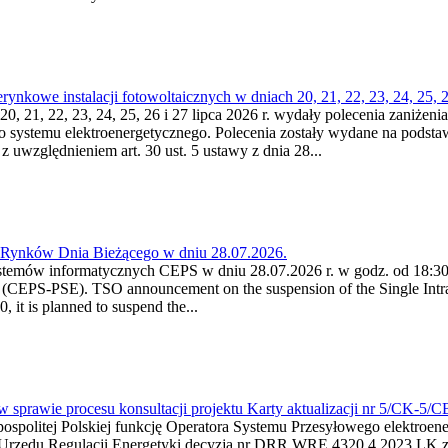
kowe instalacji fotowoltaicznych w dniach 20, 21, 22, 23, 24, 25, 26
0, 21, 22, 23, 24, 25, 26 i 27 lipca 2026 r. wydały polecenia zaniżenia
o systemu elektroenergetycznego. Polecenia zostały wydane na podstawi
 z uwzględnieniem art. 30 ust. 5 ustawy z dnia 28...
a Rynków Dnia Bieżącego w dniu 28.07.2026.
stemów informatycznych CEPS w dniu 28.07.2026 r. w godz. od 18:30 
(CEPS-PSE). TSO announcement on the suspension of the Single Intra
it is planned to suspend the...
w sprawie procesu konsultacji projektu Karty aktualizacji nr 5/CK-5/
ypospolitej Polskiej funkcję Operatora Systemu Przesyłowego elektroe
a Urzędu Regulacji Energetyki decyzją nr DRR.WRE.4320.4.2023.LK z d