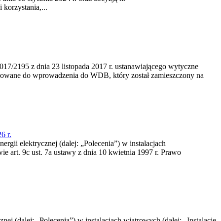
korzystania,...
/2195 z dnia 23‍ listopada 2017 r. ustanawiającego wytyczne
nowane do wprowadzenia do WDB, który został zamieszczony na
6 r.
rgii elektrycznej (dalej: „Polecenia”) w instalacjach
e art. 9c ust. 7a ustawy z dnia 10 kwietnia 1997 r. Prawo
nej (dalej: „Polecenia”) w instalacjach wiatrowych (dalej: „Instalacje