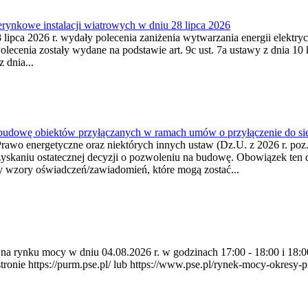
ynkowe instalacji wiatrowych w dniu 28 lipca 2026
lipca 2026 r. wydały polecenia zaniżenia wytwarzania energii elektrycz
cenia zostały wydane na podstawie art. 9c ust. 7a ustawy z dnia 10 k
 dnia...
 budowę obiektów przyłączanych w ramach umów o przyłączenie do sie
Prawo energetyczne oraz niektórych innych ustaw (Dz.U. z 2026 r. po
uzyskaniu ostatecznej decyzji o pozwoleniu na budowę. Obowiązek ten 
y wzory oświadczeń/zawiadomień, które mogą zostać...
ia na rynku mocy w dniu 04.08.2026 r. w godzinach 17:00 - 18:00 i 1
e https://purm.pse.pl/ lub https://www.pse.pl/rynek-mocy-okresy-prz