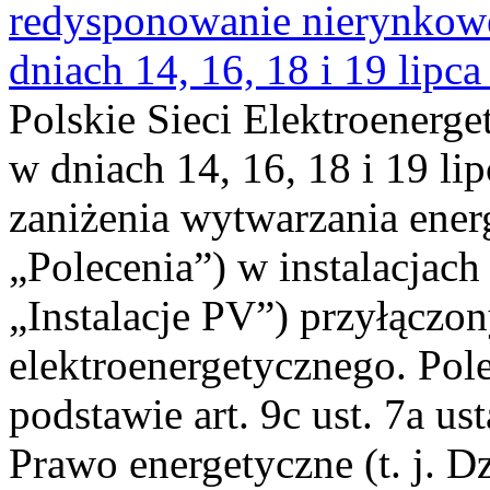
redysponowanie nierynkowe 
dniach 14, 16, 18 i 19 lipca
Polskie Sieci Elektroenerge
w dniach 14, 16, 18 i 19 li
zaniżenia wytwarzania energi
„Polecenia”) w instalacjach
„Instalacje PV”) przyłączo
elektroenergetycznego. Pol
podstawie art. 9c ust. 7a us
Prawo energetyczne (t. j. Dz