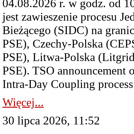
04.08.2026 r. w godz. od 
jest zawieszenie procesu J
Bieżącego (SIDC) na grani
PSE), Czechy-Polska (CEP
PSE), Litwa-Polska (Litgri
PSE). TSO announcement on
Intra-Day Coupling process
Więcej...
30 lipca 2026, 11:52