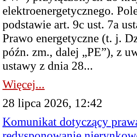
elektroenergetycznego. Pol
podstawie art. 9c ust. 7a us
Prawo energetyczne (t. j. D
późn. zm., dalej „PE”), z u
ustawy z dnia 28...
Więcej...
28 lipca 2026, 12:42
Komunikat dotyczący praw
redysponowanie nierynkowe 