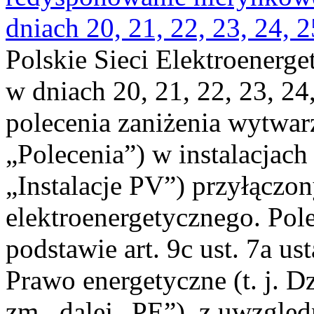
dniach 20, 21, 22, 23, 24, 2
Polskie Sieci Elektroenerge
w dniach 20, 21, 22, 23, 24,
polecenia zaniżenia wytwarz
„Polecenia”) w instalacjach
„Instalacje PV”) przyłączo
elektroenergetycznego. Pol
podstawie art. 9c ust. 7a us
Prawo energetyczne (t. j. Dz
zm., dalej „PE”), z uwzględ