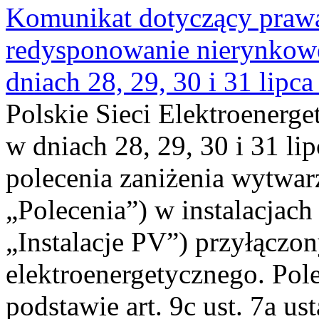
Komunikat dotyczący praw
redysponowanie nierynkowe 
dniach 28, 29, 30 i 31 lipca
Polskie Sieci Elektroenerge
w dniach 28, 29, 30 i 31 lip
polecenia zaniżenia wytwarz
„Polecenia”) w instalacjach
„Instalacje PV”) przyłączo
elektroenergetycznego. Pol
podstawie art. 9c ust. 7a us