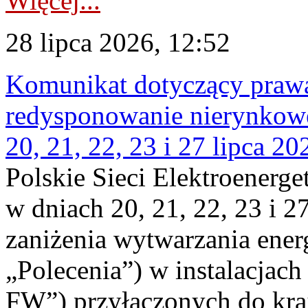
Więcej...
28 lipca 2026, 12:52
Komunikat dotyczący praw
redysponowanie nierynkowe
20, 21, 22, 23 i 27 lipca 202
Polskie Sieci Elektroenerge
w dniach 20, 21, 22, 23 i 2
zaniżenia wytwarzania energi
„Polecenia”) w instalacjach
FW”) przyłączonych do kr