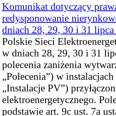
Komunikat dotyczący praw
redysponowanie nierynkowe 
dniach 28, 29, 30 i 31 lipca
Polskie Sieci Elektroenerge
w dniach 28, 29, 30 i 31 lip
polecenia zaniżenia wytwarz
„Polecenia”) w instalacjach
„Instalacje PV”) przyłączo
elektroenergetycznego. Pol
podstawie art. 9c ust. 7a us