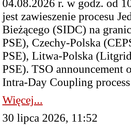
04.08.2026 r. w godz. od 
jest zawieszenie procesu J
Bieżącego (SIDC) na grani
PSE), Czechy-Polska (CEP
PSE), Litwa-Polska (Litgri
PSE). TSO announcement on
Intra-Day Coupling process
Więcej...
30 lipca 2026, 11:52