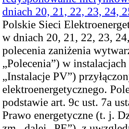
dniach 20, 21, 22, 23, 24, 2
Polskie Sieci Elektroenerge
w dniach 20, 21, 22, 23, 24,
polecenia zaniżenia wytwarz
„Polecenia”) w instalacjach
„Instalacje PV”) przyłączo
elektroenergetycznego. Pol
podstawie art. 9c ust. 7a us
Prawo energetyczne (t. j. Dz
zm., dalej „PE”), z uwzględ