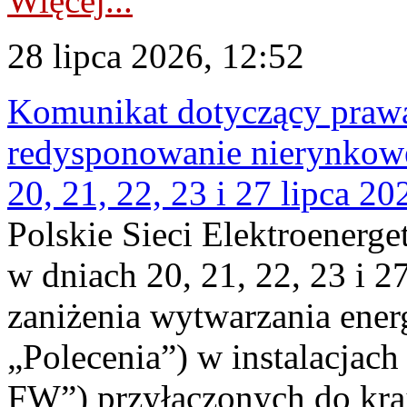
Więcej...
28 lipca 2026, 12:52
Komunikat dotyczący praw
redysponowanie nierynkowe
20, 21, 22, 23 i 27 lipca 202
Polskie Sieci Elektroenerge
w dniach 20, 21, 22, 23 i 2
zaniżenia wytwarzania energi
„Polecenia”) w instalacjach
FW”) przyłączonych do kr