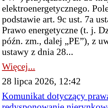
elektroenergetycznego. Pol
podstawie art. 9c ust. 7a us
Prawo energetyczne (t. j. D
późn. zm., dalej „PE”), z u
ustawy z dnia 28...
Więcej...
28 lipca 2026, 12:42
Komunikat dotyczący praw
redysponowanie nierynkowe 