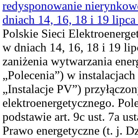
redysponowanie nierynkowe 
dniach 14, 16, 18 i 19 lipca
Polskie Sieci Elektroenerge
w dniach 14, 16, 18 i 19 li
zaniżenia wytwarzania energi
„Polecenia”) w instalacjach
„Instalacje PV”) przyłączo
elektroenergetycznego. Pol
podstawie art. 9c ust. 7a us
Prawo energetyczne (t. j. Dz