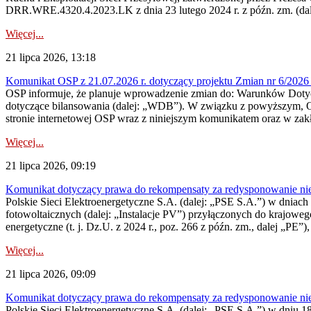
DRR.WRE.4320.4.2023.LK z dnia 23 lutego 2024 r. z późn. zm. (dale
Więcej...
21 lipca 2026, 13:18
Komunikat OSP z 21.07.2026 r. dotyczący projektu Zmian nr 6/20
OSP informuje, że planuje wprowadzenie zmian do: Warunków Dotycz
dotyczące bilansowania (dalej: „WDB”). W związku z powyższym, 
stronie internetowej OSP wraz z niniejszym komunikatem oraz w zak
Więcej...
21 lipca 2026, 09:19
Komunikat dotyczący prawa do rekompensaty za redysponowanie nieryn
Polskie Sieci Elektroenergetyczne S.A. (dalej: „PSE S.A.”) w dniach 1
fotowoltaicznych (dalej: „Instalacje PV”) przyłączonych do krajoweg
energetyczne (t. j. Dz.U. z 2024 r., poz. 266 z późn. zm., dalej „PE”),
Więcej...
21 lipca 2026, 09:09
Komunikat dotyczący prawa do rekompensaty za redysponowanie nier
Polskie Sieci Elektroenergetyczne S.A. (dalej: „PSE S.A.”) w dniu 18 