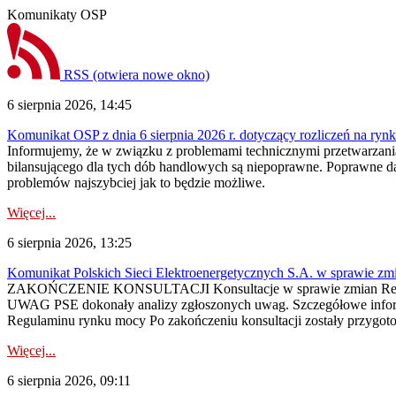
Komunikaty OSP
RSS
(otwiera nowe okno)
6 sierpnia 2026, 14:45
Komunikat OSP z dnia 6 sierpnia 2026 r. dotyczący rozliczeń na rynku
Informujemy, że w związku z problemami technicznymi przetwarzani
bilansującego dla tych dób handlowych są niepoprawne. Poprawne dane
problemów najszybciej jak to będzie możliwe.
Więcej...
6 sierpnia 2026, 13:25
Komunikat Polskich Sieci Elektroenergetycznych S.A. w sprawie z
ZAKOŃCZENIE KONSULTACJI Konsultacje w sprawie zmian Regula
UWAG PSE dokonały analizy zgłoszonych uwag. Szczegółowe informac
Regulaminu rynku mocy Po zakończeniu konsultacji zostały przygoto
Więcej...
6 sierpnia 2026, 09:11