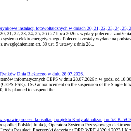
kowe instalacji fotowoltaicznych w dniach 20, 21, 22, 23, 24, 25, 26
0, 21, 22, 23, 24, 25, 26 i 27 lipca 2026 r. wydały polecenia zaniżenia
o systemu elektroenergetycznego. Polecenia zostały wydane na podstawi
 z uwzględnieniem art. 30 ust. 5 ustawy z dnia 28...
a Rynków Dnia Bieżącego w dniu 28.07.2026.
stemów informatycznych CEPS w dniu 28.07.2026 r. w godz. od 18:30 
(CEPS-PSE). TSO announcement on the suspension of the Single Intra
it is planned to suspend the...
w sprawie procesu konsultacji projektu Karty aktualizacji nr 5/CK-5/
ypospolitej Polskiej funkcję Operatora Systemu Przesyłowego elektroe
a Urzędu Regulacji Energetyki decyzją nr DRR.WRE.4320.4.2023.LK z d