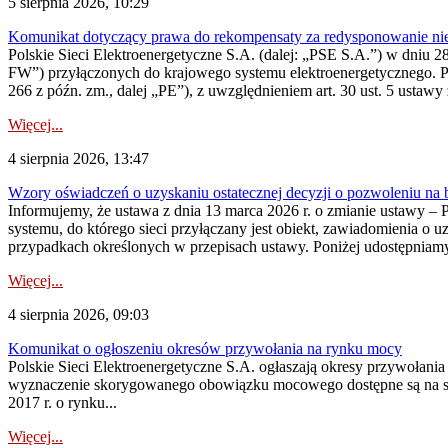
5 sierpnia 2026, 10:29
Komunikat dotyczący prawa do rekompensaty za redysponowanie nier
Polskie Sieci Elektroenergetyczne S.A. (dalej: „PSE S.A.”) w dniu 28 
FW”) przyłączonych do krajowego systemu elektroenergetycznego. Pole
266 z późn. zm., dalej „PE”), z uwzględnieniem art. 30 ust. 5 ustawy z
Więcej...
4 sierpnia 2026, 13:47
Wzory oświadczeń o uzyskaniu ostatecznej decyzji o pozwoleniu na
Informujemy, że ustawa z dnia 13 marca 2026 r. o zmianie ustawy – 
systemu, do którego sieci przyłączany jest obiekt, zawiadomienia o 
przypadkach określonych w przepisach ustawy. Poniżej udostępniam
Więcej...
4 sierpnia 2026, 09:03
Komunikat o ogłoszeniu okresów przywołania na rynku mocy
Polskie Sieci Elektroenergetyczne S.A. ogłaszają okresy przywołan
wyznaczenie skorygowanego obowiązku mocowego dostępne są na stroni
2017 r. o rynku...
Więcej...