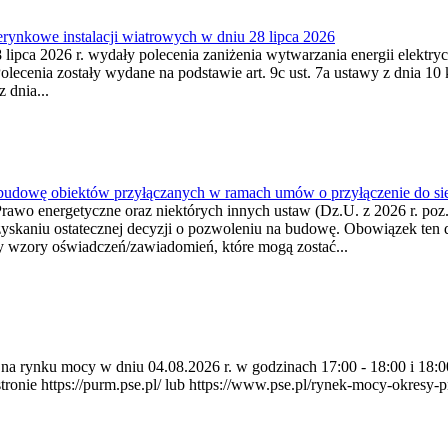
ynkowe instalacji wiatrowych w dniu 28 lipca 2026
lipca 2026 r. wydały polecenia zaniżenia wytwarzania energii elektrycz
cenia zostały wydane na podstawie art. 9c ust. 7a ustawy z dnia 10 k
 dnia...
 budowę obiektów przyłączanych w ramach umów o przyłączenie do sie
Prawo energetyczne oraz niektórych innych ustaw (Dz.U. z 2026 r. po
uzyskaniu ostatecznej decyzji o pozwoleniu na budowę. Obowiązek ten 
y wzory oświadczeń/zawiadomień, które mogą zostać...
ia na rynku mocy w dniu 04.08.2026 r. w godzinach 17:00 - 18:00 i 1
e https://purm.pse.pl/ lub https://www.pse.pl/rynek-mocy-okresy-prz