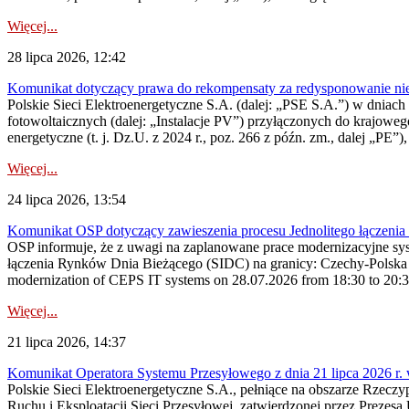
Więcej...
28 lipca 2026, 12:42
Komunikat dotyczący prawa do rekompensaty za redysponowanie nieryn
Polskie Sieci Elektroenergetyczne S.A. (dalej: „PSE S.A.”) w dniach 2
fotowoltaicznych (dalej: „Instalacje PV”) przyłączonych do krajoweg
energetyczne (t. j. Dz.U. z 2024 r., poz. 266 z późn. zm., dalej „PE”),
Więcej...
24 lipca 2026, 13:54
Komunikat OSP dotyczący zawieszenia procesu Jednolitego łączeni
OSP informuje, że z uwagi na zaplanowane prace modernizacyjne sy
łączenia Rynków Dnia Bieżącego (SIDC) na granicy: Czechy-Polska 
modernization of CEPS IT systems on 28.07.2026 from 18:30 to 20:30, 
Więcej...
21 lipca 2026, 14:37
Komunikat Operatora Systemu Przesyłowego z dnia 21 lipca 2026 r. 
Polskie Sieci Elektroenergetyczne S.A., pełniące na obszarze Rzecz
Ruchu i Eksploatacji Sieci Przesyłowej, zatwierdzonej przez Prezes