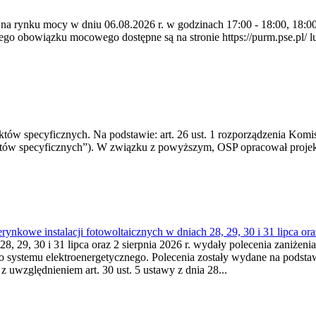
 na rynku mocy w dniu 06.08.2026 r. w godzinach 17:00 - 18:00, 18:00 
 obowiązku mocowego dostępne są na stronie https://purm.pse.pl/ lu
 specyficznych. Na podstawie: art. 26 ust. 1 rozporządzenia Komisji
któw specyficznych”). W związku z powyższym, OSP opracował proje
kowe instalacji fotowoltaicznych w dniach 28, 29, 30 i 31 lipca ora
8, 29, 30 i 31 lipca oraz 2 sierpnia 2026 r. wydały polecenia zaniżenia
o systemu elektroenergetycznego. Polecenia zostały wydane na podstawi
 z uwzględnieniem art. 30 ust. 5 ustawy z dnia 28...