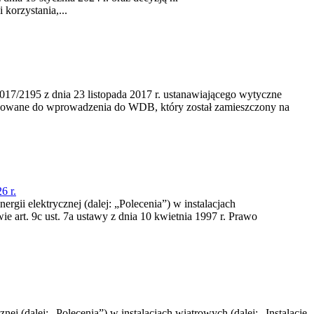
korzystania,...
/2195 z dnia 23‍ listopada 2017 r. ustanawiającego wytyczne
nowane do wprowadzenia do WDB, który został zamieszczony na
6 r.
rgii elektrycznej (dalej: „Polecenia”) w instalacjach
e art. 9c ust. 7a ustawy z dnia 10 kwietnia 1997 r. Prawo
nej (dalej: „Polecenia”) w instalacjach wiatrowych (dalej: „Instalacje