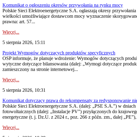
Komunikat o ogłoszeniu okresów przywołania na rynku mocy
Polskie Sieci Elektroenergetyczne S.A. ogłaszają okresy przywołania
wielkości umożliwiające dostawcom mocy wyznaczenie skorygowanego
prawna: art. 57...
Więcej...
5 sierpnia 2026, 15:11
Projekt Wymogów dotyczących produktów specyficznych
OSP informuje, że planuje wdrożenie: Wymogów dotyczących produktów
wytyczne dotyczące bilansowania (dalej: „Wymogi dotyczące produ
zamieszczony na stronie internetowej...
Więcej...
5 sierpnia 2026, 10:31
Komunikat dotyczący prawa do rekompensaty za redysponowanie nieryn
Polskie Sieci Elektroenergetyczne S.A. (dalej: „PSE S.A.”) w dniach 2
fotowoltaicznych (dalej: „Instalacje PV”) przyłączonych do krajoweg
energetyczne (t. j. Dz.U. z 2024 r., poz. 266 z późn. zm., dalej „PE”),
Więcej...