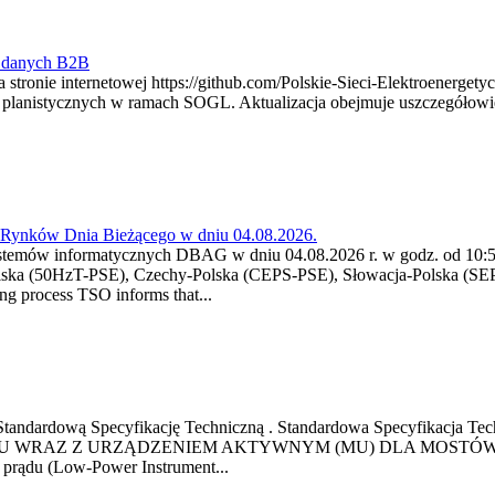
y danych B2B
 stronie internetowej https://github.com/Polskie-Sieci-Elektroenerget
ch planistycznych w ramach SOGL. Aktualizacja obejmuje uszczegół
a Rynków Dnia Bieżącego w dniu 04.08.2026.
stemów informatycznych DBAG w dniu 04.08.2026 r. w godz. od 10:55
lska (50HzT-PSE), Czechy-Polska (CEPS-PSE), Słowacja-Polska (SEP
g process TSO informs that...
ową Standardową Specyfikację Techniczną . Standardowa Specyfi
 WRAZ Z URZĄDZENIEM AKTYWNYM (MU) DLA MOSTÓW SZYN
u prądu (Low-Power Instrument...