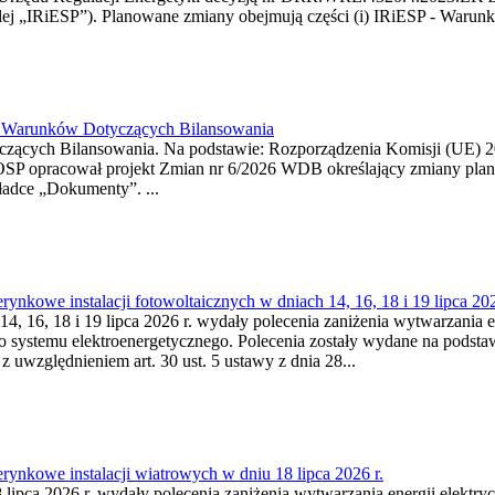
j „IRiESP”). Planowane zmiany obejmują części (i) IRiESP - Warunki 
26 Warunków Dotyczących Bilansowania
ących Bilansowania. Na podstawie: Rozporządzenia Komisji (UE) 2017
OSP opracował projekt Zmian nr 6/2026 WDB określający zmiany pla
ładce „Dokumenty”. ...
kowe instalacji fotowoltaicznych w dniach 14, 16, 18 i 19 lipca 202
4, 16, 18 i 19 lipca 2026 r. wydały polecenia zaniżenia wytwarzania ene
o systemu elektroenergetycznego. Polecenia zostały wydane na podstawi
 z uwzględnieniem art. 30 ust. 5 ustawy z dnia 28...
ynkowe instalacji wiatrowych w dniu 18 lipca 2026 r.
lipca 2026 r. wydały polecenia zaniżenia wytwarzania energii elektrycz