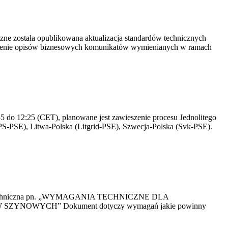
yczne została opublikowana aktualizacja standardów technicznych
owienie opisów biznesowych komunikatów wymienianych w ramach
 do 12:25 (CET), planowane jest zawieszenie procesu Jednolitego
S-PSE), Litwa-Polska (Litgrid-PSE), Szwecja-Polska (Svk-PSE).
kacja Techniczna pn. „WYMAGANIA TECHNICZNE DLA
OWYCH” Dokument dotyczy wymagań jakie powinny