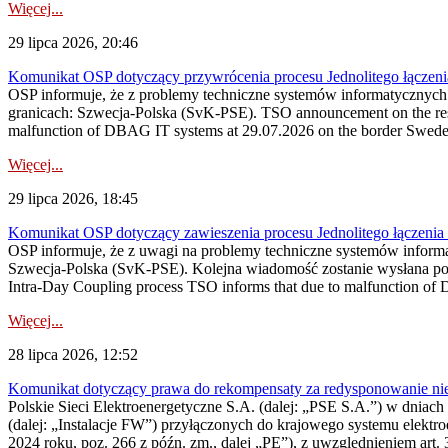
Więcej...
29 lipca 2026, 20:46
Komunikat OSP dotyczący przywrócenia procesu Jednolitego łączen
OSP informuje, że z problemy techniczne systemów informatycznyc
granicach: Szwecja-Polska (SvK-PSE). TSO announcement on the resto
malfunction of DBAG IT systems at 29.07.2026 on the border Swed
Więcej...
29 lipca 2026, 18:45
Komunikat OSP dotyczący zawieszenia procesu Jednolitego łączeni
OSP informuje, że z uwagi na problemy techniczne systemów inform
Szwecja-Polska (SvK-PSE). Kolejna wiadomość zostanie wysłana po 
Intra-Day Coupling process TSO informs that due to malfunction of
Więcej...
28 lipca 2026, 12:52
Komunikat dotyczący prawa do rekompensaty za redysponowanie niery
Polskie Sieci Elektroenergetyczne S.A. (dalej: „PSE S.A.”) w dniach 
(dalej: „Instalacje FW”) przyłączonych do krajowego systemu elektroe
2024 roku, poz. 266 z późn. zm., dalej „PE”), z uwzględnieniem art. 3