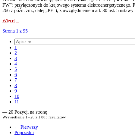
FW”) przyłączonych do krajowego systemu elektroenergetycznego. Pole
266 z późn. zm., dalej „PE”), z uwzględnieniem art. 30 ust. 5 ustawy z
Więcej...
Strona 1 z 95
1
2
3
4
5
6
7
8
9
10
11
— 20 Pozycji na stronę
Wyświetlanie 1 - 20 z 1 885 rezultatów.
← Pierwszy
Poprzedni