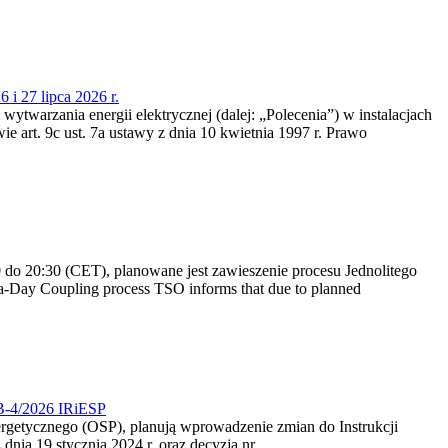
 i 27 lipca 2026 r.
 wytwarzania energii elektrycznej (dalej: „Polecenia”) w instalacjach
e art. 9c ust. 7a ustawy z dnia 10 kwietnia 1997 r. Prawo
do 20:30 (CET), planowane jest zawieszenie procesu Jednolitego
-Day Coupling process TSO informs that due to planned
CB-4/2026 IRiESP
nergetycznego (OSP), planują wprowadzenie zmian do Instrukcji
nia 19 stycznia 2024 r. oraz decyzją nr