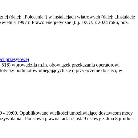
nej (dalej: „Polecenia”) w instalacjach wiatrowych (dalej: „Instalacje
wietnia 1997 r. Prawo energetyczne (t. j. Dz.U. z 2024 roku, poz.
ci przesyłowej
z. 516) wprowadziła m.in. obowiązek przekazania operatorowi
dotyczy podmiotów ubiegających się o przyłączenie do sieci, w
8:00 - 19:00. Opublikowane wielkości umożliwiające dostawcom mocy
ywolania . Podstawa prawna: art. 57 ust. 9 ustawy z dnia 8 grudnia