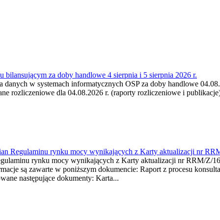
 bilansującym za doby handlowe 4 sierpnia i 5 sierpnia 2026 r.
a danych w systemach informatycznych OSP za doby handlowe 04.08.202
 rozliczeniowe dla 04.08.2026 r. (raporty rozliczeniowe i publikacje)
mian Regulaminu rynku mocy wynikających z Karty aktualizacji nr RR
minu rynku mocy wynikających z Karty aktualizacji nr RRM/Z/
je są zawarte w poniższym dokumencie: Raport z procesu konsultacj
wane następujące dokumenty: Karta...