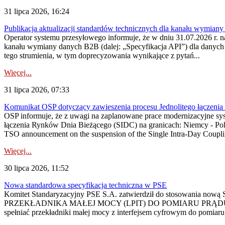
31 lipca 2026, 16:24
Publikacja aktualizacji standardów technicznych dla kanału wymian
Operator systemu przesyłowego informuje, że w dniu 31.07.2026 r. na
kanału wymiany danych B2B (dalej: „Specyfikacja API”) dla dany
tego strumienia, w tym doprecyzowania wynikające z pytań...
Więcej...
31 lipca 2026, 07:33
Komunikat OSP dotyczący zawieszenia procesu Jednolitego łączeni
OSP informuje, że z uwagi na zaplanowane prace modernizacyjne sy
łączenia Rynków Dnia Bieżącego (SIDC) na granicach: Niemcy - Po
TSO announcement on the suspension of the Single Intra-Day Couplin
Więcej...
30 lipca 2026, 11:52
Nowa standardowa specyfikacja techniczna w PSE
Komitet Standaryzacyjny PSE S.A. zatwierdził do stosowania n
PRZEKŁADNIKA MAŁEJ MOCY (LPIT) DO POMIARU PRĄDU
spełniać przekładniki małej mocy z interfejsem cyfrowym do pomiar