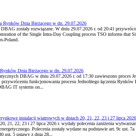
ia Rynków Dnia Bieżącego w dn. 29.07.2026
h DBAG zostały rozwiązane. W dniu 29.07.2026 r. od 20:41 przywróco
ration of the Single Intra-Day Coupling process TSO informs that Si
en-Poland.
a Rynków Dnia Bieżącego w dn. 29.07.2026
atycznych DBAG w dniu 29.07.2026 r. od 17:30 zawieszono proces Je
przywróceniu funkcjonowania procesu Jednolitego łączenia Rynków D
 DBAG IT systems on...
nkowe instalacji wiatrowych w dniach 20, 21, 22, 23 i 27 lipca 2026 
20, 21, 22, 23 i 27 lipca 2026 r. wydały polecenia zaniżenia wytwarzani
nergetycznego. Polecenia zostały wydane na podstawie art. 9c ust. 7a 
0 ust. 5 ustawy z dnia 28...