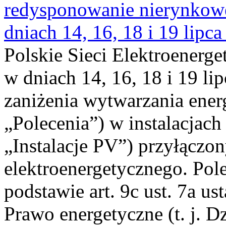
redysponowanie nierynkowe 
dniach 14, 16, 18 i 19 lipca
Polskie Sieci Elektroenerge
w dniach 14, 16, 18 i 19 li
zaniżenia wytwarzania energi
„Polecenia”) w instalacjach
„Instalacje PV”) przyłączo
elektroenergetycznego. Pol
podstawie art. 9c ust. 7a us
Prawo energetyczne (t. j. Dz