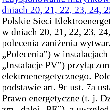
dniach 20, 21, 22, 23, 24, 2
Polskie Sieci Elektroenerge
w dniach 20, 21, 22, 23, 24,
polecenia zaniżenia wytwarz
„Polecenia”) w instalacjach
„Instalacje PV”) przyłączo
elektroenergetycznego. Pol
podstawie art. 9c ust. 7a us
Prawo energetyczne (t. j. Dz
zm., dalej „PE”), z uwzględ