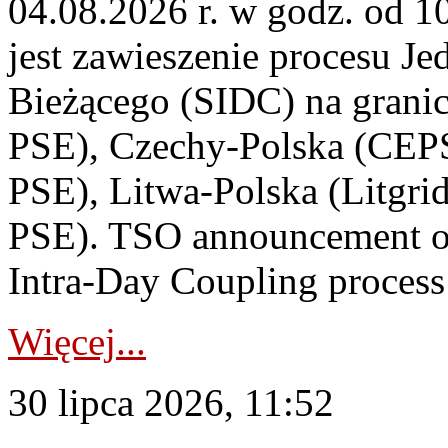
04.08.2026 r. w godz. od 
jest zawieszenie procesu J
Bieżącego (SIDC) na grani
PSE), Czechy-Polska (CEP
PSE), Litwa-Polska (Litgri
PSE). TSO announcement on
Intra-Day Coupling process
Więcej...
30 lipca 2026, 11:52