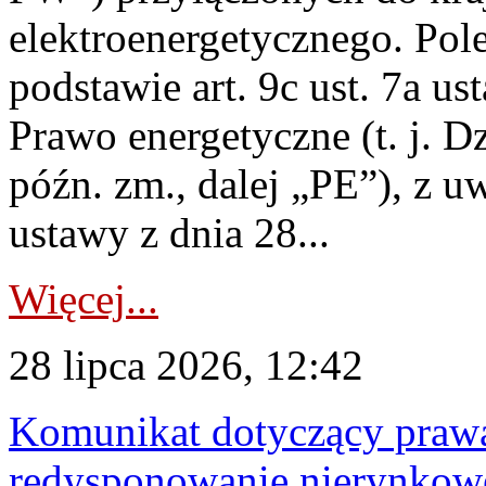
elektroenergetycznego. Pol
podstawie art. 9c ust. 7a us
Prawo energetyczne (t. j. D
późn. zm., dalej „PE”), z u
ustawy z dnia 28...
Więcej...
28 lipca 2026, 12:42
Komunikat dotyczący praw
redysponowanie nierynkowe 