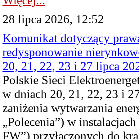
Więcej...
28 lipca 2026, 12:52
Komunikat dotyczący praw
redysponowanie nierynkowe
20, 21, 22, 23 i 27 lipca 202
Polskie Sieci Elektroenerge
w dniach 20, 21, 22, 23 i 2
zaniżenia wytwarzania energi
„Polecenia”) w instalacjach
FW”) przyłączonych do kr