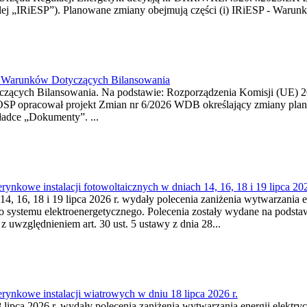
j „IRiESP”). Planowane zmiany obejmują części (i) IRiESP - Warunki 
26 Warunków Dotyczących Bilansowania
ących Bilansowania. Na podstawie: Rozporządzenia Komisji (UE) 2017
OSP opracował projekt Zmian nr 6/2026 WDB określający zmiany pla
ładce „Dokumenty”. ...
kowe instalacji fotowoltaicznych w dniach 14, 16, 18 i 19 lipca 202
4, 16, 18 i 19 lipca 2026 r. wydały polecenia zaniżenia wytwarzania ene
o systemu elektroenergetycznego. Polecenia zostały wydane na podstawi
 z uwzględnieniem art. 30 ust. 5 ustawy z dnia 28...
ynkowe instalacji wiatrowych w dniu 18 lipca 2026 r.
lipca 2026 r. wydały polecenia zaniżenia wytwarzania energii elektrycz