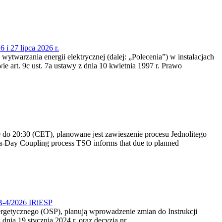
 i 27 lipca 2026 r.
 wytwarzania energii elektrycznej (dalej: „Polecenia”) w instalacjach
e art. 9c ust. 7a ustawy z dnia 10 kwietnia 1997 r. Prawo
do 20:30 (CET), planowane jest zawieszenie procesu Jednolitego
-Day Coupling process TSO informs that due to planned
CB-4/2026 IRiESP
nergetycznego (OSP), planują wprowadzenie zmian do Instrukcji
nia 19 stycznia 2024 r. oraz decyzją nr