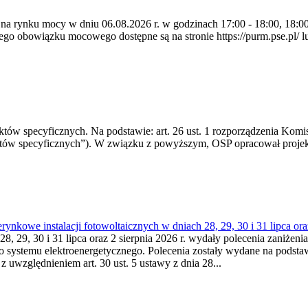
 na rynku mocy w dniu 06.08.2026 r. w godzinach 17:00 - 18:00, 18:00 
 obowiązku mocowego dostępne są na stronie https://purm.pse.pl/ lu
 specyficznych. Na podstawie: art. 26 ust. 1 rozporządzenia Komisji
któw specyficznych”). W związku z powyższym, OSP opracował proje
kowe instalacji fotowoltaicznych w dniach 28, 29, 30 i 31 lipca ora
8, 29, 30 i 31 lipca oraz 2 sierpnia 2026 r. wydały polecenia zaniżenia
o systemu elektroenergetycznego. Polecenia zostały wydane na podstawi
 z uwzględnieniem art. 30 ust. 5 ustawy z dnia 28...