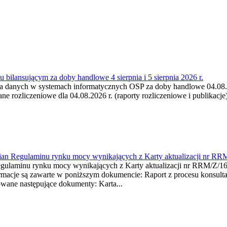
 bilansującym za doby handlowe 4 sierpnia i 5 sierpnia 2026 r.
a danych w systemach informatycznych OSP za doby handlowe 04.08.202
 rozliczeniowe dla 04.08.2026 r. (raporty rozliczeniowe i publikacje)
mian Regulaminu rynku mocy wynikających z Karty aktualizacji nr RR
minu rynku mocy wynikających z Karty aktualizacji nr RRM/Z/
je są zawarte w poniższym dokumencie: Raport z procesu konsultacj
wane następujące dokumenty: Karta...