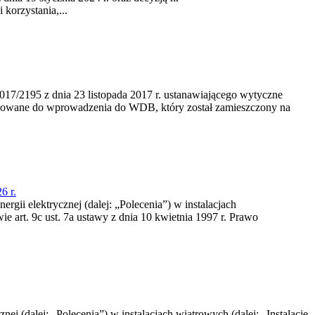
korzystania,...
/2195 z dnia 23‍ listopada 2017 r. ustanawiającego wytyczne
nowane do wprowadzenia do WDB, który został zamieszczony na
6 r.
rgii elektrycznej (dalej: „Polecenia”) w instalacjach
e art. 9c ust. 7a ustawy z dnia 10 kwietnia 1997 r. Prawo
nej (dalej: „Polecenia”) w instalacjach wiatrowych (dalej: „Instalacje