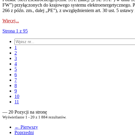
FW”) przyłączonych do krajowego systemu elektroenergetycznego. Pole
266 z późn. zm., dalej „PE”), z uwzględnieniem art. 30 ust. 5 ustawy z
Więcej...
Strona 1 z 95
1
2
3
4
5
6
7
8
9
10
11
— 20 Pozycji na stronę
Wyświetlanie 1 - 20 z 1 884 rezultatów.
← Pierwszy
Poprzedni