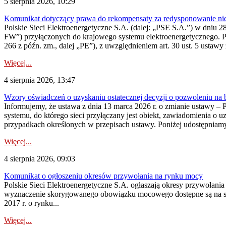
5 sierpnia 2026, 10:29
Komunikat dotyczący prawa do rekompensaty za redysponowanie nier
Polskie Sieci Elektroenergetyczne S.A. (dalej: „PSE S.A.”) w dniu 28 
FW”) przyłączonych do krajowego systemu elektroenergetycznego. Pole
266 z późn. zm., dalej „PE”), z uwzględnieniem art. 30 ust. 5 ustawy z
Więcej...
4 sierpnia 2026, 13:47
Wzory oświadczeń o uzyskaniu ostatecznej decyzji o pozwoleniu na
Informujemy, że ustawa z dnia 13 marca 2026 r. o zmianie ustawy – 
systemu, do którego sieci przyłączany jest obiekt, zawiadomienia o 
przypadkach określonych w przepisach ustawy. Poniżej udostępniam
Więcej...
4 sierpnia 2026, 09:03
Komunikat o ogłoszeniu okresów przywołania na rynku mocy
Polskie Sieci Elektroenergetyczne S.A. ogłaszają okresy przywołan
wyznaczenie skorygowanego obowiązku mocowego dostępne są na stroni
2017 r. o rynku...
Więcej...