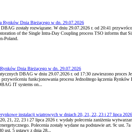
ia Rynków Dnia Bieżącego w dn. 29.07.2026
h DBAG zostały rozwiązane. W dniu 29.07.2026 r. od 20:41 przywróco
ration of the Single Intra-Day Coupling process TSO informs that Si
en-Poland.
a Rynków Dnia Bieżącego w dn. 29.07.2026
atycznych DBAG w dniu 29.07.2026 r. od 17:30 zawieszono proces Je
przywróceniu funkcjonowania procesu Jednolitego łączenia Rynków D
 DBAG IT systems on...
nkowe instalacji wiatrowych w dniach 20, 21, 22, 23 i 27 lipca 2026 
20, 21, 22, 23 i 27 lipca 2026 r. wydały polecenia zaniżenia wytwarzani
nergetycznego. Polecenia zostały wydane na podstawie art. 9c ust. 7a 
0 ust. 5 ustawy z dnia 28...