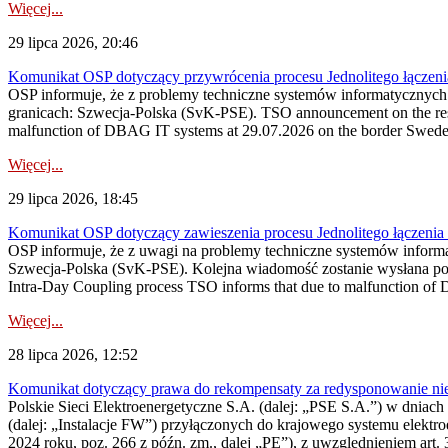
Więcej...
29 lipca 2026, 20:46
Komunikat OSP dotyczący przywrócenia procesu Jednolitego łączen
OSP informuje, że z problemy techniczne systemów informatycznyc
granicach: Szwecja-Polska (SvK-PSE). TSO announcement on the resto
malfunction of DBAG IT systems at 29.07.2026 on the border Swed
Więcej...
29 lipca 2026, 18:45
Komunikat OSP dotyczący zawieszenia procesu Jednolitego łączeni
OSP informuje, że z uwagi na problemy techniczne systemów inform
Szwecja-Polska (SvK-PSE). Kolejna wiadomość zostanie wysłana po 
Intra-Day Coupling process TSO informs that due to malfunction of
Więcej...
28 lipca 2026, 12:52
Komunikat dotyczący prawa do rekompensaty za redysponowanie niery
Polskie Sieci Elektroenergetyczne S.A. (dalej: „PSE S.A.”) w dniach 
(dalej: „Instalacje FW”) przyłączonych do krajowego systemu elektroe
2024 roku, poz. 266 z późn. zm., dalej „PE”), z uwzględnieniem art. 3