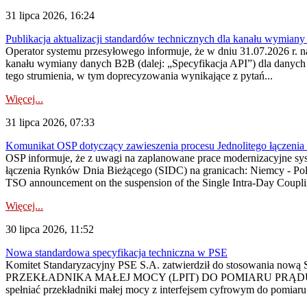
31 lipca 2026, 16:24
Publikacja aktualizacji standardów technicznych dla kanału wymian
Operator systemu przesyłowego informuje, że w dniu 31.07.2026 r. na
kanału wymiany danych B2B (dalej: „Specyfikacja API”) dla dany
tego strumienia, w tym doprecyzowania wynikające z pytań...
Więcej...
31 lipca 2026, 07:33
Komunikat OSP dotyczący zawieszenia procesu Jednolitego łączeni
OSP informuje, że z uwagi na zaplanowane prace modernizacyjne sy
łączenia Rynków Dnia Bieżącego (SIDC) na granicach: Niemcy - Po
TSO announcement on the suspension of the Single Intra-Day Couplin
Więcej...
30 lipca 2026, 11:52
Nowa standardowa specyfikacja techniczna w PSE
Komitet Standaryzacyjny PSE S.A. zatwierdził do stosowania n
PRZEKŁADNIKA MAŁEJ MOCY (LPIT) DO POMIARU PRĄDU
spełniać przekładniki małej mocy z interfejsem cyfrowym do pomiar