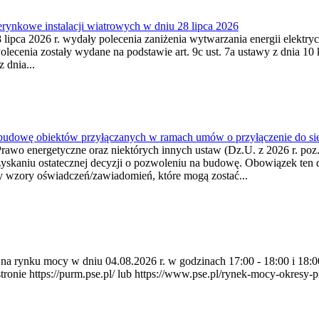
ynkowe instalacji wiatrowych w dniu 28 lipca 2026
lipca 2026 r. wydały polecenia zaniżenia wytwarzania energii elektrycz
cenia zostały wydane na podstawie art. 9c ust. 7a ustawy z dnia 10 k
 dnia...
 budowę obiektów przyłączanych w ramach umów o przyłączenie do sie
Prawo energetyczne oraz niektórych innych ustaw (Dz.U. z 2026 r. po
uzyskaniu ostatecznej decyzji o pozwoleniu na budowę. Obowiązek ten 
y wzory oświadczeń/zawiadomień, które mogą zostać...
ia na rynku mocy w dniu 04.08.2026 r. w godzinach 17:00 - 18:00 i 1
e https://purm.pse.pl/ lub https://www.pse.pl/rynek-mocy-okresy-prz