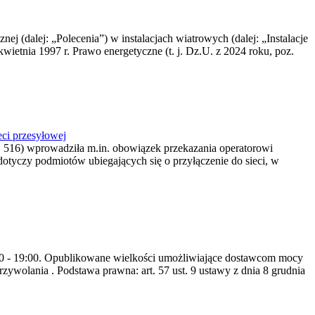
nej (dalej: „Polecenia”) w instalacjach wiatrowych (dalej: „Instalacje
wietnia 1997 r. Prawo energetyczne (t. j. Dz.U. z 2024 roku, poz.
ci przesyłowej
z. 516) wprowadziła m.in. obowiązek przekazania operatorowi
dotyczy podmiotów ubiegających się o przyłączenie do sieci, w
8:00 - 19:00. Opublikowane wielkości umożliwiające dostawcom mocy
ywolania . Podstawa prawna: art. 57 ust. 9 ustawy z dnia 8 grudnia