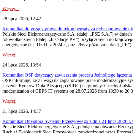
Więcej...
28 lipca 2026, 12:42
Komunikat dotyczący prawa do rekompensaty za redysponowanie nieryn
Polskie Sieci Elektroenergetyczne S.A. (dalej: „PSE S.A.”) w dniach 2
fotowoltaicznych (dalej: „Instalacje PV”) przyłączonych do krajoweg
energetyczne (t. j. Dz.U. z 2024 r., poz. 266 z późn. zm., dalej „PE”),
Więcej...
24 lipca 2026, 13:54
Komunikat OSP dotyczący zawieszenia procesu Jednolitego łączeni
OSP informuje, że z uwagi na zaplanowane prace modernizacyjne sy
łączenia Rynków Dnia Bieżącego (SIDC) na granicy: Czechy-Polska 
modernization of CEPS IT systems on 28.07.2026 from 18:30 to 20:30, 
Więcej...
21 lipca 2026, 14:37
Komunikat Operatora Systemu Przesyłowego z dnia 21 lipca 2026 r. 
Polskie Sieci Elektroenergetyczne S.A., pełniące na obszarze Rzecz
Ruchu i Eksploatacji Sieci Przesyłowej, zatwierdzonej przez Prezes