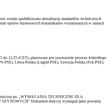
yczne została opublikowana aktualizacja standardów technicznych
owienie opisów biznesowych komunikatów wymienianych w ramach
 do 12:25 (CET), planowane jest zawieszenie procesu Jednolitego
S-PSE), Litwa-Polska (Litgrid-PSE), Szwecja-Polska (Svk-PSE).
kacja Techniczna pn. „WYMAGANIA TECHNICZNE DLA
OWYCH” Dokument dotyczy wymagań jakie powinny