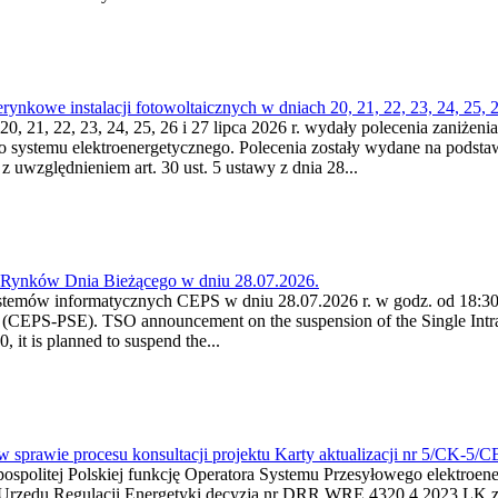
kowe instalacji fotowoltaicznych w dniach 20, 21, 22, 23, 24, 25, 26
0, 21, 22, 23, 24, 25, 26 i 27 lipca 2026 r. wydały polecenia zaniżenia
o systemu elektroenergetycznego. Polecenia zostały wydane na podstawi
 z uwzględnieniem art. 30 ust. 5 ustawy z dnia 28...
a Rynków Dnia Bieżącego w dniu 28.07.2026.
stemów informatycznych CEPS w dniu 28.07.2026 r. w godz. od 18:30 
(CEPS-PSE). TSO announcement on the suspension of the Single Intra
it is planned to suspend the...
w sprawie procesu konsultacji projektu Karty aktualizacji nr 5/CK-5/
ypospolitej Polskiej funkcję Operatora Systemu Przesyłowego elektroe
a Urzędu Regulacji Energetyki decyzją nr DRR.WRE.4320.4.2023.LK z d