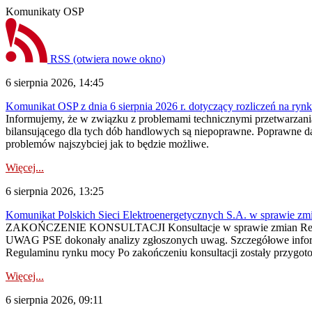
Komunikaty OSP
RSS
(otwiera nowe okno)
6 sierpnia 2026, 14:45
Komunikat OSP z dnia 6 sierpnia 2026 r. dotyczący rozliczeń na rynku
Informujemy, że w związku z problemami technicznymi przetwarzani
bilansującego dla tych dób handlowych są niepoprawne. Poprawne dane
problemów najszybciej jak to będzie możliwe.
Więcej...
6 sierpnia 2026, 13:25
Komunikat Polskich Sieci Elektroenergetycznych S.A. w sprawie z
ZAKOŃCZENIE KONSULTACJI Konsultacje w sprawie zmian Regula
UWAG PSE dokonały analizy zgłoszonych uwag. Szczegółowe informac
Regulaminu rynku mocy Po zakończeniu konsultacji zostały przygoto
Więcej...
6 sierpnia 2026, 09:11