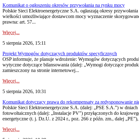
Komunikat o ogłoszeniu okresów przywołania na rynku mocy
Polskie Sieci Elektroenergetyczne S.A. ogłaszają okresy przywołania
wielkości umożliwiające dostawcom mocy wyznaczenie skorygowanego
prawna: art. 57...
Więcej...
5 sierpnia 2026, 15:11
Projekt Wymogów dotyczących produktów specyficznych
OSP informuje, że planuje wdrożenie: Wymogów dotyczących produktów
wytyczne dotyczące bilansowania (dalej: „Wymogi dotyczące produ
zamieszczony na stronie internetowej...
Więcej...
5 sierpnia 2026, 10:31
Komunikat dotyczący prawa do rekompensaty za redysponowanie nieryn
Polskie Sieci Elektroenergetyczne S.A. (dalej: „PSE S.A.”) w dniach 2
fotowoltaicznych (dalej: „Instalacje PV”) przyłączonych do krajoweg
energetyczne (t. j. Dz.U. z 2024 r., poz. 266 z późn. zm., dalej „PE”),
Więcej...