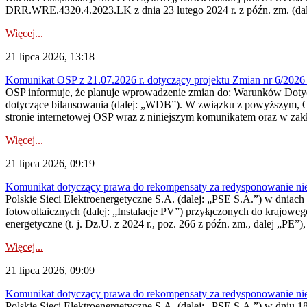
DRR.WRE.4320.4.2023.LK z dnia 23 lutego 2024 r. z późn. zm. (dale
Więcej...
21 lipca 2026, 13:18
Komunikat OSP z 21.07.2026 r. dotyczący projektu Zmian nr 6/20
OSP informuje, że planuje wprowadzenie zmian do: Warunków Dotycz
dotyczące bilansowania (dalej: „WDB”). W związku z powyższym, 
stronie internetowej OSP wraz z niniejszym komunikatem oraz w zak
Więcej...
21 lipca 2026, 09:19
Komunikat dotyczący prawa do rekompensaty za redysponowanie nieryn
Polskie Sieci Elektroenergetyczne S.A. (dalej: „PSE S.A.”) w dniach 1
fotowoltaicznych (dalej: „Instalacje PV”) przyłączonych do krajoweg
energetyczne (t. j. Dz.U. z 2024 r., poz. 266 z późn. zm., dalej „PE”),
Więcej...
21 lipca 2026, 09:09
Komunikat dotyczący prawa do rekompensaty za redysponowanie nier
Polskie Sieci Elektroenergetyczne S.A. (dalej: „PSE S.A.”) w dniu 18 