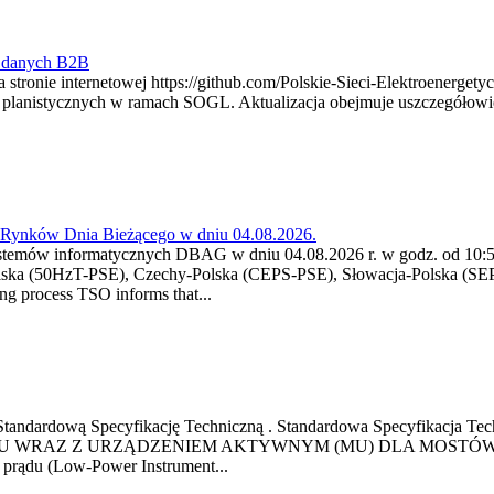
y danych B2B
 stronie internetowej https://github.com/Polskie-Sieci-Elektroenerget
ch planistycznych w ramach SOGL. Aktualizacja obejmuje uszczegół
a Rynków Dnia Bieżącego w dniu 04.08.2026.
stemów informatycznych DBAG w dniu 04.08.2026 r. w godz. od 10:55
lska (50HzT-PSE), Czechy-Polska (CEPS-PSE), Słowacja-Polska (SEP
g process TSO informs that...
ową Standardową Specyfikację Techniczną . Standardowa Specyfi
 WRAZ Z URZĄDZENIEM AKTYWNYM (MU) DLA MOSTÓW SZYN
u prądu (Low-Power Instrument...