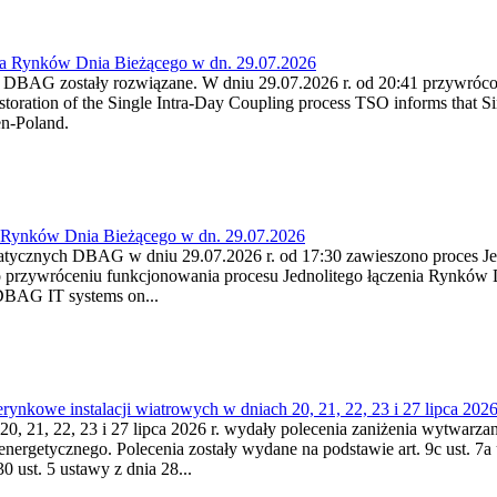
ia Rynków Dnia Bieżącego w dn. 29.07.2026
h DBAG zostały rozwiązane. W dniu 29.07.2026 r. od 20:41 przywróco
ration of the Single Intra-Day Coupling process TSO informs that Si
en-Poland.
a Rynków Dnia Bieżącego w dn. 29.07.2026
atycznych DBAG w dniu 29.07.2026 r. od 17:30 zawieszono proces Je
przywróceniu funkcjonowania procesu Jednolitego łączenia Rynków D
 DBAG IT systems on...
nkowe instalacji wiatrowych w dniach 20, 21, 22, 23 i 27 lipca 2026 
20, 21, 22, 23 i 27 lipca 2026 r. wydały polecenia zaniżenia wytwarzani
nergetycznego. Polecenia zostały wydane na podstawie art. 9c ust. 7a 
0 ust. 5 ustawy z dnia 28...