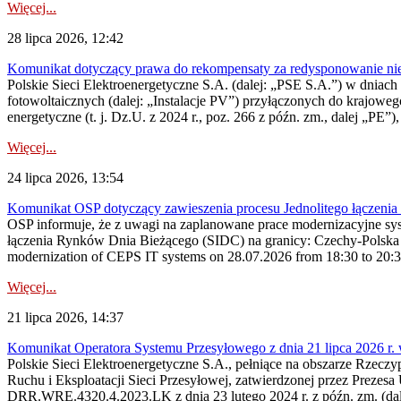
Więcej...
28 lipca 2026, 12:42
Komunikat dotyczący prawa do rekompensaty za redysponowanie nieryn
Polskie Sieci Elektroenergetyczne S.A. (dalej: „PSE S.A.”) w dniach 2
fotowoltaicznych (dalej: „Instalacje PV”) przyłączonych do krajoweg
energetyczne (t. j. Dz.U. z 2024 r., poz. 266 z późn. zm., dalej „PE”),
Więcej...
24 lipca 2026, 13:54
Komunikat OSP dotyczący zawieszenia procesu Jednolitego łączeni
OSP informuje, że z uwagi na zaplanowane prace modernizacyjne sy
łączenia Rynków Dnia Bieżącego (SIDC) na granicy: Czechy-Polska 
modernization of CEPS IT systems on 28.07.2026 from 18:30 to 20:30, 
Więcej...
21 lipca 2026, 14:37
Komunikat Operatora Systemu Przesyłowego z dnia 21 lipca 2026 r. 
Polskie Sieci Elektroenergetyczne S.A., pełniące na obszarze Rzecz
Ruchu i Eksploatacji Sieci Przesyłowej, zatwierdzonej przez Prezes
DRR.WRE.4320.4.2023.LK z dnia 23 lutego 2024 r. z późn. zm. (dale