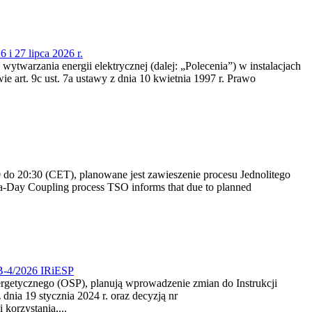
 i 27 lipca 2026 r.
 wytwarzania energii elektrycznej (dalej: „Polecenia”) w instalacjach
e art. 9c ust. 7a ustawy z dnia 10 kwietnia 1997 r. Prawo
do 20:30 (CET), planowane jest zawieszenie procesu Jednolitego
-Day Coupling process TSO informs that due to planned
CB-4/2026 IRiESP
nergetycznego (OSP), planują wprowadzenie zmian do Instrukcji
nia 19 stycznia 2024 r. oraz decyzją nr
korzystania,...