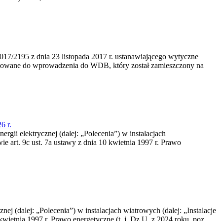
/2195 z dnia 23‍ listopada 2017 r. ustanawiającego wytyczne
nowane do wprowadzenia do WDB, który został zamieszczony na
6 r.
rgii elektrycznej (dalej: „Polecenia”) w instalacjach
e art. 9c ust. 7a ustawy z dnia 10 kwietnia 1997 r. Prawo
nej (dalej: „Polecenia”) w instalacjach wiatrowych (dalej: „Instalacje
wietnia 1997 r. Prawo energetyczne (t. j. Dz.U. z 2024 roku, poz.