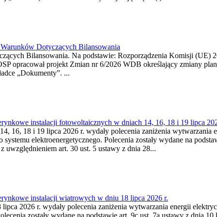
26 Warunków Dotyczących Bilansowania
ących Bilansowania. Na podstawie: Rozporządzenia Komisji (UE) 2017
OSP opracował projekt Zmian nr 6/2026 WDB określający zmiany pla
ładce „Dokumenty”. ...
kowe instalacji fotowoltaicznych w dniach 14, 16, 18 i 19 lipca 202
4, 16, 18 i 19 lipca 2026 r. wydały polecenia zaniżenia wytwarzania ene
o systemu elektroenergetycznego. Polecenia zostały wydane na podstawi
 z uwzględnieniem art. 30 ust. 5 ustawy z dnia 28...
ynkowe instalacji wiatrowych w dniu 18 lipca 2026 r.
lipca 2026 r. wydały polecenia zaniżenia wytwarzania energii elektrycz
cenia zostały wydane na podstawie art. 9c ust. 7a ustawy z dnia 10 k