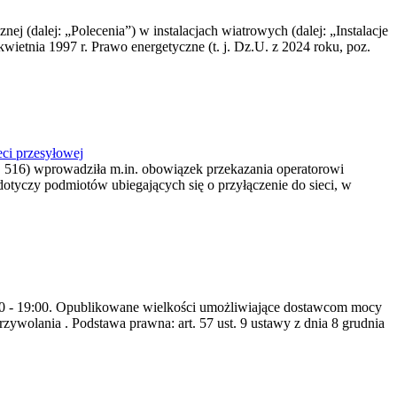
nej (dalej: „Polecenia”) w instalacjach wiatrowych (dalej: „Instalacje
wietnia 1997 r. Prawo energetyczne (t. j. Dz.U. z 2024 roku, poz.
ci przesyłowej
z. 516) wprowadziła m.in. obowiązek przekazania operatorowi
dotyczy podmiotów ubiegających się o przyłączenie do sieci, w
8:00 - 19:00. Opublikowane wielkości umożliwiające dostawcom mocy
ywolania . Podstawa prawna: art. 57 ust. 9 ustawy z dnia 8 grudnia