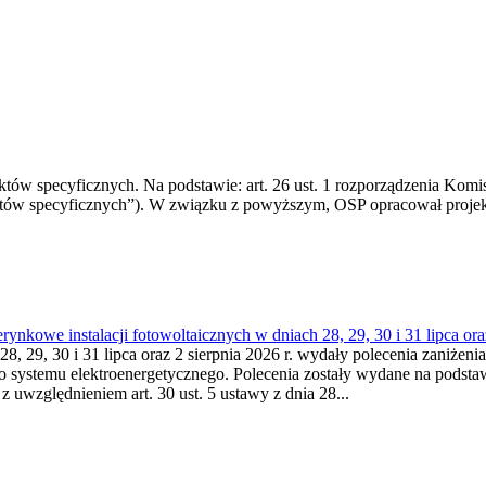
 specyficznych. Na podstawie: art. 26 ust. 1 rozporządzenia Komisji
któw specyficznych”). W związku z powyższym, OSP opracował proje
kowe instalacji fotowoltaicznych w dniach 28, 29, 30 i 31 lipca ora
8, 29, 30 i 31 lipca oraz 2 sierpnia 2026 r. wydały polecenia zaniżenia
o systemu elektroenergetycznego. Polecenia zostały wydane na podstawi
 z uwzględnieniem art. 30 ust. 5 ustawy z dnia 28...