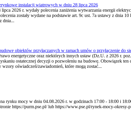
ynkowe instalacji wiatrowych w dniu 28 lipca 2026
lipca 2026 r. wydały polecenia zaniżenia wytwarzania energii elektrycz
cenia zostały wydane na podstawie art. 9c ust. 7a ustawy z dnia 10 k
 dnia...
 budowę obiektów przyłączanych w ramach umów o przyłączenie do sie
Prawo energetyczne oraz niektórych innych ustaw (Dz.U. z 2026 r. po
uzyskaniu ostatecznej decyzji o pozwoleniu na budowę. Obowiązek ten 
y wzory oświadczeń/zawiadomień, które mogą zostać...
ia na rynku mocy w dniu 04.08.2026 r. w godzinach 17:00 - 18:00 i 1
e https://purm.pse.pl/ lub https://www.pse.pl/rynek-mocy-okresy-prz