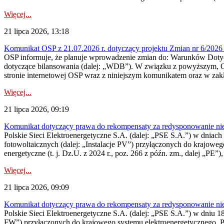
Więcej...
21 lipca 2026, 13:18
Komunikat OSP z 21.07.2026 r. dotyczący projektu Zmian nr 6/20
OSP informuje, że planuje wprowadzenie zmian do: Warunków Dotycz
dotyczące bilansowania (dalej: „WDB”). W związku z powyższym, 
stronie internetowej OSP wraz z niniejszym komunikatem oraz w zak
Więcej...
21 lipca 2026, 09:19
Komunikat dotyczący prawa do rekompensaty za redysponowanie nieryn
Polskie Sieci Elektroenergetyczne S.A. (dalej: „PSE S.A.”) w dniach 1
fotowoltaicznych (dalej: „Instalacje PV”) przyłączonych do krajoweg
energetyczne (t. j. Dz.U. z 2024 r., poz. 266 z późn. zm., dalej „PE”),
Więcej...
21 lipca 2026, 09:09
Komunikat dotyczący prawa do rekompensaty za redysponowanie nier
Polskie Sieci Elektroenergetyczne S.A. (dalej: „PSE S.A.”) w dniu 18 
FW”) przyłączonych do krajowego systemu elektroenergetycznego. Pole