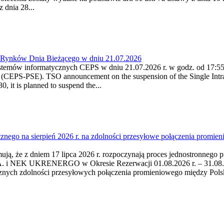
 dnia 28...
a Rynków Dnia Bieżącego w dniu 21.07.2026
stemów informatycznych CEPS w dniu 21.07.2026 r. w godz. od 17:55 -
(CEPS-PSE). TSO announcement on the suspension of the Single Intra
 it is planned to suspend the...
cznego na sierpień 2026 r. na zdolności przesyłowe połączenia pro
mują, że z dniem 17 lipca 2026 r. rozpoczynają proces jednostronnego 
i NEK UKRENERGO w Okresie Rezerwacji 01.08.2026 r. – 31.08.2026 
cznych zdolności przesyłowych połączenia promieniowego między Po