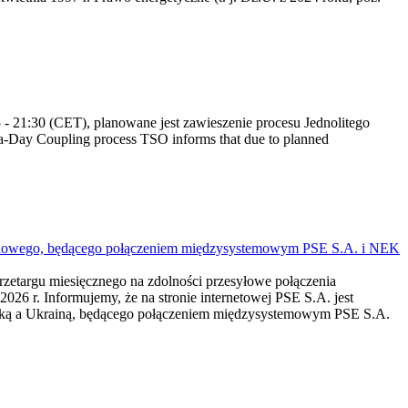
 21:30 (CET), planowane jest zawieszenie procesu Jednolitego
-Day Coupling process TSO informs that due to planned
mieniowego, będącego połączeniem międzysystemowym PSE S.A. i NEK
przetargu miesięcznego na zdolności przesyłowe połączenia
r. Informujemy, że na stronie internetowej PSE S.A. jest
lską a Ukrainą, będącego połączeniem międzysystemowym PSE S.A.