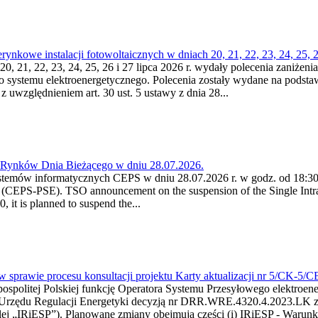
kowe instalacji fotowoltaicznych w dniach 20, 21, 22, 23, 24, 25, 26
0, 21, 22, 23, 24, 25, 26 i 27 lipca 2026 r. wydały polecenia zaniżenia
o systemu elektroenergetycznego. Polecenia zostały wydane na podstawi
 z uwzględnieniem art. 30 ust. 5 ustawy z dnia 28...
a Rynków Dnia Bieżącego w dniu 28.07.2026.
stemów informatycznych CEPS w dniu 28.07.2026 r. w godz. od 18:30 
(CEPS-PSE). TSO announcement on the suspension of the Single Intra
it is planned to suspend the...
w sprawie procesu konsultacji projektu Karty aktualizacji nr 5/CK-5/
ypospolitej Polskiej funkcję Operatora Systemu Przesyłowego elektroe
a Urzędu Regulacji Energetyki decyzją nr DRR.WRE.4320.4.2023.LK z d
j „IRiESP”). Planowane zmiany obejmują części (i) IRiESP - Warunki 