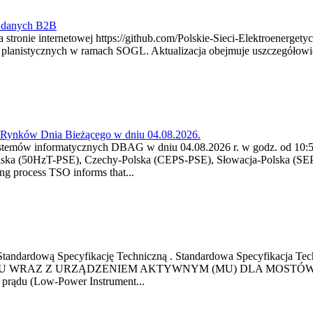
y danych B2B
 stronie internetowej https://github.com/Polskie-Sieci-Elektroenerget
ch planistycznych w ramach SOGL. Aktualizacja obejmuje uszczegół
a Rynków Dnia Bieżącego w dniu 04.08.2026.
stemów informatycznych DBAG w dniu 04.08.2026 r. w godz. od 10:55
lska (50HzT-PSE), Czechy-Polska (CEPS-PSE), Słowacja-Polska (SEP
g process TSO informs that...
ową Standardową Specyfikację Techniczną . Standardowa Specyfi
 WRAZ Z URZĄDZENIEM AKTYWNYM (MU) DLA MOSTÓW SZYN
u prądu (Low-Power Instrument...