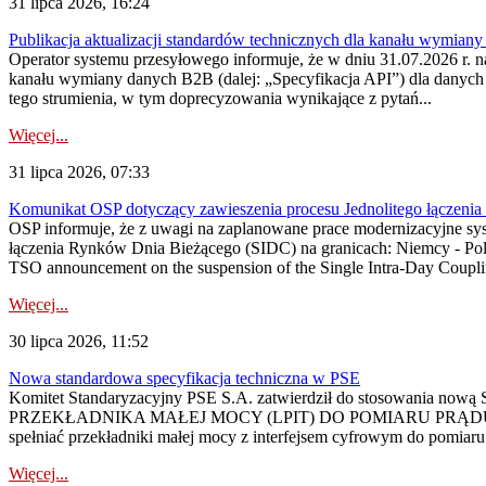
31 lipca 2026, 16:24
Publikacja aktualizacji standardów technicznych dla kanału wymian
Operator systemu przesyłowego informuje, że w dniu 31.07.2026 r. na
kanału wymiany danych B2B (dalej: „Specyfikacja API”) dla dany
tego strumienia, w tym doprecyzowania wynikające z pytań...
Więcej...
31 lipca 2026, 07:33
Komunikat OSP dotyczący zawieszenia procesu Jednolitego łączeni
OSP informuje, że z uwagi na zaplanowane prace modernizacyjne sy
łączenia Rynków Dnia Bieżącego (SIDC) na granicach: Niemcy - Po
TSO announcement on the suspension of the Single Intra-Day Couplin
Więcej...
30 lipca 2026, 11:52
Nowa standardowa specyfikacja techniczna w PSE
Komitet Standaryzacyjny PSE S.A. zatwierdził do stosowania n
PRZEKŁADNIKA MAŁEJ MOCY (LPIT) DO POMIARU PRĄDU
spełniać przekładniki małej mocy z interfejsem cyfrowym do pomiar
Więcej...