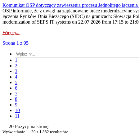
Komunikat OSP dotyczący zawieszenia procesu Jednolitego łączeni
OSP informuje, że z uwagi na zaplanowane prace modernizacyjne sy
łączenia Rynków Dnia Bieżącego (SIDC) na granicach: Słowacja-Pol
modernization of SEPS IT systems on 22.07.2026 from 17:15 to 21:00, 
Więcej...
Strona 1 z 95
1
2
3
4
5
6
7
8
9
10
11
— 20 Pozycji na stronę
Wyświetlanie 1 - 20 z 1 882 rezultatów.