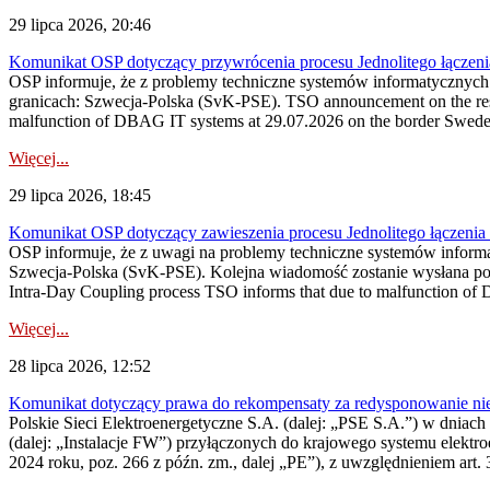
29 lipca 2026, 20:46
Komunikat OSP dotyczący przywrócenia procesu Jednolitego łączen
OSP informuje, że z problemy techniczne systemów informatycznyc
granicach: Szwecja-Polska (SvK-PSE). TSO announcement on the resto
malfunction of DBAG IT systems at 29.07.2026 on the border Swed
Więcej...
29 lipca 2026, 18:45
Komunikat OSP dotyczący zawieszenia procesu Jednolitego łączeni
OSP informuje, że z uwagi na problemy techniczne systemów inform
Szwecja-Polska (SvK-PSE). Kolejna wiadomość zostanie wysłana po 
Intra-Day Coupling process TSO informs that due to malfunction of
Więcej...
28 lipca 2026, 12:52
Komunikat dotyczący prawa do rekompensaty za redysponowanie niery
Polskie Sieci Elektroenergetyczne S.A. (dalej: „PSE S.A.”) w dniach 
(dalej: „Instalacje FW”) przyłączonych do krajowego systemu elektroe
2024 roku, poz. 266 z późn. zm., dalej „PE”), z uwzględnieniem art. 3