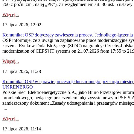
266 z późn. zm., dalej „PE”), z uwzględnieniem art. 30 ust. 5 ustawy z
Więcej...
17 lipca 2026, 12:02
Komunikat OSP dotyczący zawieszenia procesu Jednolitego łączeni
OSP informuje, że z uwagi na zaplanowane prace modernizacyjne sy
łączenia Rynków Dnia Bieżącego (SIDC) na granicy: Czechy-Polska 
modernization of CEPS] IT systems on 21.07.2026 from 17:55 to 21:30,
Więcej...
17 lipca 2026, 11:28
Komunikat OSP w sprawie procesu jednostronnego przetargu miesię
UKRENERGO
Polskie Sieci Elektroenergetyczne S.A., jako Biuro Przetargów infor
promieniowego, będącego połączeniem międzysystemowym PSE S.A. 
zamieszczony dokument „Zasady udostępniania i przetargów miesię
i...
Więcej...
17 lipca 2026, 11:14