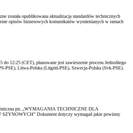
yczne została opublikowana aktualizacja standardów technicznych
owienie opisów biznesowych komunikatów wymienianych w ramach
 do 12:25 (CET), planowane jest zawieszenie procesu Jednolitego
S-PSE), Litwa-Polska (Litgrid-PSE), Szwecja-Polska (Svk-PSE).
kacja Techniczna pn. „WYMAGANIA TECHNICZNE DLA
OWYCH” Dokument dotyczy wymagań jakie powinny