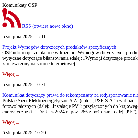
Komunikaty OSP
RSS
(otwiera nowe okno)
5 sierpnia 2026, 15:11
Projekt Wymogów dotyczących produktów specyficznych
OSP informuje, że planuje wdrożenie: Wymogów dotyczących produktów
wytyczne dotyczące bilansowania (dalej: „Wymogi dotyczące produ
zamieszczony na stronie internetowej...
Więcej...
5 sierpnia 2026, 10:31
Komunikat dotyczący prawa do rekompensaty za redysponowanie nieryn
Polskie Sieci Elektroenergetyczne S.A. (dalej: „PSE S.A.”) w dniach 2
fotowoltaicznych (dalej: „Instalacje PV”) przyłączonych do krajoweg
energetyczne (t. j. Dz.U. z 2024 r., poz. 266 z późn. zm., dalej „PE”),
Więcej...
5 sierpnia 2026, 10:29