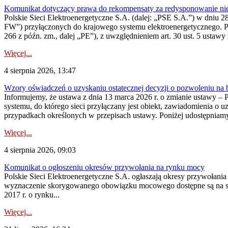
Komunikat dotyczący prawa do rekompensaty za redysponowanie nier
Polskie Sieci Elektroenergetyczne S.A. (dalej: „PSE S.A.”) w dniu 28 
FW”) przyłączonych do krajowego systemu elektroenergetycznego. Pole
266 z późn. zm., dalej „PE”), z uwzględnieniem art. 30 ust. 5 ustawy z
Więcej...
4 sierpnia 2026, 13:47
Wzory oświadczeń o uzyskaniu ostatecznej decyzji o pozwoleniu na
Informujemy, że ustawa z dnia 13 marca 2026 r. o zmianie ustawy – 
systemu, do którego sieci przyłączany jest obiekt, zawiadomienia o 
przypadkach określonych w przepisach ustawy. Poniżej udostępniam
Więcej...
4 sierpnia 2026, 09:03
Komunikat o ogłoszeniu okresów przywołania na rynku mocy
Polskie Sieci Elektroenergetyczne S.A. ogłaszają okresy przywołan
wyznaczenie skorygowanego obowiązku mocowego dostępne są na stroni
2017 r. o rynku...
Więcej...