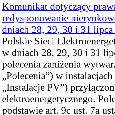
Komunikat dotyczący praw
redysponowanie nierynkowe 
dniach 28, 29, 30 i 31 lipca
Polskie Sieci Elektroenerge
w dniach 28, 29, 30 i 31 lip
polecenia zaniżenia wytwarz
„Polecenia”) w instalacjach
„Instalacje PV”) przyłączo
elektroenergetycznego. Pol
podstawie art. 9c ust. 7a us