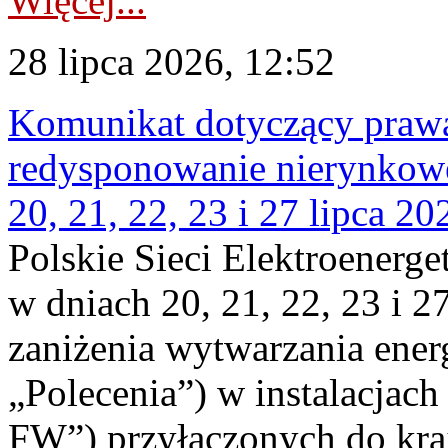
Więcej...
28 lipca 2026, 12:52
Komunikat dotyczący praw
redysponowanie nierynkowe
20, 21, 22, 23 i 27 lipca 202
Polskie Sieci Elektroenerge
w dniach 20, 21, 22, 23 i 2
zaniżenia wytwarzania energi
„Polecenia”) w instalacjach
FW”) przyłączonych do kr