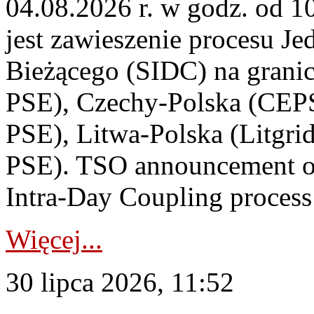
04.08.2026 r. w godz. od 
jest zawieszenie procesu J
Bieżącego (SIDC) na grani
PSE), Czechy-Polska (CEP
PSE), Litwa-Polska (Litgri
PSE). TSO announcement on
Intra-Day Coupling process
Więcej...
30 lipca 2026, 11:52