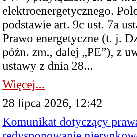
elektroenergetycznego. Pol
podstawie art. 9c ust. 7a us
Prawo energetyczne (t. j. D
późn. zm., dalej „PE”), z u
ustawy z dnia 28...
Więcej...
28 lipca 2026, 12:42
Komunikat dotyczący praw
redysponowanie nierynkowe 