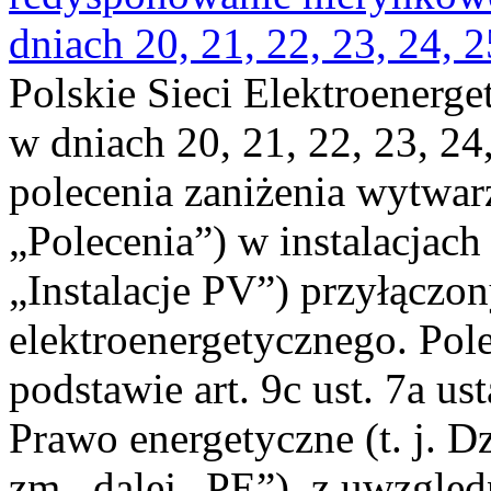
dniach 20, 21, 22, 23, 24, 2
Polskie Sieci Elektroenerge
w dniach 20, 21, 22, 23, 24,
polecenia zaniżenia wytwarz
„Polecenia”) w instalacjach
„Instalacje PV”) przyłączo
elektroenergetycznego. Pol
podstawie art. 9c ust. 7a us
Prawo energetyczne (t. j. Dz
zm., dalej „PE”), z uwzględ