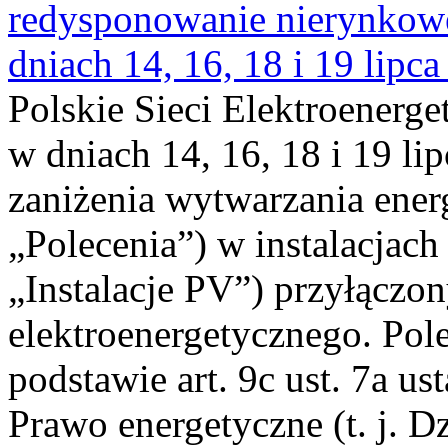
redysponowanie nierynkowe 
dniach 14, 16, 18 i 19 lipca
Polskie Sieci Elektroenerge
w dniach 14, 16, 18 i 19 li
zaniżenia wytwarzania energi
„Polecenia”) w instalacjach
„Instalacje PV”) przyłączo
elektroenergetycznego. Pol
podstawie art. 9c ust. 7a us
Prawo energetyczne (t. j. Dz