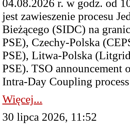
04.08.2026 r. w godz. od 
jest zawieszenie procesu J
Bieżącego (SIDC) na grani
PSE), Czechy-Polska (CEP
PSE), Litwa-Polska (Litgri
PSE). TSO announcement on
Intra-Day Coupling process
Więcej...
30 lipca 2026, 11:52