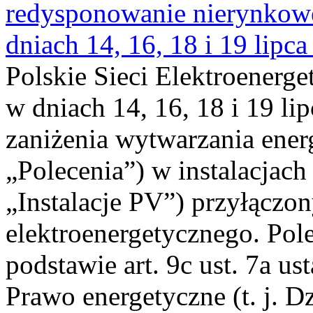
redysponowanie nierynkowe 
dniach 14, 16, 18 i 19 lipca
Polskie Sieci Elektroenerge
w dniach 14, 16, 18 i 19 li
zaniżenia wytwarzania energi
„Polecenia”) w instalacjach
„Instalacje PV”) przyłączo
elektroenergetycznego. Pol
podstawie art. 9c ust. 7a us
Prawo energetyczne (t. j. Dz