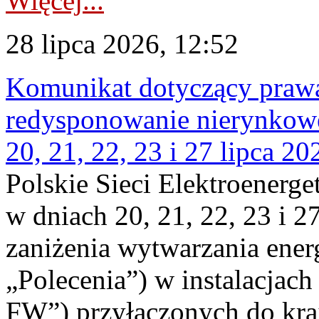
Więcej...
28 lipca 2026, 12:52
Komunikat dotyczący praw
redysponowanie nierynkowe
20, 21, 22, 23 i 27 lipca 202
Polskie Sieci Elektroenerge
w dniach 20, 21, 22, 23 i 2
zaniżenia wytwarzania energi
„Polecenia”) w instalacjach
FW”) przyłączonych do kr