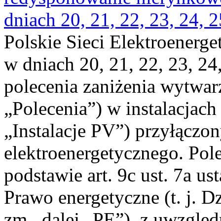
dniach 20, 21, 22, 23, 24, 2
Polskie Sieci Elektroenerge
w dniach 20, 21, 22, 23, 24,
polecenia zaniżenia wytwarz
„Polecenia”) w instalacjach
„Instalacje PV”) przyłączo
elektroenergetycznego. Pol
podstawie art. 9c ust. 7a us
Prawo energetyczne (t. j. Dz
zm., dalej „PE”), z uwzględ