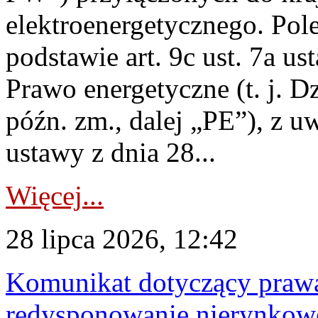
elektroenergetycznego. Pol
podstawie art. 9c ust. 7a us
Prawo energetyczne (t. j. D
późn. zm., dalej „PE”), z u
ustawy z dnia 28...
Więcej...
28 lipca 2026, 12:42
Komunikat dotyczący praw
redysponowanie nierynkowe 