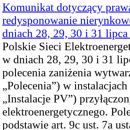
Komunikat dotyczący praw
redysponowanie nierynkowe 
dniach 28, 29, 30 i 31 lipca
Polskie Sieci Elektroenerge
w dniach 28, 29, 30 i 31 lip
polecenia zaniżenia wytwarz
„Polecenia”) w instalacjach
„Instalacje PV”) przyłączo
elektroenergetycznego. Pol
podstawie art. 9c ust. 7a us