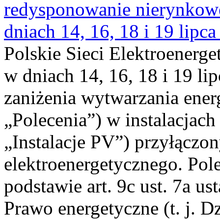
redysponowanie nierynkowe 
dniach 14, 16, 18 i 19 lipca
Polskie Sieci Elektroenerge
w dniach 14, 16, 18 i 19 li
zaniżenia wytwarzania energi
„Polecenia”) w instalacjach
„Instalacje PV”) przyłączo
elektroenergetycznego. Pol
podstawie art. 9c ust. 7a us
Prawo energetyczne (t. j. Dz