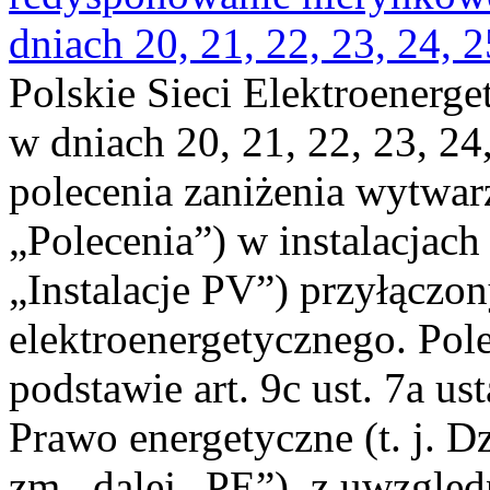
dniach 20, 21, 22, 23, 24, 2
Polskie Sieci Elektroenerge
w dniach 20, 21, 22, 23, 24,
polecenia zaniżenia wytwarz
„Polecenia”) w instalacjach
„Instalacje PV”) przyłączo
elektroenergetycznego. Pol
podstawie art. 9c ust. 7a us
Prawo energetyczne (t. j. Dz
zm., dalej „PE”), z uwzględ