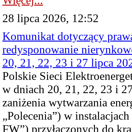
Więcej...
28 lipca 2026, 12:52
Komunikat dotyczący praw
redysponowanie nierynkowe
20, 21, 22, 23 i 27 lipca 202
Polskie Sieci Elektroenerge
w dniach 20, 21, 22, 23 i 2
zaniżenia wytwarzania energi
„Polecenia”) w instalacjach
FW”) przyłączonych do kr