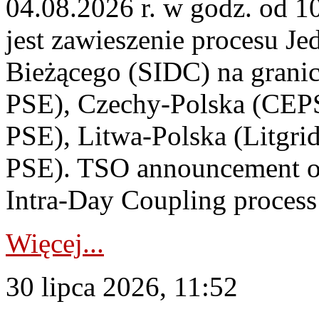
04.08.2026 r. w godz. od 
jest zawieszenie procesu J
Bieżącego (SIDC) na grani
PSE), Czechy-Polska (CEP
PSE), Litwa-Polska (Litgri
PSE). TSO announcement on
Intra-Day Coupling process
Więcej...
30 lipca 2026, 11:52