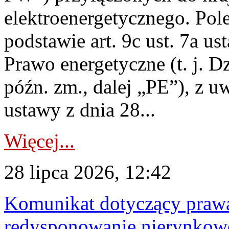
elektroenergetycznego. Pol
podstawie art. 9c ust. 7a us
Prawo energetyczne (t. j. D
późn. zm., dalej „PE”), z u
ustawy z dnia 28...
Więcej...
28 lipca 2026, 12:42
Komunikat dotyczący praw
redysponowanie nierynkowe 