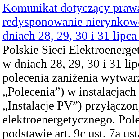
Komunikat dotyczący praw
redysponowanie nierynkowe 
dniach 28, 29, 30 i 31 lipca
Polskie Sieci Elektroenerge
w dniach 28, 29, 30 i 31 lip
polecenia zaniżenia wytwarz
„Polecenia”) w instalacjach
„Instalacje PV”) przyłączo
elektroenergetycznego. Pol
podstawie art. 9c ust. 7a us