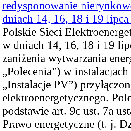
redysponowanie nierynkowe 
dniach 14, 16, 18 i 19 lipca
Polskie Sieci Elektroenerge
w dniach 14, 16, 18 i 19 li
zaniżenia wytwarzania energi
„Polecenia”) w instalacjach
„Instalacje PV”) przyłączo
elektroenergetycznego. Pol
podstawie art. 9c ust. 7a us
Prawo energetyczne (t. j. Dz