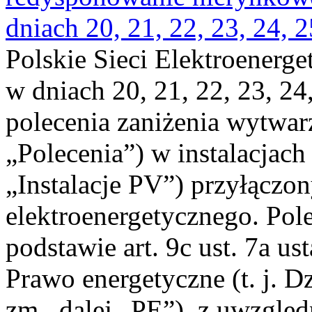
dniach 20, 21, 22, 23, 24, 2
Polskie Sieci Elektroenerge
w dniach 20, 21, 22, 23, 24,
polecenia zaniżenia wytwarz
„Polecenia”) w instalacjach
„Instalacje PV”) przyłączo
elektroenergetycznego. Pol
podstawie art. 9c ust. 7a us
Prawo energetyczne (t. j. Dz
zm., dalej „PE”), z uwzględ