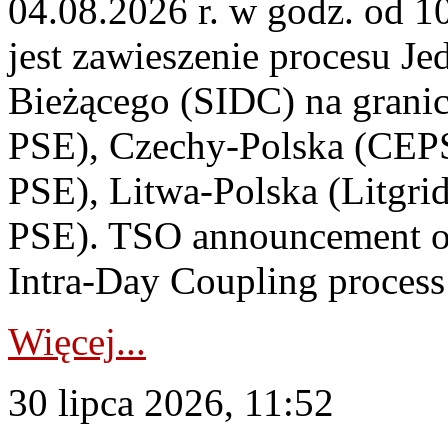
04.08.2026 r. w godz. od 
jest zawieszenie procesu J
Bieżącego (SIDC) na grani
PSE), Czechy-Polska (CEP
PSE), Litwa-Polska (Litgri
PSE). TSO announcement on
Intra-Day Coupling process
Więcej...
30 lipca 2026, 11:52