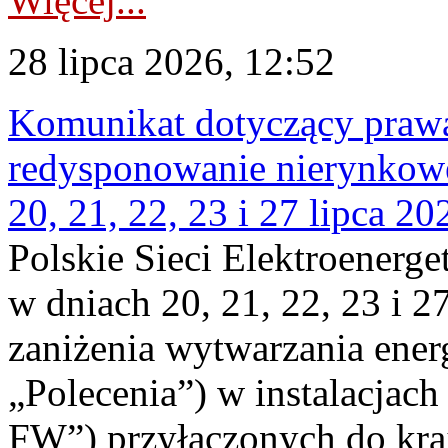
Więcej...
28 lipca 2026, 12:52
Komunikat dotyczący praw
redysponowanie nierynkowe
20, 21, 22, 23 i 27 lipca 202
Polskie Sieci Elektroenerge
w dniach 20, 21, 22, 23 i 2
zaniżenia wytwarzania energi
„Polecenia”) w instalacjach
FW”) przyłączonych do kr