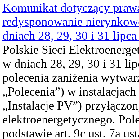
Komunikat dotyczący praw
redysponowanie nierynkowe 
dniach 28, 29, 30 i 31 lipca
Polskie Sieci Elektroenerge
w dniach 28, 29, 30 i 31 lip
polecenia zaniżenia wytwarz
„Polecenia”) w instalacjach
„Instalacje PV”) przyłączo
elektroenergetycznego. Pol
podstawie art. 9c ust. 7a us