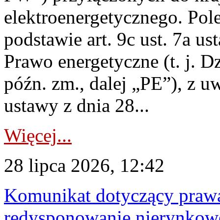
elektroenergetycznego. Pol
podstawie art. 9c ust. 7a us
Prawo energetyczne (t. j. D
późn. zm., dalej „PE”), z u
ustawy z dnia 28...
Więcej...
28 lipca 2026, 12:42
Komunikat dotyczący praw
redysponowanie nierynkowe 