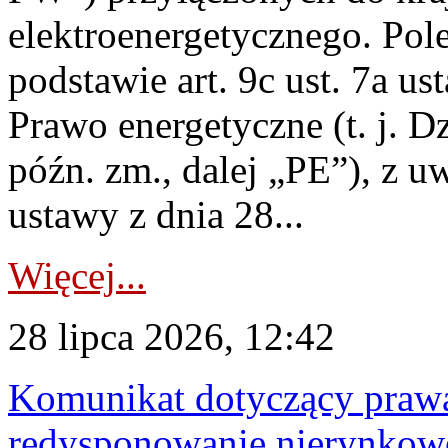
elektroenergetycznego. Pol
podstawie art. 9c ust. 7a us
Prawo energetyczne (t. j. D
późn. zm., dalej „PE”), z u
ustawy z dnia 28...
Więcej...
28 lipca 2026, 12:42
Komunikat dotyczący praw
redysponowanie nierynkowe 