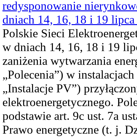
redysponowanie nierynkowe 
dniach 14, 16, 18 i 19 lipca
Polskie Sieci Elektroenerge
w dniach 14, 16, 18 i 19 li
zaniżenia wytwarzania energi
„Polecenia”) w instalacjach
„Instalacje PV”) przyłączo
elektroenergetycznego. Pol
podstawie art. 9c ust. 7a us
Prawo energetyczne (t. j. Dz