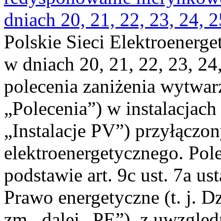
dniach 20, 21, 22, 23, 24, 2
Polskie Sieci Elektroenerge
w dniach 20, 21, 22, 23, 24,
polecenia zaniżenia wytwarz
„Polecenia”) w instalacjach
„Instalacje PV”) przyłączo
elektroenergetycznego. Pol
podstawie art. 9c ust. 7a us
Prawo energetyczne (t. j. Dz
zm., dalej „PE”), z uwzględ