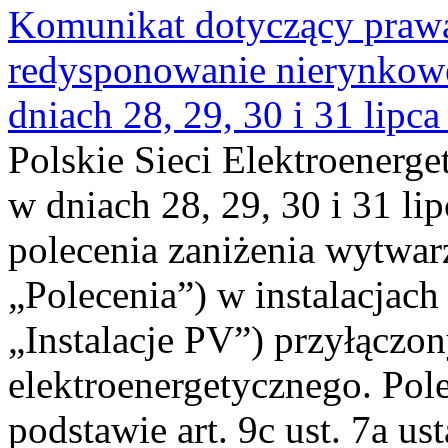
Komunikat dotyczący praw
redysponowanie nierynkowe 
dniach 28, 29, 30 i 31 lipca
Polskie Sieci Elektroenerge
w dniach 28, 29, 30 i 31 lip
polecenia zaniżenia wytwarz
„Polecenia”) w instalacjach
„Instalacje PV”) przyłączo
elektroenergetycznego. Pol
podstawie art. 9c ust. 7a us