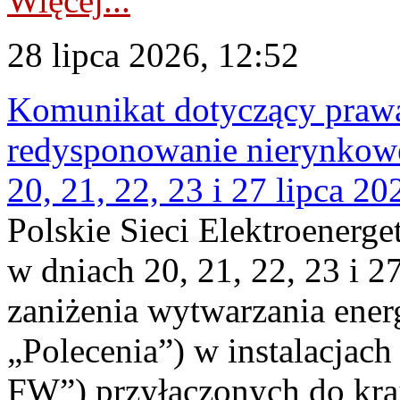
Więcej...
28 lipca 2026, 12:52
Komunikat dotyczący praw
redysponowanie nierynkowe
20, 21, 22, 23 i 27 lipca 202
Polskie Sieci Elektroenerge
w dniach 20, 21, 22, 23 i 2
zaniżenia wytwarzania energi
„Polecenia”) w instalacjach
FW”) przyłączonych do kr