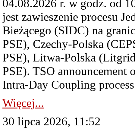
04.08.2026 r. w godz. od 
jest zawieszenie procesu J
Bieżącego (SIDC) na grani
PSE), Czechy-Polska (CEP
PSE), Litwa-Polska (Litgri
PSE). TSO announcement on
Intra-Day Coupling process
Więcej...
30 lipca 2026, 11:52