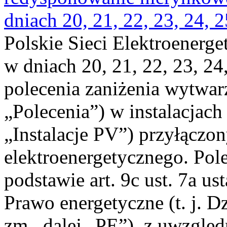
dniach 20, 21, 22, 23, 24, 2
Polskie Sieci Elektroenerge
w dniach 20, 21, 22, 23, 24,
polecenia zaniżenia wytwarz
„Polecenia”) w instalacjach
„Instalacje PV”) przyłączo
elektroenergetycznego. Pol
podstawie art. 9c ust. 7a us
Prawo energetyczne (t. j. Dz
zm., dalej „PE”), z uwzględ