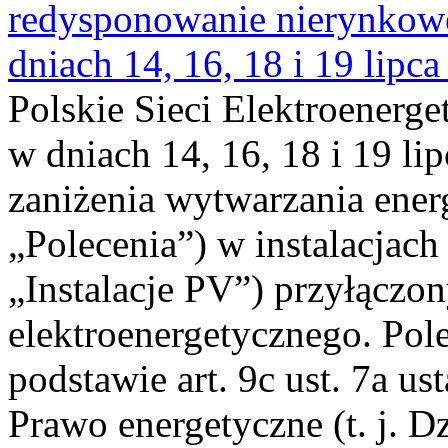
redysponowanie nierynkowe 
dniach 14, 16, 18 i 19 lipca
Polskie Sieci Elektroenerge
w dniach 14, 16, 18 i 19 li
zaniżenia wytwarzania energi
„Polecenia”) w instalacjach
„Instalacje PV”) przyłączo
elektroenergetycznego. Pol
podstawie art. 9c ust. 7a us
Prawo energetyczne (t. j. Dz