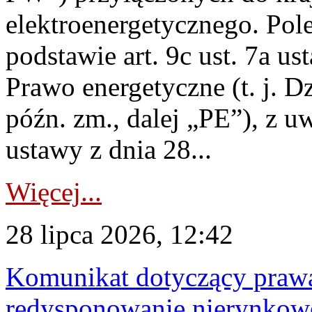
elektroenergetycznego. Pol
podstawie art. 9c ust. 7a us
Prawo energetyczne (t. j. D
późn. zm., dalej „PE”), z u
ustawy z dnia 28...
Więcej...
28 lipca 2026, 12:42
Komunikat dotyczący praw
redysponowanie nierynkowe 