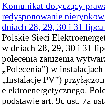
Komunikat dotyczący praw
redysponowanie nierynkowe 
dniach 28, 29, 30 i 31 lipca
Polskie Sieci Elektroenerge
w dniach 28, 29, 30 i 31 lip
polecenia zaniżenia wytwarz
„Polecenia”) w instalacjach
„Instalacje PV”) przyłączo
elektroenergetycznego. Pol
podstawie art. 9c ust. 7a us