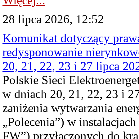
Więcej...
28 lipca 2026, 12:52
Komunikat dotyczący praw
redysponowanie nierynkowe
20, 21, 22, 23 i 27 lipca 202
Polskie Sieci Elektroenerge
w dniach 20, 21, 22, 23 i 2
zaniżenia wytwarzania energi
„Polecenia”) w instalacjach
FW”) przyłączonych do kr