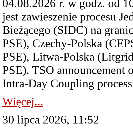
04.08.2026 r. w godz. od 
jest zawieszenie procesu J
Bieżącego (SIDC) na grani
PSE), Czechy-Polska (CEP
PSE), Litwa-Polska (Litgri
PSE). TSO announcement on
Intra-Day Coupling process
Więcej...
30 lipca 2026, 11:52