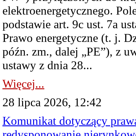
elektroenergetycznego. Pol
podstawie art. 9c ust. 7a us
Prawo energetyczne (t. j. D
późn. zm., dalej „PE”), z u
ustawy z dnia 28...
Więcej...
28 lipca 2026, 12:42
Komunikat dotyczący praw
redysponowanie nierynkowe 