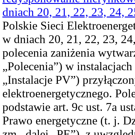
dniach 20, 21, 22, 23, 24, 2
Polskie Sieci Elektroenerge
w dniach 20, 21, 22, 23, 24,
polecenia zaniżenia wytwarz
„Polecenia”) w instalacjach
„Instalacje PV”) przyłączo
elektroenergetycznego. Pol
podstawie art. 9c ust. 7a us
Prawo energetyczne (t. j. Dz
zm., dalej „PE”), z uwzględ