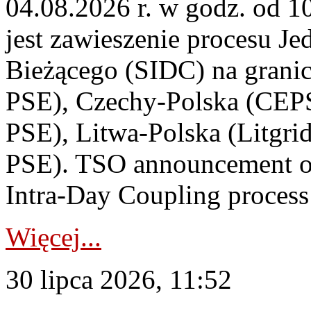
04.08.2026 r. w godz. od 
jest zawieszenie procesu J
Bieżącego (SIDC) na grani
PSE), Czechy-Polska (CEP
PSE), Litwa-Polska (Litgri
PSE). TSO announcement on
Intra-Day Coupling process
Więcej...
30 lipca 2026, 11:52