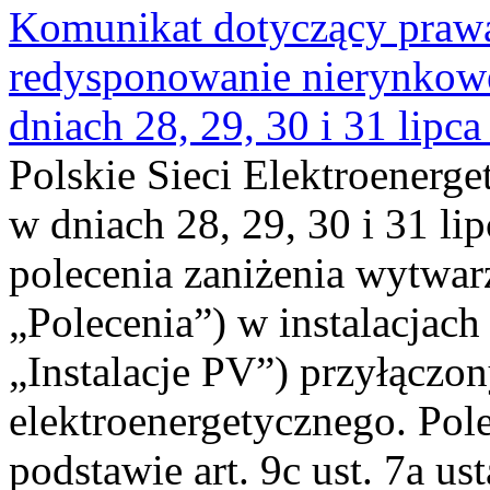
Komunikat dotyczący praw
redysponowanie nierynkowe 
dniach 28, 29, 30 i 31 lipca
Polskie Sieci Elektroenerge
w dniach 28, 29, 30 i 31 lip
polecenia zaniżenia wytwarz
„Polecenia”) w instalacjach
„Instalacje PV”) przyłączo
elektroenergetycznego. Pol
podstawie art. 9c ust. 7a us