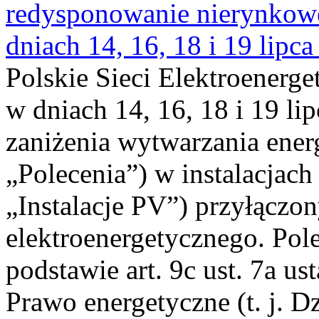
redysponowanie nierynkowe 
dniach 14, 16, 18 i 19 lipca
Polskie Sieci Elektroenerge
w dniach 14, 16, 18 i 19 li
zaniżenia wytwarzania energi
„Polecenia”) w instalacjach
„Instalacje PV”) przyłączo
elektroenergetycznego. Pol
podstawie art. 9c ust. 7a us
Prawo energetyczne (t. j. Dz