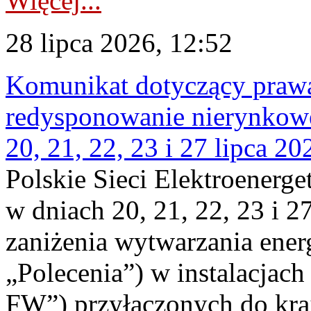
Więcej...
28 lipca 2026, 12:52
Komunikat dotyczący praw
redysponowanie nierynkowe
20, 21, 22, 23 i 27 lipca 202
Polskie Sieci Elektroenerge
w dniach 20, 21, 22, 23 i 2
zaniżenia wytwarzania energi
„Polecenia”) w instalacjach
FW”) przyłączonych do kr