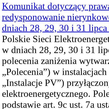
Komunikat dotyczący praw
redysponowanie nierynkowe 
dniach 28, 29, 30 i 31 lipca
Polskie Sieci Elektroenerge
w dniach 28, 29, 30 i 31 lip
polecenia zaniżenia wytwarz
„Polecenia”) w instalacjach
„Instalacje PV”) przyłączo
elektroenergetycznego. Pol
podstawie art. 9c ust. 7a us