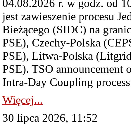
04.08.2026 r. w godz. od 
jest zawieszenie procesu J
Bieżącego (SIDC) na grani
PSE), Czechy-Polska (CEP
PSE), Litwa-Polska (Litgri
PSE). TSO announcement on
Intra-Day Coupling process
Więcej...
30 lipca 2026, 11:52