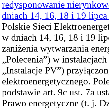
redysponowanie nierynkowe 
dniach 14, 16, 18 i 19 lipca
Polskie Sieci Elektroenerge
w dniach 14, 16, 18 i 19 li
zaniżenia wytwarzania energi
„Polecenia”) w instalacjach
„Instalacje PV”) przyłączo
elektroenergetycznego. Pol
podstawie art. 9c ust. 7a us
Prawo energetyczne (t. j. Dz