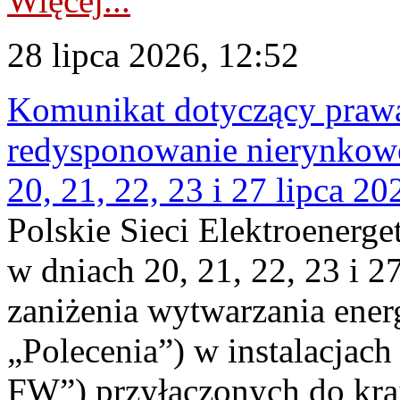
Więcej...
28 lipca 2026, 12:52
Komunikat dotyczący praw
redysponowanie nierynkowe
20, 21, 22, 23 i 27 lipca 202
Polskie Sieci Elektroenerge
w dniach 20, 21, 22, 23 i 2
zaniżenia wytwarzania energi
„Polecenia”) w instalacjach
FW”) przyłączonych do kr