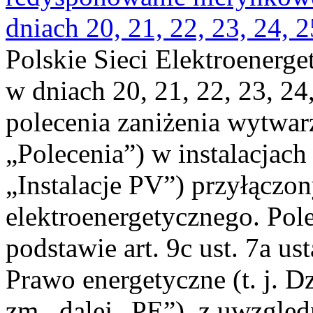
dniach 20, 21, 22, 23, 24, 2
Polskie Sieci Elektroenerge
w dniach 20, 21, 22, 23, 24,
polecenia zaniżenia wytwarz
„Polecenia”) w instalacjach
„Instalacje PV”) przyłączo
elektroenergetycznego. Pol
podstawie art. 9c ust. 7a us
Prawo energetyczne (t. j. Dz
zm., dalej „PE”), z uwzględ