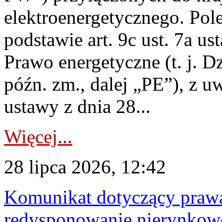
elektroenergetycznego. Pol
podstawie art. 9c ust. 7a us
Prawo energetyczne (t. j. D
późn. zm., dalej „PE”), z u
ustawy z dnia 28...
Więcej...
28 lipca 2026, 12:42
Komunikat dotyczący praw
redysponowanie nierynkowe 